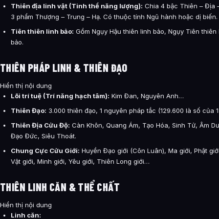
Thiên địa linh vật (Tinh thể năng lượng):
Chia 4 bậc Thiên – Địa 
3 phẩm Thượng – Trung – Hạ. Có thuộc tính Ngũ hành hoặc dị biến.
Tiên thiên linh bảo:
Gồm Ngụy Hậu thiên linh bảo, Ngụy Tiên thiên li
bảo.
THIÊN PHÁP LINH & THIÊN ĐẠO
Hiển thị nội dung
Lõi trí tuệ (Trí năng hạch tâm):
Kim Đan, Nguyên Anh…
Thiên Đạo:
3.000 thiên đạo, 1 nguyên pháp tắc (129.600 là số của 1
Thiên Địa Cửu Độ:
Càn Khôn, Quang Ám, Tạo Hóa, Sinh Tử, Âm Dư
Đạo Đức, Siêu Thoát.
Chung Cực Cửu Giới:
Huyền Đạo giới (Côn Luân), Ma giới, Phật giới, 
Vật giới, Minh giới, Yêu giới, Thiên Long giới…
THIÊN LINH CĂN & THỂ CHẤT
Hiển thị nội dung
Linh căn: