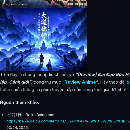
Trên đây là những thông tin chi tiết về
“[Review] Đại Đạo Độc Hàn
lập, Cảnh giới”
, trong thu mục “
Review Anime
“. Hãy theo dõi
g
thêm nhiều thông tin phim truyện hấp dẫn trong thời gian tới nhé!
Nguồn tham khảo:
大道独行 – Baike.Baidu.com,
https://baike.baidu.com/item/%E5%A4%A7%E9%81%93%E7%8B
03/24/2025.