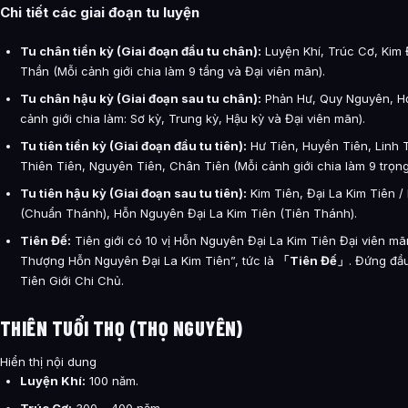
Chi tiết các giai đoạn tu luyện
Tu chân tiền kỳ (Giai đoạn đầu tu chân):
Luyện Khí, Trúc Cơ, Kim
Thần (Mỗi cảnh giới chia làm 9 tầng và Đại viên mãn).
Tu chân hậu kỳ (Giai đoạn sau tu chân):
Phản Hư, Quy Nguyên, Hợ
cảnh giới chia làm: Sơ kỳ, Trung kỳ, Hậu kỳ và Đại viên mãn).
Tu tiên tiền kỳ (Giai đoạn đầu tu tiên):
Hư Tiên, Huyền Tiên, Linh T
Thiên Tiên, Nguyên Tiên, Chân Tiên (Mỗi cảnh giới chia làm 9 trọng
Tu tiên hậu kỳ (Giai đoạn sau tu tiên):
Kim Tiên, Đại La Kim Tiên 
(Chuẩn Thánh), Hỗn Nguyên Đại La Kim Tiên (Tiên Thánh).
Tiên Đế:
Tiên giới có 10 vị Hỗn Nguyên Đại La Kim Tiên Đại viên mã
Thượng Hỗn Nguyên Đại La Kim Tiên”, tức là
「Tiên Đế」
. Đứng đầu
Tiên Giới Chi Chủ.
THIÊN TUỔI THỌ (THỌ NGUYÊN)
Hiển thị nội dung
Luyện Khí:
100 năm.
Trúc Cơ:
300 – 400 năm.