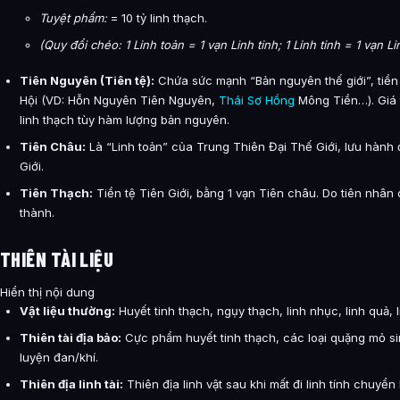
Tuyệt phẩm:
= 10 tỷ linh thạch.
(Quy đổi chéo: 1 Linh toản = 1 vạn Linh tinh; 1 Linh tinh = 1 vạn Li
Tiên Nguyên (Tiên tệ):
Chứa sức mạnh “Bản nguyên thế giới”, tiề
Hội (VD: Hỗn Nguyên Tiên Nguyên,
Thái Sơ
Hồng
Mông Tiền…). Giá t
linh thạch tùy hàm lượng bản nguyên.
Tiên Châu:
Là “Linh toản” của Trung Thiên Đại Thế Giới, lưu hàn
Giới.
Tiên Thạch:
Tiền tệ Tiên Giới, bằng 1 vạn Tiên châu. Do tiên nhân 
thành.
THIÊN TÀI LIỆU
Hiển thị nội dung
Vật liệu thường:
Huyết tinh thạch, ngụy thạch, linh nhục, linh quả, 
Thiên tài địa bảo:
Cực phẩm huyết tinh thạch, các loại quặng mỏ sin
luyện đan/khí.
Thiên địa linh tài:
Thiên địa linh vật sau khi mất đi linh tính chuyển