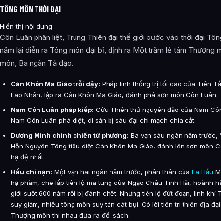
TÔNG MÔN THỜI ĐẠI
Hiển thị nội dung
Côn Luân phân liệt, Trung Thiên đại thế giới bước vào thời đại T
năm lại diễn ra Tông môn đại bỉ, định ra Một trăm lẻ tám Thượng
môn, Ba ngàn Tả đạo.
Càn Khôn Ma Giáo trỗi dậy:
Pháp linh thống trị tối cao của Tiên 
Lão Nhân, lập ra Càn Khôn Ma Giáo, đánh phá sơn môn Côn Luân.
Nam Côn Luân pháp kiếp:
Cửu Thiên thứ nguyên đảo của Nam Côn
Nam Côn Luân phá diệt, di sản bị sáu đại chi mạch chia cắt.
Dương Minh chinh chiến tứ phương:
Ba vạn sáu ngàn năm trước,
Hỗn Nguyên Tông tiêu diệt Càn Khôn Ma Giáo, đánh lên sơn môn Cô
hạ đệ nhất.
Hầu chi nạn:
Một vạn hai ngàn năm trước, phân thân của
La Hầu
Ma
hạ phàm, che lấp tiên lộ ma tung của Ngạo Châu Tinh Hải, hoành h
giới suốt 600 năm rồi bị đánh chết. Nhưng tiên lộ đứt đoạn, linh khí 
suy giảm, nhiều tông môn suy tàn cát bụi. Có lời tiên tri thiên địa đạ
Thượng môn thi nhau đưa ra đối sách.