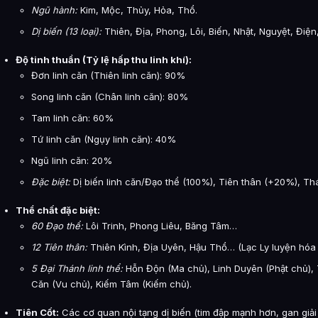
Ngũ hành:
Kim, Mộc, Thủy, Hỏa, Thổ.
Dị biến (13 loại):
Thiên, Địa, Phong, Lôi, Biến, Nhật, Nguyệt, Điệ
Độ tinh thuần (Tỷ lệ hấp thu linh khí):
Đơn linh căn (Thiên linh căn): 90%
Song linh căn (Chân linh căn): 80%
Tam linh căn: 60%
Tứ linh căn (Ngụy linh căn): 40%
Ngũ linh căn: 20%
Đặc biệt:
Dị biến linh căn/Đạo thể (100%), Tiên thân (+20%), Th
Thể chất đặc biệt:
60 Đạo thể:
Lôi Trinh, Phong Liêu, Băng Tâm…
12 Tiên thân:
Thiên Kình, Địa Uyên, Hậu Thổ… (Lạc Ly luyện hóa r
5 Đại Thánh linh thể:
Hỗn Độn (Ma chủ), Linh Duyên (Phật chủ), 
Căn (Vu chủ), Kiếm Tâm (Kiếm chủ).
Tiên Cốt:
Các cơ quan nội tạng dị biến (tim đập mạnh hơn, gan giải