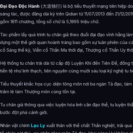
Đại Đạo Độc Hành
(大道独行) là bộ tiểu thuyết mạng tiên hiệp do
Thiên Tiền Tệ
sáng tác, được đăng dài kỳ trên Qidian từ 11/07/2013 đến 21/12/2
Thiên Tài Liệu
gồm 1811 chương, tổng số chữ là 5,1895 triệu chữ.
Thiên Pháp Linh & Thiên Đạo
Tác phẩm lấy quá trình tu chân giả theo đuổi đại đạo vĩnh hằng là
Thiên Linh Căn & Thể Chất
dựng một thế giới quan hoành tráng bao gồm sự luân phiên của c
cổ Sáng thế kỷ, Viễn cổ Thần Ma thời đại, Thượng cổ Thần Uy thờ
Thiên Pháp Bảo & Công Pháp
Hệ thống tu chân trải dài từ cấp độ Luyện Khí đến Tiên Đế, đồng th
Thành tích trên Qidian
tiền tệ như linh thạch, tiên nguyên cùng mười sáu loại kỹ nghệ tu ti
Hình ảnh về Đại Đạo Độc Hành
Tiểu thuyết khắc họa cục diện tông môn nơi ba ngàn Tả đạo, tá
Bài Viết Liên Quan
trăm lẻ tám Thượng môn cùng tồn tại.
Câu Hỏi Thường Gặp
Tu chân giả thông qua việc luyện hóa linh căn đạo thể, tu luyện th
Đại Đạo Độc Hành là ai?
bước đột phá cảnh giới.
Cảnh giới tu luyện của Đại Đạo Độc Hành như thế nào?
Nhân vật chính
Lạc Ly
xuất thân với thể chất Thần nghiệt, trải qua
Đại Đạo Độc Hành xuất hiện trong tác phẩm nào?