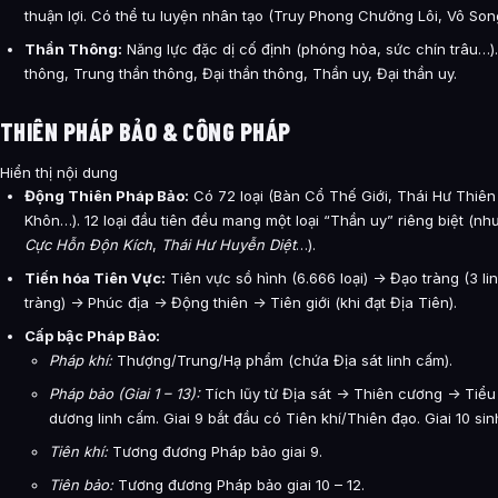
thuận lợi. Có thể tu luyện nhân tạo (Truy Phong Chưởng Lôi, Vô So
Thần Thông:
Năng lực đặc dị cố định (phóng hỏa, sức chín trâu…).
thông, Trung thần thông, Đại thần thông, Thần uy, Đại thần uy.
THIÊN PHÁP BẢO & CÔNG PHÁP
Hiển thị nội dung
Động Thiên Pháp Bảo:
Có 72 loại (Bàn Cổ Thế Giới, Thái Hư Thiên
Khôn…). 12 loại đầu tiên đều mang một loại “Thần uy” riêng biệt (nh
Cực Hỗn Độn Kích
,
Thái Hư Huyễn Diệt
…).
Tiến hóa Tiên Vực:
Tiên vực sồ hình (6.666 loại) -> Đạo tràng (3 li
tràng) -> Phúc địa -> Động thiên -> Tiên giới (khi đạt Địa Tiên).
Cấp bậc Pháp Bảo:
Pháp khí:
Thượng/Trung/Hạ phẩm (chứa Địa sát linh cấm).
Pháp bảo (Giai 1 – 13):
Tích lũy từ Địa sát -> Thiên cương -> Ti
dương linh cấm. Giai 9 bắt đầu có Tiên khí/Thiên đạo. Giai 10 si
Tiên khí:
Tương đương Pháp bảo giai 9.
Tiên bảo:
Tương đương Pháp bảo giai 10 – 12.