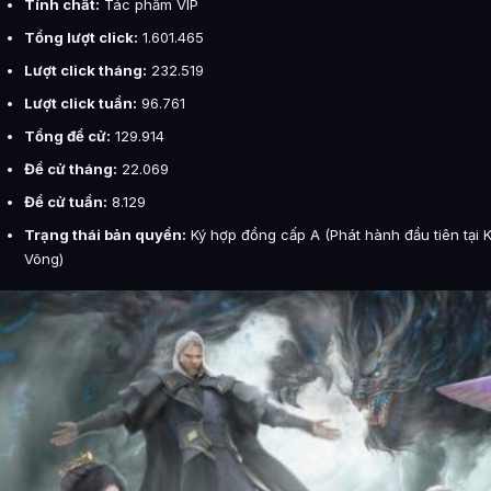
Tính chất:
Tác phẩm VIP
Tổng lượt click:
1.601.465
Lượt click tháng:
232.519
Lượt click tuần:
96.761
Tổng đề cử:
129.914
Đề cử tháng:
22.069
Đề cử tuần:
8.129
Trạng thái bản quyền:
Ký hợp đồng cấp A (Phát hành đầu tiên tại 
Võng)