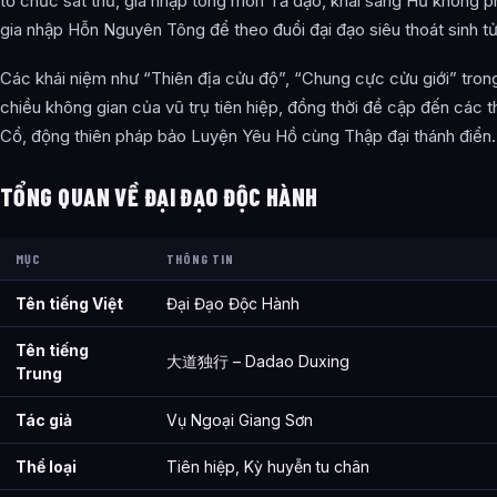
tổ chức sát thủ, gia nhập tông môn Tả đạo, khai sáng Hư không p
gia nhập Hỗn Nguyên Tông để theo đuổi đại đạo siêu thoát sinh tử
Thông tin về Đại Đạo Độc Hành được tổng hợp từ đâu?
Các khái niệm như “Thiên địa cửu độ”, “Chung cực cửu giới” tro
chiều không gian của vũ trụ tiên hiệp, đồng thời đề cập đến các th
Cổ, động thiên pháp bảo Luyện Yêu Hồ cùng Thập đại thánh điển.
TỔNG QUAN VỀ ĐẠI ĐẠO ĐỘC HÀNH
MỤC
THÔNG TIN
Tên tiếng Việt
Đại Đạo Độc Hành
Tên tiếng
大道独行 – Dadao Duxing
Trung
Tác giả
Vụ Ngoại Giang Sơn
Thể loại
Tiên hiệp, Kỳ huyễn tu chân