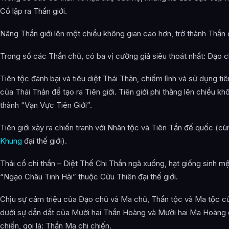
Cổ lập ra Thần giới.
Nâng Thần giới lên một chiều không gian cao hơn, trở thành Thần 
Trong số các Thần chủ, có ba vị cường giả siêu thoát nhất: Đạo 
Tiên tộc đánh bại và tiêu diệt Thái Thản, chiếm lĩnh và sử dụng tiên
của Thái Thản để tạo ra Tiên giới. Tiên giới phi thăng lên chiều kh
thành “Vạn Vực Tiên Giới”.
Tiên giới xảy ra chiến tranh với Nhân tộc và Tiên Tần đế quốc (cù
Khung
đại thế giới).
Thái cổ chi thần – Diệt Thế Chi Thần ngã xuống, hạt giống sinh m
“Ngạo Châu Tinh Hải” thuộc Cửu Thiên đại thế giới.
Chịu sự cảm triệu của Đạo chủ và Ma chủ, Thần tộc và Ma tộc củ
dưới sự dẫn dắt của Mười hai Thần Hoàng và Mười hai Ma Hoàng
chiến, gọi là: Thần Ma chi chiến.