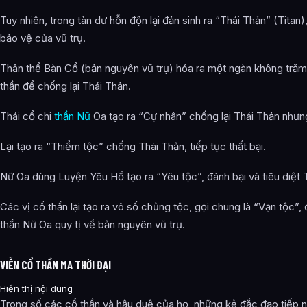
Tuy nhiên, trong tàn dư hỗn độn lại đản sinh ra “Thái Thản” (Titan)
bảo vệ của vũ trụ.
Thân thể Bàn Cổ (bản nguyên vũ trụ) hóa ra một ngàn không trăm 
thần để chống lại Thái Thản.
Thái cổ chi
thần Nữ
Oa tạo ra “Cự nhân” chống lại Thái Thản nhưng
Lại tạo ra “Thiểm tộc” chống Thái Thản, tiếp tục thất bại.
Nữ Oa dùng Luyện Yêu Hồ tạo ra “Yêu tộc”, đánh bại và tiêu diệt 
Các vị cổ thần lại tạo ra vô số chủng tộc, gọi chung là “Vạn tộc”, 
thần Nữ Oa quy tị về bản nguyên vũ trụ.
VIỄN CỔ THẦN MA THỜI ĐẠI
Hiển thị nội dung
Trong số các cổ thần và hậu duệ của họ, những kẻ đắc đạo tiếp 