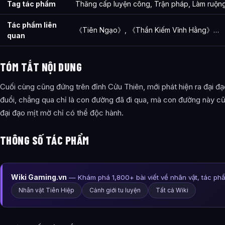
Tag tác phẩm
Thăng cấp luyện công, Trận pháp, Làm ruộn
Tác phẩm liên
《Tiên Ngạo》, 《Thần Kiếm Vĩnh Hằng》…
quan
TÓM TẮT NỘI DUNG
Cuối cùng cũng đứng trên đỉnh Cửu Thiên, mới phát hiện ra đại 
đuổi, chẳng qua chỉ là con đường đã đi qua, mà con đường này cũ
đại đạo mịt mờ chỉ có thể độc hành.
THÔNG SỐ TÁC PHẨM
Wiki Gaming.vn
— Khám phá 1,800+ bài viết về nhân vật, tác ph
Nhân vật Tiên Hiệp
Cảnh giới tu luyện
Tất cả Wiki