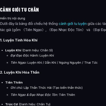
CẢNH GIỚI TU CHÂN
Hiển thị nội dung
Dưới đây là bảng đối chiếu hệ thống
cảnh giới tu luyện
giữa các tá
tác giả (gồm 《Tiên Ngạo》, 《Đạo Nhạc Độc Tôn》 và 《Đại Đạ
1. Luyện Tinh Hóa Khí
Luyện Khí
(Danh hiệu: Chân Sĩ)
Đại Đạo Độc Hành:
Luyện Khí
Tiên Ngạo:
Luyện Khí / Dẫn Khí / Ngưng Nguyên / Thai Tức
2. Luyện Khí Hóa Thần
Tiên Thiên
Ghi chú:
Lập Thần Thức Hải (Tạo biển thần thức)
Tiên Ngạo & Đạo Nhạc Độc Tôn:
Tiên Thiên
Trúc Cơ
(Danh hiệu: Chân Tu)