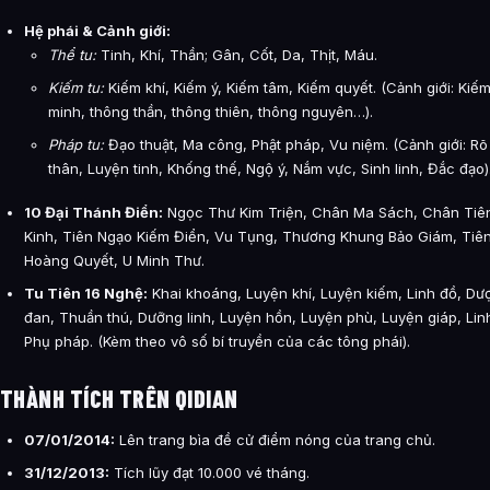
Hệ phái & Cảnh giới:
Thể tu:
Tinh, Khí, Thần; Gân, Cốt, Da, Thịt, Máu.
Kiếm tu:
Kiếm khí, Kiếm ý, Kiếm tâm, Kiếm quyết. (Cảnh giới: Ki
minh, thông thần, thông thiên, thông nguyên…).
Pháp tu:
Đạo thuật, Ma công, Phật pháp, Vu niệm. (Cảnh giới: R
thân, Luyện tinh, Khống thế, Ngộ ý, Nắm vực, Sinh linh, Đắc đạo)
10 Đại Thánh Điển:
Ngọc Thư Kim Triện, Chân Ma Sách, Chân Tiên 
Kinh, Tiên Ngạo Kiếm Điển, Vu Tụng, Thương Khung Bảo Giám, Tiên
Hoàng Quyết, U Minh Thư.
Tu Tiên 16 Nghệ:
Khai khoáng, Luyện khí, Luyện kiếm, Linh đồ, Dượ
đan, Thuần thú, Dưỡng linh, Luyện hồn, Luyện phù, Luyện giáp, Linh
Phụ pháp. (Kèm theo vô số bí truyền của các tông phái).
THÀNH TÍCH TRÊN QIDIAN
07/01/2014:
Lên trang bìa đề cử điểm nóng của trang chủ.
31/12/2013:
Tích lũy đạt 10.000 vé tháng.