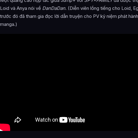
Một quảng cáo hợp tác giữa Jump+ với
SPY×FAMILY
đã được thự
Loid và Anya nói về
DanDaDan
. (Diễn viên lồng tiếng cho Loid, E
trước đó đã tham gia đọc lời dẫn truyện cho PV kỷ niệm phát hành
manga.)