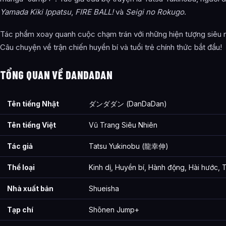
Yamada Kiki Ippatsu
,
FIRE BALL!
và
Seigi no Rokugo
.
Ảnh về DanDaDan
Bài Viết Liên Quan
Tác phẩm xoay quanh cuộc chạm trán với những hiện tượng siêu n
Câu chuyện về trận chiến huyền bí và tuổi trẻ chính thức bắt đầu!
Câu Hỏi Thường Gặp
DanDaDan là gì?
TỔNG QUAN VỀ DANDADAN
Thông tin về DanDaDan được tổng hợp từ đâu?
Tên tiếng Nhật
ダンダダン (DanDaDan)
Tên tiếng Việt
Vũ Trang Siêu Nhiên
Tác giả
Tatsu Yukinobu (龍幸伸)
Thể loại
Kinh dị, Huyền bí, Hành động, Hài hước, T
Nhà xuất bản
Shueisha
Tạp chí
Shōnen Jump+