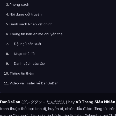
Phong cách
Nội dung cốt truyện
Danh sách Nhân vật chính
Thông tin bản Anime chuyển thể
Đội ngũ sản xuất
Nhạc chủ đề
Danh sách các tập
Thông tin thêm
Video và Trailer về DanDaDan
PV Nguyên tác
DanDaDan
(ダンダダン – だんだだん) hay
Vũ Trang Siêu Nhiên
PV Anime
tranh thuộc thể loại kinh dị, huyền bí, chiến đấu được đăng tải trê
Video không có credit Anime
manga “Jump+”. Tác giả của bộ truyện là Tatsu Yukinobu, người đ