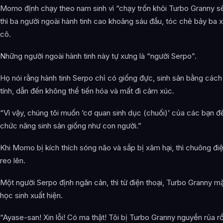
Momo định chạy theo nam sinh vì “chạy trốn khỏi Turbo Granny sẽ
thì ba người ngoài hành tinh cao khoảng sáu đầu, tóc chẻ bảy ba x
cô.
Những người ngoài hành tinh này tự xưng là “người Serpo”.
Họ nói rằng hành tinh Serpo chỉ có giống đực, sinh sản bằng cách
tính, dẫn đến không thể tiến hóa và mất đi cảm xúc.
“Vì vậy, chúng tôi muốn ‘cơ quan sinh dục (chuối)’ của các bạn đ
chức năng sinh sản giống như con người.”
Khi Momo bị kích thích sóng não và sắp bị xâm hại, thì chuông đi
reo lên.
Một người Serpo định ngăn cản, thì từ điện thoại, Turbo Granny 
học sinh xuất hiện.
“Ayase-san! Xin lỗi! Có ma thật! Tôi bị Turbo Granny nguyền rủa rồ