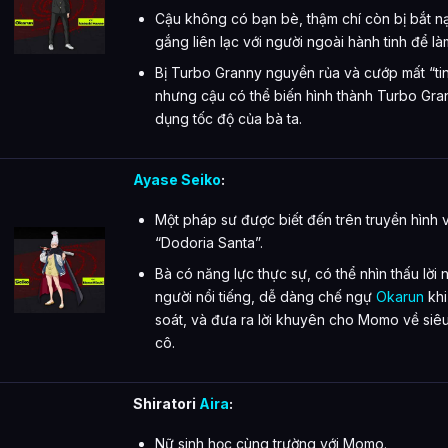
Cậu không có bạn bè, thậm chí còn bị bắt nạ
gắng liên lạc với người ngoài hành tinh để là
Bị Turbo Granny nguyền rủa và cướp mất “ti
nhưng cậu có thể biến hình thành Turbo Gra
dụng tốc độ của bà ta.
Ayase Seiko
:
Một pháp sư được biết đến trên truyền hình v
“Dodoria Santa”.
Bà có năng lực thực sự, có thể nhìn thấu lời 
người nổi tiếng, dễ dàng chế ngự
Okarun
khi
soát, và đưa ra lời khuyên cho Momo về siê
cô.
Shiratori
Aira
:
Nữ sinh học cùng trường với Momo.