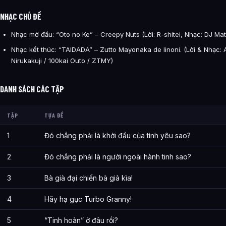
NHẠC CHỦ ĐỀ
Nhạc mở đầu: “Oto no Ke” – Creepy Nuts (Lời: R-shitei, Nhạc: DJ Ma
Nhạc kết thúc: “TAIDADA” – Zutto Mayonaka de Iinoni. (Lời & Nhạc:
Nirukakuji / 100kai Outo / ZTMY)
DANH SÁCH CÁC TẬP
TẬP
TỰA ĐỀ
1
Đó chẳng phải là khởi đầu của tình yêu sao?
2
Đó chẳng phải là người ngoài hành tinh sao?
3
Bà già đại chiến bà già kìa!
4
Hãy hạ gục Turbo Granny!
5
“Tinh hoàn” ở đâu rồi?