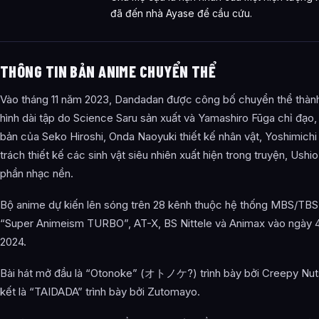
đã đến nhà Ayase để cầu cứu.
THÔNG TIN BẢN ANIME CHUYỂN THỂ
Vào tháng 11 năm 2023, Dandadan được công bố chuyển thể thàn
hình dài tập do Science Saru sản xuất và Yamashiro Fūga chỉ đạo,
bản của Seko Hiroshi, Onda Naoyuki thiết kế nhân vật, Yoshimic
trách thiết kế các sinh vật siêu nhiên xuất hiện trong truyện, Ushi
phần nhạc nền.
Bộ anime dự kiến lên sóng trên 28 kênh thuộc hệ thống MBS/TBS
“Super Animeism TURBO”, AT-X, BS Nittele và Animax vào ngày 
2024.
Bài hát mở đầu là “Otonoke” (オトノケ?) trình bày bởi Creepy Nuts
kết là “TAIDADA” trình bày bởi Zutomayo.