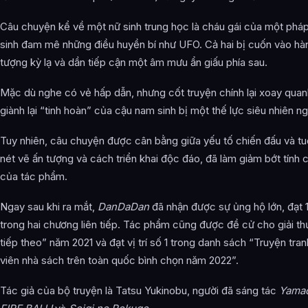
Câu chuyện kể về một nữ sinh trung học là cháu gái của một phá
sinh đam mê những điều huyền bí như UFO. Cả hai bị cuốn vào hàn
tượng kỳ lạ và dần tiếp cận một âm mưu ẩn giấu phía sau.
Mặc dù nghe có vẻ hấp dẫn, nhưng cốt truyện chính lại xoay qua
giành lại “tinh hoàn” của cậu nam sinh bị một thế lực siêu nhiên n
Tuy nhiên, câu chuyện được cân bằng giữa yếu tố chiến đấu và tuổ
nét vẽ ấn tượng và cách triển khai độc đáo, đã làm giảm bớt tính 
của tác phẩm.
Ngay sau khi ra mắt,
DanDaDan
đã nhận được sự ủng hộ lớn, đạt 1
trong hai chương liên tiếp. Tác phẩm cũng được đề cử cho giải 
tiếp theo” năm 2021 và đạt vị trí số 1 trong danh sách “Truyện tr
viên nhà sách trên toàn quốc bình chọn năm 2022”.
Tác giả của bộ truyện là Tatsu Yukinobu, người đã sáng tác
Yamad