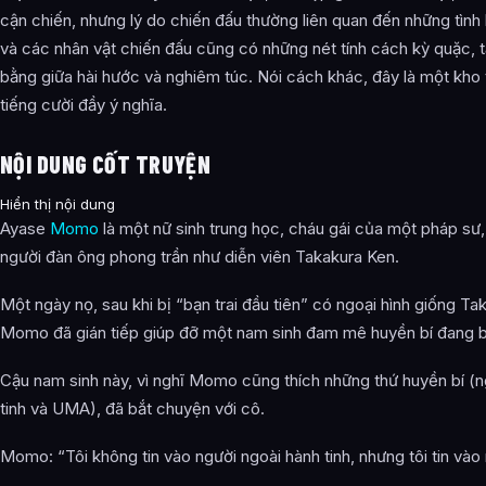
cận chiến, nhưng lý do chiến đấu thường liên quan đến những tình
và các nhân vật chiến đấu cũng có những nét tính cách kỳ quặc, 
bằng giữa hài hước và nghiêm túc. Nói cách khác, đây là một kho
tiếng cười đầy ý nghĩa.
NỘI DUNG CỐT TRUYỆN
Hiển thị nội dung
Ayase
Momo
là một nữ sinh trung học, cháu gái của một pháp sư,
người đàn ông phong trần như diễn viên Takakura Ken.
Một ngày nọ, sau khi bị “bạn trai đầu tiên” có ngoại hình giống Ta
Momo đã gián tiếp giúp đỡ một nam sinh đam mê huyền bí đang bị
Cậu nam sinh này, vì nghĩ Momo cũng thích những thứ huyền bí (n
tinh và UMA), đã bắt chuyện với cô.
Momo: “Tôi không tin vào người ngoài hành tinh, nhưng tôi tin vào