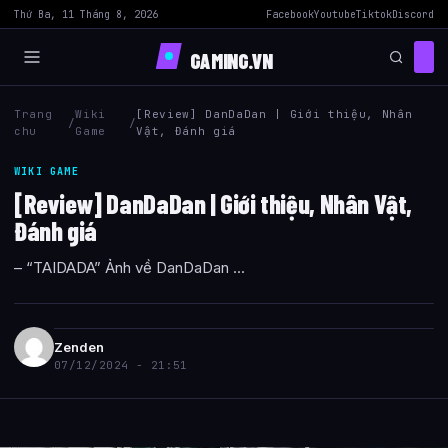
Thứ Ba, 11 Tháng 8, 2026
Facebook
Youtube
Tiktok
Discord
GAMING.VN
Trang
Wiki
[Review] DanDaDan | Giới thiệu, Nhân
/
/
chu
Game
Vật, Đánh giá
WIKI GAME
[Review] DanDaDan | Giới thiệu, Nhân Vật,
Đánh giá
– “TAIDADA” Ảnh về DanDaDan ...
Zenden
07/12/2024 - 21:51