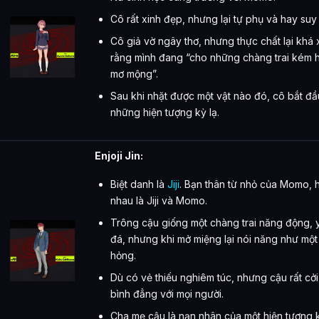
Cô rất xinh đẹp, nhưng lại tự phụ và hay suy 
Cô giả vờ ngây thơ, nhưng thực chất lại khá 
rằng mình đang “cho những chàng trai kém 
mơ mộng”.
Sau khi nhặt được một vật nào đó, cô bắt đầ
những hiện tượng kỳ lạ.
Enjoji Jin:
Biệt danh là
Jiji
. Bạn thân từ nhỏ của Momo, h
nhau là Jiji và Momo.
Trông cậu giống một chàng trai năng động, 
đá, nhưng khi mở miệng lại nói năng như một 
hỏng.
Dù có vẻ thiếu nghiêm túc, nhưng cậu rất cở
bình đẳng với mọi người.
Cha mẹ cậu là nạn nhân của một hiện tượng k