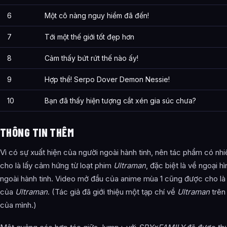
6
Một cô nàng nguy hiểm đã đến!
7
Tới một thế giới tốt đẹp hơn
8
Cảm thấy bứt rứt thế nào ấy!
9
Hợp thể! Serpo Dover Demon Nessie!
10
Bạn đã thấy hiện tượng cắt xén gia súc chưa?
THÔNG TIN THÊM
Vì có sự xuất hiện của người ngoài hành tinh, nên tác phẩm có nh
cho là lấy cảm hứng từ loạt phim
Ultraman
, đặc biệt là về ngoại h
ngoài hành tinh. Video mở đầu của anime mùa 1 cũng được cho là n
của
Ultraman
. (Tác giả đã giới thiệu một tạp chí về
Ultraman
trên
của mình.)