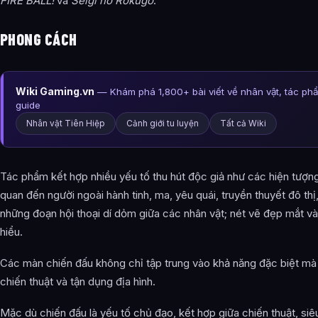
FIRE BALL!
và
Seigi no Rokugo
.
PHONG CÁCH
Wiki Gaming.vn
— Khám phá 1,800+ bài viết về nhân vật, tác ph
guide
Nhân vật Tiên Hiệp
Cảnh giới tu luyện
Tất cả Wiki
Tác phẩm kết hợp nhiều yếu tố thu hút độc giả như các hiện tượng
quan đến người ngoài hành tinh, ma, yêu quái, truyền thuyết đô thị,
những đoạn hội thoại dí dỏm giữa các nhân vật; nét vẽ đẹp mắt và
hiểu.
Các màn chiến đấu không chỉ tập trung vào khả năng đặc biệt m
chiến thuật và tận dụng địa hình.
Mặc dù chiến đấu là yếu tố chủ đạo, kết hợp giữa chiến thuật, siê