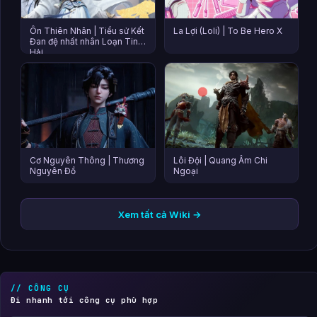
Ôn Thiên Nhân | Tiểu sử Kết
La Lợi (Loli) | To Be Hero X
Đan đệ nhất nhân Loạn Tinh
Hải
Cơ Nguyên Thông | Thương
Lôi Đội | Quang Âm Chi
Nguyên Đồ
Ngoại
Xem tất cả Wiki →
// CÔNG CỤ
Đi nhanh tới công cụ phù hợp