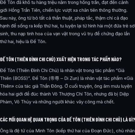
Đế Tôn đã khổ tu hàng triệu năm trong hồng trần, đạt đến cảnh
giới Hồng Trần Tiên, chiến lực vượt xa chân tiên thông thường.
Sau này, ông từ bỏ tất cả thần thuật, pháp tắc, thậm chí cả đạo
hạnh để sống ra kiếp thứ hai, tu luyện lại từ hình hài một đứa trẻ sơ
sinh, thu nạp tinh hoa của vạn vật trong vũ trụ để chứng đạo lần
thứ hai, hiệu là Đế Tôn.
ĐẾ TÔN (THIÊN ĐÌNH CHI CHỦ) XUẤT HIỆN TRONG TÁC PHẨM NÀO?
Đế Tôn (Thiên Đình Chi Chủ) là nhân vật trong tác phẩm “Già
Thiên (BOSS)”. Đế Tôn (帝尊 – Di Zun) là nhân vật tác phẩm «Già
Thiên» của tác giả Thần Đông. Ở cuối truyện, ông âm mưu luyện
hóa hai giới để đúc thành Vô Thượng Chí Tôn, nhưng đã bị Diệp
Phàm, Vô Thủy và những người khác vây công mà chết.
CÁC MỐI QUAN HỆ QUAN TRỌNG CỦA ĐẾ TÔN (THIÊN ĐÌNH CHI CHỦ) LÀ GÌ
Ông là đệ tử của Minh Tôn (kiếp thứ hai của Đoạn Đức), chủ nhân