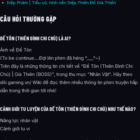
Diệp Phàm | Tiểu sử, hình nền Diệp Thiên Đế Già Thiên
CÂU HỎI THƯỜNG GẶP
ĐẾ TÔN (THIÊN ĐÌNH CHI CHỦ) LÀ AI?
Ảnh về Đế Tôn
(To be continue….Đợi lên phim đã héng ^___^~)
Trên đây là những thông tin chi tiết về “Đế Tôn (Thiên Đình Chi
Chủ) | Già Thiên (BOSS)”, trong thu mục “Nhân Vật“. Hãy theo
dõi gaming.vn/ Wiki để đọc thêm nhiều thông tin phim truyện hấp
dẫn trong thời gian tới nhé!
CẢNH GIỚI TU LUYỆN CỦA ĐẾ TÔN (THIÊN ĐÌNH CHI CHỦ) NHƯ THẾ NÀO?
Năng lực nhân vật
Cảnh giới tu vi