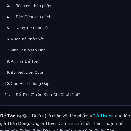
Bối cảnh thân phận
Đặc điểm tính cách
Năng lực nhân vật
Quan hệ nhân vật
Kinh lịch nhân sinh
Ảnh về Đế Tôn
Bài Viết Liên Quan
Câu Hỏi Thường Gặp
Đế Tôn (Thiên Đình Chi Chủ) là ai?
Cảnh giới tu luyện của Đế Tôn (Thiên Đình Chi Chủ) như thế
nào?
Đế Tôn
(帝尊 – Di Zun) là nhân vật tác phẩm «
Già Thiên
» của tác
giả Thần Đông. Ông là Thiên Đình chi chủ thời Thần Thoại, chủ
Đế Tôn (Thiên Đình Chi Chủ) xuất hiện trong tác phẩm nào?
nhân của Thành Tiên Đỉnh, và là một trong Cửu Thiên Tôn.