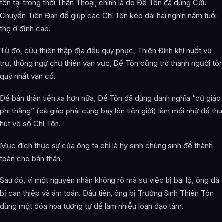
tồn tại trong thời Thần Thoại, chính là do Đế Tôn đã dùng Cửu
Chuyển Tiên Đan để giúp các Chí Tôn kéo dài hai nghìn năm tuổi
thọ ở đỉnh cao.
Từ đó, cửu thiên thập địa đều quy phục, Thiên Đình khí nuốt vũ
trụ, thống ngự chư thiên vạn vực, Đế Tôn cũng trở thành người tô
quý nhất vạn cổ.
Để bản thân tiến xa hơn nữa, Đế Tôn đã dùng danh nghĩa “cử giáo
phi thăng” (cả giáo phái cùng bay lên tiên giới) làm mồi nhử để thu
hút vô số Chí Tôn.
Mục đích thực sự của ông ta chỉ là hy sinh chúng sinh để thành
toàn cho bản thân.
Sau đó, vì một nguyên nhân không rõ mà sự việc bị bại lộ, ông đã
bị can thiệp và ám toán. Đầu tiên, ông bị Trường Sinh Thiên Tôn
dùng một đóa hoa tương tự để làm nhiễu loạn đạo tâm.