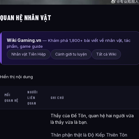
QUAN HỆ NHÂN VẬT
Wiki Gaming.vn
— Khám phá 1,800+ bài viết về nhân vật, tác
phẩm, game guide
Nhân vật Tiên Hiệp
Cảnh giới tu luyện
Tất cả Wiki
Hiển thị nội dung
NGƯỜI
MỐI
LIÊN
GHI CHÚ
QUAN HỆ
QUAN
Thầy của Đế Tôn, quan hệ hai người vừa
là thầy vừa là bạn.
Thân phận thật là Độ Kiếp Thiên Tôn