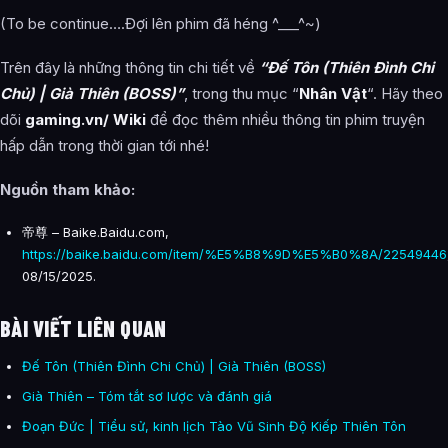
(To be continue….Đợi lên phim đã héng ^___^~)
Trên đây là những thông tin chi tiết về
“Đế Tôn (Thiên Đình Chi
Chủ) | Già Thiên (BOSS)”
, trong thu mục “
Nhân Vật
“. Hãy theo
dõi
gaming.vn/ Wiki
để đọc thêm nhiều thông tin phim truyện
hấp dẫn trong thời gian tới nhé!
Nguồn tham khảo:
帝尊 – Baike.Baidu.com,
https://baike.baidu.com/item/%E5%B8%9D%E5%B0%8A/22549446
08/15/2025.
BÀI VIẾT LIÊN QUAN
Đế Tôn (Thiên Đình Chi Chủ) | Già Thiên (BOSS)
Già Thiên – Tóm tắt sơ lược và đánh giá
Đoạn Đức | Tiểu sử, kinh lịch Tào Vũ Sinh Độ Kiếp Thiên Tôn