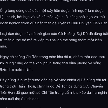
Các mối quan hệ quan trọng của Đế Tôn (Thiên Đình Chi
Chủ) là gì?
Ông từng dùng quả của một cây tiên dược hình người làm dược
liệu chính, kết hợp với vô số thần vật, cuối cùng phối hợp với thủ
Thông tin về Đế Tôn (Thiên Đình Chi Chủ) được tổng hợp từ
đâu?
đoạn nghịch thiên của bản thân để luyện ra Cửu Chuyển Tiên Đan
Loại đan dược này có thể giúp các Cổ Hoàng, Đại Đế đã dùng bấ
tử thần dược để mở ra kiếp thứ hai có thể sống thêm một kiếp
nữa.
Ngay cả những Chí Tôn trong cấm khu đã tự chém một đao, sau
khi dùng cũng có thể khôi phục trạng thái đỉnh phong và sống
thêm hai nghìn năm.
Đây cũng là bí mật được đồn đại về việc nhiều vị Đế cùng tồn tại
trong thời Thần Thoại, chính là do Đế Tôn đã dùng Cửu Chuyển
Tiên Đan để giúp một số Chí Tôn trong cấm khu kéo dài hai nghìn
năm tuổi thọ ở đỉnh cao.