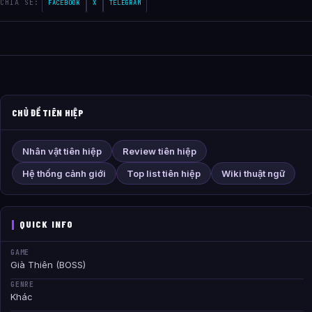
CHIA SE:
FACEBOOK
X
TELEGRAM
CHỦ ĐỀ TIÊN HIỆP
Nhân vật tiên hiệp
Review tiên hiệp
Hệ thống cảnh giới
Top list tiên hiệp
Wiki thuật ngữ
QUICK INFO
GAME
Già Thiên (BOSS)
GENRE
Khác