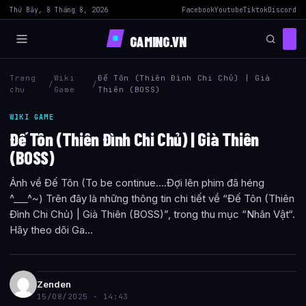
Thứ Bảy, 8 Tháng 8, 2026
Facebook
Youtube
Tiktok
Discord
GAMING.VN
Trang
Wiki
Đế Tôn (Thiên Đình Chi Chủ) | Già
/
/
chu
Game
Thiên (BOSS)
WIKI GAME
Đế Tôn (Thiên Đình Chi Chủ) | Già Thiên
(BOSS)
Ảnh về Đế Tôn (To be continue….Đợi lên phim đã héng
^___^~) Trên đây là những thông tin chi tiết về “Đế Tôn (Thiên
Đình Chi Chủ) | Già Thiên (BOSS)”, trong thu mục “Nhân Vật“.
Hãy theo dõi Ga...
Zenden
15/08/2025 - 14:43