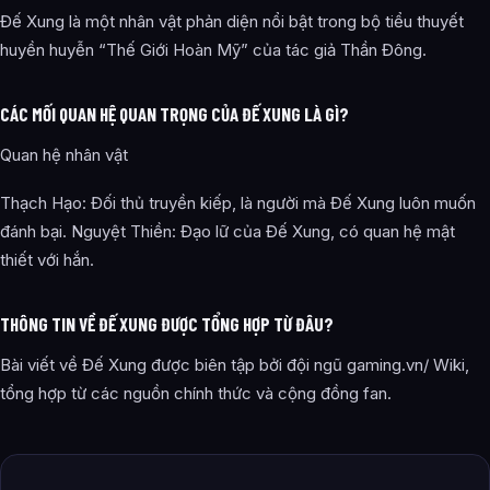
Đế Xung là một nhân vật phản diện nổi bật trong bộ tiểu thuyết
huyền huyễn “Thế Giới Hoàn Mỹ” của tác giả Thần Đông.
CÁC MỐI QUAN HỆ QUAN TRỌNG CỦA ĐẾ XUNG LÀ GÌ?
Quan hệ nhân vật
Thạch Hạo: Đối thủ truyền kiếp, là người mà Đế Xung luôn muốn
đánh bại. Nguyệt Thiền: Đạo lữ của Đế Xung, có quan hệ mật
thiết với hắn.
THÔNG TIN VỀ ĐẾ XUNG ĐƯỢC TỔNG HỢP TỪ ĐÂU?
Bài viết về Đế Xung được biên tập bởi đội ngũ gaming.vn/ Wiki,
tổng hợp từ các nguồn chính thức và cộng đồng fan.