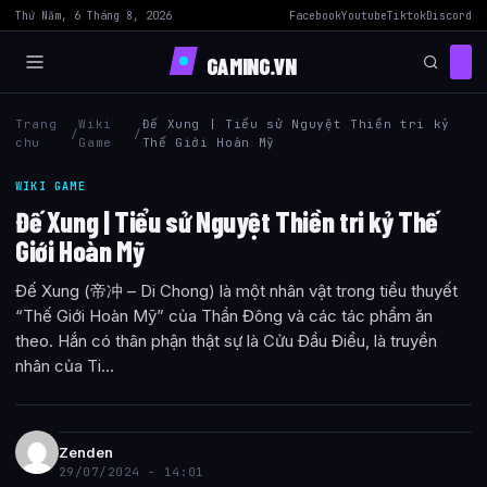
Thứ Năm, 6 Tháng 8, 2026
Facebook
Youtube
Tiktok
Discord
GAMING.VN
Trang
Wiki
Đế Xung | Tiểu sử Nguyệt Thiền tri kỷ
/
/
chu
Game
Thế Giới Hoàn Mỹ
WIKI GAME
Đế Xung | Tiểu sử Nguyệt Thiền tri kỷ Thế
Giới Hoàn Mỹ
Đế Xung (帝冲 – Di Chong) là một nhân vật trong tiểu thuyết
“Thế Giới Hoàn Mỹ” của Thần Đông và các tác phẩm ăn
theo. Hắn có thân phận thật sự là Cửu Đầu Điểu, là truyền
nhân của Ti...
Zenden
29/07/2024 - 14:01