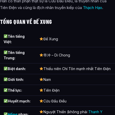
Hắn có thân phận thật sự là Cửu Đầu Điểu, là truyền nhân của
Tiên Điện và cũng là địch nhân truyền kiếp của
Thạch Hạo
.
TỔNG QUAN VỀ ĐẾ XUNG
Tên tiếng
Đế Xung
Việt:
Tên tiếng
帝冲 – Di Chong
Trung:
Biệt danh:
Thiếu niên Chí Tôn mạnh nhất Tiên Điện
Giới tính:
Nam
Thế lực:
Tiên Điện
Huyết mạch:
Cửu Đầu Điểu
Nguyệt Thiền (không phải
Thanh Y
Hồng
nhan: