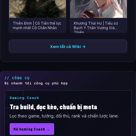
Thiên Đình | Cổ Tiên thế lực
Khương Thái Hư | Tiểu sử
mạnh nhất Cổ Chân Nhân
Bạch Y Thần Vương Già
Thiên
Xem tất cả Wiki →
// CÔNG CỤ
Đi nhanh tới công cụ phù hợp
Gaming Coach
Tra build, đọc kèo, chuẩn bị meta
Lọc theo game, tướng, đối thủ, rank và chiến lược lane.
Mở Gaming Coach →