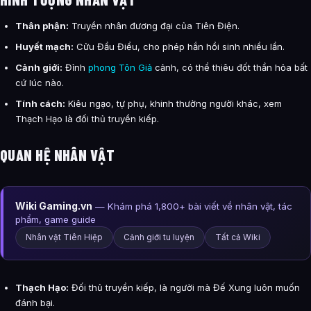
Thân phận:
Truyền nhân đương đại của Tiên Điện.
Huyết mạch:
Cửu Đầu Điểu, cho phép hắn hồi sinh nhiều lần.
Cảnh giới:
Đỉnh
phong Tôn Giả
cảnh, có thể thiêu đốt thần hỏa bất
cứ lúc nào.
Tính cách:
Kiêu ngạo, tự phụ, khinh thường người khác, xem
Thạch Hạo là đối thủ truyền kiếp.
QUAN HỆ NHÂN VẬT
Wiki Gaming.vn
— Khám phá 1,800+ bài viết về nhân vật, tác
phẩm, game guide
Nhân vật Tiên Hiệp
Cảnh giới tu luyện
Tất cả Wiki
Thạch Hạo:
Đối thủ truyền kiếp, là người mà Đế Xung luôn muốn
đánh bại.