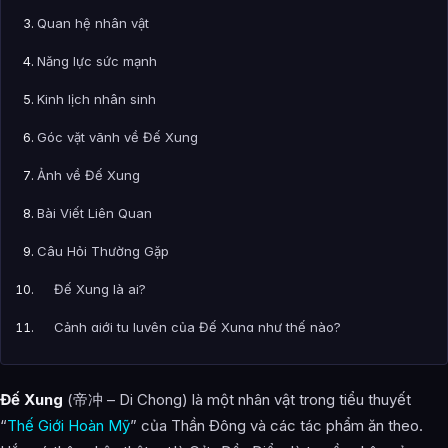
Quan hệ nhân vật
Năng lực sức mạnh
Kinh lịch nhân sinh
Góc vặt vãnh về Đế Xung
Ảnh về Đế Xung
Bài Viết Liên Quan
Câu Hỏi Thường Gặp
Đế Xung là ai?
Cảnh giới tu luyện của Đế Xung như thế nào?
Đế Xung xuất hiện trong tác phẩm nào?
Đế Xung
(帝冲 – Di Chong) là một nhân vật trong tiểu thuyết
Các mối quan hệ quan trọng của Đế Xung là gì?
“
Thế Giới Hoàn Mỹ
” của Thần Đông và các tác phẩm ăn theo.
Thông tin về Đế Xung được tổng hợp từ đâu?