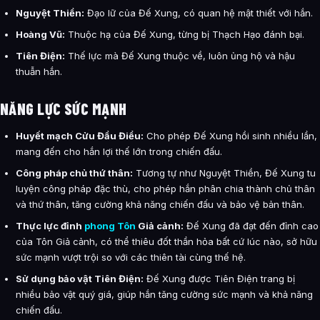
Nguyệt Thiền:
Đạo lữ của Đế Xung, có quan hệ mật thiết với hắn.
Hoàng Vũ:
Thuộc hạ của Đế Xung, từng bị Thạch Hạo đánh bại.
Tiên Điện:
Thế lực mà Đế Xung thuộc về, luôn ủng hộ và hậu
thuẫn hắn.
NĂNG LỰC SỨC MẠNH
Huyết mạch Cửu Đầu Điểu:
Cho phép Đế Xung hồi sinh nhiều lần,
mang đến cho hắn lợi thế lớn trong chiến đấu.
Công pháp chủ thứ thân:
Tương tự như Nguyệt Thiền, Đế Xung tu
luyện công pháp đặc thù, cho phép hắn phân chia thành chủ thân
và thứ thân, tăng cường khả năng chiến đấu và bảo vệ bản thân.
Thực lực đỉnh
phong Tôn
Giả cảnh:
Đế Xung đã đạt đến đỉnh cao
của Tôn Giả cảnh, có thể thiêu đốt thần hỏa bất cứ lúc nào, sở hữu
sức mạnh vượt trội so với các thiên tài cùng thế hệ.
Sử dụng bảo vật Tiên Điện:
Đế Xung được Tiên Điện trang bị
nhiều bảo vật quý giá, giúp hắn tăng cường sức mạnh và khả năng
chiến đấu.