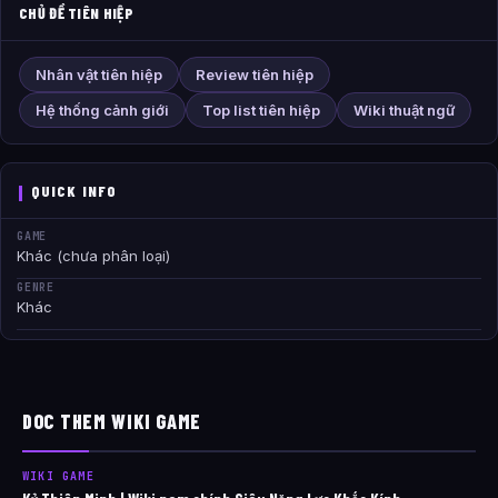
CHỦ ĐỀ TIÊN HIỆP
Nhân vật tiên hiệp
Review tiên hiệp
Hệ thống cảnh giới
Top list tiên hiệp
Wiki thuật ngữ
QUICK INFO
GAME
Khác (chưa phân loại)
GENRE
Khác
DOC THEM WIKI GAME
WIKI GAME