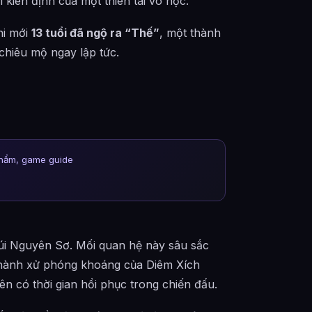
 kiên định của một thiên tài võ học.
hi mới
13 tuổi đã ngộ ra “Thế”
, một thành
hiêu mộ ngay lập tức.
phẩm, game guide
núi Nguyên Sơ. Mối quan hệ này sâu sắc
hành xử phóng khoáng của Diêm Xích
n có thời gian hồi phục trong chiến đấu.