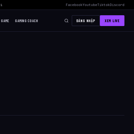
i Mid Hiệu Quả Nhất
›
AWC 2026 Liên Quân Mobile – Lịch Thi Đấu, Đ
Facebook
Youtube
Tiktok
Discord
I GAME
GAMING COACH
ĐĂNG NHẬP
XEM LIVE