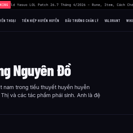
›
Build Yasuo LOL Patch 26.7 Tháng 4/2026 – Rune, Item, Cách Chơ
KING
YỀN THOẠI
TIÊN HIỆP HUYỀN HUYỄN
ĐẤU TRƯỜNG CHÂN LÝ
VALORANT
WIK
ơng Nguyên Đồ
 nam trong tiểu thuyết huyền huyễn
hị và các tác phẩm phái sinh. Anh là đệ