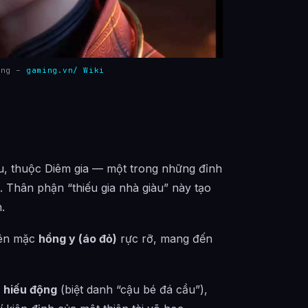
ồng –
gaming.vn/ Wiki
u, thuộc Diêm gia — một trong những đỉnh
u. Thân phận “thiếu gia nhà giàu” này tạo
.
iên mặc
hồng y (áo đỏ)
rực rỡ, mang đến
, hiếu động
(biệt danh “cậu bé đá cầu”),