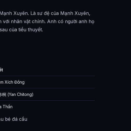
ới Mạnh Xuyên. Là sư đệ của Mạnh Xuyên,
ản với nhân vật chính. Anh có người anh họ
sau của tiểu thuyết.
ết
m Xích Đồng
 (Yan Chitong)
a Thần
u bé đá cầu