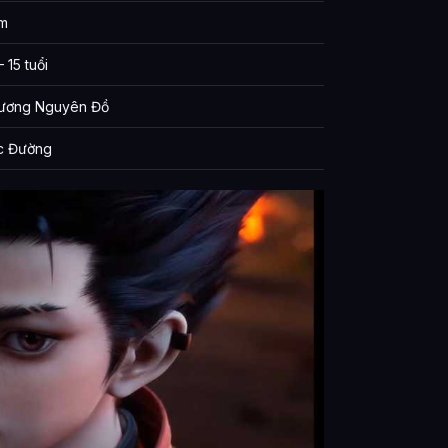
m
 15 tuổi
ương Nguyên Đồ
c Đường