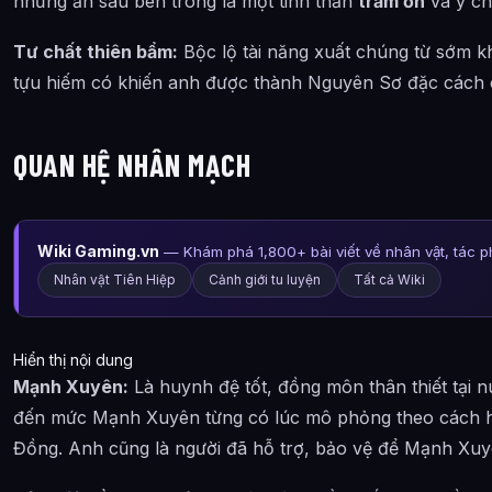
nhưng ẩn sâu bên trong là một tinh thần
trầm ổn
và ý chí
Tư chất thiên bẩm:
Bộc lộ tài năng xuất chúng từ sớm k
tựu hiếm có khiến anh được thành Nguyên Sơ đặc cách c
QUAN HỆ NHÂN MẠCH
Wiki Gaming.vn
— Khám phá 1,800+ bài viết về nhân vật, tác 
Nhân vật Tiên Hiệp
Cảnh giới tu luyện
Tất cả Wiki
Hiển thị nội dung
Mạnh Xuyên:
Là huynh đệ tốt, đồng môn thân thiết tại 
đến mức Mạnh Xuyên từng có lúc mô phỏng theo cách 
Đồng. Anh cũng là người đã hỗ trợ, bảo vệ để Mạnh Xuyê