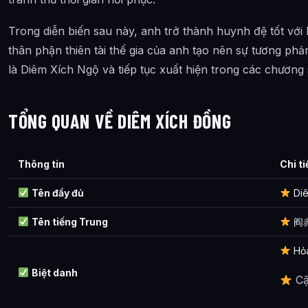
Trong diễn biến sau này, anh trở thành huynh đệ tốt v
thân phận thiên tài thế gia của anh tạo nên sự tương ph
là Diêm Xích Ngộ và tiếp tục xuất hiện trong các chương 
TỔNG QUAN VỀ DIÊM XÍCH ĐỒNG
Thông tin
Chi ti
Tên đầy đủ
Diê
Tên tiếng Trung
阎赤桐
Hỏ
Biệt danh
Cậ