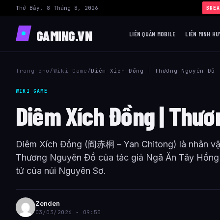
Thứ Bảy, 8 Tháng 8, 2026
BREA
GAMING.VN
LIÊN QUÂN MOBILE
LIÊN MINH HU
Trang chu
/
Wiki Game
/
Diêm Xích Đồng | Thương Nguyên Đồ
WIKI GAME
Diêm Xích Đồng | Thư
Diêm Xích Đồng (阎赤桐 – Yan Chitong) là nhân vật
Thương Nguyên Đồ của tác giả Ngã Ăn Tây Hồng T
tử của núi Nguyên Sơ.
Zenden
03/03/2026 - 09:55