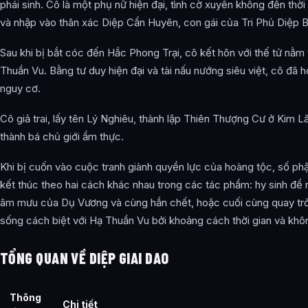
phái sinh. Cô là một phụ nữ hiện đại, tình cờ xuyên không đến thờ
và nhập vào thân xác Diệp Cẩn Huyên, con gái của Tri Phủ Diệp B
Ảnh về Diệp Giai Dao
Bài Viết Liên Quan
Sau khi bị bắt cóc đến Hắc Phong Trại, cô kết hôn với thế tử nằm
Thuần Vu. Bằng tư duy hiện đại và tài nấu nướng siêu việt, cô đã h
Câu Hỏi Thường Gặp
nguy cơ.
Diệp Giai Dao là gì?
Cô giả trai, lấy tên Lý Nghiêu, thành lập Thiên Thượng Cư ở Kim L
Thông tin về Diệp Giai Dao được tổng hợp từ đâu?
thành bá chủ giới ẩm thực.
Khi bị cuốn vào cuộc tranh giành quyền lực của hoàng tộc, số ph
kết thúc theo hai cách khác nhau trong các tác phẩm: hy sinh để
âm mưu của Dụ Vương và cùng hắn chết, hoặc cuối cùng quay trở 
sống cách biệt với Hạ Thuần Vu bởi khoảng cách thời gian và khôn
TỔNG QUAN VỀ DIỆP GIAI DAO
Thông
Chi tiết