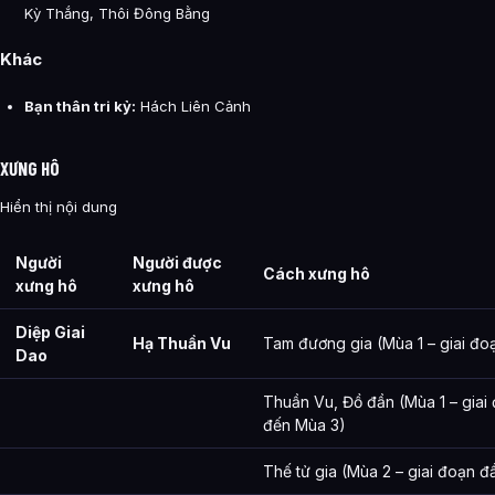
Kỳ Thắng, Thôi Đông Bằng
Khác
Bạn thân tri kỷ:
Hách Liên Cảnh
XƯNG HÔ
Hiển thị nội dung
Người
Người được
Cách xưng hô
xưng hô
xưng hô
Diệp Giai
Hạ Thuần Vu
Tam đương gia (Mùa 1 – giai đo
Dao
Thuần Vu, Đồ đần (Mùa 1 – giai
đến Mùa 3)
Thế tử gia (Mùa 2 – giai đoạn đ