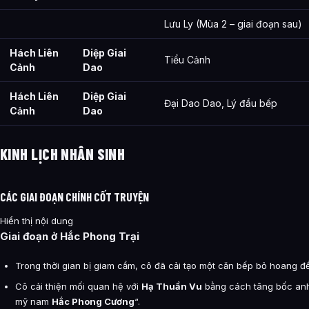
Lưu Ly (Mùa 2 – giai đoạn sau)
Hách Liên
Diệp Giai
Tiểu Cảnh
Cảnh
Dao
Hách Liên
Diệp Giai
Đại Dao Dao, Lý đầu bếp
Cảnh
Dao
KINH LỊCH NHÂN SINH
CÁC GIAI ĐOẠN CHÍNH CỐT TRUYỆN
Hiển thị nội dung
Giai đoạn ở Hắc Phong Trại
Trong thời gian bị giam cầm, cô đã cải tạo một căn bếp bỏ hoang để
Cô cải thiện mối quan hệ với
Hạ Thuần Vu
bằng cách tâng bốc anh
mỹ nam
Hắc Phong Cương
“.