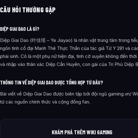
CÂU HỎI THƯỜNG GẶP
DIỆP GIAI DAO LÀ GÌ?
Diệp Giai Dao (叶佳瑶 – Ye Jiayao) là nhân vật trung tâm trong tiểu
ngôn tình cổ đại Manh Thê Thực Thần của tác giả Tử Y 281 và cá
phái sinh. Cô là một phụ nữ hiện đại, tình cờ xuyên không đến thờ
và nhập vào thân xác Diệp Cẩn Huyên, con gái của Tri Phủ Diệp B
THÔNG TIN VỀ DIỆP GIAI DAO ĐƯỢC TỔNG HỢP TỪ ĐÂU?
Bài viết về Diệp Giai Dao được biên tập bởi đội ngũ gaming.vn/ Wi
từ các nguồn chính thức và cộng đồng fan.
KHÁM PHÁ THÊM WIKI GAMING