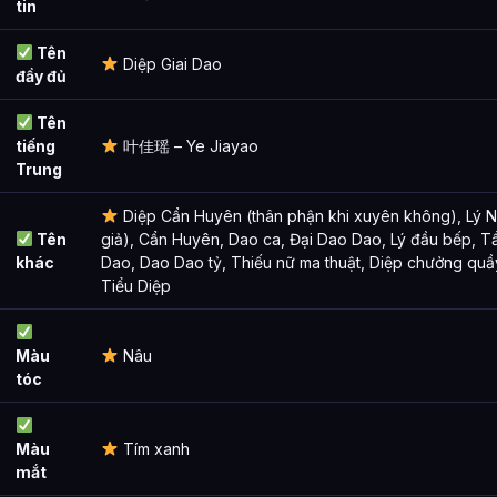
tin
Tên
Diệp Giai Dao
đầy đủ
Tên
tiếng
叶佳瑶 – Ye Jiayao
Trung
Diệp Cẩn Huyên (thân phận khi xuyên không), Lý N
Tên
giả), Cẩn Huyên, Dao ca, Đại Dao Dao, Lý đầu bếp, T
khác
Dao, Dao Dao tỷ, Thiếu nữ ma thuật, Diệp chưởng quầy
Tiểu Diệp
Màu
Nâu
tóc
Màu
Tím xanh
mắt