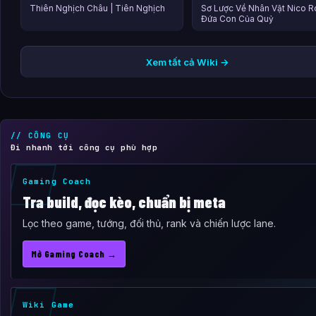
Thiên Nghịch Châu | Tiên Nghịch
Sơ Lược Về Nhân Vật Nico R
Đứa Con Của Quỷ
Xem tất cả Wiki →
// CÔNG CỤ
Đi nhanh tới công cụ phù hợp
Gaming Coach
Tra build, đọc kèo, chuẩn bị meta
Lọc theo game, tướng, đối thủ, rank và chiến lược lane.
Mở Gaming Coach →
Wiki Game