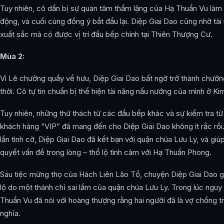
Tuy nhiên, cô dần bị sự quan tâm thầm lặng của Hạ Thuần Vu là
động, và cuối cùng đồng ý bắt đầu lại. Diệp Giai Dao cũng nhờ tà
xuất sắc mà có được vị trí đầu bếp chính tại Thiên Thượng Cư.
Mùa 2:
Vì Lê chưởng quầy về hưu, Diệp Giai Dao bất ngờ trở thành chưở
thời. Cô tự tin chuẩn bị thể hiện tài năng nấu nướng của mình ở Ki
Tuy nhiên, những thử thách từ các đầu bếp khác và sự kiểm tra t
khách hàng “VIP” đã mang đến cho Diệp Giai Dao không ít rắc rối
lần tình cờ, Diệp Giai Dao đã kết bạn với quận chúa Lưu Ly, và giúp
quyết vấn đề trong lòng – thổ lộ tình cảm với Hạ Thuần Phong.
Sau tiệc mừng thọ của Hách Liên Lão Tổ, chuyện Diệp Giai Dao giả
lộ do một thánh chỉ sai lầm của quận chúa Lưu Ly. Trong lúc nguy
Thuần Vu đã nói với hoàng thượng rằng hai người đã là vợ chồng t
nghĩa.