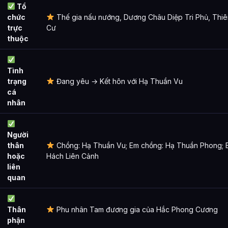
Tổ
chức
Thế gia nấu nướng, Dương Châu Diệp Tri Phủ, Thi
trực
Cư
thuộc
Tình
trạng
Đang yêu → Kết hôn với Hạ Thuần Vu
cá
nhân
Người
thân
Chồng: Hạ Thuần Vu; Em chồng: Hạ Thuần Phong; B
hoặc
Hách Liên Cảnh
liên
quan
Thân
Phu nhân Tam đương gia của Hắc Phong Cương
phận