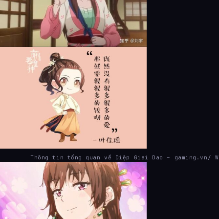
Thông tin tổng quan về Diệp Giai Dao – gaming.vn/ W