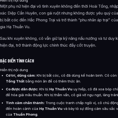
Hiển thị nội dung
Một phụ nữ hiện đại vô tình xuyên không đến thời Hoài Tống, nhậ
xác Diệp Cẩn Huyên, con gái ruột nhưng không được yêu quý của
bị bắt cóc đến Hắc Phong Trại và trở thành “phu nhân áp trại” c
gia Hạ Thuần Vu.
Sau khi xuyên không, cô vẫn giữ lại kỹ năng nấu nướng và tư duy 
hiện đại, trở thành động lực chính thúc đẩy cốt truyện.
ĐẶC ĐIỂM TÍNH CÁCH
Hiển thị nội dung
Cơ trí, dũng cảm:
Khi bị bắt cóc, cô đã dùng kế hoãn binh. Cô còn 
Tống Thất
bằng món ăn để có thêm thức ăn.
Co được dãn được:
Khi bị
Hạ Thuần Vu
uy hiếp, cô đã xoa bóp ch
để hóa giải mâu thuẫn. Khi bị thẩm vấn, cô giả vờ ngu ngơ, lảng trán
Tình cảm chân thành:
Trong cuộc tranh chấp ngôi vị, cô chủ độn
đến hoàn cảnh của
Hạ Thuần Vu
và bày tỏ sự đồng cảm sâu sắc v
của
Thuần Phong
.