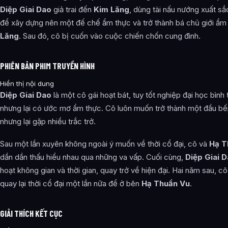
Diệp Giai Dao
giả trai đến
Kim Lăng
, dùng tài nấu nướng xuất s
để xây dựng nên một đế chế ẩm thực và trở thành bá chủ giới ẩm
Lăng
. Sau đó, cô bị cuốn vào cuộc chiến chốn cung đình.
PHIÊN BẢN PHIM TRUYỀN HÌNH
Hiển thị nội dung
Diệp Giai Dao
là một cô gái hoạt bát, tuy tốt nghiệp đại học bình
nhưng lại có ước mơ ẩm thực. Cô luôn muốn trở thành một đầu bếp
nhưng lại gặp nhiều trắc trở.
Sau một lần xuyên không ngoài ý muốn về thời cổ đại, cô và
Hạ T
dần dần thấu hiểu nhau qua những va vấp. Cuối cùng,
Diệp Giai 
hoạt không gian và thời gian, quay trở về hiện đại. Hai năm sau, c
quay lại thời cổ đại một lần nữa để ở bên
Hạ Thuần Vu
.
GIẢI THÍCH KẾT CỤC