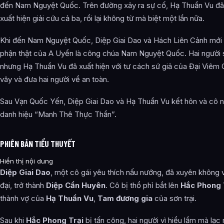
đến Nam Nguyệt Quốc. Trên đường xảy ra sự cố, Hạ Thuần Vu đã 
xuất hiện giải cứu cả ba, rồi lại không từ mà biệt một lần nữa.
Khi đến Nam Nguyệt Quốc, Diệp Giai Dao và Hách Liên Cảnh mới 
phận thật của A Uyển là công chúa Nam Nguyệt Quốc. Hai người s
nhưng Hạ Thuần Vu đã xuất hiện với tư cách sứ giả của Đại Viêm 
vây và đưa hai người về an toàn.
Sau Vạn Quốc Yến, Diệp Giai Dao và Hạ Thuần Vu kết hôn và cô 
danh hiệu “Manh Thê Thực Thần”.
PHIÊN BẢN TIỂU THUYẾT
Hiển thị nội dung
Diệp Giai Dao
, một cô gái yêu thích nấu nướng, đã xuyên không 
đại, trở thành
Diệp Cẩn Huyên
. Cô bị thổ phỉ bắt lên
Hắc Phong 
thành vợ của
Hạ Thuần Vu
,
Tam đương gia
của sơn trại.
Sau khi
Hắc Phong Trại
bị tấn công, hai người vì hiểu lầm mà lạc