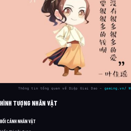
Thông tin tổng quan về Diệp Giai Dao –
gaming.vn/ W
HÌNH TƯỢNG NHÂN VẬT
BỐI CẢNH NHÂN VẬT