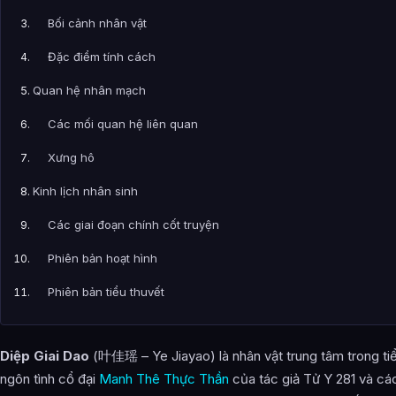
Bối cảnh nhân vật
Đặc điểm tính cách
Quan hệ nhân mạch
Các mối quan hệ liên quan
Xưng hô
Kinh lịch nhân sinh
Các giai đoạn chính cốt truyện
Phiên bản hoạt hình
Phiên bản tiểu thuyết
Phiên bản phim truyền hình
Diệp Giai Dao
(叶佳瑶 – Ye Jiayao) là nhân vật trung tâm trong ti
Giải thích kết cục
ngôn tình cổ đại
Manh Thê Thực Thần
của tác giả Tử Y 281 và cá
Diệp Giai Dao ở các phiên bản