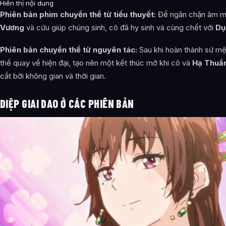
Hiển thị nội dung
Phiên bản phim chuyển thể từ tiểu thuyết:
Để ngăn chặn âm 
Vương
và cứu giúp chúng sinh, cô đã hy sinh và cùng chết với
Dụ
Phiên bản chuyển thể từ nguyên tác:
Sau khi hoàn thành sứ mệ
thể quay về hiện đại, tạo nên một kết thúc mở khi cô và
Hạ Thuầ
cắt bởi không gian và thời gian.
DIỆP GIAI DAO Ở CÁC PHIÊN BẢN