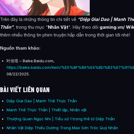
Trên đây là những thông tin chi tiết về
“Diệp Giai Dao | Manh Th
Thần”
, trong thu mục “
Nhân Vật
“. Hãy theo dõi
gaming.vn/ Wik
thêm nhiều thông tin phim truyện hấp dẫn trong thời gian tới nhé!
Nguồn tham khảo:
叶佳瑶 – Baike.Baidu.com,
https://baike.baidu.com/item/%E5%8F%B6%E4%BD%B3%E7%91%
08/22/2025.
BÀI VIẾT LIÊN QUAN
Diệp Giai Dao | Manh Thê Thực Thần
Manh Thê Thực Thần | Thiết lập, Nhân vật
Thượng Quan Ngọc Nhi | Tiểu sử 1 trong thê tử Diệp Thần
Nhân Vật Diệp Thiếu Dương Trong Mao Sơn Tróc Quỷ Nhân