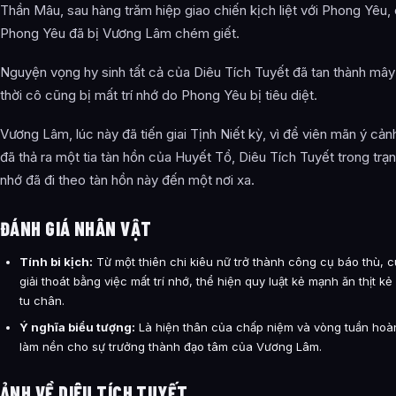
Thần Mâu, sau hàng trăm hiệp giao chiến kịch liệt với Phong Yêu,
Phong Yêu đã bị Vương Lâm chém giết.
Nguyện vọng hy sinh tất cả của Diêu Tích Tuyết đã tan thành mây
thời cô cũng bị mất trí nhớ do Phong Yêu bị tiêu diệt.
Vương Lâm, lúc này đã tiến giai Tịnh Niết kỳ, vì để viên mãn ý cản
đã thả ra một tia tàn hồn của Huyết Tổ, Diêu Tích Tuyết trong trạng
nhớ đã đi theo tàn hồn này đến một nơi xa.
ĐÁNH GIÁ NHÂN VẬT
Tính bi kịch:
Từ một thiên chi kiêu nữ trở thành công cụ báo thù, 
giải thoát bằng việc mất trí nhớ, thể hiện quy luật kẻ mạnh ăn thịt kẻ
tu chân.
Ý nghĩa biểu tượng:
Là hiện thân của chấp niệm và vòng tuần hoà
làm nền cho sự trưởng thành đạo tâm của Vương Lâm.
ẢNH VỀ DIÊU TÍCH TUYẾT