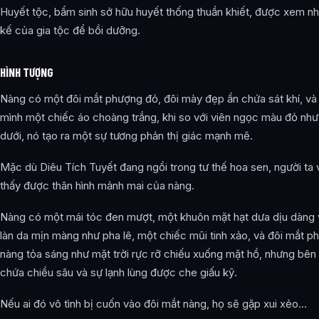
Huyết tộc, bẩm sinh sở hữu huyết thống thuần khiết, được xem nh
kế của gia tộc để bồi dưỡng.
HÌNH TƯỢNG
Nàng có một đôi mắt phượng đỏ, đôi mày đẹp ẩn chứa sát khí, và
mình một chiếc áo choàng trắng, khi so với viên ngọc màu đỏ nh
dưới, nó tạo ra một sự tương phản thị giác mạnh mẽ.
Mặc dù Diêu Tích Tuyết đang ngồi trong tư thế hoa sen, người ta 
thấy được thân hình mảnh mai của nàng.
Nàng có một mái tóc đen mượt, một khuôn mặt hạt dưa dịu dàng v
làn da mịn màng như pha lê, một chiếc mũi tinh xảo, và đôi mắt 
nàng tỏa sáng như mặt trời rực rỡ chiếu xuống mặt hồ, nhưng bên t
chứa chiều sâu và sự lạnh lùng được che giấu kỹ.
Nếu ai đó vô tình bị cuốn vào đôi mắt nàng, họ sẽ gặp xui xẻo…