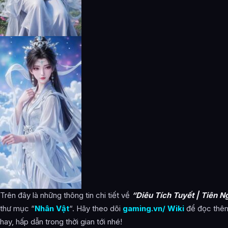
Trên đây là những thông tin chi tiết về
“Diêu Tích Tuyết | Tiên N
thư mục “
Nhân Vật
“. Hãy theo dõi
gaming.vn/ Wiki
để đọc thêm
hay, hấp dẫn trong thời gian tới nhé!