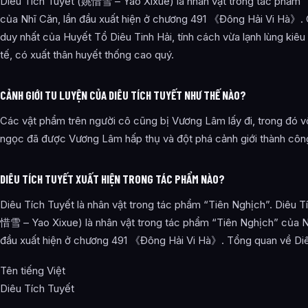
Diêu Tích Tuyết (姚惜雪 – Yao Xixue) là nhân vật trong tác phẩm 
của Nhĩ Căn, lần đầu xuất hiện ở chương 491 《Đông Hải Vi Hà》. 
duy nhất của Huyết Tổ Diêu Tinh Hải, tính cách vừa lạnh lùng kiêu 
tế, có xuất thân huyết thống cao quý.
CẢNH GIỚI TU LUYỆN CỦA DIÊU TÍCH TUYẾT NHƯ THẾ NÀO?
Các vật phẩm trên người cô cũng bị Vương Lâm lấy đi, trong đó vô
ngọc đã được Vương Lâm hấp thụ và đột phá cảnh giới thành côn
DIÊU TÍCH TUYẾT XUẤT HIỆN TRONG TÁC PHẨM NÀO?
Diêu Tích Tuyết là nhân vật trong tác phẩm “Tiên Nghịch”. Diêu 
惜雪 – Yao Xixue) là nhân vật trong tác phẩm “Tiên Nghịch” của N
đầu xuất hiện ở chương 491 《Đông Hải Vi Hà》. Tổng quan về Diê
Tên tiếng Việt
Diêu Tích Tuyết