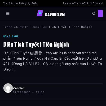
Thứ Năm, 6 Tháng 8, 2026
Facebook
Youtube
Tiktok
Discord
GAMING.VN
Trang chu
/
Wiki Game
/
Diêu Tích Tuyết | Tiên Nghịch
WIKI GAME
Diêu Tích Tuyết | Tiên Nghịch
Diêu Tích Tuyết (姚惜雪 – Yao Xixue) là nhân vật trong tác
phẩm “Tiên Nghịch” của Nhĩ Căn, lần đầu xuất hiện ở chương
491 《Đông Hải Vi Hà》. Cô là con gái duy nhất của Huyết Tổ
Diêu T...
Zenden
29/09/2025 - 22:08