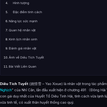
Hình tượng
Đặc điểm tính cách
Năng lực sức mạnh
Quan hệ nhân vật
Kinh lịch nhân sinh
Đánh giá nhân vật
Ảnh về Diêu Tích Tuyết
Bài Viết Liên Quan
Câu Hỏi Thường Gặp
Diêu Tích Tuyết
(姚惜雪 – Yao Xixue) là nhân vật trong tác phẩm
Diêu Tích Tuyết là ai?
Nghịch
” của Nhĩ Căn, lần đầu xuất hiện ở chương 491 《Đông Hải 
Cảnh giới tu luyện của Diêu Tích Tuyết như thế nào?
con gái duy nhất của Huyết Tổ Diêu Tinh Hải, tính cách vừa lạnh l
vừa tinh tế, có xuất thân huyết thống cao quý.
Diêu Tích Tuyết xuất hiện trong tác phẩm nào?