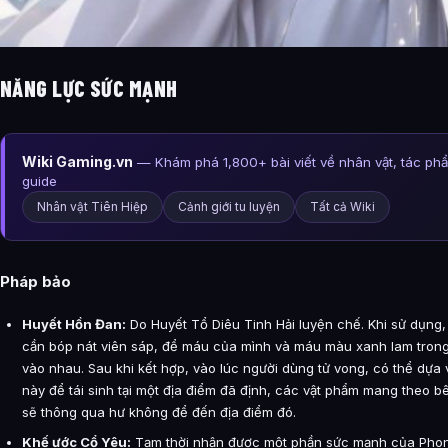
NĂNG LỰC SỨC MẠNH
Wiki Gaming.vn
— Khám phá 1,800+ bài viết về nhân vật, tác ph
guide
Nhân vật Tiên Hiệp
Cảnh giới tu luyện
Tất cả Wiki
Pháp bảo
Huyết Hồn Đan:
Do Huyết Tổ Diêu Tinh Hải luyện chế. Khi sử dụng
cần bóp nát viên sáp, để máu của mình và máu màu xanh lam trong
vào nhau. Sau khi kết hợp, vào lúc người dùng tử vong, có thể dựa
này để tái sinh tại một địa điểm đã định, các vật phẩm mang theo 
sẽ thông qua hư không để đến địa điểm đó.
Khế ước Cổ Yêu:
Tạm thời nhận được một phần sức mạnh của Phong