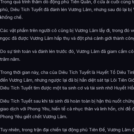
Trong quá trình thăm dò động phủ Tiên Quân, ở cửa ải cuối cùng 
phủ, Diêu Tích Tuyết đã đánh lén Vương Lâm, nhưng sau đó lại b
khống chế.
Các vật phẩm trên người cô cũng bị Vương Lâm lấy đi, trong đó vô
ngọc đã được Vương Lâm hấp thụ và đột phá cảnh giới thành côn
Do sự tính toán và đánh lén trước đó, Vương Lâm đã giam cầm cô
trăm năm.
Trong thời gian này, cha của Diêu Tích Tuyết là Huyết Tổ Diêu Tin
đến Vương Lâm, nhưng ngược lại đã bị hắn diệt sát tại Lôi Tiên Giớ
Diêu Tích Tuyết tìm được một tia sinh cơ và tái sinh nhờ Huyết Hồ
Diêu Tích Tuyết sau khi tái sinh đã hoàn toàn bị hận thù nuốt chửn
giao dịch với Phong Yêu, hiến tế cả nhục thân và linh hồn, chỉ để đ
Phong Yêu giết chết Vương Lâm.
Tuy nhiên, trong trận đại chiến tại động phủ Tiên Đế, Vương Lâm 