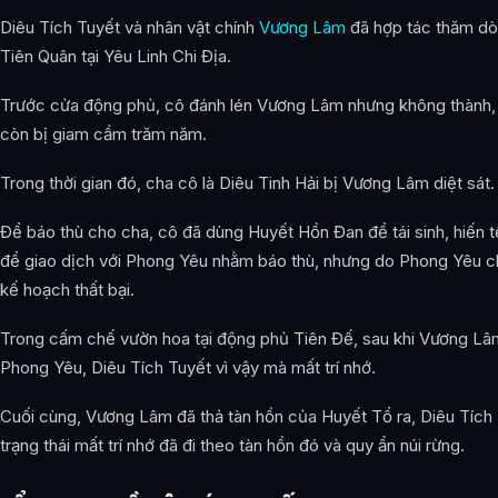
Thông tin về Diêu Tích Tuyết được tổng hợp từ đâu?
Diêu Tích Tuyết và nhân vật chính
Vương Lâm
đã hợp tác thăm d
Tiên Quân tại Yêu Linh Chi Địa.
Trước cửa động phủ, cô đánh lén Vương Lâm nhưng không thành, 
còn bị giam cầm trăm năm.
Trong thời gian đó, cha cô là Diêu Tinh Hải bị Vương Lâm diệt sát.
Để báo thù cho cha, cô đã dùng Huyết Hồn Đan để tái sinh, hiến t
để giao dịch với Phong Yêu nhằm báo thù, nhưng do Phong Yêu ch
kế hoạch thất bại.
Trong cấm chế vườn hoa tại động phủ Tiên Đế, sau khi Vương Lâm
Phong Yêu, Diêu Tích Tuyết vì vậy mà mất trí nhớ.
Cuối cùng, Vương Lâm đã thả tàn hồn của Huyết Tổ ra, Diêu Tích 
trạng thái mất trí nhớ đã đi theo tàn hồn đó và quy ẩn núi rừng.