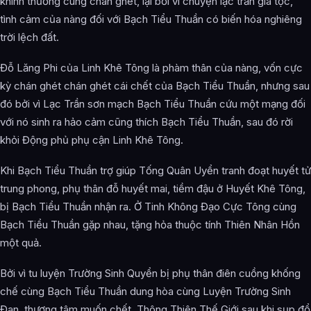
khinh thường cùng chán ghét, lại bởi vì chuyện lạc trần gia tộc,
tình cảm của nàng đối với Bạch Tiểu Thuần có biến hóa nghiêng
trời lệch đất.
Đỗ Lăng Phi của Linh Khê Tông là phàm thân của nàng, vốn cực
kỳ chán ghét chán ghét cái chết của Bạch Tiểu Thuần, nhưng sau
đó bởi vì Lạc Trần sơn mạch Bạch Tiểu Thuần cứu một mạng đối
với nó sinh ra hảo cảm cũng thích Bạch Tiểu Thuần, sau đó rời
khỏi Động phủ phụ cận Linh Khê Tông.
Khi Bạch Tiểu Thuần trợ giúp Tống Quân Uyển tranh đoạt huyết tử
trung phong, phụ thân đỗ huyết mai, tiềm đậu ở Huyết Khê Tông,
bị Bạch Tiểu Thuần nhận ra. Ở Tinh Không Đạo Cực Tông cùng
Bạch Tiểu Thuần gặp nhau, tặng hỏa thuộc tính Thiên Nhân Hồn
một quả.
Bởi vì tu luyện Trường Sinh Quyển bị phụ thân điên cuồng khống
chế cùng Bạch Tiểu Thuần dung hòa cùng Luyện Trường Sinh
Đan, thương tâm muốn chết. Thông Thiên Thế Giới sau khi sụp đổ