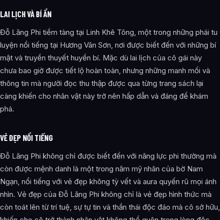
LAI LỊCH VÀ BÍ ẨN
Đỗ Lăng Phi tiềm tàng tại Linh Khê Tông, một trong những phái tu
luyện nổi tiếng tại Hương Vân Sơn, nơi được biết đến với những bí
mật và truyền thuyết huyền bí. Mặc dù lai lịch của cô gái này
chưa bao giờ được tiết lộ hoàn toàn, nhưng những manh mối và
thông tin mà người đọc thu thập được qua từng trang sách lại
càng khiến cho nhân vật này trở nên hấp dẫn và đáng để khám
phá.
VẺ ĐẸP NỔI TIẾNG
Đỗ Lăng Phi không chỉ được biết đến với năng lực phi thường mà
còn được mệnh danh là một trong năm mỹ nhân của bờ Nam
Ngạn, nổi tiếng với vẻ đẹp không tỳ vết và aura quyến rũ mọi ánh
nhìn. Vẻ đẹp của Đỗ Lăng Phi không chỉ là vẻ đẹp hình thức mà
còn toát lên từ trí tuệ, sự tự tin và thần thái độc đáo mà cô sở hữu,
khiến cho cô trở thành nhân vật không thể quên trong lòng độc