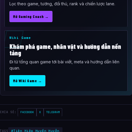
Lọc theo game, tướng, đối thủ, rank và chiến lược lane.
Mở Gaming Coach →
Wiki Game
Khám phá game, nhân vật và hướng dẫn nền
tảng
Đi từ tổng quan game tới bài viết, meta và hướng dẫn liên
quan.
Mở Wiki Game →
CHIA SẺ:
FACEBOOK
X
TELEGRAM
#Tiên Hiệp Huyền Huyễn
TAGS