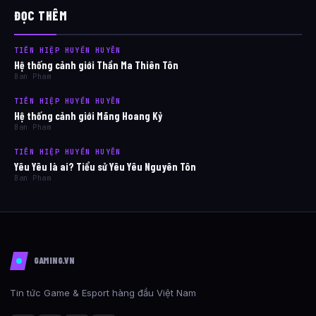
ĐỌC THÊM
TIÊN HIỆP HUYỀN HUYỄN
Hệ thống cảnh giới Thần Ma Thiên Tôn
Ban Pham
TIÊN HIỆP HUYỀN HUYỄN
Hệ thống cảnh giới Mãng Hoang Kỷ
Ban Pham
TIÊN HIỆP HUYỀN HUYỄN
Yêu Yêu là ai? Tiểu sử Yêu Yêu Nguyên Tôn
Ban Pham
GAMING.VN
Tin tức Game & Esport hàng đầu Việt Nam