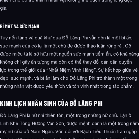
giả.
BÍ MẬT VÀ SỨC MẠNH
Tuy nền tảng và quá khứ của Đỗ Lăng Phi vẫn còn là một bí ẩn,
sức mạnh của cô lại là một chủ đề được thảo luận rộng rãi. Cô
được miêu tả là sở hữu một nguồn sức mạnh tiềm ẩn, có khả năng
không chỉ gây ấn tượng mà còn có thể thay đổi cán cân quyền
lực trong thế giới của “Nhất Niệm Vĩnh Hằng”. Sự kết hợp giữa vẻ
đẹp, sức mạnh, và bí ẩn làm cho Đỗ Lăng Phi trở thành một trong
những nhân vật được yêu thích và tôn vinh nhất trong tác phẩm.
KINH LỊCH NHÂN SINH CỦA ĐỖ LĂNG PHI
Đỗ Lăng Phi là nữ nhi thiên tôn, một trong những nữ chủ. Lặn ở
Linh Khê Tông Hương Vân Sơn, được mệnh danh là một trong năm
mỹ nữ của bờ Nam Ngạn. Vốn đối với Bạch Tiểu Thuần tràn ngập