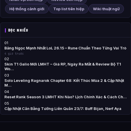
Hệ thống cảnh giới
Top list tiên hiệp
Wiki thuật ngữ
ĐỌC NHIỀU
01
Bảng Ngọc Mạnh Nhất LoL 26.15 – Rune Chuẩn Theo Từng Vai Trò
4 giờ trước
02
Skin T1 Galio Mới LMHT – Giá RP, Ngày Ra Mắt & Review Bộ T1
Wo…
03
Solo Leveling Ragnarok Chapter 68: Kết Thúc Mùa 2 & Cập Nhật
M…
04
Reset Rank Season 3 LMHT Khi Nào? Lịch Chính Xác & Cách Ch…
05
Cập Nhật Cân Bằng Tướng Liên Quân 23/7: Buff Bijan, Nerf Aya