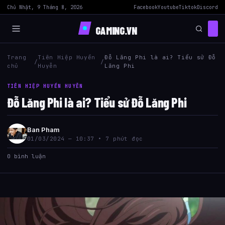
Chủ Nhật, 9 Tháng 8, 2026
Facebook
Youtube
Tiktok
Discord
GAMING.VN
Trang
Tiên Hiệp Huyền
Đỗ Lăng Phi là ai? Tiểu sử Đỗ
/
/
chủ
Huyễn
Lăng Phi
TIÊN HIỆP HUYỀN HUYỄN
Đỗ Lăng Phi là ai? Tiểu sử Đỗ Lăng Phi
Ban Pham
01/03/2024 — 10:37 • 7 phút đọc
0 bình luận