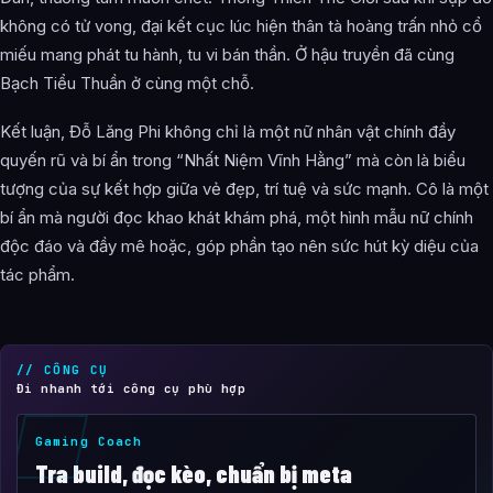
không có tử vong, đại kết cục lúc hiện thân tà hoàng trấn nhỏ cổ
miếu mang phát tu hành, tu vi bán thần. Ở hậu truyền đã cùng
Bạch Tiểu Thuần ở cùng một chỗ.
Kết luận, Đỗ Lăng Phi không chỉ là một nữ nhân vật chính đầy
quyến rũ và bí ẩn trong “Nhất Niệm Vĩnh Hằng” mà còn là biểu
tượng của sự kết hợp giữa vẻ đẹp, trí tuệ và sức mạnh. Cô là một
bí ẩn mà người đọc khao khát khám phá, một hình mẫu nữ chính
độc đáo và đầy mê hoặc, góp phần tạo nên sức hút kỳ diệu của
tác phẩm.
// CÔNG CỤ
Đi nhanh tới công cụ phù hợp
Gaming Coach
Tra build, đọc kèo, chuẩn bị meta