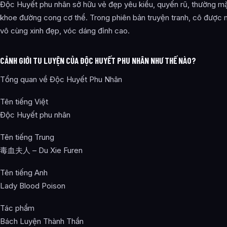
Độc Huyết phu nhân sở hữu vẻ đẹp yêu kiều, quyến rũ, thường m
khoe đường cong cơ thể. Trong phiên bản truyện tranh, cô được mi
vô cùng xinh đẹp, vóc dáng đỉnh cao.
CẢNH GIỚI TU LUYỆN CỦA ĐỘC HUYẾT PHU NHÂN NHƯ THẾ NÀO?
Tổng quan về Độc Huyết Phu Nhân
Tên tiếng Việt
Độc Huyết phu nhân
Tên tiếng Trung
毒血夫人 – Du Xie Furen
Tên tiếng Anh
Lady Blood Poison
Tác phẩm
Bách Luyện Thành Thần