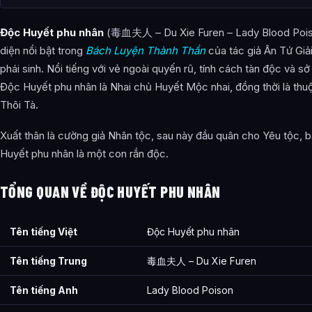
Độc Huyết Phu Nhân xuất hiện trong tác phẩm nào?
Độc Huyết phu nhân
(毒血夫人 – Du Xie Furen – Lady Blood Poiso
Thông tin về Độc Huyết Phu Nhân được tổng hợp từ đâu?
diện nổi bật trong
Bách Luyện Thành Thần
của tác giả Ân Tứ Giả
phái sinh. Nổi tiếng với vẻ ngoài quyến rũ, tính cách tàn độc và s
Độc Huyết phu nhân là Nhai chủ Huyết Mộc nhai, đồng thời là th
Thôi Tà.
Xuất thân là cường giả Nhân tộc, sau này đầu quân cho Yêu tộc, 
Huyết phu nhân là một con rắn độc.
TỔNG QUAN VỀ ĐỘC HUYẾT PHU NHÂN
Tên tiếng Việt
Độc Huyết phu nhân
Tên tiếng Trung
毒血夫人 – Du Xie Furen
Tên tiếng Anh
Lady Blood Poison