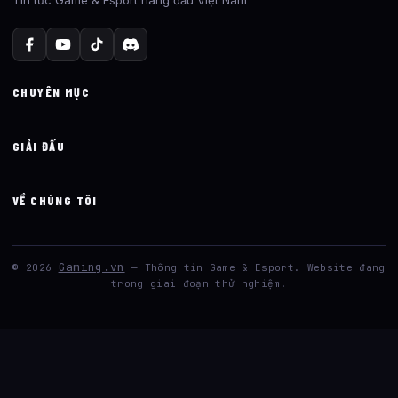
Tin tức Game & Esport hàng đầu Việt Nam
CHUYÊN MỤC
GIẢI ĐẤU
VỀ CHÚNG TÔI
Gaming.vn
© 2026
— Thông tin Game & Esport. Website đang
trong giai đoạn thử nghiệm.