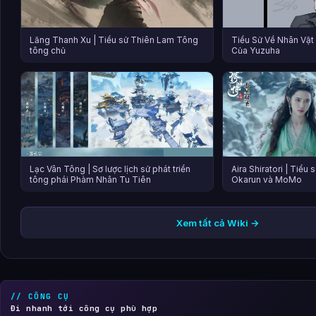
Lăng Thanh Xu | Tiểu sử Thiên Lam Tông
Tiểu Sử Về Nhân Vật 
tông chủ
Của Yuzuha
Lạc Vân Tông | Sơ lược lịch sử phát triển
Aira Shiratori | Tiểu
tông phái Phàm Nhân Tu Tiên
Okarun và MoMo
Xem tất cả Wiki →
// CÔNG CỤ
Đi nhanh tới công cụ phù hợp