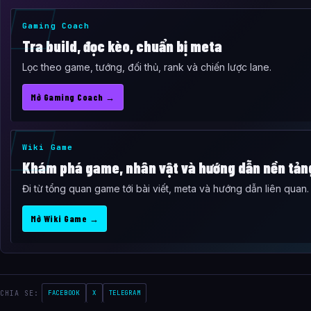
Gaming Coach
Tra build, đọc kèo, chuẩn bị meta
Lọc theo game, tướng, đối thủ, rank và chiến lược lane.
Mở Gaming Coach →
Wiki Game
Khám phá game, nhân vật và hướng dẫn nền tản
Đi từ tổng quan game tới bài viết, meta và hướng dẫn liên quan.
Mở Wiki Game →
CHIA SE:
FACEBOOK
X
TELEGRAM