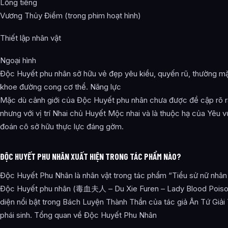
Lồng tiếng
Vương Thủy Điềm (trong phim hoạt hình)
Thiết lập nhân vật
Ngoại hình
Độc Huyết phu nhân sở hữu vẻ đẹp yêu kiều, quyến rũ, thường m
khoe đường cong cơ thể. Năng lực
Mặc dù cảnh giới của Độc Huyết phu nhân chưa được đề cập rõ r
nhưng với vị trí Nhai chủ Huyết Mộc nhai và là thuộc hạ của Yêu 
đoán cô sở hữu thực lực đáng gờm.
ĐỘC HUYẾT PHU NHÂN XUẤT HIỆN TRONG TÁC PHẨM NÀO?
Độc Huyết Phu Nhân là nhân vật trong tác phẩm “Tiểu sử nữ nhân
Độc Huyết phu nhân (毒血夫人 – Du Xie Furen – Lady Blood Poison)
diện nổi bật trong Bách Luyện Thành Thần của tác giả Ân Tứ Giải
phái sinh. Tổng quan về Độc Huyết Phu Nhân