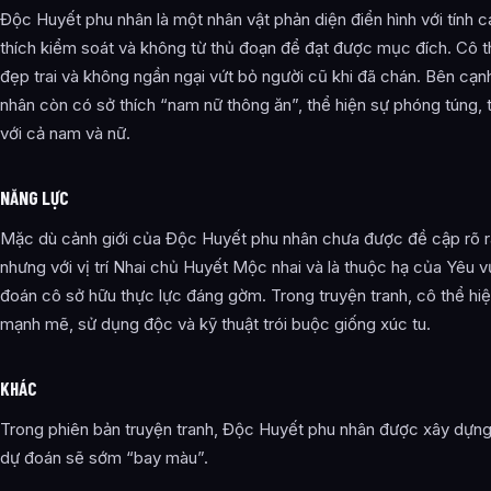
Độc Huyết phu nhân là một nhân vật phản diện điển hình với tính c
thích kiểm soát và không từ thủ đoạn để đạt được mục đích. Cô 
đẹp trai và không ngần ngại vứt bỏ người cũ khi đã chán. Bên cạ
nhân còn có sở thích “nam nữ thông ăn”, thể hiện sự phóng túng,
với cả nam và nữ.
NĂNG LỰC
Mặc dù cảnh giới của Độc Huyết phu nhân chưa được đề cập rõ r
nhưng với vị trí Nhai chủ Huyết Mộc nhai và là thuộc hạ của Yêu 
đoán cô sở hữu thực lực đáng gờm. Trong truyện tranh, cô thể hi
mạnh mẽ, sử dụng độc và kỹ thuật trói buộc giống xúc tu.
KHÁC
Trong phiên bản truyện tranh, Độc Huyết phu nhân được xây dựng 
dự đoán sẽ sớm “bay màu”.