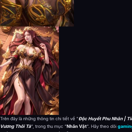
Trên đây là những thông tin chi tiết về “
Độc Huyết Phu Nhân | Ti
Vương Thôi Tà
“, trong thu mục “
Nhân Vật
“. Hãy theo dõi
gaming