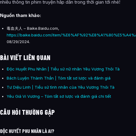
nhiều thông tin phim truyện hấp dẫn trong thời gian tới nhé!
Nguồn tham khảo:
毒血夫人 – Baike.Baidu.com,
https://baike.baidu.com/item/%E6%AF%92%E8%A1%80%E5%A4
08/29/2024.
BÀI VIẾT LIÊN QUAN
Độc Huyết Phu Nhân | Tiểu sử nữ nhân Yêu Vương Thôi Tà
Bách Luyện Thành Thần | Tóm tắt sơ lược và đánh giá
Tư Diệu Linh | Tiểu sử tình nhân của Yêu Vương Thôi Tà
Yêu Giả Vi Vương – Tóm tắt sơ lược và đánh giá chi tiết
CÂU HỎI THƯỜNG GẶP
ĐỘC HUYẾT PHU NHÂN LÀ AI?