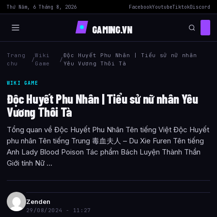
Thứ Năm, 6 Tháng 8, 2026
Facebook
Youtube
Tiktok
Discord
GAMING.VN
Trang
Wiki
Độc Huyết Phu Nhân | Tiểu sử nữ nhân
/
/
chu
Game
Yêu Vương Thôi Tà
WIKI GAME
Độc Huyết Phu Nhân | Tiểu sử nữ nhân Yêu
Vương Thôi Tà
Tổng quan về Độc Huyết Phu Nhân Tên tiếng Việt Độc Huyết
phu nhân Tên tiếng Trung 毒血夫人 – Du Xie Furen Tên tiếng
Anh Lady Blood Poison Tác phẩm Bách Luyện Thành Thần
Giới tính Nữ ...
Zenden
29/08/2024 - 11:27