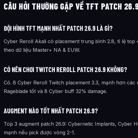
CÂU HỎI THƯỜNG GẶP VỀ TFT PATCH 26.
ĐỘI HÌNH TFT MẠNH NHẤT PATCH 26.9 LÀ GÌ?
Cyber Reroll Akali có placement trung bình 2.8, tỉ lệ top
theo dữ liệu Master+ NA & EUW.
CÓ NÊN CHƠI TWITCH REROLL PATCH 26.9 KHÔNG?
Có. 8 Cyber Reroll Twitch placement 3.3, mạnh hơn các re
Rageblade tốt và 8 Cyber buff 32% damage.
AUGMENT NÀO TỐT NHẤT PATCH 26.9?
Top 3 augment patch 26.9: Cybernetic Implants, Cyber H
mạnh nếu pick được vòng 2-1.