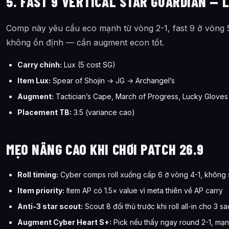
5. FAST 9 VERTICAL STAR GUARDIAN —
Comp này yêu cầu eco mạnh từ vòng 2-1, fast 9 ở vòng 
không ổn định — cần augment econ tốt.
Carry chính:
Lux (5 cost SG)
Item Lux:
Spear of Shojin → JG → Archangel’s
Augment:
Tactician’s Cape, March of Progress, Lucky Gloves
Placement TB:
3.5 (variance cao)
MẸO NÂNG CAO KHI CHƠI PATCH 26.9
Roll timing:
Cyber comps roll xuống cấp 6 ở vòng 4-1, không
Item priority:
Item AP có 1.5× value vì meta thiên về AP carry
Anti-3 star scout:
Scout 8 đối thủ trước khi roll all-in cho 3 sa
Augment Cyber Heart S+:
Pick nếu thấy ngay round 2-1, mạn