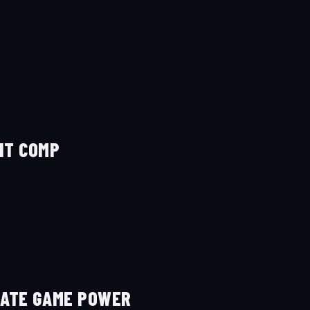
NT COMP
 LATE GAME POWER