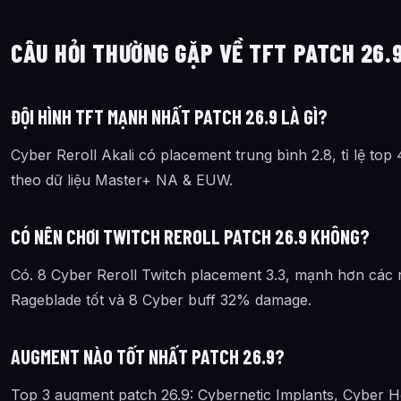
CÂU HỎI THƯỜNG GẶP VỀ TFT PATCH 26.
ĐỘI HÌNH TFT MẠNH NHẤT PATCH 26.9 LÀ GÌ?
Cyber Reroll Akali có placement trung bình 2.8, tỉ lệ top
theo dữ liệu Master+ NA & EUW.
CÓ NÊN CHƠI TWITCH REROLL PATCH 26.9 KHÔNG?
Có. 8 Cyber Reroll Twitch placement 3.3, mạnh hơn các re
Rageblade tốt và 8 Cyber buff 32% damage.
AUGMENT NÀO TỐT NHẤT PATCH 26.9?
Top 3 augment patch 26.9: Cybernetic Implants, Cyber H