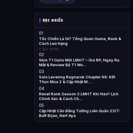
ĐỌC NHIỀU
01
Tốc Chiến Là Gì? Tổng Quan Game, Rank &
Cách Leo Hạng
9 giờ trước
02
Skin T1 Galio Mới LMHT – Giá RP, Ngày Ra
Mắt & Review Bộ T1 Wo…
03
Solo Leveling Ragnarok Chapter 68: Kết
Thúc Mùa 2 & Cập Nhật M…
04
Reset Rank Season 3 LMHT Khi Nào? Lịch
Chính Xác & Cách Ch…
05
Cập Nhật Cân Bằng Tướng Liên Quân 23/7:
Buff Bijan, Nerf Aya