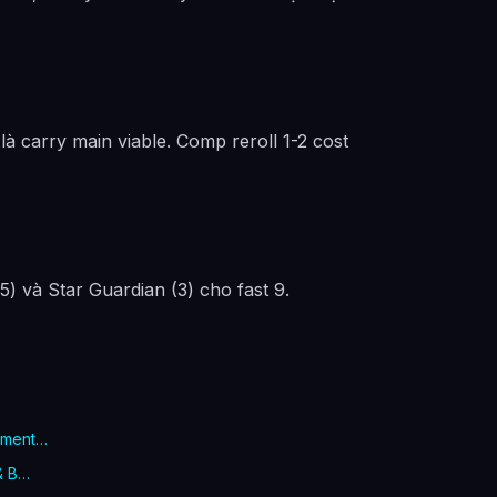
 carry main viable. Comp reroll 1-2 cost
5) và Star Guardian (3) cho fast 9.
gment…
& B…