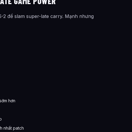
 LATE GAME POWER
5-2 để slam super-late carry. Mạnh nhưng
 sớm hơn
o
h nhất patch