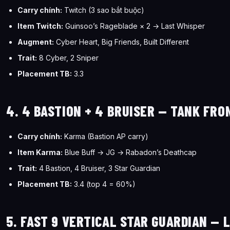
Carry chính:
Twitch (3 sao bắt buộc)
Item Twitch:
Guinsoo’s Rageblade × 2 → Last Whisper
Augment:
Cyber Heart, Big Friends, Built Different
Trait:
8 Cyber, 2 Sniper
Placement TB:
3.3
4. 4 BASTION + 4 BRUISER — TANK FRO
Carry chính:
Karma (Bastion AP carry)
Item Karma:
Blue Buff → JG → Rabadon’s Deathcap
Trait:
4 Bastion, 4 Bruiser, 3 Star Guardian
Placement TB:
3.4 (top 4 = 60%)
5. FAST 9 VERTICAL STAR GUARDIAN —