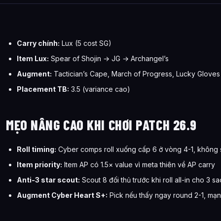
Carry chính:
Lux (5 cost SG)
Item Lux:
Spear of Shojin → JG → Archangel’s
Augment:
Tactician’s Cape, March of Progress, Lucky Gloves
Placement TB:
3.5 (variance cao)
MẸO NÂNG CAO KHI CHƠI PATCH 26.9
Roll timing:
Cyber comps roll xuống cấp 6 ở vòng 4-1, không
Item priority:
Item AP có 1.5× value vì meta thiên về AP carry
Anti-3 star scout:
Scout 8 đối thủ trước khi roll all-in cho 3 sa
Augment Cyber Heart S+:
Pick nếu thấy ngay round 2-1, mạn