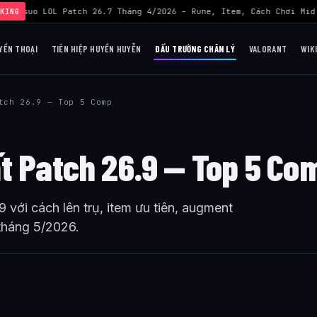
d Yasuo LOL Patch 26.7 Tháng 4/2026 – Rune, Item, Cách Chơi Mid 
KING
YỀN THOẠI
TIÊN HIỆP HUYỀN HUYỄN
ĐẤU TRƯỜNG CHÂN LÝ
VALORANT
WIK
tch 26.9 — Top 5 Comp
t Patch 26.9 — Top 5 Co
với cách lên trụ, item ưu tiên, augment
tháng 5/2026.