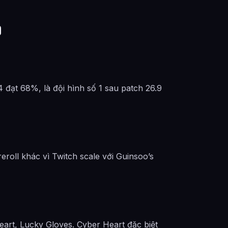
9
 4 đạt 68%, là đội hình số 1 sau patch 26.9
roll khác vì Twitch scale với Guinsoo’s
eart, Lucky Gloves. Cyber Heart đặc biệt