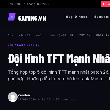
Thứ Sáu, 7 Tháng 8, 2026
›
Buil
BREA
GAMING.VN
LIÊN QUÂN MOBILE
LIÊN MINH HU
Trang chủ
/
Đấu trường chân lý
/
Đội Hình TFT Mạnh Nhất Pa
ĐẤU TRƯỜNG CHÂN LÝ
Đội Hình TFT Mạnh Nhấ
Tổng hợp top 5 đội hình TFT mạnh nhất patch 26.9 
phù hợp. Hướng dẫn từ cao thủ leo rank Master+ 
Zenden
09/05/2026 — 22:00 • 53 phút đọc