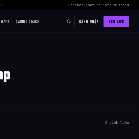
Hiệu Quả Nhất
›
AWC 2026 Liên Quân Mobile – Lịch Thi Đấu, Đội Tuy
Facebook
Youtube
Tiktok
Discord
I GAME
GAMING COACH
ĐĂNG NHẬP
XEM LIVE
mp
0 bình luận