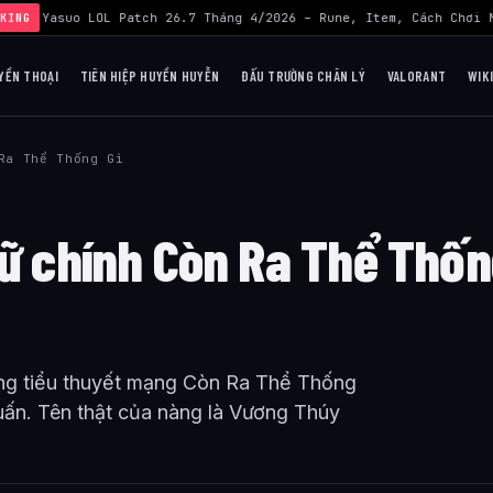
uild Yasuo LOL Patch 26.7 Tháng 4/2026 – Rune, Item, Cách Chơi M
KING
YỀN THOẠI
TIÊN HIỆP HUYỀN HUYỄN
ĐẤU TRƯỜNG CHÂN LÝ
VALORANT
WIK
Ra Thể Thống Gì
nữ chính Còn Ra Thể Thố
ng tiểu thuyết mạng Còn Ra Thể Thống
uấn. Tên thật của nàng là Vương Thúy