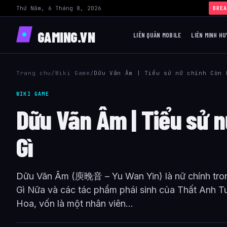
Thứ Năm, 6 Tháng 8, 2026
›
B
BREA
GAMING.VN
LIÊN QUÂN MOBILE
LIÊN MINH HU
Trang chu
/
Wiki Game
/
Dữu Vãn Âm | Tiểu sử nữ chính Còn 
WIKI GAME
Dữu Vãn Âm | Tiểu sử 
Gì
Dữu Vãn Âm (庾晚音 – Yu Wan Yin) là nữ chính tro
Gì Nữa và các tác phẩm phái sinh của Thất Anh T
Hoa, vốn là một nhân viên...