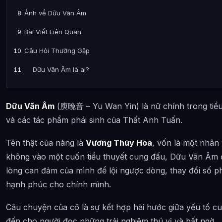
Ảnh về Dữu Vãn Âm
Bài Viết Liên Quan
Câu Hỏi Thường Gặp
Dữu Vãn Âm là ai?
Tính cách của Dữu Vãn Âm như thế nào?
Dữu Vãn Âm
(庾晚音 – Yu Wan Yin) là nữ chính trong tiể
Sức mạnh và khả năng của Dữu Vãn Âm ra sao?
và các tác phẩm phái sinh của Thất Anh Tuấn.
Thông tin về Dữu Vãn Âm được tổng hợp từ đâu?
Tên thật của nàng là
Vương Thúy Hoa
, vốn là một nhân
không vào một cuốn tiểu thuyết cung đấu, Dữu Vãn Âm đ
lòng can đảm của mình để lội ngược dòng, thay đổi số p
hạnh phúc cho chính mình.
Câu chuyện của cô là sự kết hợp hài hước giữa yếu tố c
đến cho người đọc những trải nghiệm thú vị và bất ngờ.