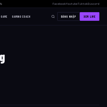
id Hiệu Quả Nhất
›
AWC 2026 Liên Quân Mobile – Lịch Thi Đấu, Đội 
Facebook
Youtube
Tiktok
Discord
I GAME
GAMING COACH
ĐĂNG NHẬP
XEM LIVE
ng