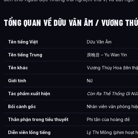
TỔNG QUAN VỀ DỮU VÃN ÂM / VƯƠNG TH
Tên tiếng Việt
Dữu Vãn Âm
Tên tiếng Trung
庾晚音 – Yu Wan Yin
Tên khác
Vương Thúy Hoa (tên th
Giới tính
Nữ
Tác phẩm xuất hiện
Còn Ra Thể Thống Gì Nữ
Bối cảnh gốc
Nhân viên văn phòng hiệ
Thân phận trong tiểu thuyết
Phi tần của hoàng đế
Diễn viên lồng tiếng
Lý Thi Mông (phim hoạt h