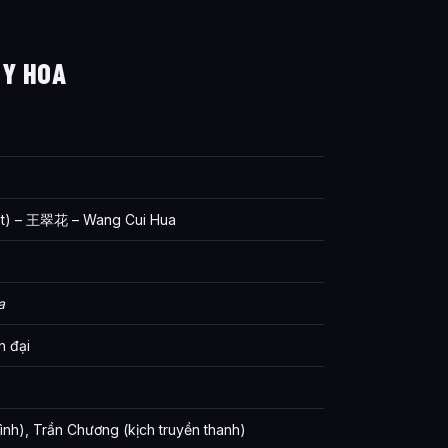
ÚY HOA
ật) – 王翠花 – Wang Cui Hua
a
n đại
ình), Trần Chương (kịch truyền thanh)