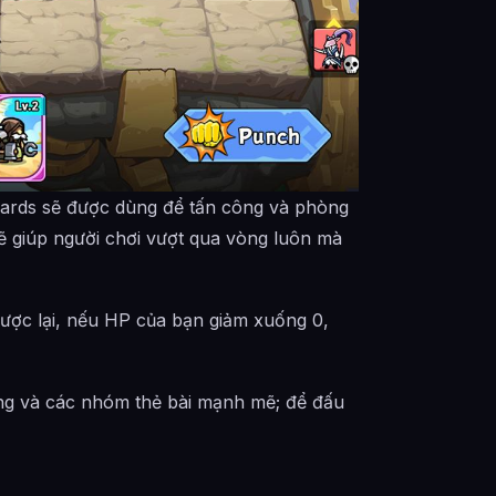
 cards sẽ được dùng để tấn công và phòng
sẽ giúp người chơi vượt qua vòng luôn mà
gược lại, nếu HP của bạn giảm xuống 0,
rường và các nhóm thẻ bài mạnh mẽ; để đấu