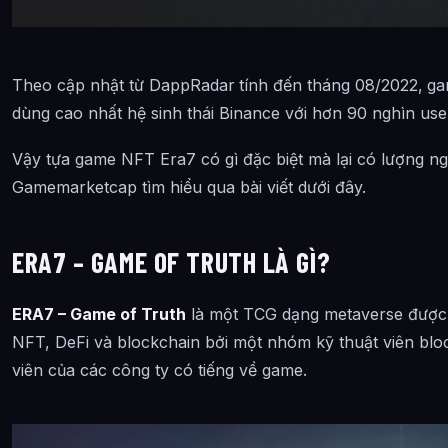
Theo cập nhật từ DappRadar
tính đến tháng 08/2022,
ga
dùng cao nhất hệ sinh thái Binance với hơn 90 nghìn use
Vậy tựa game NFT Era7 có gì đặc biệt mà lại có lượng n
Gamemarketcap tìm hiểu qua bài viết dưới đây.
ERA7 – GAME OF TRUTH LÀ GÌ?
ERA7 – Game of Truth
là một TCG dạng metaverse được 
NFT, DeFi và blockchain bởi một nhóm kỹ thuật viên blo
viên của các công ty có tiếng về game.