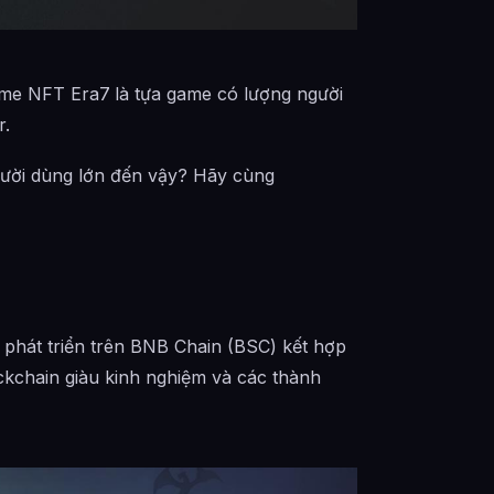
me NFT Era7
là tựa game có lượng người
r.
gười dùng lớn đến vậy? Hãy cùng
phát triển trên BNB Chain (BSC) kết hợp
ckchain giàu kinh nghiệm và các thành