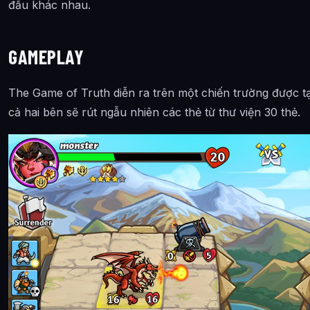
đấu khác nhau.
GAMEPLAY
The Game of Truth diễn ra trên một chiến trường được t
cả hai bên sẽ rút ngẫu nhiên các thẻ từ thư viện 30 thẻ.