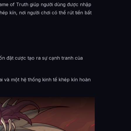
Game of Truth giúp người dùng được nhập
ép kín, nơi người chơi có thể rút tiền bất
uốn đặt cược tạo ra sự cạnh tranh của
vai và một hệ thống kinh tế khép kín hoàn