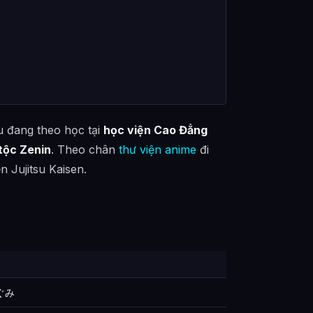
in là ai?
u đang theo học tại
học viện Cao Đẳng
Của Gia tộc Zenin như thế nào?
 tộc Zenin
. Theo chân
thư viện anime
đi
mi Hậu Duệ Của Gia tộc Zenin ra sao?
n Jujitsu Kaisen.
a Gia tộc Zenin được tổng hợp từ đâu?
ぐみ