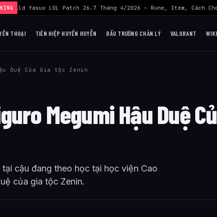
›
Build Yasuo LOL Patch 26.7 Tháng 4/2026 – Rune, Item, Cách Chơ
KING
YỀN THOẠI
TIÊN HIỆP HUYỀN HUYỄN
ĐẤU TRƯỜNG CHÂN LÝ
VALORANT
WIK
ậu Duệ Của Gia tộc Zenin
iguro Megumi Hậu Duệ C
 tại cậu đang theo học tại học viện Cao
uệ của gia tộc Zenin.