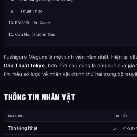
Thuật Thức
Bài Viết Liên Quan
Câu Hỏi Thường Gặp
Review Nhân Vật Fushiguro Megumi Hậu Duệ Của Gia tộc Zen
Fushiguro Megumi là một sinh viên năm nhất. Hiện tại cậ
Tính cách của Review Nhân Vật Fushiguro Megumi Hậu Duệ 
Chú Thuật tokyo
, hơn nữa cậu cũng là hậu duệ của
gia
Sức mạnh và khả năng của Review Nhân Vật Fushiguro Megu
tìm hiểu sơ lược về nhân vật chính thứ hai trong bộ truyệ
Thông tin về Review Nhân Vật Fushiguro Megumi Hậu Duệ Củ
THÔNG TIN NHÂN VẬT
HẠNG MỤC
CHI TIẾT
Tên tiếng Nhật
ふしぐろめ