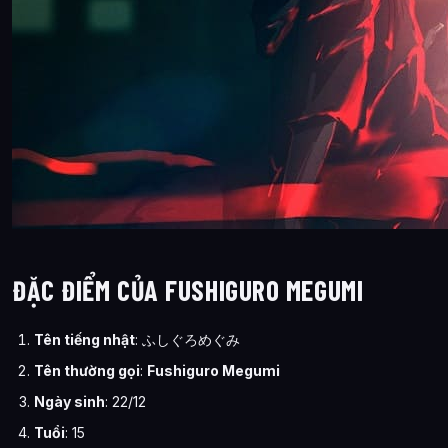
ĐẶC ĐIỂM CỦA FUSHIGURO MEGUMI
Tên tiếng nhật
:
ふしぐろめぐみ
Tên thường gọi
:
Fushiguro Megumi
Ngày sinh
: 22/12
Tuổi
: 15