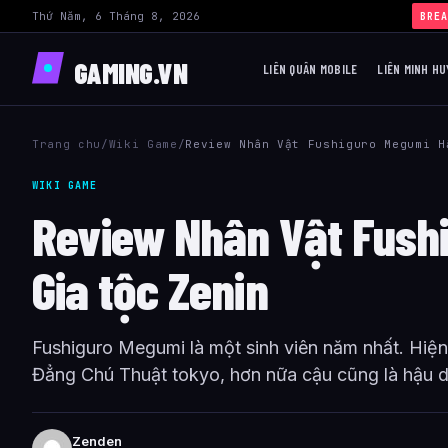
Thứ Năm, 6 Tháng 8, 2026
BREA
GAMING.VN
LIÊN QUÂN MOBILE
LIÊN MINH HU
Trang chu
/
Wiki Game
/
Review Nhân Vật Fushiguro Megumi H
WIKI GAME
Review Nhân Vật Fush
Gia tộc Zenin
Fushiguro Megumi là một sinh viên năm nhất. Hiện
Đẳng Chú Thuật tokyo, hơn nữa cậu cũng là hậu d
Zenden