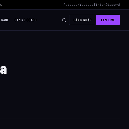
i Mid Hiệu Quả Nhất
›
AWC 2026 Liên Quân Mobile – Lịch Thi Đấu, Đ
Facebook
Youtube
Tiktok
Discord
I GAME
GAMING COACH
ĐĂNG NHẬP
XEM LIVE
ủa