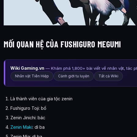
MỐI QUAN HỆ CỦA FUSHIGURO MEGUMI
Wiki Gaming.vn
— Khám phá 1,800+ bài viết về nhân vật, tác 
Nhân vật Tiên Hiệp
Cảnh giới tu luyện
Tất cả Wiki
Là thành viên của gia tộc zenin
Fushiguro Toji: bố
Zenin Jinichi: bác
Zenin Maki
: dì ba
Zenin Mia: dì ba