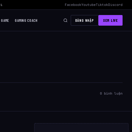
 Mid Hiệu Quả Nhất
›
AWC 2026 Liên Quân Mobile – Lịch Thi Đấu, Độ
Facebook
Youtube
Tiktok
Discord
I GAME
GAMING COACH
ĐĂNG NHẬP
XEM LIVE
0 bình luận