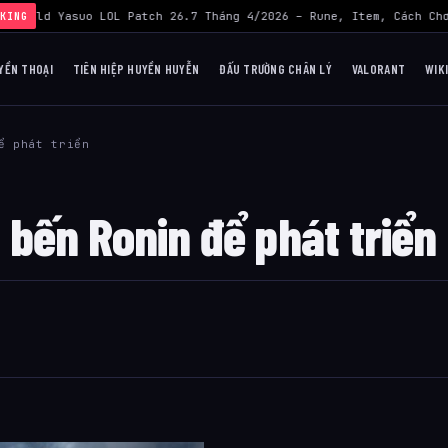
›
Build Yasuo LOL Patch 26.7 Tháng 4/2026 – Rune, Item, Cách Chơi
KING
YỀN THOẠI
TIÊN HIỆP HUYỀN HUYỄN
ĐẤU TRƯỜNG CHÂN LÝ
VALORANT
WIK
ể phát triển
bến Ronin để phát triển