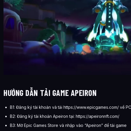
HƯỚNG DẪN TẢI GAME APEIRON
B1: Đăng ký tài khoản và tải https://www.epicgames.com/ về P
B2: Đăng ký tài khoản Apeiron tại: https://apeironnft.com/
B3: Mở Epic Games Store và nhập vào “Apeiron” để tải game