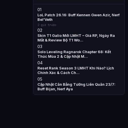
01
LoL Patch 26.16: Buff Kennen Gwen Azir, Nerf
Bel’Veth
2 giờ trước
02
Skin T1 Galio Mới LMHT – Giá RP, Ngày Ra
Mắt & Review Bộ T1 Wo…
03
Solo Leveling Ragnarok Chapter 68: Kết
Thúc Mùa 2 & Cập Nhật M…
04
Reset Rank Season 3 LMHT Khi Nào? Lịch
Chính Xác & Cách Ch…
05
Cập Nhật Cân Bằng Tướng Liên Quân 23/7:
Buff Bijan, Nerf Aya