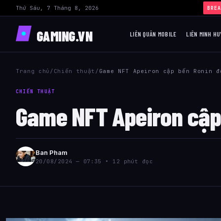
Thứ Sáu, 7 Tháng 8, 2026
BREA
GAMING.VN
LIÊN QUÂN MOBILE
LIÊN MINH HU
Trang chủ
/
Chiến thuật
/
Game NFT Apeiron cập bến Ronin đ
CHIẾN THUẬT
Game NFT Apeiron cập 
Ban Pham
20/08/2024 — 07:35 • 12 phút đọc