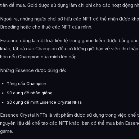
tiền để mua. Gold được sử dụng làm chi phí cho các hoạt động n
Ngoài ra, những người chơi sở hữu các NFT có thể nhận được khoả
Breeding hoặc cho thuê các NFT của mình.
Essence cũng là một loại tiền tệ trong game kiếm được bằng các
khác, tất cả các Champion đều có lượng giới hạn về việc thu thập
hơn nếu Champion của mình lên cấp.
Những Essence được dùng để:
Tăng cấp Champion
Sử dụng để nhân giống
Sử dụng để mint Essence Crystal NFTs
Essence Crystal NFTs là vật phẩm được sử dụng trong việc chế t
nguyên liệu để chế tạo các NFT khác, bạn có thể mua bán Essen
game.