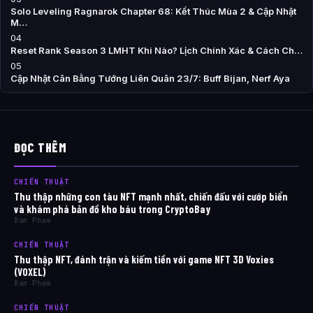
Solo Leveling Ragnarok Chapter 68: Kết Thúc Mùa 2 & Cập Nhật
M…
04
Reset Rank Season 3 LMHT Khi Nào? Lịch Chính Xác & Cách Ch…
05
Cập Nhật Cân Bằng Tướng Liên Quân 23/7: Buff Bijan, Nerf Aya
ĐỌC THÊM
CHIẾN THUẬT
Thu thập những con tàu NFT mạnh nhất, chiến đấu với cướp biển
và khám phá bản đồ kho báu trong CryptoBay
Ban Pham
CHIẾN THUẬT
Thu thập NFT, đánh trận và kiếm tiền với game NFT 3D Voxies
(VOXEL)
Ban Pham
CHIẾN THUẬT