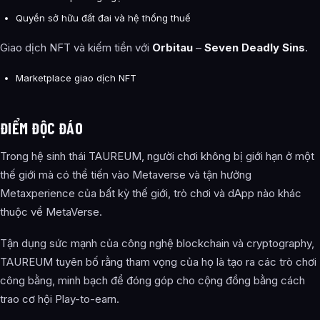
Quyền sở hữu đất đai và hệ thống thuế
Giao dịch NFT và kiếm tiền với
Orbitau
–
Seven Deadly Sins
.
Marketplace giao dịch NFT
ĐIỂM ĐỘC ĐÁO
Trong hệ sinh thái TAUREUM, người chơi không bị giới hạn ở một
thế giới mà có thể tiến vào Metaverse và tận hưởng
Metaxperience của bất kỳ thế giới, trò chơi và dApp nào khác
thuộc về MetaVerse.
Tận dụng sức mạnh của công nghệ blockchain và cryptography,
TAUREUM tuyên bố rằng tham vọng của họ là tạo ra các trò chơi
công bằng, minh bạch để đóng góp cho cộng đồng bằng cách
trao cơ hội Play-to-earn.