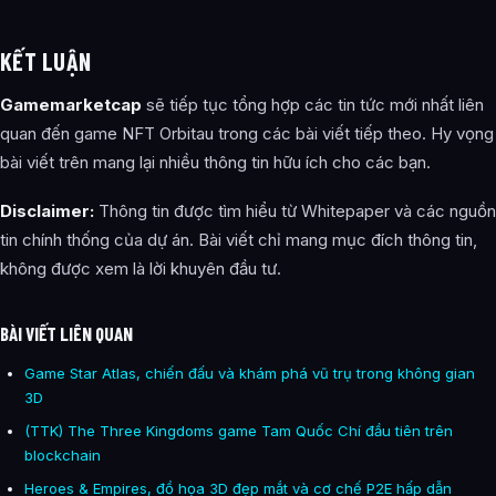
KẾT LUẬN
Gamemarketcap
sẽ tiếp tục tổng hợp các tin tức mới nhất liên
quan đến game NFT Orbitau trong các bài viết tiếp theo. Hy vọng
bài viết trên mang lại nhiều thông tin hữu ích cho các bạn.
Disclaimer:
Thông tin được tìm hiểu từ Whitepaper và các nguồn
tin chính thống của dự án. Bài viết chỉ mang mục đích thông tin,
không được xem là lời khuyên đầu tư.
BÀI VIẾT LIÊN QUAN
Game Star Atlas, chiến đấu và khám phá vũ trụ trong không gian
3D
(TTK) The Three Kingdoms game Tam Quốc Chí đầu tiên trên
blockchain
Heroes & Empires, đồ họa 3D đẹp mắt và cơ chế P2E hấp dẫn