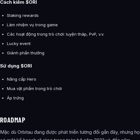
Cách kiếm $ORI
Staking rewards
Làm nhiệm vụ trong game
Các hoạt động trong trò chơi: luyện tháp, PvP, v.v.
Lucky event
Giành phần thưởng
Sử dụng $ORI
Nâng cấp Hero
Mua vật phẩm trong trò chơi
Áp trứng
ROADMAP
Mặc dù Orbitau đang được phát triển tương đối gần đây, nhưng họ