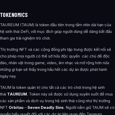
TOKENOMICS
TAUREUM (TAUM) là token đầu tiên trong tầm nhìn dài hạn của
hệ sinh thái DeFi, với mục đích giúp người dùng dễ dàng bắt đầu
tham gia trải nghiệm trò chơi.
Thị trường NFT và các cộng đồng phi tập trung được kết nối sẽ
cho phép mọi người có thể sở hữu độc quyền các chủ đề độc
đáo, nhân vật trong game, video, âm nhạc và mở rộng hơn nữa
những gì bạn sẽ thấy trong hầu hết các dự án được phát hành
ngày nay.
TAUM là token quản trị cho tất cả các trò chơi trong hệ sinh
thái
TAUREUM
. Token này sẽ được sử dụng xuyên suốt để mua
các sản phẩm và dịch vụ trong hệ sinh thái cũng như thị trường
NFT
Orbitau
–
Seven Deadly Sins
. Người nắm giữ TAUM sẽ có
quyền biểu quyết đối với các dự án liên quan đến Taureum.