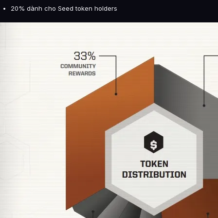
20% dành cho Seed token holders