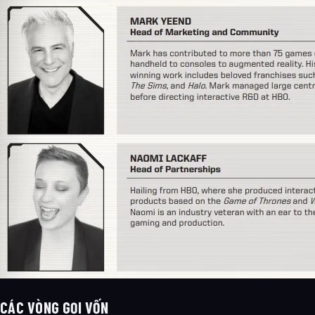
CÁC VÒNG GỌI VỐN