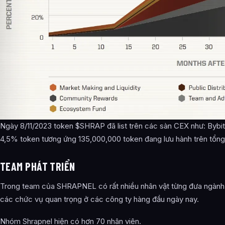
Ngày 8/11/2023 token $SHRAP đã list trên các sàn CEX như: Bybit, B
4,5% token tương ứng 135,000,000 token đang lưu hành trên tổn
TEAM PHÁT TRIỂN
Trong team của SHRAPNEL có rất nhiều nhân vật từng đưa ngành 
các chức vụ quan trọng ở các công ty hàng đầu ngày nay.
Nhóm Shrapnel hiện có hơn 70 nhân viên.