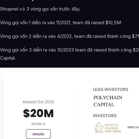
Shrapnel có 3 vòng gọi vốn trước đây.
Vòng gọi vốn 1 diễn ra vào 11/2021, team đã raised $10,5M
Vòng gọi vốn 2 diễn ra vào 4/2022, team đã raised thành công $7
Vòng gọi vốn 3 diễn ra vào 10/2023 team đã raised thành công $2
Capital.