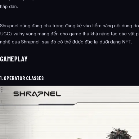
hấp dẫn.
Shrapnel cũng đang chú trọng đáng kể vào tiềm năng nội dung do
UGC) và hy vọng mang đến cho game thủ khả năng tạo các vật ph
nghệ của Shrapnel, sau đó có thể được đúc lại dưới dạng NFT.
GAMEPLAY
1. OPERATOR CLASSES