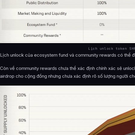
Lịch unlock token SH
Lịch unlock của ecosystem fund và community rewards có thể đượ
Còn về community rewards chưa thể xác định chính xác sẽ unlock
airdrop cho cộng đồng nhưng chưa xác định rõ số lượng người chơ