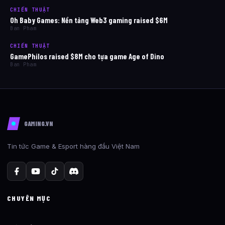
CHIẾN THUẬT
Oh Baby Games: Nền tảng Web3 gaming raised $6M
Ban Pham
CHIẾN THUẬT
GamePhilos raised $8M cho tựa game Age of Dino
Ban Pham
GAMING.VN
Tin tức Game & Esport hàng đầu Việt Nam
CHUYÊN MỤC