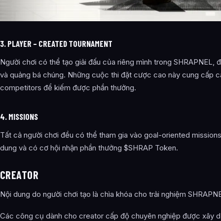
3. PLAYER – CREATED TOURNAMENT
Người chơi có thể tạo giải đấu của riêng mình trong SHRAPNEL, đ
và quảng bá chúng. Những cuộc thi đặt cược cao này cung cấp cả
competitors để kiếm được phần thưởng.
4. MISSIONS
Tất cả người chơi đều có thể tham gia vào goal-oriented missions l
dung và có cơ hội nhận phần thưởng $SHRAP Token.
CREATOR
Nội dung do người chơi tạo là chìa khóa cho trải nghiệm SHRAPN
Các công cụ dành cho creator cấp độ chuyên nghiệp được xây 