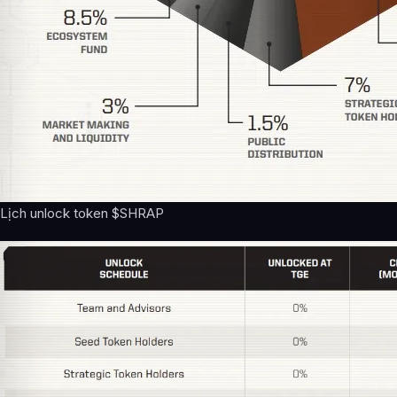
Lịch unlock token $SHRAP