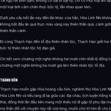
Tái ngộ rất bình đạm, không có đại bi đại hỷ, chỉ có một loại ấm á
một loại tình cảm chân thực bộc lộ, lẫn nhau quan tâm.
Dưới yêu cầu hết lần này đến lần khác của hắn, Hỏa Linh Nhi khôn
không bắt đầu ăn quả thực màu vàng này thiên thần quả, cảnh giới
thiên thần cảnh.
Đi cùng Thạch Hạo đến tổ địa thiên nhân tộc, Thạch Hạo giết hai t
bức tử thiên nhân tộc hộ đạo giả.
Chi tiết xem chương một nghìn không hai mươi chín nhất lộ đồng 
chương một nghìn không ba mươi giá lâm thiên nhân tộc tổ địa.
THÀNH HÔN
Thạch Hạo muốn gặp Hỏa hoàng cầu hôn, nghênh thú Hỏa Linh Nh
Hỏa Linh Nhi và tiểu lang đi lại giữa các đại châu, lịch luyện hồng 
thái, đồng thời lần đầu tiên mang một thiếu nữ đi gặp tổ phụ đại ma
ma thần đối với chuyện này rất vừa lòng, muốn chủ trì hôn lễ cho 