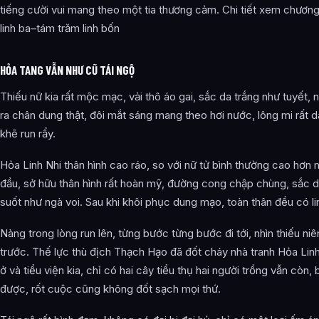
tiếng cười vui mang theo một tia thương cảm. Chi tiết xem chươn
linh ba–tám trăm linh bốn
HỎA TANG VẪN NHƯ CŨ TÁI NGỘ
Thiếu nữ kia rất mộc mạc, vải thô áo gai, sắc da trắng như tuyết, 
ra chân dung thật, đôi mắt sáng mang theo hơi nước, lông mi rất d
khẽ run rẩy.
Hỏa Linh Nhi thân hình cao ráo, so với nữ tử bình thường cao hơn 
đầu, sở hữu thân hình rất hoàn mỹ, đường cong chập chùng, sắc d
suốt như ngà voi. Sau khi khôi phục dung mạo, toàn thân đều có lin
Nàng trong lòng run lên, từng bước từng bước đi tới, nhìn thiếu niê
trước. Thế lực thù địch Thạch Hạo đã đốt cháy nhà tranh Hỏa Linh
ở và tiểu viện kia, chỉ có hai cây tiểu thụ hai người trồng vẫn còn,
được, rốt cuộc cũng không đốt sạch mọi thứ.