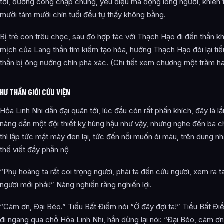
tới, đường cong chập chùng, yểu điệu mà động lòng người, khiến 
mười tám mười chín tuổi đều tự thấy không bằng.
Bị trẻ con trêu chọc, sau đó hợp tác với Thạch Hạo đi đến thần kh
mịch của Lang thần tìm kiếm tạo hóa, hướng Thạch Hạo đòi lại ti
thần bị ông nướng chín phá xác. (Chi tiết xem chương một trăm ha
HƯ THẦN GIỚI CỨU VIỆN
Hỏa Linh Nhi dẫn đại quân tới, lúc đầu còn rất phấn khích, đây là lầ
nàng dẫn một đội thiết kỵ hùng hậu như vậy, nhưng nghe đến ba 
thì lập tức mặt mày đen lại, tức đến nỗi muốn ói máu, trên dung nh
thế viết đầy phẫn nộ
“Phụ hoàng ta rất coi trọng ngươi, phái ta đến cứu ngươi, xem ra t
ngươi mới phải!” Nàng nghiến răng nghiến lợi.
“Cám ơn, Đại Béo.” Tiểu Bất Điểm nói “Ở đây đợi ta!” Tiểu Bất Điể
đi ngang qua chỗ Hỏa Linh Nhi, hắn dừng lại nói: “Đại Béo, cám ơn