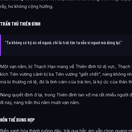
rẩy, hư không cộng hưởng.
TRẤN THỦ THIÊN ĐÌNH
“Ta không có ký ức về ngươi, chỉ là trái tim ta vẫn vì ngươi mà dừng lại.”
Một vạn năm, bị Thạch Hạo mang về Thiên đình từ dị vực, Thạch
kích Tiên vương cảnh bị ba Tiên vương “giết chết”, nàng không n
mà bi thương rơi lệ, đó là tình cảm của trái tim, là ký ức của thân t
Nàng quyết định ở lại, trong Thiên đình tan vỡ mà rất nhiều người đ
đi này, nàng trấn thủ năm mươi vạn năm.
HỒN THỂ DUNG HỢP
Biển xanh hóa thành ruộng dâu, trải qua hắc ám vẫn chọn quang mi