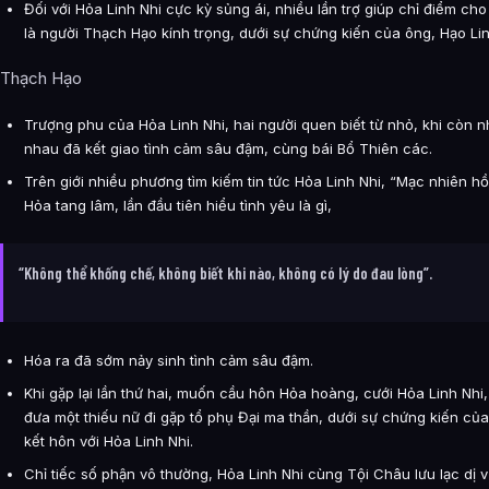
Đối với Hỏa Linh Nhi cực kỳ sủng ái, nhiều lần trợ giúp chỉ điểm ch
là người Thạch Hạo kính trọng, dưới sự chứng kiến của ông, Hạo Lin
Thạch Hạo
Trượng phu của Hỏa Linh Nhi, hai người quen biết từ nhỏ, khi còn 
nhau đã kết giao tình cảm sâu đậm, cùng bái Bổ Thiên các.
Trên giới nhiều phương tìm kiếm tin tức Hỏa Linh Nhi, “Mạc nhiên hồi
Hỏa tang lâm, lần đầu tiên hiểu tình yêu là gì,
“Không thể khống chế, không biết khi nào, không có lý do đau lòng”.
Hóa ra đã sớm nảy sinh tình cảm sâu đậm.
Khi gặp lại lần thứ hai, muốn cầu hôn Hỏa hoàng, cưới Hỏa Linh Nhi, 
đưa một thiếu nữ đi gặp tổ phụ Đại ma thần, dưới sự chứng kiến c
kết hôn với Hỏa Linh Nhi.
Chỉ tiếc số phận vô thường, Hỏa Linh Nhi cùng Tội Châu lưu lạc dị v