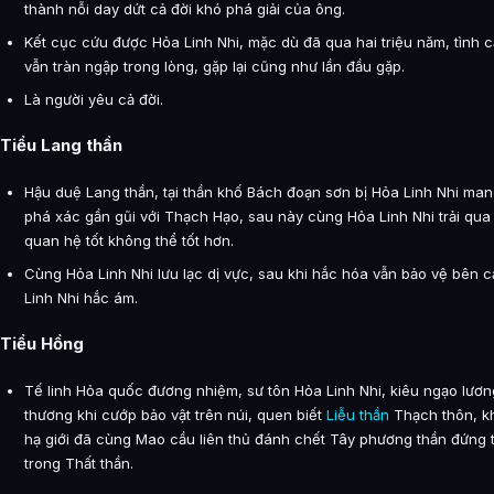
thành nỗi day dứt cả đời khó phá giải của ông.
Kết cục cứu được Hỏa Linh Nhi, mặc dù đã qua hai triệu năm, tình 
vẫn tràn ngập trong lòng, gặp lại cũng như lần đầu gặp.
Là người yêu cả đời.
Tiểu Lang thần
Hậu duệ Lang thần, tại thần khố Bách đoạn sơn bị Hỏa Linh Nhi mang
phá xác gần gũi với Thạch Hạo, sau này cùng Hỏa Linh Nhi trải qua 
quan hệ tốt không thể tốt hơn.
Cùng Hỏa Linh Nhi lưu lạc dị vực, sau khi hắc hóa vẫn bảo vệ bên 
Linh Nhi hắc ám.
Tiểu Hồng
Tế linh Hỏa quốc đương nhiệm, sư tôn Hỏa Linh Nhi, kiêu ngạo lương
thương khi cướp bảo vật trên núi, quen biết
Liễu thần
Thạch thôn, kh
hạ giới đã cùng Mao cầu liên thủ đánh chết Tây phương thần đứng 
trong Thất thần.