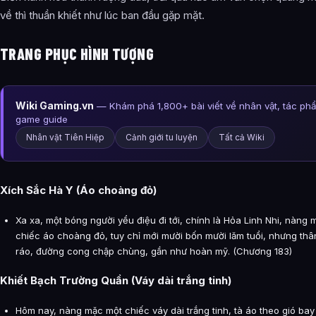
về thì thuần khiết như lúc ban đầu gặp mặt.
TRANG PHỤC HÌNH TƯỢNG
Wiki Gaming.vn
— Khám phá 1,800+ bài viết về nhân vật, tác ph
game guide
Nhân vật Tiên Hiệp
Cảnh giới tu luyện
Tất cả Wiki
Xích Sắc Hà Y (Áo choàng đỏ)
Xa xa, một bóng người yểu điệu đi tới, chính là Hỏa Linh Nhi, nàng
chiếc áo choàng đỏ, tuy chỉ mới mười bốn mười lăm tuổi, nhưng thâ
ráo, đường cong chập chùng, gần như hoàn mỹ. (Chương 183)
Khiết Bạch Trường Quần (Váy dài trắng tinh)
Hôm nay, nàng mặc một chiếc váy dài trắng tinh, tà áo theo gió bay