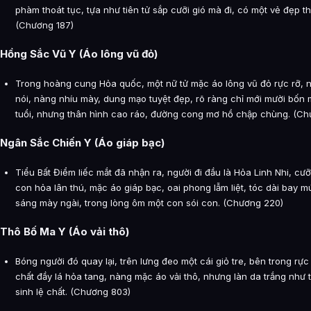
phàm thoát tục, tựa như tiên tử sắp cưỡi gió mà đi, có một vẻ đẹp th
(Chương 187)
Hồng Sắc Vũ Y (Áo lông vũ đỏ)
Trong hoàng cung Hỏa quốc, một nữ tử mặc áo lông vũ đỏ rực rỡ, 
nói, nàng nhíu mày, dung mạo tuyệt đẹp, rõ ràng chỉ mới mười bốn 
tuổi, nhưng thân hình cao ráo, đường cong mơ hồ chập chùng. (C
Ngân Sắc Chiến Y (Áo giáp bạc)
Tiểu Bất Điểm liếc mắt đã nhận ra, người đi đầu là Hỏa Linh Nhi, cưỡ
con hỏa lân thú, mặc áo giáp bạc, oai phong lẫm liệt, tóc dài bay m
sáng mày ngài, trong lòng ôm một con sói con. (Chương 220)
Thô Bố Ma Y (Áo vải thô)
Bóng người đó quay lại, trên lưng đeo một cái giỏ tre, bên trong rực
chất đầy lá hỏa tang, nàng mặc áo vải thô, nhưng làn da trắng như tu
sinh lệ chất. (Chương 803)