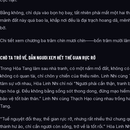
Bằng không, chỉ dựa vào bọn họ bay, tất nhiên phải mất một hai th
mảnh đất này quá bao la, khắp nơi đều là đại trạch hoang dã, mê
bờ.
Chi tiết xem chương ba trăm chín mươi chín——bốn trăm mười lă
CHỜ TA TRỞ VỀ, DẪN NGƯƠI XEM HẾT THẾ GIAN RỰC RỠ
Trong Hỏa Tang lâm sau nhà tranh, có một nấm mồ đất, không có
không có quan tài, chỉ chôn y chiến của thiếu niên. Linh Nhi cùn
tâm sự với nhau, Hỏa Linh Nhi chỉ nói “Ngươi phải cẩn thận, tranh b
tạo hóa gì. Đều không bằng sống sót thong dong, đừng mạo hiểm k
bảo vệ tốt bản thân.” Linh Nhi cùng Thạch Hạo cùng nhau trồng h
Tang.
“Tuế nguyệt đổi thay, thế gian rực rỡ, nhưng rất nhiều thứ chung q
thành hư ảo, chỉ cần ngươi còn sống, trở về là tốt rồi.” Hỏa Linh Nh