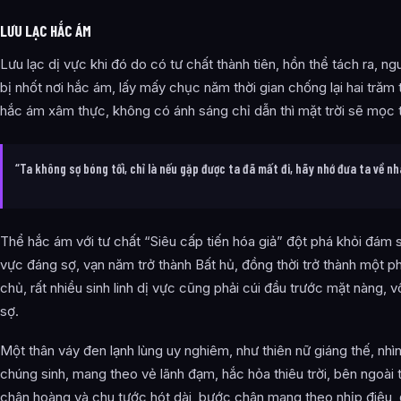
LƯU LẠC HẮC ÁM
Lưu lạc dị vực khi đó do có tư chất thành tiên, hồn thể tách ra, n
bị nhốt nơi hắc ám, lấy mấy chục năm thời gian chống lại hai trăm 
hắc ám xâm thực, không có ánh sáng chỉ dẫn thì mặt trời sẽ mọc 
“Ta không sợ bóng tối, chỉ là nếu gặp được ta đã mất đi, hãy nhớ đưa ta về nh
Thể hắc ám với tư chất “Siêu cấp tiến hóa giả” đột phá khỏi đám si
vực đáng sợ, vạn năm trở thành Bất hủ, đồng thời trở thành một 
chủ, rất nhiều sinh linh dị vực cũng phải cúi đầu trước mặt nàng, 
sợ.
Một thân váy đen lạnh lùng uy nghiêm, như thiên nữ giáng thế, nhì
chúng sinh, mang theo vẻ lãnh đạm, hắc hỏa thiêu trời, bên ngoài 
chân hoàng và chu tước hót dài, bước chân mang theo nhịp điệu, 