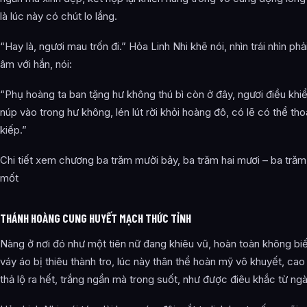
là lúc này có chút lo lắng.
“Hay là, ngươi mau trốn đi.” Hỏa Linh Nhi khẽ nói, nhìn trái nhìn phả
âm với hắn, nói:
“Phụ hoàng ta ban tặng hư không thú bì còn ở đây, ngươi điều khiể
núp vào trong hư không, lén lút rời khỏi hoàng đô, có lẽ có thể th
kiếp.”
Chi tiết xem chương ba trăm mười bảy, ba trăm hai mươi – ba trăm
mốt
THÁNH HOÀNG CUNG HUYẾT MẠCH THỨC TỈNH
Nàng ở nơi đó như một tiên nữ đang khiêu vũ, hoàn toàn không biế
váy áo bị thiêu thành tro, lúc này thân thể hoàn mỹ vô khuyết, cao
thả lộ ra hết, trắng ngần mà trong suốt, như được điêu khắc từ ngà