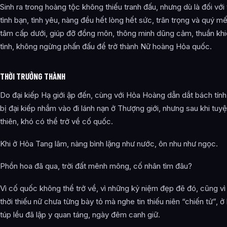
Sinh ra trong hoàng tộc không thiếu tranh đấu, nhưng dù là đối với 
tình bạn, tình yêu, nàng đều hết lòng hết sức, trân trọng và quý m
tâm cấp dưới, giúp đỡ đồng môn, thông minh dũng cảm, thuần khiế
tình, không ngừng phấn đấu để trở thành Nữ hoàng Hỏa quốc.
THỜI TRƯỞNG THÀNH
Do đại kiếp Hạ giới ập đến, cùng với Hỏa Hoàng dẫn dắt bách tín
bị đại kiếp nhắm vào đi lánh nạn ở Thượng giới, nhưng sau khi tuyệ
thiên, khó có thể trở về cố quốc.
Khi ở Hỏa Tang lâm, nàng bình lặng như nước, ôn nhu như ngọc.
Phồn hoa đã qua, trời đất mênh mông, cố nhân tìm đâu?
Vì cố quốc không thể trở về, vì những kỷ niệm đẹp đẽ đó, cũng vì
thời thiếu nữ chưa từng bày tỏ mà nghe tin thiếu niên “chiến tử”, 
túp lều đã lập y quan táng, ngày đêm canh giữ.