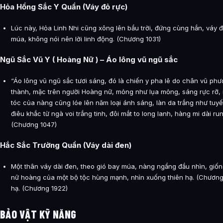
Hỏa Hồng Sắc Y Quần (Váy đỏ rực)
Lúc này, Hỏa Linh Nhi cũng xông lên bầu trời, đứng cùng hắn, váy 
múa, không nói nên lời linh động. (Chương 1031)
Ngũ Sắc Vũ Y ( Hoàng Nữ ) – Áo lông vũ ngũ sắc
“Áo lông vũ ngũ sắc tươi sáng, đó là chiến y pha lê do chân vũ ph
thành, mặc trên người Hoàng nữ, mỏng như lụa mỏng, sáng rực rỡ, 
tóc của nàng cũng lóe lên năm loại ánh sáng, làn da trắng như tuy
điêu khắc từ ngà voi trắng tinh, đôi mắt to long lanh, hàng mi dài run
(Chương 1047)
Hắc Sắc Trường Quần (Váy dài đen)
Một thân váy dài đen, theo gió bay múa, nàng ngẩng đầu nhìn, giố
nữ hoàng của một bộ tộc hùng mạnh, nhìn xuống thiên hạ. (Chương 
hạ. (Chương 1922)
BẢO VẬT KỸ NĂNG