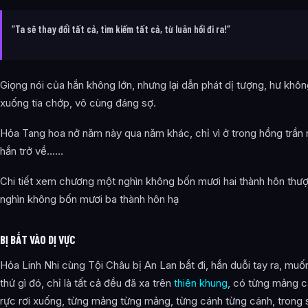
“Ta sẽ thay đổi tất cả, tìm kiếm tất cả, từ luân hồi đi ra!”
Giọng nói của hắn không lớn, nhưng lại dẫn phát dị tượng, hư kh
xuống tia chớp, vô cùng đáng sợ.
Hỏa Tang hoa nở năm này qua năm khác, chỉ vì ở trong hồng trần
hắn trở về……
Chi tiết xem chương một nghìn không bốn mươi hai thành hôn th
nghìn không bốn mươi ba thành hôn hạ
BỊ BẮT VÀO DỊ VỰC
Hỏa Linh Nhi cùng Tội Châu bị An Lan bắt đi, hắn duỗi tay ra, muố
thứ gì đó, chỉ là tất cả đều đã xa trên
thiên khung
, có từng mảng 
rực rơi xuống, từng mảng từng mảng, từng cánh từng cánh, trong 