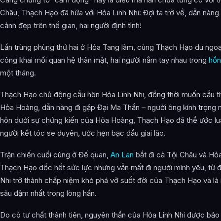
Nhân vật địa vị
Châu, Thạch Hạo đã hứa với Hỏa Linh Nhi: Đợi ta trở về, dẫn nàng
Tình cảm trải qua
cảnh đẹp trên thế gian, hai người định tình!
Các tập xuất hiện
Lần trùng phùng thứ hai ở Hỏa Tang lâm, cùng Thạch Hạo du ngoạn
công khai mối quan hệ thân mật, hai người nắm tay nhau trong
hồ
Ảnh đẹp về Hỏa Linh Nhi
một tháng.
Bài Viết Liên Quan
Thạch Hạo chủ động cầu hôn Hỏa Linh Nhi, đồng thời muốn cầu t
Câu Hỏi Thường Gặp
Hỏa Hoàng, dẫn nàng đi gặp Đại Ma Thần – người ông kính trọng n
Hỏa Linh Nhi là ai?
hôn dưới sự chứng kiến của Hỏa Hoàng, Thạch Hạo đã thề ước luâ
người kết tóc se duyên, ước hẹn bạc đầu giai lão.
Cảnh giới tu luyện của Hỏa Linh Nhi như thế nào?
Trận chiến cuối cùng ở Đế quan,
An Lan
bắt đi cả Tội Châu và Hỏa
Hỏa Linh Nhi xuất hiện trong tác phẩm nào?
Thạch Hạo dốc hết sức lực nhưng vẫn mất đi người mình yêu, từ 
Các mối quan hệ quan trọng của Hỏa Linh Nhi là gì?
Nhi trở thành chấp niệm khó phá vỡ suốt đời của Thạch Hạo và là 
Thông tin về Hỏa Linh Nhi được tổng hợp từ đâu?
sâu đậm nhất trong lòng hắn.
Do có tư chất thành tiên, nguyên thần của Hỏa Linh Nhi được bảo 