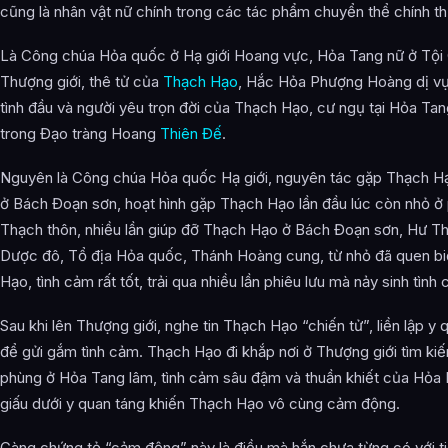
Thạch hoàng cung chúc thọ
cũng là nhân vật nữ chính trong các tác phẩm chuyển thể chính th
Thánh hoàng cung huyết mạch thức tỉnh
Là Công chúa Hỏa quốc ở Hạ giới Hoang vực, Hỏa Tang nữ ở Tội
Dược đô chi hành
Thượng giới, thê tử của
Thạch Hạo
, Hắc Hỏa Phượng Hoàng dị vự
tình đầu và người yêu trọn đời của Thạch Hạo, cư ngụ tại Hỏa Tan
Chờ ta trở về, dẫn ngươi xem hết thế gian rực rỡ
trong Đạo tràng Hoang
Thiên Đế
.
Hỏa Tang vẫn như cũ tái ngộ
Nguyên là Công chúa Hỏa quốc Hạ giới, nguyên tác gặp Thạch Hạ
Thành hôn
ở Bách Đoạn sơn, hoạt hình gặp Thạch Hạo lần đầu lúc còn nhỏ ở 
Thạch thôn, nhiều lần giúp đỡ Thạch Hạo ở Bách Đoạn sơn, Hư Thầ
Bị bắt vào dị vực
Dược đô, Tổ địa Hỏa quốc, Thánh Hoàng cung, từ nhỏ đã quen b
Hắc ám hỏa hoàng
Hạo, tình cảm rất tốt, trải qua nhiều lần phiêu lưu mà nảy sinh tình
Tìm kiếm thần hồn chi lộ
Sau khi lên Thượng giới, nghe tin Thạch Hạo “chiến tử”, liền lập y 
Thần hồn trở về vị trí
để gửi gắm tình cảm. Thạch Hạo đi khắp nơi ở Thượng giới tìm kiế
phùng ở Hỏa Tang lâm, tình cảm sâu đậm và thuần khiết của Hỏa 
Trên đường thượng thương tương tùy
giấu dưới y quan táng khiến Thạch Hạo vô cùng cảm động.
Thân phận tu vi
Càng chứng tỏ “cảm động” này là điều mà hắn chưa từng có với ti