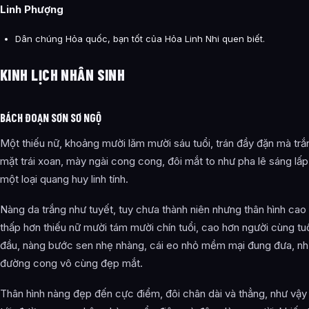
Linh Phượng
Dân chúng Hỏa quốc, bạn tốt của Hỏa Linh Nhi quen biết.
KINH LỊCH NHÂN SINH
BÁCH ĐOẠN SƠN SƠ NGỘ
Một thiếu nữ, khoảng mười lăm mười sáu tuổi, trán đầy đặn mà trắ
mặt trái xoan, mày ngài cong cong, đôi mắt to như pha lê sáng lấp
một loại quang huy linh tính.
Nàng da trắng như tuyết, tuy chưa thành niên nhưng thân hình cao
thấp hơn thiếu nữ mười tám mười chín tuổi, cao hơn người cùng tu
đầu, nàng bước sen nhẹ nhàng, cái eo nhỏ mềm mại đung đưa, nh
đường cong vô cùng đẹp mắt.
Thân hình nàng đẹp đến cực điểm, đôi chân dài và thẳng, như vậy l