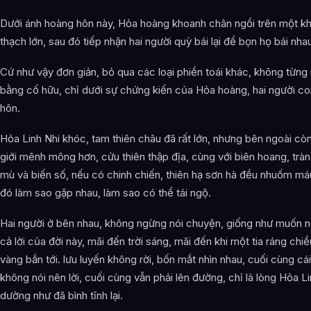
Dưới ánh hoàng hôn này, Hỏa hoàng khoanh chân ngồi trên một kh
thạch lớn, sau đó tiếp nhận hai người quỳ bái lại để bọn họ bái nhau
Cứ như vậy đơn giản, bỏ qua các loại phiền toái khác, không từng
bằng cố hữu, chỉ dưới sự chứng kiến của Hỏa hoàng, hai người co
hôn.
Hỏa Linh Nhi khóc, tam thiên châu đã rất lớn, nhưng bên ngoài cò
giới mênh mông hơn, cửu thiên thập địa, cùng với biên hoang, tràn
mù và biến số, nếu có chinh chiến, thiên hạ sơn hà đều nhuốm má
đó làm sao gặp nhau, làm sao có thể tái ngộ.
Hai người ở bên nhau, không ngừng nói chuyện, giống như muốn nó
cả lời của đời này, mãi đến trời sáng, mãi đến khi một tia ráng chi
vàng bắn tới. lưu luyến không rời, bốn mắt nhìn nhau, cuối cùng cá
không nói nên lời, cuối cùng vẫn phải lên đường, chỉ là lòng Hỏa Li
dường như đã bình tĩnh lại.