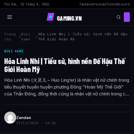
Thứ Hai, 10 Tháng 8, 2026
Facebook
Youtube
Tiktok
Discord
GAMING.VN
Trang
Wiki
Hỏa Linh Nhi | Tiểu sử, hình nền Đế Hậu
/
/
chu
Game
Thế Giới Hoàn Mỹ
WIKI GAME
Hỏa Linh Nhi | Tiểu sử, hình nền Đế Hậu Thế
Giới Hoàn Mỹ
Hỏa Linh Nhi (火灵儿 – Huo Ling’er) là nhân vật nữ chính trong
tiểu thuyết huyền huyễn phương Đông “Hoàn Mỹ Thế Giới”
của Thần Đông, đồng thời cũng là nhân vật nữ chính trong c...
Zenden
19/12/2023 - 14:26