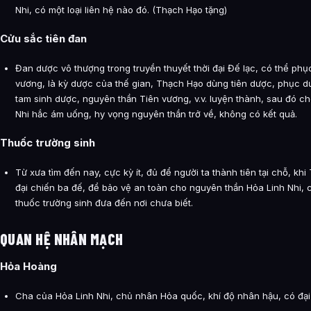
Nhi, có một loại liên hệ nào đó. (Thạch Hạo tặng)
Cửu sắc tiên đan
Đan dược vô thượng trong truyền thuyết thời đại Đế lạc, có thể phụ
vương, là kỳ dược của thế gian, Thạch Hạo dùng tiên dược, phục d
tam sinh dược, nguyên thần Tiên vương, v.v. luyện thành, sau đó c
Nhi hắc ám uống, hy vọng nguyên thần trở về, không có kết quả.
Thuốc trường sinh
Từ xưa tìm đến nay, cực kỳ ít, đủ để người ta thành tiên tại chỗ, kh
đại chiến ba đế, để bảo vệ an toàn cho nguyên thần Hỏa Linh Nhi, 
thuốc trường sinh đưa đến nơi chưa biết.
QUAN HỆ NHÂN MẠCH
Hỏa Hoàng
Cha của Hỏa Linh Nhi, chủ nhân Hỏa quốc, khí độ nhân hậu, có đại t