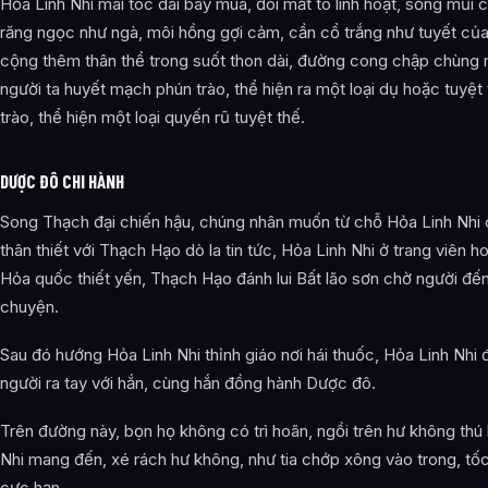
Hỏa Linh Nhi mái tóc dài bay múa, đôi mắt to linh hoạt, sống mũi 
răng ngọc như ngà, môi hồng gợi cảm, cần cổ trắng như tuyết của
cộng thêm thân thể trong suốt thon dài, đường cong chập chùng 
người ta huyết mạch phún trào, thể hiện ra một loại dụ hoặc tuyệt
trào, thể hiện một loại quyến rũ tuyệt thế.
DƯỢC ĐÔ CHI HÀNH
Song Thạch đại chiến hậu, chúng nhân muốn từ chỗ Hỏa Linh Nhi
thân thiết với Thạch Hạo dò la tin tức, Hỏa Linh Nhi ở trang viên h
Hỏa quốc thiết yến, Thạch Hạo đánh lui Bất lão sơn chờ người đế
chuyện.
Sau đó hướng Hỏa Linh Nhi thỉnh giáo nơi hái thuốc, Hỏa Linh Nhi 
người ra tay với hắn, cùng hắn đồng hành Dược đô.
Trên đường này, bọn họ không có trì hoãn, ngồi trên hư không thú 
Nhi mang đến, xé rách hư không, như tia chớp xông vào trong, tốc
cực hạn.