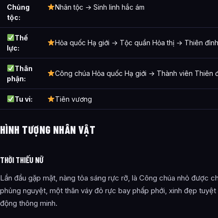
Chủng
Nhân tộc → Sinh linh hắc ám
tộc:
Thế
Hỏa quốc Hạ giới → Tộc quần Hỏa thị → Thiên đìn
lực:
Thân
Công chúa Hỏa quốc Hạ giới → Thành viên Thiên 
phận:
Tu vi:
Tiên vương
HÌNH TƯỢNG NHÂN VẬT
THỜI THIẾU NỮ
Lần đầu gặp mặt, nàng tỏa sáng rực rỡ, là Công chúa nhỏ được ch
phủng nguyệt, một thân váy đỏ rực bay phấp phới, xinh đẹp tuyệt t
động thông minh.