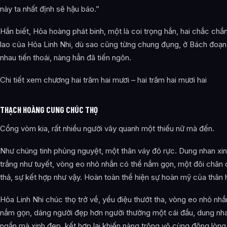
này ta nhất định sẽ hậu báo.”
Hắn biết, Hỏa hoàng phát binh, một là coi trọng hắn, hai chắc ch
lao của Hỏa Linh Nhi, dù sao cũng từng chung đụng, ở Bách đoạ
nhau tiến thoái, nàng hẳn đã tiến ngôn.
Chi tiết xem chương hai trăm hai mươi – hai trăm hai mươi hai
THẠCH HOÀNG CUNG CHÚC THỌ
Cổng vòm kia, rất nhiều người vây quanh một thiếu nữ mà đến.
Như chúng tinh phủng nguyệt, một thân váy đỏ rực. Dung nhan xi
trắng như tuyết, vòng eo nhỏ nhắn có thể nắm gọn, một đôi chân 
thả, sự kết hợp như vậy. Hoàn toàn thể hiện sự hoàn mỹ của thân 
Hỏa Linh Nhi chúc thọ trở về, yểu điệu thướt tha, vòng eo nhỏ nhắ
nắm gọn, dáng người đẹp hơn người thường một cái đầu, dung nha
ngần mà xinh đẹp, kết hợp lại khiến nàng trông vô cùng động lòng