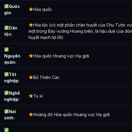
Quốc
Hỏa quốc
gia:
Hỏa tộc (có một phần chân huyết của Chu Tước vư
Dân
một trong Bảy vương Hoang biên, là hậu duệ của dòn
tộc:
huyết mạch tội lỗi)
Nguyên
Hỏa quốc Hoang vực Hạ giới
quán:
Tốt
Bổ Thiên Các
nghiệp:
Nghề
Tu sĩ
nghiệp:
Nơi
Hoàng đô Hỏa quốc Hoang vực Hạ giới
sinh: