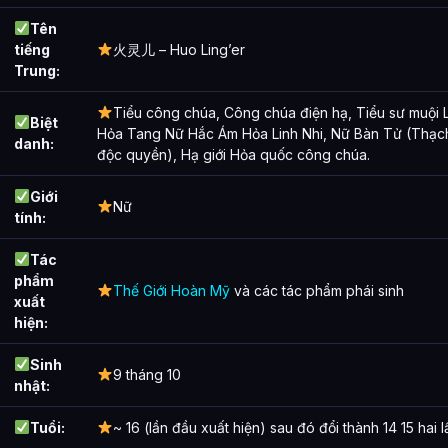
Tên
tiếng
火灵儿 – Huo Ling’er
Trung:
Tiểu công chúa, Công chúa điện hạ, Tiểu sư muội L
Biệt
Hỏa Tang Nữ Hắc Ám Hỏa Linh Nhi, Nữ Bàn Tử (Thạc
danh:
độc quyền), Hạ giới Hỏa quốc công chúa.
Giới
Nữ
tính:
Tác
phẩm
Thế Giới Hoàn Mỹ
và các tác phẩm phái sinh
xuất
hiện:
Sinh
9 tháng 10
nhật:
Tuổi:
~ 16 (lần đầu xuất hiện) sau đó đổi thành 14 15 hai l