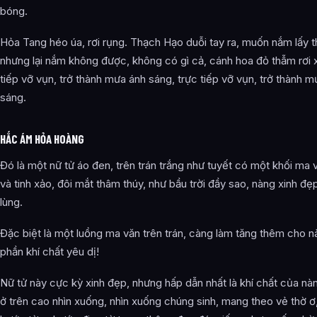
bóng.
Hỏa Tang héo úa, rơi rụng. Thạch Hạo duỗi tay ra, muốn nắm lấy t
nhưng lại nắm không được, không có gì cả, cánh hoa đỏ thẫm rơi 
tiếp vỡ vụn, trở thành mưa ánh sáng, trực tiếp vỡ vụn, trở thành 
sáng.
HẮC ÁM HỎA HOÀNG
Đó là một nữ tử áo đen, trên trán trắng như tuyết có một khối ma v
và tinh xảo, đôi mắt thâm thúy, như bầu trời đầy sao, nàng xinh đẹ
lùng.
Đặc biệt là một luồng ma văn trên trán, càng làm tăng thêm cho 
phần khí chất yêu dị!
Nữ tử này cực kỳ xinh đẹp, nhưng hấp dẫn nhất là khí chất của nà
ở trên cao nhìn xuống, nhìn xuống chúng sinh, mang theo vẻ thờ ơ