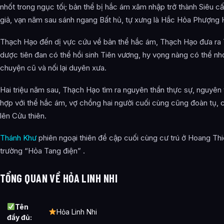
nhốt trong ngục tối; bản thể bị hắc ám xâm nhập trở thành Siêu cấ
giả, vạn năm sau sánh ngang Bất hủ, tự xưng là Hắc Hỏa Phượng
Thạch Hạo đến dị vực cứu về bản thể hắc ám, Thạch Hạo đưa ra
dược tiên đan có thể hồi sinh Tiên vương, hy vọng nàng có thể nhớ
chuyện cũ và nối lại duyên xưa.
Hai triệu năm sau, Thạch Hạo tìm ra nguyên thần thực sự, nguyên
hợp với thể hắc ám, vợ chồng hai người cuối cùng cũng đoàn tụ, 
lên Cửu thiên.
Thánh Khư
phiên ngoại thiên đề cập cuối cùng cư trú ở Hoang Th
trường “Hỏa Tang điện” .
TỔNG QUAN VỀ HỎA LINH NHI
Tên
Hỏa Linh Nhi
đầy đủ: