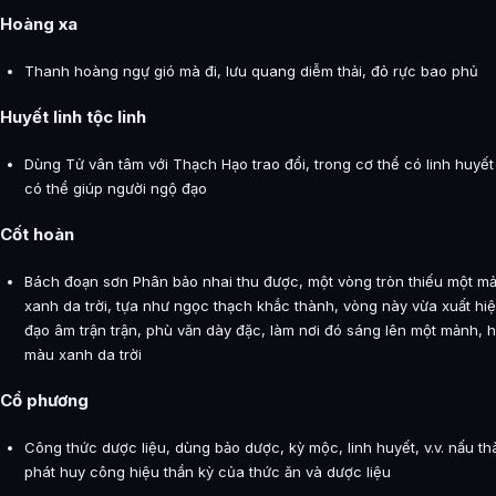
Hoàng xa
Thanh hoàng ngự gió mà đi, lưu quang diễm thải, đỏ rực bao phủ
Huyết linh tộc linh
Dùng Tử vân tâm với Thạch Hạo trao đổi, trong cơ thể có linh huyết
có thể giúp người ngộ đạo
Cốt hoàn
Bách đoạn sơn Phân bảo nhai thu được, một vòng tròn thiếu một m
xanh da trời, tựa như ngọc thạch khắc thành, vòng này vừa xuất hiệ
đạo âm trận trận, phù văn dày đặc, làm nơi đó sáng lên một mảnh, 
màu xanh da trời
Cổ phương
Công thức dược liệu, dùng bảo dược, kỳ mộc, linh huyết, v.v. nấu th
phát huy công hiệu thần kỳ của thức ăn và dược liệu