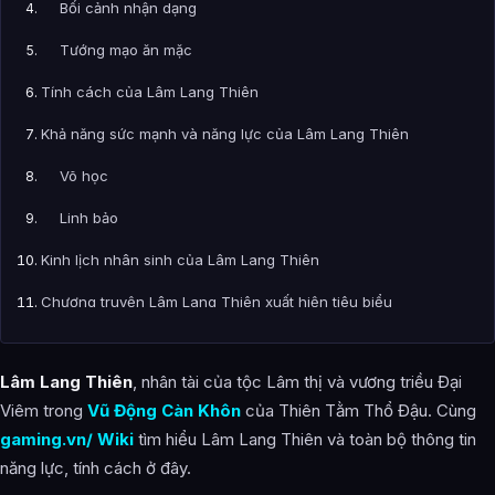
Bối cảnh nhận dạng
Tướng mạo ăn mặc
Tính cách của Lâm Lang Thiên
Khả năng sức mạnh và năng lực của Lâm Lang Thiên
Võ học
Linh bảo
Kinh lịch nhân sinh của Lâm Lang Thiên
Chương truyện Lâm Lang Thiên xuất hiện tiêu biểu
Bài Viết Liên Quan
Lâm Lang Thiên
, nhân tài của tộc Lâm thị và vương triều Đại
Câu Hỏi Thường Gặp
Viêm trong
Vũ Động Càn Khôn
của Thiên Tằm Thổ Đậu. Cùng
Lâm Lang Thiên – Sơ lược tiểu sử địch nhân Lâm Động là
gaming.vn/ Wiki
tìm hiểu Lâm Lang Thiên và toàn bộ thông tin
ai?
năng lực, tính cách ở đây.
Cảnh giới tu luyện của Lâm Lang Thiên – Sơ lược tiểu sử