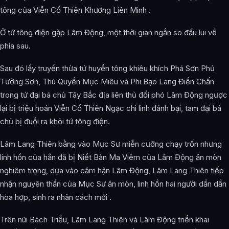
tông của Viễn Cổ Thiên Khương Liên Minh .
Ở tứ tông điện gặp Lâm Động, một thời gian ngắn so đấu lui về
phía sau.
Sau đó lấy truyền thừa tứ huyền tông khiêu khích Phá Sơn Phủ
Tưởng Sơn, Thú Quyền Mục Miêu và Phi Bạo Lang Điền Chấn
trong tứ đại bá chủ Tây Bắc địa liên thủ đối phó Lâm Động ngược
lại bị triệu hoán Viễn Cổ Thiên Ngạc chi linh đánh bại, tam đại bá
chủ bị đuổi ra khỏi tứ tông điện.
Lâm Lang Thiên bằng vào Mục Sư miễn cưỡng chạy trốn nhưng
linh hồn của hắn đã bị Niết Bàn Ma Viêm của Lâm Động ăn mòn
nghiêm trọng, dựa vào căm hận Lâm Động, Lâm Lang Thiên tiếp
nhận nguyên thần của Mục Sư ăn mòn, linh hồn hai người dần dần
hòa hợp, sinh ra nhân cách mới .
Trên núi Bách Triều, Lâm Lang Thiên và Lâm Động triển khai