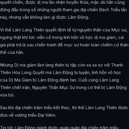
quyết chiến, được dị ma lão nhân truyền thừa, mặc dù hắn cũng
đứng đầu trong số những người tham gia đại chiến Bách Triều lần
này, nhưng vẫn không làm gì được Lâm Động.
Vì thế Lâm Lang Thiên quyết định tế tự nguyên thần của Mục sư,
ngưng thật khí tức viễn cổ trong linh hồn võ học dị ma giám, cái
giá phải trả là sau chiến tranh để mục sư hoàn toàn chiếm cứ thân
thể của hắn.
Nhưng Dị ma giám lâm lang thiên tu tập còn xa xa so với Thanh
Thiên Hóa Long Quyết mà Lâm Động tu luyện, linh hồn võ học
của Dị Ma Giám bị Lâm Động đánh tan. Cuối cùng Lâm Lang
Thiên chết trận, Nguyên Thần Mục Sư trong cơ thể bị Lâm Động
xóa bỏ.
Sau khi đại chiến trăm triều kết thúc, thi thể Lâm Lang Thiên được
đưa về vương triều Đại Viêm.
Tin tức Lâm Động giành được quán quân đại chiến trăm triều