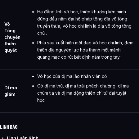
Hạ đẳng linh võ học, thiên khương liên minh
đứng đầu năm đại hộ pháp tông địa võ tông
Võ
truyền thừa, võ học chi linh là địa võ tông tông
Tông
chủ .
chuyển
Phía sau xuất hiện một đạo võ học chi linh, đem
thiên
thiên địa nguyên lực hóa thành một mảnh
quyết
quang mạc co rút bất định nắm trong tay.
Võ học của dị ma lão nhân viễn cổ
Có dị ma thủ, dị ma toái phách chưởng, dị ma
Dị ma
chùm tia và dị ma động thiên chỉ tứ đại tuyệt
giám
học.
LINH BẢO
Linh Luân Kính