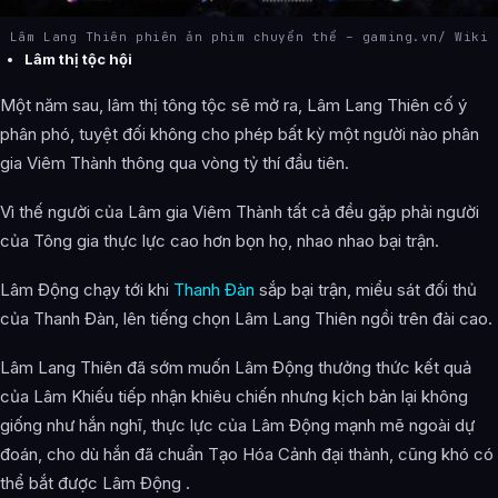
Lâm Lang Thiên phiên ản phim chuyển thể – gaming.vn/ Wiki
Lâm thị tộc hội
Một năm sau, lâm thị tông tộc sẽ mở ra, Lâm Lang Thiên cố ý
phân phó, tuyệt đối không cho phép bất kỳ một người nào phân
gia Viêm Thành thông qua vòng tỷ thí đầu tiên.
Vì thế người của Lâm gia Viêm Thành tất cả đều gặp phải người
của Tông gia thực lực cao hơn bọn họ, nhao nhao bại trận.
Lâm Động chạy tới khi
Thanh Đàn
sắp bại trận, miểu sát đối thủ
của Thanh Đàn, lên tiếng chọn Lâm Lang Thiên ngồi trên đài cao.
Lâm Lang Thiên đã sớm muốn Lâm Động thưởng thức kết quả
của Lâm Khiếu tiếp nhận khiêu chiến nhưng kịch bản lại không
giống như hắn nghĩ, thực lực của Lâm Động mạnh mẽ ngoài dự
đoán, cho dù hắn đã chuẩn Tạo Hóa Cảnh đại thành, cũng khó có
thể bắt được Lâm Động .