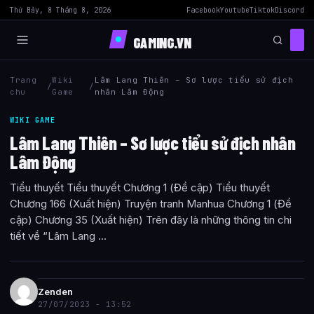
Thứ Bảy, 8 Tháng 8, 2026
Facebook
Youtube
Tiktok
Discord
GAMING.VN
Trang
Wiki
Lâm Lang Thiên – Sơ lược tiểu sử địch
/
/
chu
Game
nhân Lâm Động
WIKI GAME
Lâm Lang Thiên – Sơ lược tiểu sử địch nhân
Lâm Động
Tiểu thuyết Tiểu thuyết Chương 1 (Đề cập) Tiểu thuyết
Chương 166 (Xuất hiện) Truyện tranh Manhua Chương 1 (Đề
cập) Chương 35 (Xuất hiện) Trên đây là những thông tin chi
tiết về “Lâm Lang ...
Zenden
27/07/2023 - 13:52