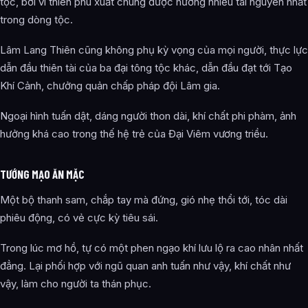
tộc, bởi vì thiên phú xuất chúng được hưởng nhiều tài nguyên nhất
trong dòng tộc.
Lâm Lang Thiên cũng không phụ kỳ vọng của mọi người, thực lực
dẫn đầu thiên tài của ba đại tông tộc khác, dẫn đầu đạt tới Tạo
Khí Cảnh, chưởng quản chấp pháp đội Lâm gia.
Ngoại hình tuấn dật, dáng người thon dài, khí chất phi phàm, ảnh
hưởng khá cao trong thế hệ trẻ của Đại Viêm vương triều.
TƯỚNG MẠO ĂN MẶC
Một bộ thanh sam, chắp tay mà đứng, gió nhẹ thổi tới, tóc dài
phiêu động, có vẻ cực kỳ tiêu sái.
Trong lúc mơ hồ, tự có một phen ngạo khí lưu lộ ra cao nhân nhất
đẳng. Lại phối hợp với ngũ quan anh tuấn như vậy, khí chất như
vậy, làm cho người ta thán phục.