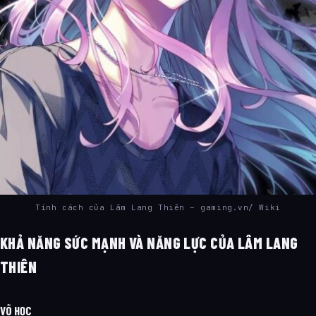
Tính cách của Lâm Lang Thiên – gaming.vn/ Wiki
KHẢ NĂNG SỨC MẠNH VÀ NĂNG LỰC CỦA LÂM LANG
THIÊN
VÕ HỌC