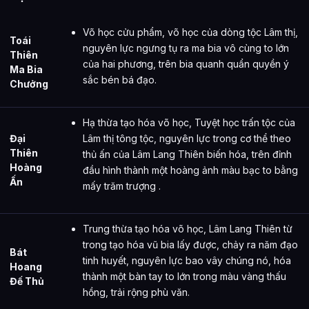
Võ học cửu phẩm, võ học của dòng tộc Lâm thị,
Toái
nguyên lực ngưng tụ ra ma bia vô cùng to lớn
Thiên
của hai phương, trên bia quanh quẩn quyền ý
Ma Bia
sắc bén bá đạo.
Chưởng
Hạ thừa tạo hóa võ học, Tuyệt học trấn tộc của
Đại
Lâm thị tông tộc, nguyên lực trong cơ thể theo
Thiên
thủ ấn của Lâm Lang Thiên biến hóa, trên đỉnh
Hoàng
đầu hình thành một hoàng ảnh màu bạc to bằng
Ấn
mấy trăm trượng .
Trung thừa tạo hóa võ học, Lâm Lang Thiên từ
trong tạo hóa vũ bia lấy được, chảy ra năm đạo
Bát
tinh huyết, nguyên lực bao vây chúng nó, hóa
Hoang
thành một bàn tay to lớn trong màu vàng thấu
Đế Thủ
hồng, trải rộng phù văn.