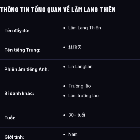
địch nhân Lâm Động như thế nào?
THÔNG TIN TỔNG QUAN VỀ LÂM LANG THIÊN
Các mối quan hệ quan trọng của Lâm Lang Thiên – Sơ lược
tiểu sử địch nhân Lâm Động là gì?
Lâm Lang Thiên
Tên đầy đủ:
Thông tin về Lâm Lang Thiên – Sơ lược tiểu sử địch nhân
Lâm Động được tổng hợp từ đâu?
林琅天
Tên tiếng Trung:
Lin Langtian
Phiên âm tiếng Anh:
Trưởng lão
Bí danh khác:
Lâm trưởng lão
30+ tuổi
Tuổi:
Nam
Giới tính: