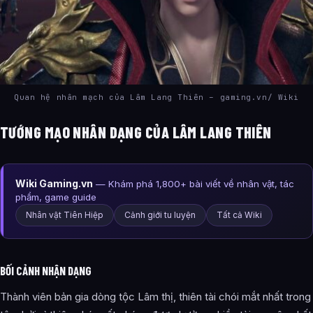
Quan hệ nhân mạch của Lâm Lang Thiên – gaming.vn/ Wiki
TƯỚNG MẠO NHÂN DẠNG CỦA LÂM LANG THIÊN
Wiki Gaming.vn
— Khám phá 1,800+ bài viết về nhân vật, tác
phẩm, game guide
Nhân vật Tiên Hiệp
Cảnh giới tu luyện
Tất cả Wiki
BỐI CẢNH NHẬN DẠNG
Thành viên bản gia dòng tộc Lâm thị, thiên tài chói mắt nhất trong