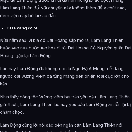
Mặc dù Lâm Động trước khi đi đã nói những lời ác độc, nhưng
Lâm Lang Thiên đối với chuyện này không thèm để ý chút nào,
đem việc này bỏ lại sau đầu.
Đại Hoang cổ bi
Nửa năm sau, vì bia cổ Đại Hoang sắp mở ra, Lâm Lang Thiên
bước vào nửa bước tạo hóa đi tới Đại Hoang Cổ Nguyên quận Đại
Hoang, gặp lại Lâm Động.
Lúc này Lâm Động đã không còn là Ngô Hạ A Mông, dễ dàng
ngược đãi Vương Viêm đã từng mang đến phiền toái cực lớn cho
hắn.
Nhìn thấy dòng tộc Vương viêm bại trận yêu cầu Lâm Lang Thiên
giải thích, Lâm Lang Thiên lúc này yêu cầu Lâm Động xin lỗi, lại bị
châm chọc.
Lâm Động dùng lời nói sắc bén ngăn cản Lâm Lang Thiên nói