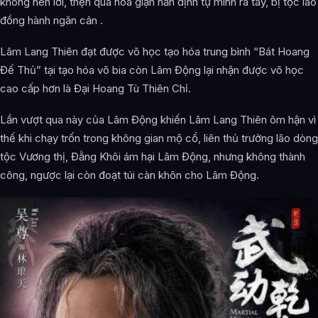
không nên lời, thẹn quá hóa giận hắn định tự mình ra tay, bị tộc lão
đồng hành ngăn cản .
Lâm Lang Thiên đạt được võ học tạo hóa trung bình “Bát Hoang
Đế Thủ” tại tạo hóa võ bia còn Lâm Động lại nhận được võ học
cao cấp hơn là Đại Hoang Tù Thiên Chỉ.
Lần vượt qua này của Lâm Động khiến Lâm Lang Thiên ôm hận vì
thế khi chạy trốn trong không gian mộ cổ, liên thủ trưởng lão dòng
tộc Vương thị, Đằng Khôi ám hại Lâm Động, nhưng không thành
công, ngược lại còn đoạt túi càn khôn cho Lâm Động.