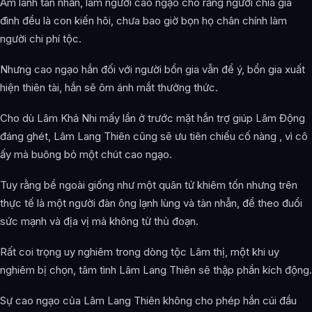
Âm lãnh tàn nhẫn, làm người cao ngạo cho rằng người chia gia
đình đều là con kiến hôi, chưa bao giờ bọn họ chân chính làm
người chi phí tộc.
Nhưng cao ngạo hắn đối với người bổn gia vẫn để ý, bổn gia xuất
hiện thiên tài, hắn sẽ ôm ánh mắt thưởng thức.
Cho dù Lâm Khả Nhi mấy lần ở trước mặt hắn trợ giúp Lâm Động
đáng ghét, Lâm Lang Thiên cũng sẽ ưu tiên chiếu cố nàng , vì cô
ấy mà buông bỏ một chút cao ngạo.
Tuy rằng bề ngoài giống như một quân tử khiêm tốn nhưng trên
thực tế là một người đàn ông lạnh lùng và tàn nhẫn, để theo đuổi
sức mạnh và địa vị mà không từ thủ đoạn.
Rất coi trọng uy nghiêm trong dòng tộc Lâm thị, một khi uy
nghiêm bị chọn, tâm tình Lâm Lang Thiên sẽ thập phần kích động.
Sự cao ngạo của Lâm Lang Thiên không cho phép hắn cúi đầu