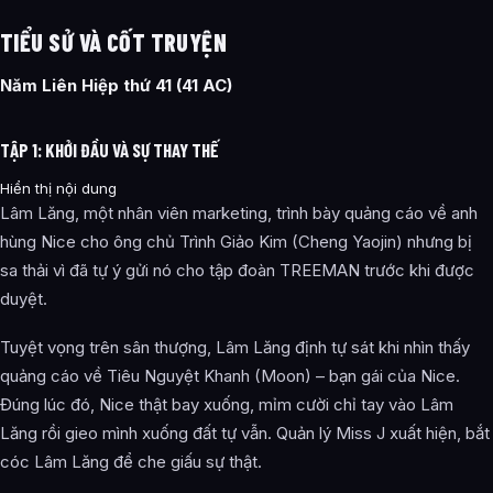
TIỂU SỬ VÀ CỐT TRUYỆN
Năm Liên Hiệp thứ 41 (41 AC)
TẬP 1: KHỞI ĐẦU VÀ SỰ THAY THẾ
Hiển thị nội dung
Lâm Lăng, một nhân viên marketing, trình bày quảng cáo về anh
hùng Nice cho ông chủ Trình Giảo Kim (Cheng Yaojin) nhưng bị
sa thải vì đã tự ý gửi nó cho tập đoàn TREEMAN trước khi được
duyệt.
Tuyệt vọng trên sân thượng, Lâm Lăng định tự sát khi nhìn thấy
quảng cáo về Tiêu Nguyệt Khanh (Moon) – bạn gái của Nice.
Đúng lúc đó, Nice thật bay xuống, mỉm cười chỉ tay vào Lâm
Lăng rồi gieo mình xuống đất tự vẫn. Quản lý Miss J xuất hiện, bắt
cóc Lâm Lăng để che giấu sự thật.