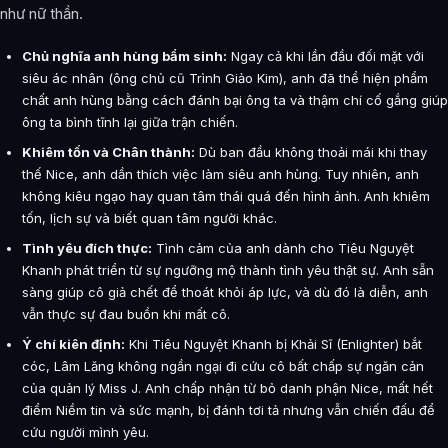
như nữ thần.
Chủ nghĩa anh hùng bẩm sinh:
Ngay cả khi lần đầu đối mặt với
siêu ác nhân (ông chủ cũ Trình Giảo Kim), anh đã thể hiện phẩm
chất anh hùng bằng cách đánh bại ông ta và thậm chí cố gắng giúp
ông ta bình tĩnh lại giữa trận chiến.
Khiêm tốn và Chân thành:
Dù ban đầu không thoải mái khi thay
thế Nice, anh dần thích việc làm siêu anh hùng. Tuy nhiên, anh
không kiêu ngạo hay quan tâm thái quá đến hình ảnh. Anh khiêm
tốn, lịch sự và biết quan tâm người khác.
Tình yêu đích thực:
Tình cảm của anh dành cho Tiêu Nguyệt
Khanh phát triển từ sự ngưỡng mộ thành tình yêu thật sự. Anh sẵn
sàng giúp cô giả chết để thoát khỏi áp lực, và dù đó là diễn, anh
vẫn thực sự đau buồn khi mất cô.
Ý chí kiên định:
Khi Tiêu Nguyệt Khanh bị Khải Sĩ (Enlighter) bắt
cóc, Lâm Lăng không ngần ngại đi cứu cô bất chấp sự ngăn cản
của quản lý Miss J. Anh chấp nhận từ bỏ danh phận Nice, mất hết
điểm Niềm tin và sức mạnh, bị đánh tơi tả nhưng vẫn chiến đấu để
cứu người mình yêu.