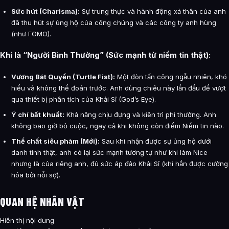
Sức hút (Charisma):
Sự trung thực và hành động xả thân của anh
đã thu hút sự ủng hộ của công chúng và các công ty anh hùng
(như FOMO).
Khi là “Người Bình Thường” (Sức mạnh từ niềm tin thật):
Vương Bát Quyền (Turtle Fist):
Một đòn tấn công ngẫu nhiên, khó
hiểu và không thể đoán trước. Anh dùng chiêu này lần đầu để vượt
qua thiết bị phân tích của Khải Sĩ (God’s Eye).
Ý chí bất khuất:
Khả năng chịu đựng và kiên trì phi thường. Anh
không bao giờ bỏ cuộc, ngay cả khi không còn điểm Niềm tin nào.
Thể chất siêu phàm (Mới):
Sau khi nhận được sự ủng hộ dưới
danh tính thật, anh có lại sức mạnh tương tự như khi làm Nice
nhưng là của riêng anh, đủ sức áp đảo Khải Sĩ (khi hắn được cường
hóa bởi nỗi sợ).
QUAN HỆ NHÂN VẬT
Hiển thị nội dung