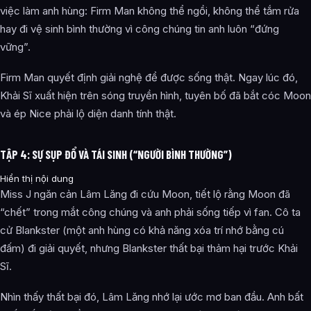
việc làm anh hùng: Firm Man không thể ngồi, không thể tắm rửa
hay đi vệ sinh bình thường vì công chúng tin anh luôn “đứng
vững”.
Firm Man quyết định giải nghệ để được sống thật. Ngay lúc đó,
Khải Sĩ xuất hiện trên sóng truyền hình, tuyên bố đã bắt cóc Moon
và ép Nice phải lộ diện danh tính thật.
TẬP 4: SỰ SỤP ĐỔ VÀ TÁI SINH (“NGƯỜI BÌNH THƯỜNG”)
Hiển thị nội dung
Miss J ngăn cản Lâm Lăng đi cứu Moon, tiết lộ rằng Moon đã
“chết” trong mắt công chúng và anh phải sống tiếp vì fan. Cô ta
cử Blankster (một anh hùng có khả năng xóa trí nhớ bằng cú
đấm) đi giải quyết, nhưng Blankster thất bại thảm hại trước Khải
Sĩ.
Nhìn thấy thất bại đó, Lâm Lăng nhớ lại ước mơ ban đầu. Anh bất