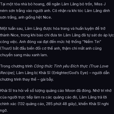
Tại một tòa nhà bỏ hoang, để ngăn Lâm Lăng bỏ trốn, Miss J
ném sơn trắng vào người anh. Cô nhận ra khi tóc Lâm Lăng dính
sơn trắng, anh giống hệt Nice.
Một tuần sau, Lâm Lăng được hóa trang và huấn luyện để trở
thành Nice, trong khi báo chí đưa tin Lâm Lăng đã tự sát do áp lực
công việc. Anh đóng vai đạt đến mức hệ thống “Niềm Tin”
(Trust) bắt đầu biến đổi cơ thể anh, thậm chí mắt anh cũng
chuyển sang màu xanh lam.
Trong chương trình
Công thức Tình yêu Đích thực (True Love
Recipe)
, Lâm Lăng bị Khải Sĩ (Enlighter/God’s Eye) – người dẫn
chương trình thay thế – gài bẫy.
Khải Sĩ tra hỏi về số lượng quảng cáo Moon đã đóng. Nhờ trí nhớ
của người trực tiếp làm ra các quảng cáo đó, Lâm Lăng trả lời
chính xác (132 quảng cáo, 285 phút 48 giây), khiến Khải Sĩ nghi
ngờ.