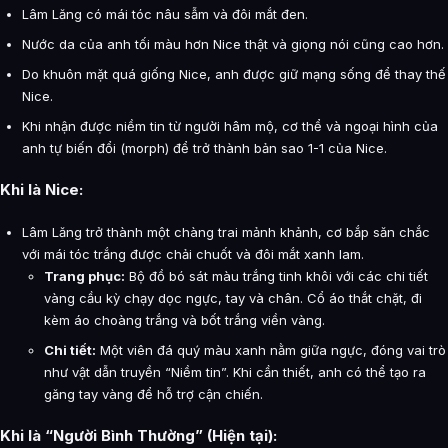
Lâm Lăng có mái tóc nâu sẫm và đôi mắt đen.
Nước da của anh tối màu hơn Nice thật và giọng nói cũng cao hơn.
Do khuôn mặt quá giống Nice, anh được giữ mạng sống để thay thế
Nice.
Khi nhận được niềm tin từ người hâm mộ, cơ thể và ngoại hình của
anh tự biến đổi (morph) để trở thành bản sao 1-1 của Nice.
Khi là Nice:
Lâm Lăng trở thành một chàng trai mảnh khảnh, cơ bắp săn chắc
với mái tóc trắng được chải chuốt và đôi mắt xanh lam.
Trang phục:
Bộ đồ bó sát màu trắng tinh khôi với các chi tiết
vàng cầu kỳ chạy dọc ngực, tay và chân. Cổ áo thắt chặt, đi
kèm áo choàng trắng và bốt trắng viền vàng.
Chi tiết:
Một viên đá quý màu xanh nằm giữa ngực, đóng vai trò
như vật dẫn truyền “Niềm tin”. Khi cần thiết, anh có thể tạo ra
găng tay vàng để hỗ trợ cận chiến.
Khi là “Người Bình Thường” (Hiện tại):