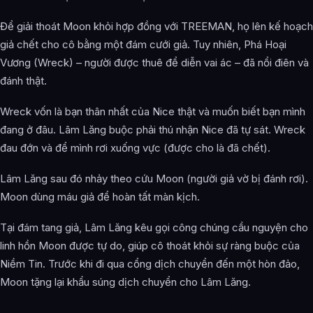
Để giải thoát Moon khỏi hợp đồng với TREEMAN, họ lên kế hoạch
giả chết cho cô bằng một đám cưới giả. Tuy nhiên, Phá Hoại
Vương (Wreck) – người được thuê để diễn vai ác – đã nổi điên và
đánh thật.
Wreck vốn là bạn thân nhất của Nice thật và muốn biết bạn mình
đang ở đâu. Lâm Lăng buộc phải thú nhận Nice đã tự sát. Wreck
đau đớn và để mình rơi xuống vực (được cho là đã chết).
Lâm Lăng sau đó nhảy theo cứu Moon (người giả vờ bị đánh rơi).
Moon dùng máu giả để hoàn tất màn kịch.
Tại đám tang giả, Lâm Lăng kêu gọi công chúng cầu nguyện cho
linh hồn Moon được tự do, giúp cô thoát khỏi sự ràng buộc của
Niềm Tin. Trước khi đi qua cổng dịch chuyển đến một hòn đảo,
Moon tặng lại khẩu súng dịch chuyển cho Lâm Lăng.