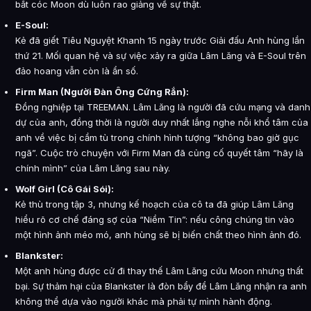
bắt cóc Moon dù luôn rao giảng về sự thật.
E-Soul:
Kẻ đã giết Tiêu Nguyệt Khanh 15 ngày trước Giải đấu Anh hùng lần
thứ 21. Mối quan hệ và sự việc xảy ra giữa Lâm Lăng và E-Soul trên
đảo hoang vẫn còn là ẩn số.
Firm Man (Người Đàn Ông Cứng Rắn):
Đồng nghiệp tại TREEMAN. Lâm Lăng là người đã cứu mạng và danh
dự của anh, đồng thời là người duy nhất lắng nghe nỗi khổ tâm của
anh về việc bị cầm tù trong chính hình tượng “không bao giờ gục
ngã”. Cuộc trò chuyện với Firm Man đã củng cố quyết tâm “hãy là
chính mình” của Lâm Lăng sau này.
Wolf Girl (Cô Gái Sói):
Kẻ thù trong tập 3, nhưng kế hoạch của cô ta đã giúp Lâm Lăng
hiểu rõ cơ chế đáng sợ của “Niềm Tin”: nếu công chúng tin vào
một hình ảnh méo mó, anh hùng sẽ bị biến chất theo hình ảnh đó.
Blankster:
Một anh hùng được cử đi thay thế Lâm Lăng cứu Moon nhưng thất
bại. Sự thảm hại của Blankster là đòn bẩy để Lâm Lăng nhận ra anh
không thể dựa vào người khác mà phải tự mình hành động.