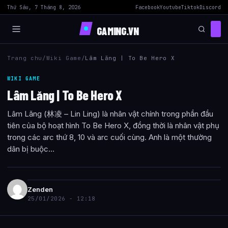
Thứ Sáu, 7 Tháng 8, 2026
Facebook
Youtube
Tiktok
Discord
GAMING.VN
Trang chu
/
Wiki Game
/
Lâm Lăng | To Be Hero X
WIKI GAME
Lâm Lăng | To Be Hero X
Lâm Lăng (林凌 – Lin Ling) là nhân vật chính trong phần đầu
tiên của bộ hoạt hình To Be Hero X, đồng thời là nhân vật phụ
trong các arc thứ 8, 10 và arc cuối cùng. Anh là một thường
dân bị buộc...
Zenden
25/01/2026 - 12:18