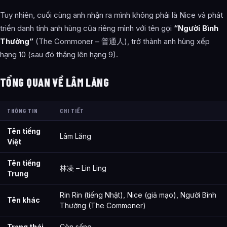
Hình ảnh về Lâm Lăng
Tuy nhiên, cuối cùng anh nhận ra mình không phải là Nice và phát
triển danh tính anh hùng của riêng mình với tên gọi
“Người Bình
Bài Viết Liên Quan
Thường”
(The Commoner – 普通人), trở thành anh hùng xếp
Câu Hỏi Thường Gặp
hạng 10 (sau đó thăng lên hạng 9).
Lâm Lăng là gì?
TỔNG QUAN VỀ LÂM LĂNG
Thông tin về Lâm Lăng được tổng hợp từ đâu?
THÔNG TIN
CHI TIẾT
Tên tiếng
Lâm Lăng
Việt
Tên tiếng
林凌 – Lin Ling
Trung
Rin Rin (tiếng Nhật), Nice (giả mạo), Người Bình
Tên khác
Thường (The Commoner)
Trạng thái
Còn sống