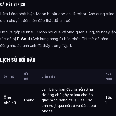
CÁI KẾT BI KỊCH
Lâm Lăng phát hiện Moon bị bắt cóc chỉ là robot. Anh dùng súng
dịch chuyển đến hòn đảo thật để tìm cô.
Họ vừa gặp lại nhau, Moon nói đùa về việc quên súng, thì ngay lập
tức cô bị
E-Soul
(Anh hùng hạng 9) bắn chết. Thi thể cô nằm
đúng như ảo ảnh anh đã thấy trong Tập 1.
LỊCH SỬ ĐỐI ĐẦU
KẾT
TẬP
ĐỐI THỦ
DIỄN BIẾN
QUẢ
PHIM
Lâm Lăng ban đầu bị nỗi sợ hãi
do ông chủ gây ra làm cho ảo
Ông
Tập
Thắng
giác mình đang rơi lầu, sau đó
chủ cũ
1
anh vượt qua nỗi sợ và đánh bại
ông ta.