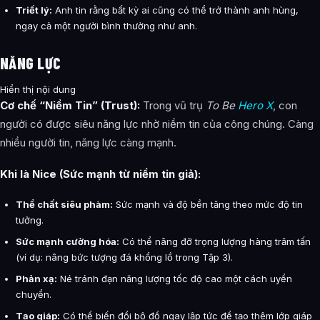
Triết lý:
Anh tin rằng bất kỳ ai cũng có thể trở thành anh hùng,
ngay cả một người bình thường như anh.
NĂNG LỰC
Hiển thị nội dung
Cơ chế “Niềm Tin” (Trust):
Trong vũ trụ
To Be
Hero X
, con
người có được siêu năng lực nhờ niềm tin của công chúng. Càng
nhiều người tin, năng lực càng mạnh.
Khi là Nice (Sức mạnh từ niềm tin giả):
Thể chất siêu phàm:
Sức mạnh và độ bền tăng theo mức độ tin
tưởng.
Sức mạnh cường hóa:
Có thể nâng đỡ trọng lượng hàng trăm tấn
(ví dụ: nâng bức tượng đá khổng lồ trong Tập 3).
Phản xạ:
Né tránh đạn năng lượng tốc độ cao một cách uyển
chuyển.
Tạo giáp:
Có thể biến đổi bộ đồ ngay lập tức để tạo thêm lớp giáp