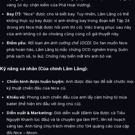
vàng (ví dụ: chặn kiếm của Phá Hoại Vương).
Bay (?):
“Nice” được cho là biết bay. Tuy nhiên, Lâm Lăng có thể
không thực sự bay được vì anh không bay trong đoạn kết Tập 24
(trong khi Nice thật được hồi sinh thì có). Việc trang phục sau này
của anh không có áo choàng cũng củng cố giả thuyết này.
Điểm yếu:
Rối loạn ám ảnh cưỡng chế (OCD).
Do fan muốn Nice
phải hoàn hảo, Lâm Lăng bị mắc chứng OCD nghiêm trọng (luôn
phải sạch sẽ, lo âu). Chứng này biến mất khi anh bỏ vai.
Kỹ năng cá nhân (Của chính Lâm Lăng):
Chiến binh được huấn luyện:
Anh được đào tạo để bắt chước mọi
kỹ thuật chiến đấu của Nice cũ.
Khiêu vũ:
Phong cách chiến đấu của anh lấy cảm hứng từ múa
ballet (thể hiện khi đấu với ông chủ cũ).
Diễn xuất & Marketing:
Giỏi diễn xuất (đánh lừa được cả Tiêu
Nguyệt Khanh lúc đầu) và là chuyên gia làm PPT, lên kế hoạch
sáng tạo. Anh từng chịu trách nhiệm cho 134 quảng cáo của cặp
đôi Nice – Moon.