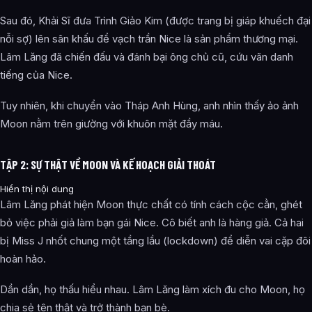
Sau đó, Khải Sĩ đưa Trình Giảo Kim (được trang bị giáp khuếch đại
nỗi sợ) lên sân khấu để vạch trần Nice là sản phẩm thương mại.
Lâm Lăng đã chiến đấu và đánh bại ông chủ cũ, cứu vãn danh
tiếng của Nice.
Tuy nhiên, khi chuyển vào Tháp Anh Hùng, anh nhìn thấy ảo ảnh
Moon nằm trên giường với khuôn mặt đầy máu.
TẬP 2: SỰ THẬT VỀ MOON VÀ KẾ HOẠCH GIẢI THOÁT
Hiển thị nội dung
Lâm Lăng phát hiện Moon thực chất có tính cách cộc cằn, ghét
bỏ việc phải giả làm bạn gái Nice. Cô biết anh là hàng giả. Cả hai
bị Miss J nhốt chung một tầng lầu (lockdown) để diễn vai cặp đôi
hoàn hảo.
Dần dần, họ thấu hiểu nhau. Lâm Lăng làm xích đu cho Moon, họ
chia sẻ tên thật và trở thành bạn bè.