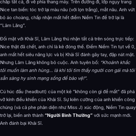
chấp tất cả, đi về phía thang máy. Trên đường đi, lớp ngụy trang
Nice tan biến: tóc trở lại màu nâu (với lọn trắng), mắt nâu. Anh vứt
bỏ áo choàng, chấp nhận mất hết điểm Niềm Tin để trở lại là
“Lâm Lăng”.
Đối mặt với Khải Sĩ, Lâm Lăng thú nhận tất cả trên sóng trực tiếp:
Nice thật đã chết, anh chỉ là kẻ đóng thế. Điểm Niềm Tin tụt về 0,
anh mất hết siêu năng lực và bị Khải Sĩ đánh gãy tay, đập nát mặt.
Nhưng Lâm Lăng không bỏ cuộc. Anh tuyên bố:
“Khoảnh khắc
tôi muốn làm anh hùng… là khi tôi tìm thấy người con gái mà tôi
sẵn sàng hy sinh mạng sống để bảo vệ!”
.
Cú húc đầu (headbutt) của một kẻ “không còn gì để mất” đã phá
vỡ kính điều khiển của Khải Sĩ. Sự kiên cường của anh khiến công
chúng (và cả phe phản diện như Miss J) xúc động, Niềm Tin quay
trở lại, biến anh thành
“Người Bình Thường”
với sức mạnh mới.
Anh đánh bại Khải Sĩ.