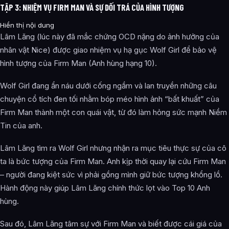
TẬP 3: NHIỆM VỤ FIRM MAN VÀ SỰ DỐI TRÁ CỦA HÌNH TƯỢNG
Hiển thị nội dung
Lâm Lăng (lúc này đã mắc chứng OCD nặng do ảnh hưởng của
nhân vật Nice) được giao nhiệm vụ hạ gục Wolf Girl để bảo vệ
hình tượng của Firm Man (Anh hùng hạng 10).
Wolf Girl đang ẩn náu dưới cống ngầm và lan truyền những câu
chuyện cổ tích đen tối nhằm bóp méo hình ảnh “bất khuất” của
Firm Man thành một con quái vật, từ đó làm hỏng sức mạnh Niềm
Tin của anh.
Lâm Lăng tìm ra Wolf Girl nhưng nhận ra mục tiêu thực sự của cô
ta là bức tượng của Firm Man. Anh kịp thời quay lại cứu Firm Man
– người đang kiệt sức vì phải gồng mình giữ bức tượng khổng lồ.
Hành động này giúp Lâm Lăng chính thức lọt vào Top 10 Anh
hùng.
Sau đó, Lâm Lăng tâm sự với Firm Man và biết được cái giá của