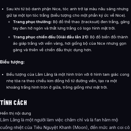
Sau khi từ bỏ danh phận Nice, tóc anh trở lại màu nâu sáng nhưng
giữ lại một lọn tóc trắng (biểu tượng cho một phần ký ức về Nice).
Trang phục thường:
Bộ đồ thể thao (tracksuit) đen trắng, găng
tay đen hở ngón và thắt lưng trắng có logo hình mặt trời.
Trang phục chiến đấu (Giải đấu lần 21):
Bộ đồ biến đổi thành
áo giáp trắng với viền vàng, hơi giống bộ của Nice nhưng gọn
gàng và thiên về chiến đấu thực dụng hơn.
Biểu tượng:
Biểu tượng của Lâm Lăng là một hình tròn với 6 hình tam giác cong
nhẹ tỏa ra theo chiều kim đồng hồ từ đường viền, tạo ra một
khoảng trắng hình tròn ở giữa, trông giống như mặt trời.
TÍNH CÁCH
Hiển thị nội dung
Lâm Lăng là một người làm việc chăm chỉ và là fan hâm mộ
cuồng nhiệt của Tiêu Nguyệt Khanh (Moon), đến mức anh coi cô