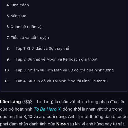
Tính cách
Năng lực
Quan hệ nhân vật
Tiểu sử và cốt truyện
Tập 1: Khởi đầu và Sự thay thế
Tập 2: Sự thật về Moon và Kế hoạch giải thoát
Tập 3: Nhiệm vụ Firm Man và Sự dối trá của hình tượng
Tập 4: Sự sụp đổ và Tái sinh (“Người Bình Thường”)
Cái kết bi kịch
Lâm Lăng
(林凌 – Lin Ling) là nhân vật chính trong phần đầu tiên
Lịch sử đối đầu
của bộ hoạt hình
To Be Hero X
, đồng thời là nhân vật phụ trong
Đánh giá nhân vật
các arc thứ 8, 10 và arc cuối cùng. Anh là một thường dân bị buộc
phải đảm nhận danh tính của
Nice
sau khi vị anh hùng này tự sát.
Thông tin bên lề & Câu nói