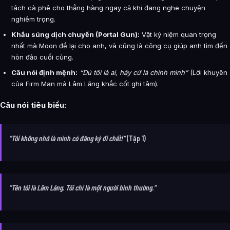
tách cà phê cho thẳng hàng ngay cả khi đang nghe chuyện
nghiêm trọng.
Khẩu súng dịch chuyển (Portal Gun):
Vật kỷ niệm quan trọng
nhất mà Moon để lại cho anh, và cũng là công cụ giúp anh tìm đến
hòn đảo cuối cùng.
Câu nói định mệnh:
“Dù tôi là ai, hãy cứ là chính mình”
(Lời khuyên
của Firm Man mà Lâm Lăng khắc cốt ghi tâm).
Câu nói tiêu biểu:
“Tôi không nhớ là mình có đăng ký đi chết!”
(Tập 1)
“Tên tôi là Lâm Lăng. Tôi chỉ là một người bình thường.”