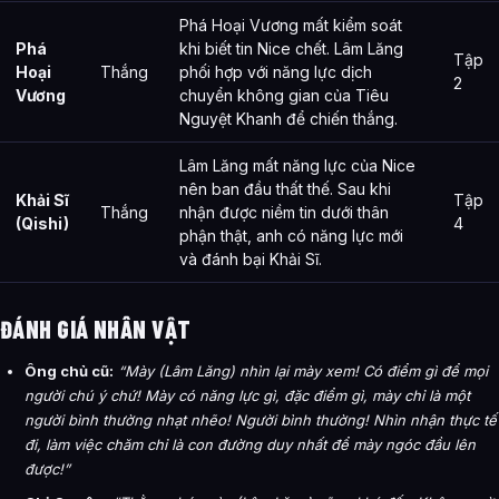
Phá Hoại Vương mất kiểm soát
Phá
khi biết tin Nice chết. Lâm Lăng
Tập
Hoại
Thắng
phối hợp với năng lực dịch
2
Vương
chuyển không gian của Tiêu
Nguyệt Khanh để chiến thắng.
Lâm Lăng mất năng lực của Nice
nên ban đầu thất thế. Sau khi
Khải Sĩ
Tập
Thắng
nhận được niềm tin dưới thân
(Qishi)
4
phận thật, anh có năng lực mới
và đánh bại Khải Sĩ.
ĐÁNH GIÁ NHÂN VẬT
Ông chủ cũ:
“Mày (Lâm Lăng) nhìn lại mày xem! Có điểm gì để mọi
người chú ý chứ! Mày có năng lực gì, đặc điểm gì, mày chỉ là một
người bình thường nhạt nhẽo! Người bình thường! Nhìn nhận thực tế
đi, làm việc chăm chỉ là con đường duy nhất để mày ngóc đầu lên
được!”