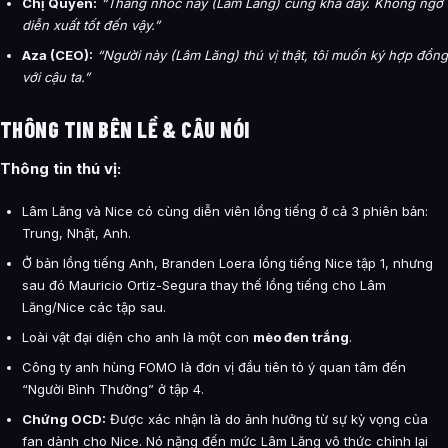
Chị Quyên:
“Thằng nhóc này (Lâm Lăng) cũng khá đấy. Không ngờ
diễn xuất tốt đến vậy.”
Aza (CEO):
“Người này (Lâm Lăng) thú vị thật, tôi muốn ký hợp đồng
với cậu ta.”
THÔNG TIN BÊN LỀ & CÂU NÓI
Thông tin thú vị:
Lâm Lăng và Nice có cùng diễn viên lồng tiếng ở cả 3 phiên bản:
Trung, Nhật, Anh.
Ở bản lồng tiếng Anh, Branden Loera lồng tiếng Nice tập 1, nhưng
sau đó Mauricio Ortiz-Segura thay thế lồng tiếng cho Lâm
Lăng/Nice các tập sau.
Loài vật đại diện cho anh là một con
mèo đen trắng
.
Công ty anh hùng FOMO là đơn vị đầu tiên tỏ ý quan tâm đến
“Người Bình Thường” ở tập 4.
Chứng OCD:
Được xác nhận là do ảnh hưởng từ sự kỳ vọng của
fan dành cho Nice. Nó nặng đến mức Lâm Lăng vô thức chỉnh lại