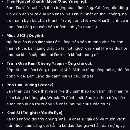
Tiêu Nguyệt Khanh (Moon/Xiao Yueqing):
Ban đầu là “crush” và thần tượng của Lâm Lăng. Cô là nguồn động
lực giúp anh vượt qua khó khăn. Sau khi bị nhốt chung 1 tháng, họ
trở thành bạn bè chân thành. Trong trận chiến với Khải Sĩ, tình cảm
của Lâm Lăng chuyển hóa thành tình yêu thực sự.
Miss J (Chị Quyên):
Người quản lý đã tìm thấy Lâm Lăng trên sân thượng và biến anh
thành Nice. Lâm Lăng thấy cô là một người khá khắt khe và đòi hỏi
cao, cả khi là sếp hiện tại lẫn khi là khách hàng cũ.
Trình Giảo Kim (Cheng Yaojin – Ông chủ cũ):
Sếp cũ của Lâm Lăng, người bị Khải Sĩ thao túng bằng nỗi sợ để tấn
công Nice. Lâm Lăng đã đánh bại và cứu ông ta.
Phá Hoại Vương (Wreck):
Bạn thân của Nice thật và là “kẻ thù giả” theo kịch bản. Khi nhận ra
Lâm Lăng là hàng giả, Wreck đã đánh thật. Sau khi thua trận, hắn
được cho là đã rơi xuống và chết (nhưng chưa xác thực).
Khải Sĩ (Enlighter/God’s Eye):
Kẻ thù không đội trời chung. Khải Sĩ ghét sự giả dối và muốn vạch
trần Nice. Lâm Lăng coi hắn là kẻ đạo đức giả vì hắn dàn dựng vụ