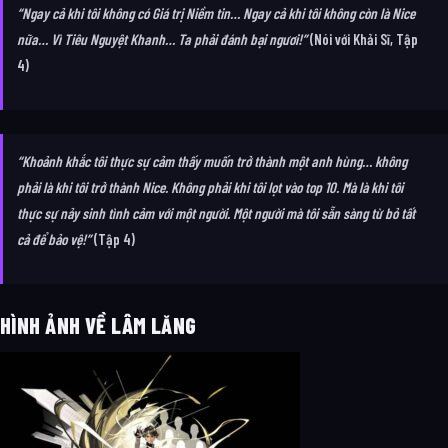
“Ngay cả khi tôi không có Giá trị Niềm tin… Ngay cả khi tôi không còn là Nice
nữa… Vì Tiêu Nguyệt Khanh… Ta phải đánh bại ngươi!”
(Nói với Khải Sĩ, Tập
4)
“Khoảnh khắc tôi thực sự cảm thấy muốn trở thành một anh hùng… không
phải là khi tôi trở thành Nice. Không phải khi tôi lọt vào top 10. Mà là khi tôi
thực sự nảy sinh tình cảm với một người. Một người mà tôi sẵn sàng từ bỏ tất
cả để bảo vệ!”
(Tập 4)
HÌNH ẢNH VỀ LÂM LĂNG