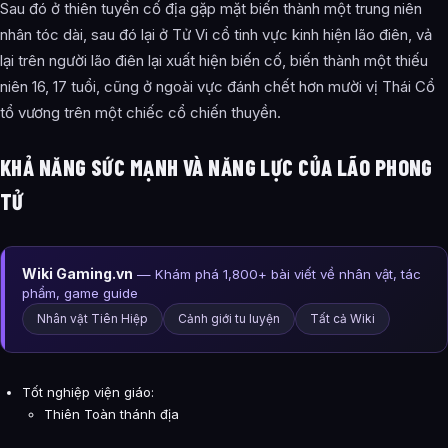
Sau đó ở thiên tuyền cố địa gặp mặt biến thành một trung niên
nhân tóc dài, sau đó lại ở Tử Vi cổ tinh vực kinh hiện lão điên, vả
lại trên người lão điên lại xuất hiện biến cố, biến thành một thiếu
niên 16, 17 tuổi, cũng ở ngoài vực đánh chết hơn mười vị Thái Cổ
tổ vương trên một chiếc cổ chiến thuyền.
KHẢ NĂNG SỨC MẠNH VÀ NĂNG LỰC CỦA LÃO PHONG
TỬ
Wiki Gaming.vn
— Khám phá 1,800+ bài viết về nhân vật, tác
phẩm, game guide
Nhân vật Tiên Hiệp
Cảnh giới tu luyện
Tất cả Wiki
Tốt nghiệp viện giáo:
Thiên Toàn thánh địa