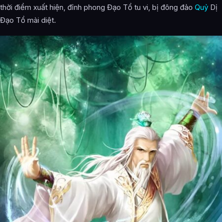
thời điểm xuất hiện, đỉnh phong Đạo Tổ tu vi, bị đông đảo
Quỷ
Dị
Đạo Tổ mài diệt.