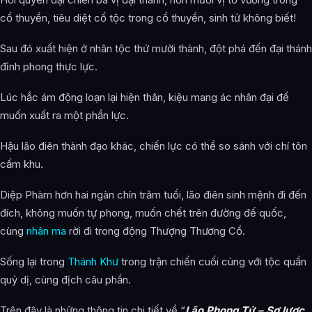
cổ thuyền, tiêu diệt cổ tộc trong cổ thuyền, sinh tử không biết!
Sau đó xuất hiện ở nhân tộc thứ mười thành, đột phá đến đại thánh
đỉnh phong thực lực.
Lúc hắc ám động loạn lại hiện thân, kiệu mang ác nhân đại đế
muốn xuất ra một phần lực.
Hậu lão điên thành đạo khác, chiến lực có thể so sánh với chí tôn
cấm khu.
Diệp Phàm hơn hai ngàn chín trăm tuổi, lão điên sinh mệnh đi đến
đích, không muốn tự phong, muốn chết trên đường đế quốc,
cùng
nhân ma
rời đi trong động Thượng Thương Cổ.
Sống lại trong
Thánh Khư
trong trận chiến cuối cùng với tộc quần
quỷ dị, cùng địch câu phần.
Trên đây là những thông tin chi tiết về “
Lão Phong Tử – Sơ lược