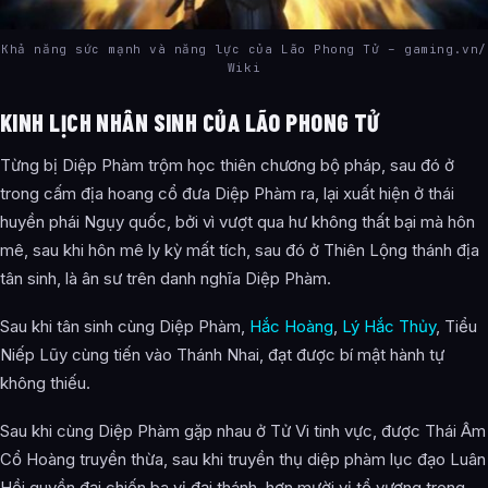
Khả năng sức mạnh và năng lực của Lão Phong Tử – gaming.vn/
Wiki
KINH LỊCH NHÂN SINH CỦA LÃO PHONG TỬ
Từng bị Diệp Phàm trộm học thiên chương bộ pháp, sau đó ở
trong cấm địa hoang cổ đưa Diệp Phàm ra, lại xuất hiện ở thái
huyền phái Ngụy quốc, bởi vì vượt qua hư không thất bại mà hôn
mê, sau khi hôn mê ly kỳ mất tích, sau đó ở Thiên Lộng thánh địa
tân sinh, là ân sư trên danh nghĩa Diệp Phàm.
Sau khi tân sinh cùng Diệp Phàm,
Hắc Hoàng
,
Lý Hắc Thủy
, Tiểu
Niếp Lũy cùng tiến vào Thánh Nhai, đạt được bí mật hành tự
không thiếu.
Sau khi cùng Diệp Phàm gặp nhau ở Tử Vi tinh vực, được Thái Âm
Cổ Hoàng truyền thừa, sau khi truyền thụ diệp phàm lục đạo Luân
Hồi quyền đại chiến ba vị đại thánh, hơn mười vị tổ vương trong