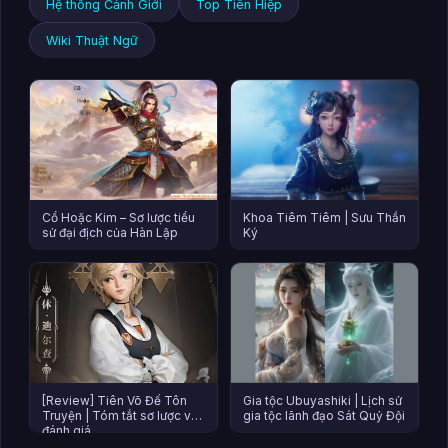
Hệ thống Cảnh Giới
Top Tiên Hiệp
Wiki Thuật Ngữ
Cổ Hoặc Kim – Sơ lược tiểu
Khoa Tiêm Tiêm | Sưu Thần
sử đại địch của Hàn Lập
Ký
[Review] Tiên Võ Đế Tôn
Gia tộc Ubuyashiki | Lịch sử
Truyện | Tóm tắt sơ lược và
gia tộc lãnh đạo Sát Quỷ Đội
đánh giá