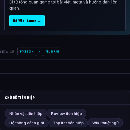
Đi từ tổng quan game tới bài viết, meta và hướng dẫn liên
quan.
Mở Wiki Game →
CHIA SE:
FACEBOOK
X
TELEGRAM
CHỦ ĐỀ TIÊN HIỆP
Nhân vật tiên hiệp
Review tiên hiệp
Hệ thống cảnh giới
Top list tiên hiệp
Wiki thuật ngữ