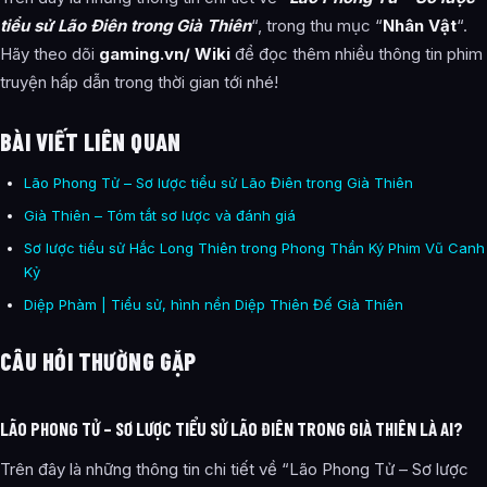
tiểu sử Lão Điên trong Già Thiên
“, trong thu mục “
Nhân Vật
“.
Hãy theo dõi
gaming.vn/ Wiki
để đọc thêm nhiều thông tin phim
truyện hấp dẫn trong thời gian tới nhé!
BÀI VIẾT LIÊN QUAN
Lão Phong Tử – Sơ lược tiểu sử Lão Điên trong Già Thiên
Già Thiên – Tóm tắt sơ lược và đánh giá
Sơ lược tiểu sử Hắc Long Thiên trong Phong Thần Ký Phim Vũ Canh
Kỷ
Diệp Phàm | Tiểu sử, hình nền Diệp Thiên Đế Già Thiên
CÂU HỎI THƯỜNG GẶP
LÃO PHONG TỬ – SƠ LƯỢC TIỂU SỬ LÃO ĐIÊN TRONG GIÀ THIÊN LÀ AI?
Trên đây là những thông tin chi tiết về “Lão Phong Tử – Sơ lược