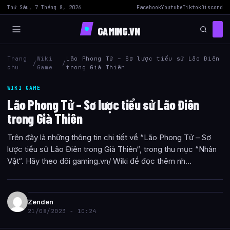
Thứ Sáu, 7 Tháng 8, 2026
Facebook
Youtube
Tiktok
Discord
GAMING.VN
Trang
Wiki
Lão Phong Tử – Sơ lược tiểu sử Lão Điên
/
/
chu
Game
trong Già Thiên
WIKI GAME
Lão Phong Tử – Sơ lược tiểu sử Lão Điên
trong Già Thiên
Trên đây là những thông tin chi tiết về “Lão Phong Tử – Sơ
lược tiểu sử Lão Điên trong Già Thiên“, trong thu mục “Nhân
Vật“. Hãy theo dõi gaming.vn/ Wiki để đọc thêm nh...
Zenden
21/08/2023 - 10:24