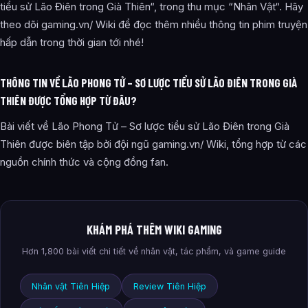
tiểu sử Lão Điên trong Già Thiên“, trong thu mục “Nhân Vật“. Hãy
theo dõi gaming.vn/ Wiki để đọc thêm nhiều thông tin phim truyện
hấp dẫn trong thời gian tới nhé!
THÔNG TIN VỀ LÃO PHONG TỬ – SƠ LƯỢC TIỂU SỬ LÃO ĐIÊN TRONG GIÀ
THIÊN ĐƯỢC TỔNG HỢP TỪ ĐÂU?
Bài viết về Lão Phong Tử – Sơ lược tiểu sử Lão Điên trong Già
Thiên được biên tập bởi đội ngũ gaming.vn/ Wiki, tổng hợp từ các
nguồn chính thức và cộng đồng fan.
KHÁM PHÁ THÊM WIKI GAMING
Hơn 1,800 bài viết chi tiết về nhân vật, tác phẩm, và game guide
Nhân vật Tiên Hiệp
Review Tiên Hiệp