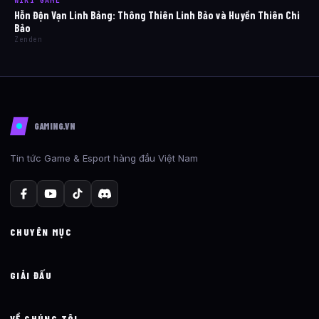
WIKI GAME
Hỗn Độn Vạn Linh Bảng: Thông Thiên Linh Bảo và Huyền Thiên Chi
Bảo
Zenden
GAMING.VN
Tin tức Game & Esport hàng đầu Việt Nam
CHUYÊN MỤC
GIẢI ĐẤU
VỀ CHÚNG TÔI