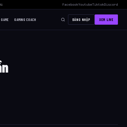
i Mid Hiệu Quả Nhất
›
AWC 2026 Liên Quân Mobile – Lịch Thi Đấu, Đ
Facebook
Youtube
Tiktok
Discord
I GAME
GAMING COACH
ĐĂNG NHẬP
XEM LIVE
ần