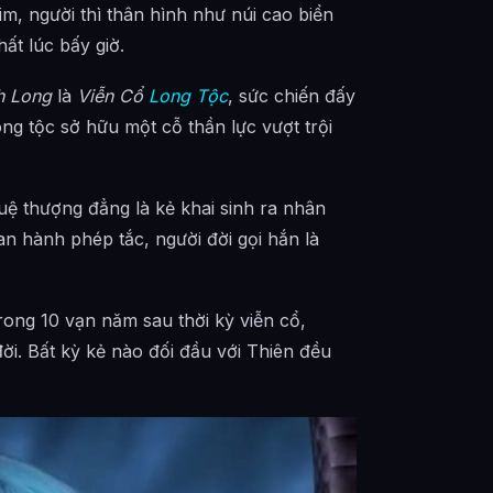
him, người thì thân hình như núi cao biển
nhất lúc bấy giờ.
h Long
là
Viễn Cổ
Long Tộc
, sức chiến đấy
ng tộc sở hữu một cỗ thần lực vượt trội
uệ thượng đẳng là kẻ khai sinh ra nhân
an hành phép tắc, người đời gọi hắn là
Trong 10 vạn năm sau thời kỳ viễn cổ,
 đời. Bất kỳ kẻ nào đối đầu với Thiên đều