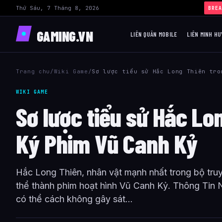
Thứ Sáu, 7 Tháng 8, 2026
BREA
GAMING.VN
LIÊN QUÂN MOBILE
LIÊN MINH HU
Trang chu
/
Wiki Game
/
Sơ lược tiểu sử Hắc Long Thiên tro
WIKI GAME
Sơ lược tiểu sử Hắc L
Ký Phim Vũ Canh Kỷ
Hắc Long Thiên, nhân vật mạnh nhất trong bộ tr
thể thành phim hoạt hình Vũ Canh Kỷ. Thông Tin 
có thể cách không gây sát...