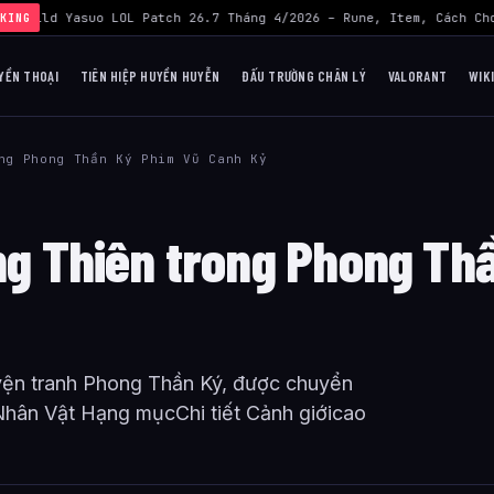
›
Build Yasuo LOL Patch 26.7 Tháng 4/2026 – Rune, Item, Cách Chơ
KING
YỀN THOẠI
TIÊN HIỆP HUYỀN HUYỄN
ĐẤU TRƯỜNG CHÂN LÝ
VALORANT
WIK
ng Phong Thần Ký Phim Vũ Canh Kỷ
ong Thiên trong Phong Th
uyện tranh Phong Thần Ký, được chuyển
Nhân Vật Hạng mụcChi tiết Cảnh giớicao