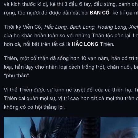
và kích thước kì dị, kẻ thì 3 đầu 6 tay, đầu sừng, cánh c
rộng, tộc người đó được dẫn dắt bởi
BÀN CỔ
, kẻ trí giả 
Thời kỳ Viễn Cổ,
Hắc Long
,
Bạch Long
,
Hoàng Long
,
Xíc
của họ khác hoàn toàn so với những Thần tộc còn lại. Lo
hơn cả, nổi bật trên tất cả là
HẮC LONG
Thiên.
Thiên, một cổ thần đã sống hơn 10 vạn năm, hắn có trí t
loại, hắn dạy cho nhân loại cách trồng trọt, chăn nuôi, b
“phụ thân”.
Vì thế Thiên được sự kính nể tuyệt đối của cả thiên hạ. 
Thiên cai quản mọi sự, vị trí cao hơn tất cả mọi thứ trên
không có cơ hội thắng lợi.