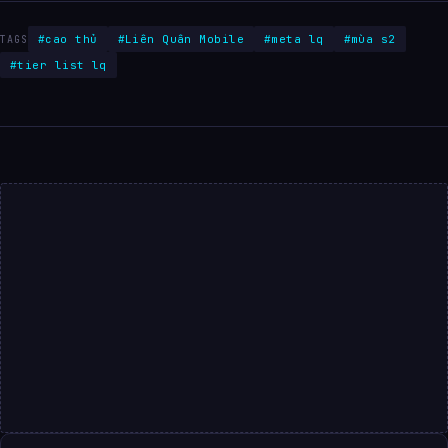
#cao thủ
#Liên Quân Mobile
#meta lq
#mùa s2
TAGS
#tier list lq