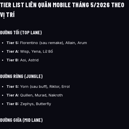
TIER LIST LIÊN QUÂN MOBILE THÁNG 5/2026 THEO
VỊ TRÍ
ĐƯỜNG TỐI (TOP LANE)
Tier S:
Florentino (sau remake), Allain, Arum
Tier A:
Wisp, Yena, Lữ Bố
Tier B:
Aoi, Astrid
ĐƯỜNG RỪNG (JUNGLE)
Tier S:
Yorn (sau buff), Riktor, Errol
Tier A:
Quillen, Murad, Nakroth
Tier B:
Zephys, Butterfly
ĐƯỜNG GIỮA (MID LANE)