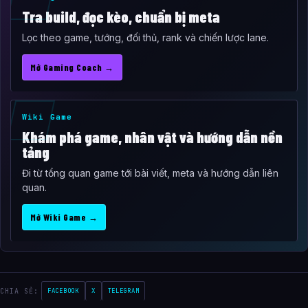
Tra build, đọc kèo, chuẩn bị meta
Lọc theo game, tướng, đối thủ, rank và chiến lược lane.
Mở Gaming Coach →
Wiki Game
Khám phá game, nhân vật và hướng dẫn nền
tảng
Đi từ tổng quan game tới bài viết, meta và hướng dẫn liên
quan.
Mở Wiki Game →
CHIA SẺ:
FACEBOOK
X
TELEGRAM