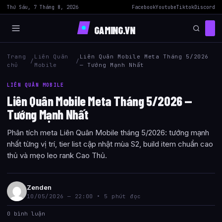
Thứ Sáu, 7 Tháng 8, 2026
Facebook
Youtube
Tiktok
Discord
GAMING.VN
Trang
Liên Quân
Liên Quân Mobile Meta Tháng 5/2026
/
/
chủ
Mobile
— Tướng Mạnh Nhất
LIÊN QUÂN MOBILE
Liên Quân Mobile Meta Tháng 5/2026 —
Tướng Mạnh Nhất
Phân tích meta Liên Quân Mobile tháng 5/2026: tướng mạnh
nhất từng vị trí, tier list cập nhật mùa S2, build item chuẩn cao
thủ và mẹo leo rank Cao Thủ.
Zenden
10/05/2026 — 22:00 • 5 phút đọc
0 bình luận