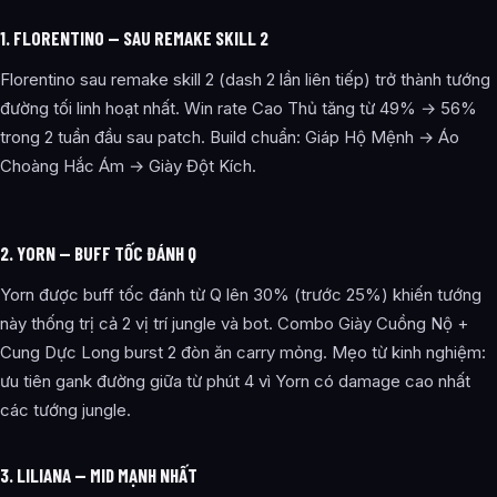
1. FLORENTINO — SAU REMAKE SKILL 2
Florentino sau remake skill 2 (dash 2 lần liên tiếp) trở thành tướng
đường tối linh hoạt nhất. Win rate Cao Thủ tăng từ 49% → 56%
trong 2 tuần đầu sau patch. Build chuẩn: Giáp Hộ Mệnh → Áo
Choàng Hắc Ám → Giày Đột Kích.
2. YORN — BUFF TỐC ĐÁNH Q
Yorn được buff tốc đánh từ Q lên 30% (trước 25%) khiến tướng
này thống trị cả 2 vị trí jungle và bot. Combo Giày Cuồng Nộ +
Cung Dực Long burst 2 đòn ăn carry mỏng. Mẹo từ kinh nghiệm:
ưu tiên gank đường giữa từ phút 4 vì Yorn có damage cao nhất
các tướng jungle.
3. LILIANA — MID MẠNH NHẤT