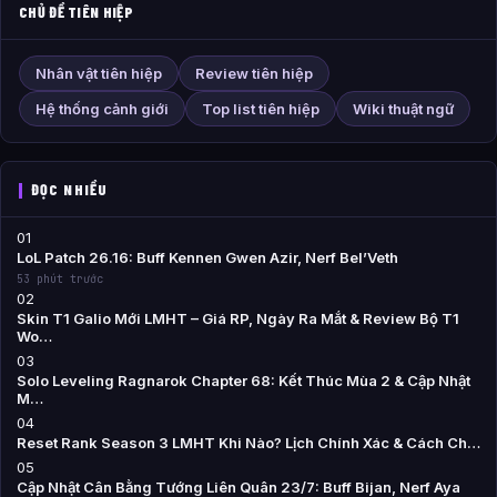
CHỦ ĐỀ TIÊN HIỆP
Nhân vật tiên hiệp
Review tiên hiệp
Hệ thống cảnh giới
Top list tiên hiệp
Wiki thuật ngữ
ĐỌC NHIỀU
01
LoL Patch 26.16: Buff Kennen Gwen Azir, Nerf Bel’Veth
53 phút trước
02
Skin T1 Galio Mới LMHT – Giá RP, Ngày Ra Mắt & Review Bộ T1
Wo…
03
Solo Leveling Ragnarok Chapter 68: Kết Thúc Mùa 2 & Cập Nhật
M…
04
Reset Rank Season 3 LMHT Khi Nào? Lịch Chính Xác & Cách Ch…
05
Cập Nhật Cân Bằng Tướng Liên Quân 23/7: Buff Bijan, Nerf Aya