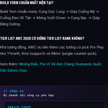
BUILD YORN CHUẨN NHẤT HIỆN TẠI?
Build Yorn chuẩn meta: Cung Dực Long → Giày Cuồng Nộ →
Cuồng Đao Vô Tận → Móng Vuốt Omen → Cung Bạc → Giáp
Băng Sương.
TIER LIST AWC 2026 CÓ GIỐNG TIER LIST RANK KHÔNG?
Khá tương đồng. AWC ưu tiên thêm các tướng có pick Pro Play
như Y’bneth, Krixi (support) và Riktor (jungle counter-pick).
Xem thêm:
Những Điều Thú Vị Về Anh Chàng Husbando Quốc
Dân Satoru Gojo
.
// CÔNG CỤ
Đi nhanh tới công cụ phù hợp
Gaming Coach