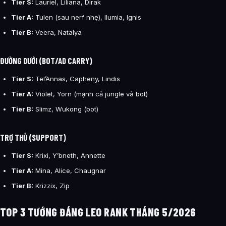
Tier S:
Lauriel, Liliana, Dirak
Tier A:
Tulen (sau nerf nhẹ), Ilumia, Ignis
Tier B:
Veera, Natalya
ĐƯỜNG DƯỚI (BOT/AD CARRY)
Tier S:
Tel’Annas, Capheny, Lindis
Tier A:
Violet, Yorn (mạnh cả jungle và bot)
Tier B:
Slimz, Wukong (bot)
TRỢ THỦ (SUPPORT)
Tier S:
Krixi, Y’bneth, Annette
Tier A:
Mina, Alice, Chaugnar
Tier B:
Krizzix, Zip
TOP 3 TƯỚNG ĐÁNG LEO RANK THÁNG 5/2026