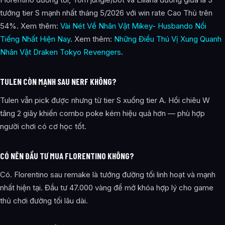
tướng tier S mạnh nhất tháng 5/2026 với win rate Cao Thủ trên
54%. Xem thêm:
Vài Nét Về Nhân Vật Mikey- Husbando Nổi
Tiếng Nhất Hiện Nay
. Xem thêm:
Những Điều Thú Vị Xung Quanh
Nhân Vật Draken Tokyo Revengers
.
TULEN CÒN MẠNH SAU NERF KHÔNG?
Tulen vẫn pick được nhưng từ tier S xuống tier A. Hồi chiêu W
tăng 2 giây khiến combo poke kém hiệu quả hơn — phù hợp
người chơi có cơ học tốt.
CÓ NÊN ĐẦU TƯ MUA FLORENTINO KHÔNG?
Có. Florentino sau remake là tướng đường tối linh hoạt và mạnh
nhất hiện tại. Đầu tư 47.000 vàng để mở khóa hợp lý cho game
thủ chơi đường tối lâu dài.