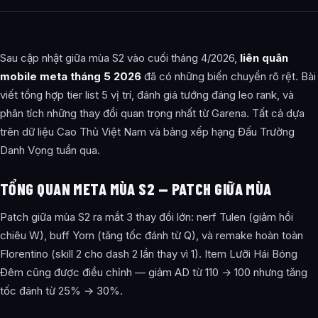
Sau cập nhật giữa mùa S2 vào cuối tháng 4/2026,
liên quân
mobile meta tháng 5 2026
đã có những biến chuyển rõ rệt. Bài
viết tổng hợp tier list 5 vị trí, đánh giá tướng đáng leo rank, và
phân tích những thay đổi quan trọng nhất từ Garena. Tất cả dựa
trên dữ liệu Cao Thủ Việt Nam và bảng xếp hạng Đấu Trường
Danh Vọng tuần qua.
TỔNG QUAN META MÙA S2 — PATCH GIỮA MÙA
Patch giữa mùa S2 ra mắt 3 thay đổi lớn: nerf Tulen (giảm hồi
chiêu W), buff Yorn (tăng tốc đánh từ Q), và remake hoàn toàn
Florentino (skill 2 cho dash 2 lần thay vì 1). Item Lưỡi Hái Bóng
Đêm cũng được điều chỉnh — giảm AD từ 110 → 100 nhưng tăng
tốc đánh từ 25% → 30%.