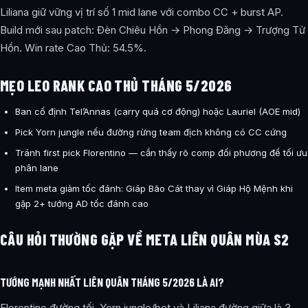
Liliana giữ vững vị trí số 1 mid lane với combo CC + burst AP.
Build mới sau patch: Đèn Chiêu Hồn → Phong Đăng → Trượng Tử
Hồn. Win rate Cao Thủ: 54.5%.
MẸO LEO RANK CAO THỦ THÁNG 5/2026
Ban cố định Tel’Annas (carry quá cơ động) hoặc Lauriel (AOE mid)
Pick Yorn jungle nếu đường rừng team địch không có CC cứng
Tránh first pick Florentino — cần thấy rõ comp đối phương để tối ưu
phân lane
Item meta giảm tốc đánh: Giáp Bão Cát thay vì Giáp Hộ Mệnh khi
gặp 2+ tướng AD tốc đánh cao
CÂU HỎI THƯỜNG GẶP VỀ META LIÊN QUÂN MÙA S2
TƯỚNG MẠNH NHẤT LIÊN QUÂN THÁNG 5/2026 LÀ AI?
Florentino đường tối, Yorn jungle/bot và Liliana đường giữa là 3