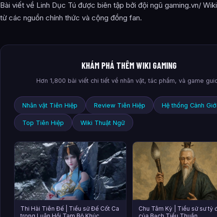
Bài viết về Linh Dục Tú được biên tập bởi đội ngũ gaming.vn/ Wik
từ các nguồn chính thức và cộng đồng fan.
KHÁM PHÁ THÊM WIKI GAMING
Hơn 1,800 bài viết chi tiết về nhân vật, tác phẩm, và game gui
Nhân vật Tiên Hiệp
Review Tiên Hiệp
Hệ thống Cảnh Giớ
Top Tiên Hiệp
Wiki Thuật Ngữ
Thi Hài Tiên Đế | Tiểu sử Đế Cốt Ca
Chu Tâm Kỳ | Tiểu sử sư tỷ đ
trong Luân Hồi Tam Bộ Khúc
của Bạch Tiểu Thuần