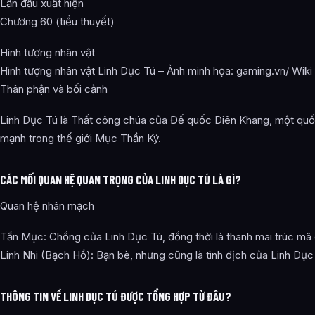
Lần đầu xuất hiện
Chương 60 (tiểu thuyết)
Hình tượng nhân vật
Hình tượng nhân vật Linh Dục Tú – Ảnh minh họa: gaming.vn/ Wiki
Thân phận và bối cảnh
Linh Dục Tú là Thất công chúa của Đế quốc Diên Khang, một quố
mạnh trong thế giới Mục Thần Ký.
CÁC MỐI QUAN HỆ QUAN TRỌNG CỦA LINH DỤC TÚ LÀ GÌ?
Quan hệ nhân mạch
Tần Mục: Chồng của Linh Dục Tú, đồng thời là thanh mai trúc mã
Linh Nhi (Bạch Hồ): Bạn bè, nhưng cũng là tình địch của Linh Dục
THÔNG TIN VỀ LINH DỤC TÚ ĐƯỢC TỔNG HỢP TỪ ĐÂU?