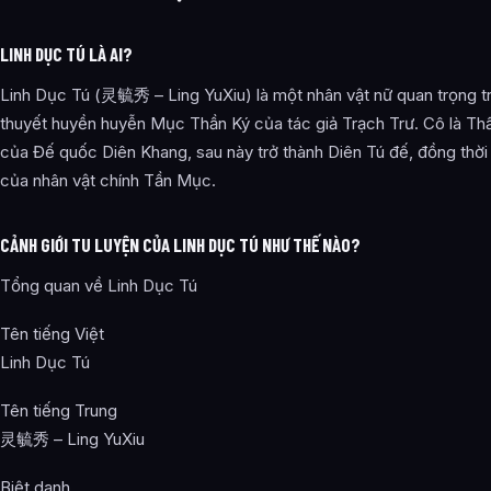
LINH DỤC TÚ LÀ AI?
Linh Dục Tú (灵毓秀 – Ling YuXiu) là một nhân vật nữ quan trọng tr
thuyết huyền huyễn Mục Thần Ký của tác giả Trạch Trư. Cô là Th
của Đế quốc Diên Khang, sau này trở thành Diên Tú đế, đồng thời
của nhân vật chính Tần Mục.
CẢNH GIỚI TU LUYỆN CỦA LINH DỤC TÚ NHƯ THẾ NÀO?
Tổng quan về Linh Dục Tú
Tên tiếng Việt
Linh Dục Tú
Tên tiếng Trung
灵毓秀 – Ling YuXiu
Biệt danh