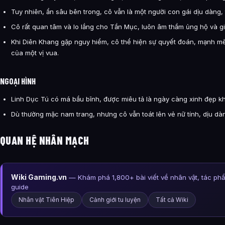
Tuy nhiên, ẩn sâu bên trong, cô vẫn là một người con gái dịu dàng, 
Cô rất quan tâm và lo lắng cho Tần Mục, luôn âm thầm ủng hộ và g
Khi Diên Khang gặp nguy hiểm, cô thể hiện sự quyết đoán, mạnh mẽ 
của một vị vua.
NGOẠI HÌNH
Linh Dục Tú có má bầu bĩnh, được miêu tả là ngày càng xinh đẹp khi
Dù thường mặc nam trang, nhưng cô vẫn toát lên vẻ nữ tính, dịu dà
QUAN HỆ NHÂN MẠCH
Wiki Gaming.vn
— Khám phá 1,800+ bài viết về nhân vật, tác ph
guide
Nhân vật Tiên Hiệp
Cảnh giới tu luyện
Tất cả Wiki