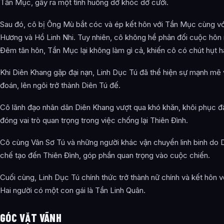
Tần Mục, gây ra một tình huống dở khóc dở cười.
Sau đó, cô bị Ông Mù bắt cóc và ép kết hôn với Tần Mục cùng v
Hương và Hồ Linh Nhi. Tuy nhiên, cô không hề phản đối cuộc hôn 
Đêm tân hôn, Tần Mục lại không làm gì cả, khiến cô có chút hụt h
Khi Diên Khang gặp đại nạn, Linh Dục Tú đã thể hiện sự mạnh mẽ
đoán, lên ngôi trở thành Diên Tú đế.
Cô lãnh đạo nhân dân Diên Khang vượt qua khó khăn, khôi phục đ
đóng vai trò quan trọng trong việc chống lại Thiên Đình.
Cô cùng Vân Sơ Tú và những người khác vận chuyển linh binh do 
chế tạo đến Thiên Đình, góp phần quan trọng vào cuộc chiến.
Cuối cùng, Linh Dục Tú chính thức trở thành nữ chính và kết hôn 
Hai người có một con gái là Tần Linh Quân.
GÓC VẶT VÃNH