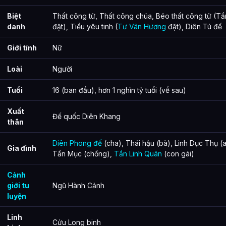
Biệt
Thất công tử, Thất công chúa, Béo thất công tử (T
danh
đặt), Tiểu yêu tinh (
Tư Vân Hương
đặt), Diên Tú đế
Giới tính
Nữ
Loài
Người
Tuổi
16 (ban đầu), hơn 1 nghìn tỷ tuổi (về sau)
Xuất
Đế quốc Diên Khang
thân
Diên Phong đế
(cha), Thái hậu (bà), Linh Dục Thụ (an
Gia đình
Tần Mục (chồng),
Tần Linh Quân
(con gái)
Cảnh
giới tu
Ngũ Hành Cảnh
luyện
Linh
Cửu Long binh