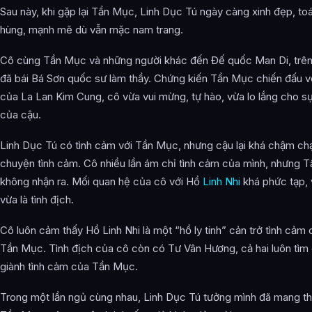
Sau này, khi gặp lại Tần Mục, Linh Dục Tú ngày càng xinh đẹp, toá
hùng, mạnh mẽ dù vẫn mặc nam trang.
Cô cùng Tần Mục và những người khác đến Đế quốc Man Di, trên
đã bái Bá Sơn quốc sư làm thầy. Chứng kiến Tần Mục chiến đấu v
của La Lan Kim Cung, cô vừa vui mừng, tự hào, vừa lo lắng cho sự
của cậu.
Linh Dục Tú có tình cảm với Tần Mục, nhưng cậu lại khá chậm ch
chuyện tình cảm. Cô nhiều lần ám chỉ tình cảm của mình, nhưng 
không nhận ra. Mối quan hệ của cô với Hồ
Linh Nhi
khá phức tạp, 
vừa là tình địch.
Cô luôn cảm thấy Hồ Linh Nhi là một “hồ ly tinh” cản trở tình cảm 
Tần Mục. Tình địch của cô còn có Tư Vân Hương, cả hai luôn tìm 
giành tình cảm của Tần Mục.
Trong một lần ngủ cùng nhau, Linh Dục Tú tưởng mình đã mang th