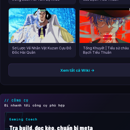
Sơ Lược Về Nhân Vật Kuzan Cựu Đô
Tống Khuyết | Tiểu sử cháu
Đôc Hải Quân
Bạch Tiểu Thuần
Xem tất cả Wiki →
// CÔNG CỤ
Đi nhanh tới công cụ phù hợp
Gaming Coach
Tra build, đọc kèo, chuẩn bị meta