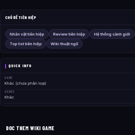
CHỦ ĐỀ TIÊN HIỆP
Nhân vật tiên hiệp
Review tiên hiệp
Hệ thống cảnh giới
Top list tiên hiệp
Wiki thuật ngữ
QUICK INFO
GAME
Khác (chưa phân loại)
GENRE
Khác
DOC THEM WIKI GAME