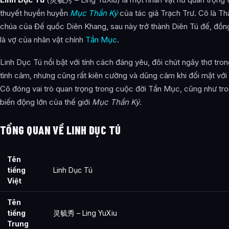
Linh Dục Tú là ai?
thuyết huyền huyễn
Mục Thần Ký
của tác giả Trạch Trư. Cô là Th
Cảnh giới tu luyện của Linh Dục Tú như thế nào?
chúa của Đế quốc Diên Khang, sau này trở thành Diên Tú đế, đồn
là vợ của nhân vật chính
Tần Mục
.
Linh Dục Tú xuất hiện trong tác phẩm nào?
Các mối quan hệ quan trọng của Linh Dục Tú là gì?
Linh Dục Tú nổi bật với tính cách đáng yêu, đôi chút ngây thơ tro
tình cảm, nhưng cũng rất kiên cường và dũng cảm khi đối mặt với
Thông tin về Linh Dục Tú được tổng hợp từ đâu?
Cô đóng vai trò quan trọng trong cuộc đời Tần Mục, cũng như tr
biến động lớn của thế giới
Mục Thần Ký
.
TỔNG QUAN VỀ LINH DỤC TÚ
Tên
tiếng
Linh Dục Tú
Việt
Tên
tiếng
灵毓秀 – Ling YuXiu
Trung