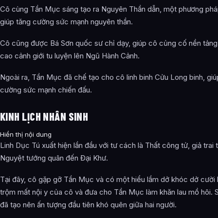
Cô cùng Tần Mục sáng tạo ra Nguyên Thần dẫn, một phương pháp
giúp tăng cường sức mạnh nguyên thần.
Cô cũng được Bá Sơn quốc sư chỉ dạy, giúp cô củng cố nền tảng
cao cảnh giới tu luyện lên Ngũ Hành Cảnh.
Ngoài ra, Tần Mục đã chế tạo cho cô linh binh Cửu Long binh, giú
cường sức mạnh chiến đấu.
KINH LỊCH NHÂN SINH
Hiển thị nội dung
Linh Dục Tú xuất hiện lần đầu với tư cách là Thất công tử, giả trai
Nguyệt tướng quân đến Đại Khư.
Tại đây, cô gặp gỡ Tần Mục và có một hiểu lầm dở khóc dở cười 
trộm mất nội y của cô và đưa cho Tần Mục làm khăn lau mồ hôi. 
đã tạo nên ấn tượng đầu tiên khó quên giữa hai người.