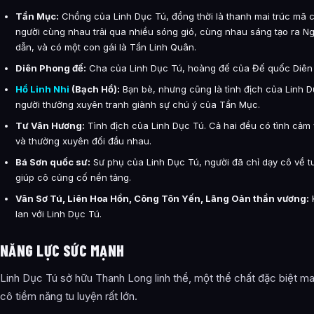
Tần Mục:
Chồng của Linh Dục Tú, đồng thời là thanh mai trúc mã c
người cùng nhau trải qua nhiều sóng gió, cùng nhau sáng tạo ra 
dẫn, và có một con gái là Tần Linh Quân.
Diên Phong đế:
Cha của Linh Dục Tú, hoàng đế của Đế quốc Diên
Hồ Linh Nhi
(Bạch Hồ):
Bạn bè, nhưng cũng là tình địch của Linh D
người thường xuyên tranh giành sự chú ý của Tần Mục.
Tư Vân Hương:
Tình địch của Linh Dục Tú. Cả hai đều có tình cảm
và thường xuyên đối đầu nhau.
Bá Sơn quốc sư:
Sư phụ của Linh Dục Tú, người đã chỉ dạy cô về t
giúp cô củng cố nền tảng.
Vân Sơ Tú, Liên Hoa Hồn, Công Tôn Yến, Lãng Oản thần vương:
K
lan với Linh Dục Tú.
NĂNG LỰC SỨC MẠNH
Linh Dục Tú sở hữu Thanh Long linh thể, một thể chất đặc biệt ma
cô tiềm năng tu luyện rất lớn.