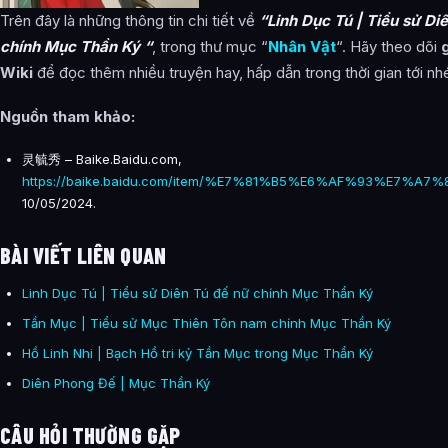
Trên đây là những thông tin chi tiết về
“Linh Dục Tú | Tiểu sử Di
chính Mục Thần Ký “
, trong thư mục “
Nhân Vật
“. Hãy theo dõi
Wiki
để đọc thêm nhiều truyện hay, hấp dẫn trong thời gian tới nh
Nguồn tham khảo
:
灵毓秀 – Baike.Baidu.com,
https://baike.baidu.com/item/%E7%81%B5%E6%AF%93%E7%A7%
10/05/2024.
BÀI VIẾT LIÊN QUAN
Linh Dục Tú | Tiểu sử Diên Tú đế nữ chính Mục Thần Ký
Tần Mục | Tiểu sử Mục Thiên Tôn nam chính Mục Thần Ký
Hồ Linh Nhi | Bạch Hồ tri kỷ Tần Mục trong Mục Thần Ký
Diên Phong Đế | Mục Thần Ký
CÂU HỎI THƯỜNG GẶP