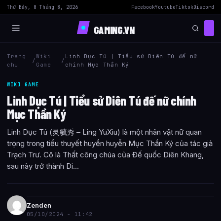
Thứ Bảy, 8 Tháng 8, 2026
Facebook
Youtube
Tiktok
Discord
GAMING.VN
Trang
Wiki
Linh Dục Tú | Tiểu sử Diên Tú đế nữ
/
/
chu
Game
chính Mục Thần Ký
WIKI GAME
Linh Dục Tú | Tiểu sử Diên Tú đế nữ chính
Mục Thần Ký
Linh Dục Tú (灵毓秀 – Ling YuXiu) là một nhân vật nữ quan
trọng trong tiểu thuyết huyền huyễn Mục Thần Ký của tác giả
Trạch Trư. Cô là Thất công chúa của Đế quốc Diên Khang,
sau này trở thành Di...
Zenden
05/10/2024 - 11:42