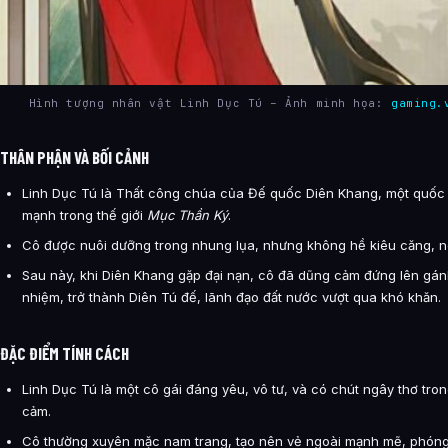
Hình tượng nhân vật Linh Dục Tú – Ảnh minh họa:
gaming.
THÂN PHẬN VÀ BỐI CẢNH
Linh Dục Tú là Thất công chúa của Đế quốc Diên Khang, một quốc
mạnh trong thế giới
Mục Thần Ký
.
Cô được nuôi dưỡng trong nhung lụa, nhưng không hề kiêu căng, 
Sau này, khi Diên Khang gặp đại nạn, cô đã dũng cảm đứng lên gán
nhiệm, trở thành Diên Tú đế, lãnh đạo đất nước vượt qua khó khăn.
ĐẶC ĐIỂM TÍNH CÁCH
Linh Dục Tú là một cô gái đáng yêu, vô tư, và có chút ngây thơ tro
cảm.
Cô thường xuyên mặc nam trang, tạo nên vẻ ngoài mạnh mẽ, phón