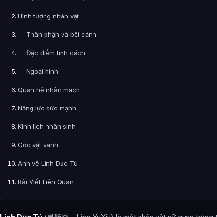
Hình tượng nhân vật
Thân phận và bối cảnh
Đặc điểm tính cách
Ngoại hình
Quan hệ nhân mạch
Năng lực sức mạnh
Kinh lịch nhân sinh
Góc vặt vãnh
Ảnh về Linh Dục Tú
Bài Viết Liên Quan
Câu Hỏi Thường Gặp
Linh Dục Tú
(灵毓秀 – Ling YuXiu) là một nhân vật nữ quan trọng t