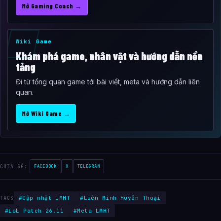
Mở Gaming Coach →
Wiki Game
Khám phá game, nhân vật và hướng dẫn nền
tảng
Đi từ tổng quan game tới bài viết, meta và hướng dẫn liên
quan.
Mở Wiki Game →
CHIA SẺ:
FACEBOOK
X
TELEGRAM
#Cập nhật LMHT
#Liên Minh Huyền Thoại
TAGS
#LoL Patch 26.11
#Meta LMHT