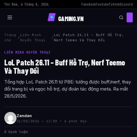
Thứ Năm, 6 Tháng 8, 2026
Facebook
Youtube
Tiktok
Discord
GAMING.VN
Trang
Liên Minh
LoL Patch 26.11 – Buff Hỗ Trợ,
/
/
chủ
Huyền Thoại
Nerf Teemo Và Thay Đổi
LIÊN MINH HUYỀN THOẠI
LoL Patch 26.11 – Buff Hỗ Trợ, Nerf Teemo
Và Thay Đổi
Tổng hợp LoL Patch 26.11 từ PBE: tướng được buff/nerf, thay
đổi trang bị và ngọc hỗ trợ, dự đoán tác động meta. Ra mắt
28/5/2026.
Zenden
21/05/2026 — 12:00 • 6 phút đọc
0 bình luận