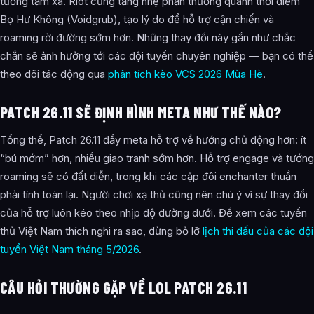
tướng tầm xa. Riot cũng tăng nhẹ phần thưởng quanh thời điểm
Bọ Hư Không (Voidgrub), tạo lý do để hỗ trợ cận chiến và
roaming rời đường sớm hơn. Những thay đổi này gần như chắc
chắn sẽ ảnh hưởng tới các đội tuyển chuyên nghiệp — bạn có thể
theo dõi tác động qua
phân tích kèo VCS 2026 Mùa Hè
.
PATCH 26.11 SẼ ĐỊNH HÌNH META NHƯ THẾ NÀO?
Tổng thể, Patch 26.11 đẩy meta hỗ trợ về hướng chủ động hơn: ít
“bú mớm” hơn, nhiều giao tranh sớm hơn. Hỗ trợ engage và tướng
roaming sẽ có đất diễn, trong khi các cặp đôi enchanter thuần
phải tính toán lại. Người chơi xạ thủ cũng nên chú ý vì sự thay đổi
của hỗ trợ luôn kéo theo nhịp độ đường dưới. Để xem các tuyển
thủ Việt Nam thích nghi ra sao, đừng bỏ lỡ
lịch thi đấu của các đội
tuyển Việt Nam tháng 5/2026
.
CÂU HỎI THƯỜNG GẶP VỀ LOL PATCH 26.11