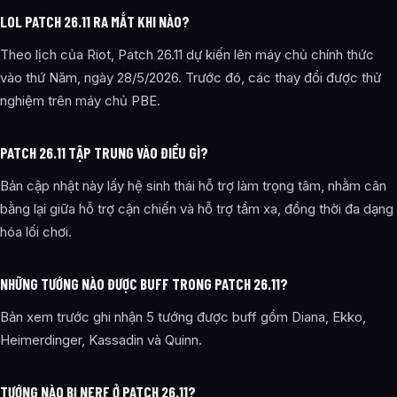
LOL PATCH 26.11 RA MẮT KHI NÀO?
Theo lịch của Riot, Patch 26.11 dự kiến lên máy chủ chính thức
vào thứ Năm, ngày 28/5/2026. Trước đó, các thay đổi được thử
nghiệm trên máy chủ PBE.
PATCH 26.11 TẬP TRUNG VÀO ĐIỀU GÌ?
Bản cập nhật này lấy hệ sinh thái hỗ trợ làm trọng tâm, nhằm cân
bằng lại giữa hỗ trợ cận chiến và hỗ trợ tầm xa, đồng thời đa dạng
hóa lối chơi.
NHỮNG TƯỚNG NÀO ĐƯỢC BUFF TRONG PATCH 26.11?
Bản xem trước ghi nhận 5 tướng được buff gồm Diana, Ekko,
Heimerdinger, Kassadin và Quinn.
TƯỚNG NÀO BỊ NERF Ở PATCH 26.11?