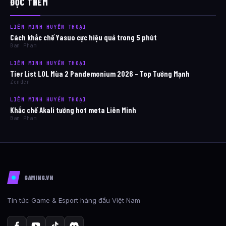
ĐỌC THÊM
LIÊN MINH HUYỀN THOẠI
Cách khắc chế Yasuo cực hiệu quả trong 5 phút
Ban Pham
LIÊN MINH HUYỀN THOẠI
Tier List LOL Mùa 2 Pandemonium 2026 – Top Tướng Mạnh
Zenden
LIÊN MINH HUYỀN THOẠI
Khắc chế Akali tướng hot meta Liên Minh
Ban Pham
GAMING.VN
Tin tức Game & Esport hàng đầu Việt Nam