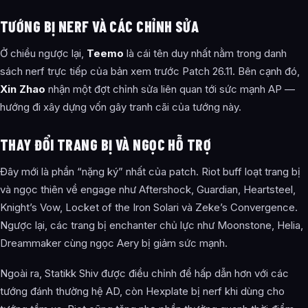
TƯỚNG BỊ NERF VÀ CÁC CHỈNH SỬA
Ở chiều ngược lại,
Teemo
là cái tên duy nhất nằm trong danh
sách nerf trực tiếp của bản xem trước Patch 26.11. Bên cạnh đó,
Xin Zhao
nhận một đợt chỉnh sửa liên quan tới sức mạnh AP —
hướng đi xây dựng vốn gây tranh cãi của tướng này.
THAY ĐỔI TRANG BỊ VÀ NGỌC HỖ TRỢ
Đây mới là phần “nặng ký” nhất của patch. Riot buff loạt trang bị
và ngọc thiên về engage như Aftershock, Guardian, Heartsteel,
Knight’s Vow, Locket of the Iron Solari và Zeke’s Convergence.
Ngược lại, các trang bị enchanter chủ lực như Moonstone, Helia,
Dreammaker cùng ngọc Aery bị giảm sức mạnh.
Ngoài ra, Statikk Shiv được điều chỉnh để hấp dẫn hơn với các
tướng đánh thường hệ AD, còn Hexplate bị nerf khi dùng cho