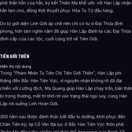
phệ thần hồn của hắn, ký kết Thiên Ma khế ước với Hàn Lập nhận
hắn làm chủ, đồng thời thuyết phục Hỏa Tu Tử đầu hàng.
Do bị giới diện Linh Giới áp chế nên chỉ có tu vi Đại Thừa đỉnh
phong, hơn tám nghìn năm đã giúp Hàn Lập đánh lui các Đại Thừa
đỉnh cấp của các tộc, cuối cùng trở về Tiên Giới.
TIÊN GIỚI THIÊN
Hiển thị nội dung
Trong “Phàm Nhân Tu Tiên Chi Tiên Giới Thiên”, Hàn Lập phi
thăng đến Bắc Hàn Tiên Vực, vì nguyên nhân không rõ đã đại
chiến với cường địch, Ma Quang giúp Hàn Lập chạy trốn, bản thâ
bị trọng thương, mất trí nhớ rơi vào trạng thái ngủ say, cùng Hàn
Lập rơi xuống Linh Hoàn Giới.
300 năm sau được đánh thức bắt đầu tu dưỡng, khôi phục đến
Chân Tiên kỳ; tại Cổ Vân đại lục ở Bắc Hàn Tiên Vực thôn phệ
Thiên Ma đồng tộc chiếm giữ thân thể ông ngoại của Bạch Tố