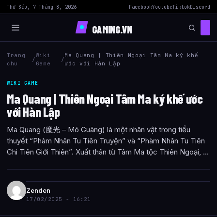
Thứ Sáu, 7 Tháng 8, 2026
Facebook
Youtube
Tiktok
Discord
GAMING.VN
Trang
Wiki
Ma Quang | Thiên Ngoại Tâm Ma ký khế
/
/
chu
Game
ước với Hàn Lập
WIKI GAME
Ma Quang | Thiên Ngoại Tâm Ma ký khế ước
với Hàn Lập
Ma Quang (魔光 – Mó Guāng) là một nhân vật trong tiểu
thuyết “Phàm Nhân Tu Tiên Truyện” và “Phàm Nhân Tu Tiên
Chi Tiên Giới Thiên”. Xuất thân từ Tâm Ma tộc Thiên Ngoại, ...
Zenden
17/02/2025 - 16:21