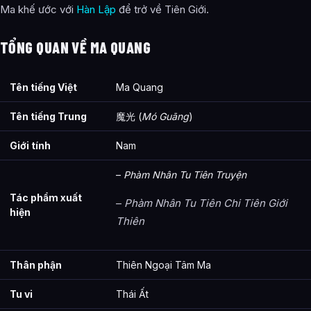
Ma khế ước với
Hàn Lập
để trở về Tiên Giới.
TỔNG QUAN VỀ MA QUANG
Tên tiếng Việt
Ma Quang
Tên tiếng Trung
魔光 (
Mó Guāng
)
Giới tính
Nam
–
Phàm Nhân Tu Tiên Truyện
Tác phẩm xuất
–
Phàm Nhân Tu Tiên Chi Tiên Giới
hiện
Thiên
Thân phận
Thiên Ngoại Tâm Ma
Tu vi
Thái Ất