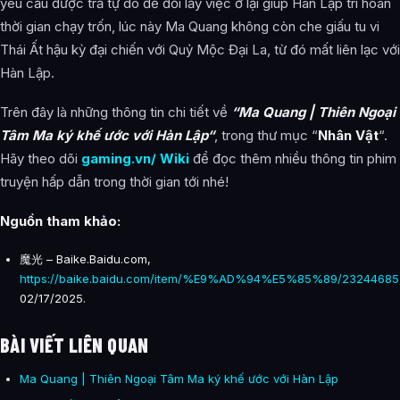
yêu cầu được trả tự do để đổi lấy việc ở lại giúp Hàn Lập trì hoãn
thời gian chạy trốn, lúc này Ma Quang không còn che giấu tu vi
Thái Ất hậu kỳ đại chiến với Quỷ Mộc Đại La, từ đó mất liên lạc với
Hàn Lập.
Trên đây là những thông tin chi tiết về
“Ma Quang | Thiên Ngoại
Tâm Ma ký khế ước với Hàn Lập“
, trong thư mục “
Nhân Vật
“.
Hãy theo dõi
gaming.vn/ Wiki
để đọc thêm nhiều thông tin phim
truyện hấp dẫn trong thời gian tới nhé!
Nguồn tham khảo:
魔光 – Baike.Baidu.com,
https://baike.baidu.com/item/%E9%AD%94%E5%85%89/23244685
02/17/2025.
BÀI VIẾT LIÊN QUAN
Ma Quang | Thiên Ngoại Tâm Ma ký khế ước với Hàn Lập