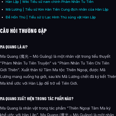
Hàn Lập | Wiki Tiểu sử nam chính Phàm Nhân Tu Tiên
Mã Lương | Tiểu sử Kim Hàn Tiên Cung địch nhân của Hàn Lập
Đề Hồn Thú | Tiểu sử U Lạc Hình Thú sủng vật Hàn Lập
CÂU HỎI THƯỜNG GẶP
MA QUANG LÀ AI?
Ma Quang (魔光 – Mó Guāng) là một nhân vật trong tiểu thuyết
“Phàm Nhân Tu Tiên Truyện” và “Phàm Nhân Tu Tiên Chi Tiên
Giới Thiên”. Xuất thân từ Tâm Ma tộc Thiên Ngoại, được Mã
Lương mang xuống hạ giới, sau khi Mã Lương chết đã ký kết Thiê
Ma khế ước với Hàn Lập để trở về Tiên Giới.
MA QUANG XUẤT HIỆN TRONG TÁC PHẨM NÀO?
Ma Quang là nhân vật trong tác phẩm “Thiên Ngoại Tâm Ma ký
khế ước với Hàn Lập”. Ma Quang (魔光 – Mó Guāng) là một nhân