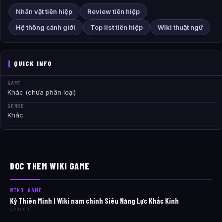
Nhân vật tiên hiệp
Review tiên hiệp
Hệ thống cảnh giới
Top list tiên hiệp
Wiki thuật ngữ
QUICK INFO
GAME
Khác (chưa phân loại)
GENRE
Khác
DOC THEM WIKI GAME
WIKI GAME
Kỷ Thiên Minh | Wiki nam chính Siêu Năng Lực Khắc Kính
Zenden