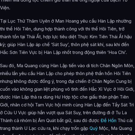
Viện.
Tại Lục Thử Thâm Uyên ở Man Hoang yêu cầu Hàn Lập nhường
thi thể Hôi Tiên, dung hợp thành công với thi thể Hôi Tiên, trở
thành tồn tại Thái Ất, hợp lực tiêu diệt Thực Kim Tiên Thái Ất hậu
kỳ; giúp Hàn Lập áp chế ‘Sát Suy’, thôn phệ sát khí, sau khi đến
Hắc Sơn Tiên Vực bị Hàn Lập nhốt trong động thiên ‘Hoa Chi’.
Sau đó, Ma Quang cùng Hàn Lập tiến vào di tích Chân Ngôn Môn,
nhiều lần yêu cầu Hàn Lập cho phép thôn phệ thần hồn Hôi Tiên
nhưng không được đồng ý, trong đại chiến ở Chân Ngôn Cung bị
cuốn vào không gian liệt phùng vô tình đến Hắc Xỉ Vực ở Hôi Giới,
được Hàn Lập thả ra dùng Hư Hợp tộc che giấu thân phận Tiên
Giới, nhân cơ hội Tam Vực hội minh cùng Hàn Lập đến Tẩy Sát Trì
ở Cửu U Vực giúp hắn vượt qua Sát Suy, trên đường đi ở Tu La
Thành cả nhóm bị Âm Quát bắt giữ, sau đó được
Đề Hồn
Thú cải
trang thành U Lạc cứu ra, khi chạy trốn gặp
Quỷ
Mộc, Ma Quang