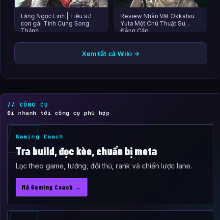
Lăng Ngọc Linh | Tiểu sử
Review Nhân Vật Okkatsu
con gái Tinh Cung Song
Yuta Một Chú Thuật Sư
Thánh
Đẳng Cấp
Xem tất cả Wiki →
// CÔNG CỤ
Đi nhanh tới công cụ phù hợp
Gaming Coach
Tra build, đọc kèo, chuẩn bị meta
Lọc theo game, tướng, đối thủ, rank và chiến lược lane.
Mở Gaming Coach →