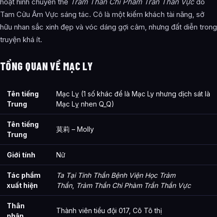
hoạt hình chuyển thể
Trảm Thần Chi Phàm Trần Thần Vực
do
Tam Cửu Âm Vực sáng tác. Cô là một kiếm khách tài năng, sở
hữu nhan sắc xinh đẹp và vóc dáng gợi cảm, nhưng đất diễn trong
truyện khá ít.
TỔNG QUAN VỀ MẠC LY
Tên tiếng
Mạc Lỵ (1 số khác để là Mạc Ly nhưng dịch sát là
Trung
Mạc Lỵ nhen Q_Q)
Tên tiếng
莫莉 – Molly
Trung
Giới tính
Nữ
Tác phẩm
Ta Tại Tinh Thần Bệnh Viện Học Trảm
xuất hiện
Thần
,
Trảm Thần Chi Phàm Trần Thần Vực
Thân
Thành viên tiểu đội 017, Cô Tô thị
phận