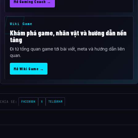
Mở Gaming Coach →
Wiki Game
Khám phá game, nhân vật và hướng dẫn nền
tảng
Đi từ tổng quan game tới bài viết, meta và hướng dẫn liên
quan.
Mở Wiki Game →
CHIA SE:
FACEBOOK
X
TELEGRAM