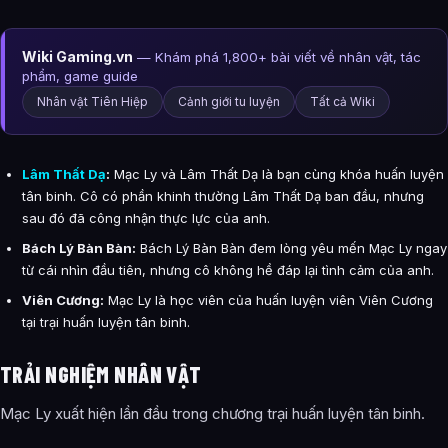
Wiki Gaming.vn
— Khám phá 1,800+ bài viết về nhân vật, tác
phẩm, game guide
Nhân vật Tiên Hiệp
Cảnh giới tu luyện
Tất cả Wiki
Lâm Thất Dạ
:
Mạc Ly và Lâm Thất Dạ là bạn cùng khóa huấn luyện
tân binh. Cô có phần khinh thường Lâm Thất Dạ ban đầu, nhưng
sau đó đã công nhận thực lực của anh.
Bách Lý Bàn Bàn:
Bách Lý Bàn Bàn đem lòng yêu mến Mạc Ly ngay
từ cái nhìn đầu tiên, nhưng cô không hề đáp lại tình cảm của anh.
Viên Cương:
Mạc Ly là học viên của huấn luyện viên Viên Cương
tại trại huấn luyện tân binh.
TRẢI NGHIỆM NHÂN VẬT
Mạc Ly xuất hiện lần đầu trong chương trại huấn luyện tân binh.