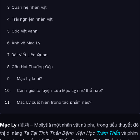
Quan hệ nhân vật
Trải nghiệm nhân vật
Góc vặt vãnh
Ảnh về Mạc Lỵ
Bài Viết Liên Quan
Câu Hỏi Thường Gặp
Mạc Lỵ là ai?
Cảnh giới tu luyện của Mạc Lỵ như thế nào?
Mạc Lỵ xuất hiện trong tác phẩm nào?
Thông tin về Mạc Lỵ được tổng hợp từ đâu?
Mạc Ly
(莫莉 – Molly)là một nhân vật nữ phụ trong tiểu thuyết đô
thị dị năng
Ta Tại Tinh Thần Bệnh Viện Học
Trảm Thần
và phim