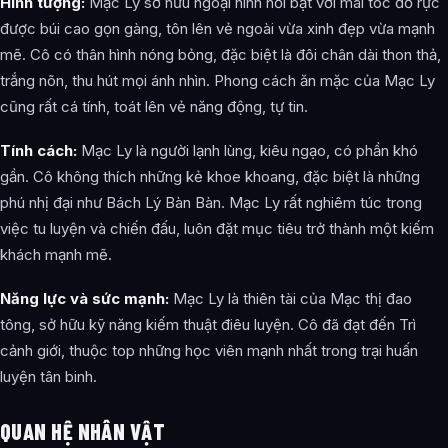
Hình tượng:
Mạc Ly sở hữu ngoại hình nổi bật với mái tóc đỏ rực
được búi cao gọn gàng, tôn lên vẻ ngoài vừa xinh đẹp vừa mạnh
mẽ. Cô có thân hình nóng bỏng, đặc biệt là đôi chân dài thon thả,
trắng nõn, thu hút mọi ánh nhìn. Phong cách ăn mặc của Mạc Ly
cũng rất cá tính, toát lên vẻ năng động, tự tin.
Tính cách:
Mạc Ly là người lạnh lùng, kiêu ngạo, có phần khó
gần. Cô không thích những kẻ khoe khoang, đặc biệt là những
phú nhị đại như Bách Lý Bàn Bàn. Mạc Ly rất nghiêm túc trong
việc tu luyện và chiến đấu, luôn đặt mục tiêu trở thành một kiếm
khách mạnh mẽ.
Năng lực và sức mạnh:
Mạc Ly là thiên tài của Mạc thị đao
tông, sở hữu kỹ năng kiếm thuật điêu luyện. Cô đã đạt đến Trì
cảnh giới, thuộc top những học viên mạnh nhất trong trại huấn
luyện tân binh.
QUAN HỆ NHÂN VẬT