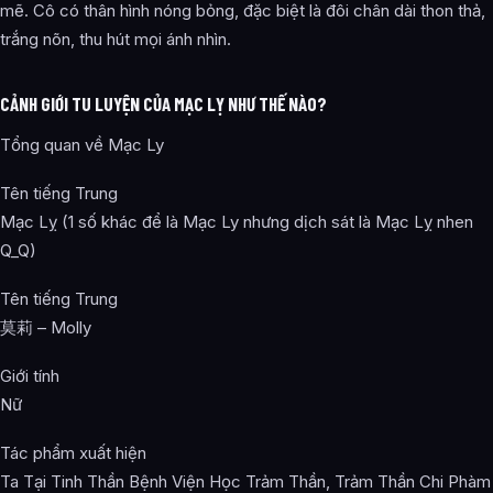
mẽ. Cô có thân hình nóng bỏng, đặc biệt là đôi chân dài thon thả,
trắng nõn, thu hút mọi ánh nhìn.
CẢNH GIỚI TU LUYỆN CỦA MẠC LỴ NHƯ THẾ NÀO?
Tổng quan về Mạc Ly
Tên tiếng Trung
Mạc Lỵ (1 số khác để là Mạc Ly nhưng dịch sát là Mạc Lỵ nhen
Q_Q)
Tên tiếng Trung
莫莉 – Molly
Giới tính
Nữ
Tác phẩm xuất hiện
Ta Tại Tinh Thần Bệnh Viện Học Trảm Thần, Trảm Thần Chi Phàm