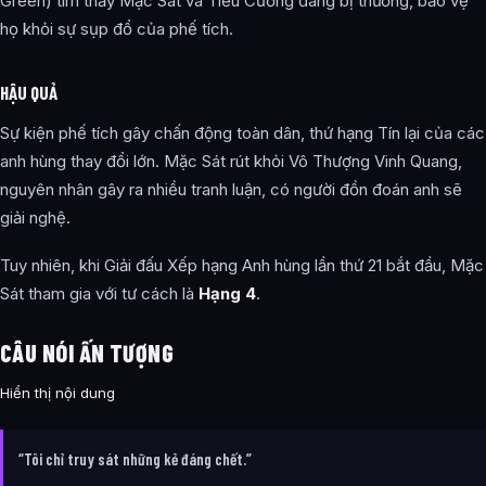
Green) tìm thấy Mặc Sát và Tiểu Cường đang bị thương, bảo vệ
họ khỏi sự sụp đổ của phế tích.
HẬU QUẢ
Sự kiện phế tích gây chấn động toàn dân, thứ hạng Tín lại của các
anh hùng thay đổi lớn. Mặc Sát rút khỏi Vô Thượng Vinh Quang,
nguyên nhân gây ra nhiều tranh luận, có người đồn đoán anh sẽ
giải nghệ.
Tuy nhiên, khi Giải đấu Xếp hạng Anh hùng lần thứ 21 bắt đầu, Mặc
Sát tham gia với tư cách là
Hạng 4
.
CÂU NÓI ẤN TƯỢNG
Hiển thị nội dung
“Tôi chỉ truy sát những kẻ đáng chết.”