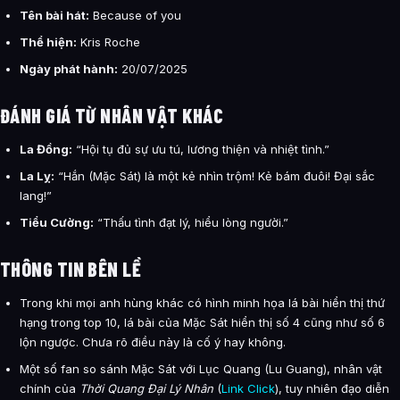
Tên bài hát:
Because of you
Thể hiện:
Kris Roche
Ngày phát hành:
20/07/2025
ĐÁNH GIÁ TỪ NHÂN VẬT KHÁC
La Đồng:
“Hội tụ đủ sự ưu tú, lương thiện và nhiệt tình.”
La Lỵ:
“Hắn (Mặc Sát) là một kẻ nhìn trộm! Kẻ bám đuôi! Đại sắc
lang!”
Tiểu Cường:
“Thấu tình đạt lý, hiểu lòng người.”
THÔNG TIN BÊN LỀ
Trong khi mọi anh hùng khác có hình minh họa lá bài hiển thị thứ
hạng trong top 10, lá bài của Mặc Sát hiển thị số 4 cũng như số 6
lộn ngược. Chưa rõ điều này là cố ý hay không.
Một số fan so sánh Mặc Sát với Lục Quang (Lu Guang), nhân vật
chính của
Thời Quang Đại Lý Nhân
(
Link Click
), tuy nhiên đạo diễn