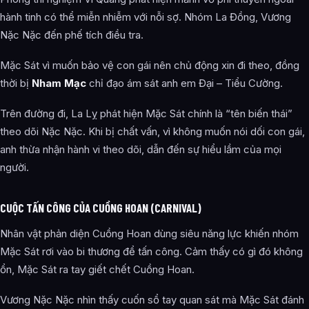
hành tinh có thể miễn nhiễm với nỗi sợ. Nhóm La Đồng, Vương
Nặc Nặc đến phế tích điều tra.
Mặc Sát vì muốn bảo vệ con gái nên chủ động xin đi theo, đồng
thời bị
Nham Mạc
chỉ đạo ám sát anh em Đại – Tiểu Cường.
Trên đường đi, La Lỵ phát hiện Mặc Sát chính là “tên biến thái”
theo dõi Nặc Nặc. Khi bị chất vấn, vì không muốn nói dối con gái,
anh thừa nhận hành vi theo dõi, dẫn đến sự hiểu lầm của mọi
người.
CUỘC TẤN CÔNG CỦA CUỒNG HOAN (CARNIVAL)
Nhân vật phản diện Cuồng Hoan dùng siêu năng lực khiến nhóm
Mặc Sát rơi vào bi thương để tấn công. Cảm thấy có gì đó không
ổn, Mặc Sát ra tay giết chết Cuồng Hoan.
Vương Nặc Nặc nhìn thấy cuốn sổ tay quan sát mà Mặc Sát đánh