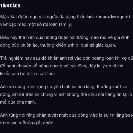
TÍNH CÁCH
Mặc Sát được ngụ ý là người đa dạng thần kinh (neurodivergent)
và/hoặc mắc một số rối loạn tâm lý.
Điều này thể hiện qua những đoạn hồi tưởng méo mó về gia đình
đông đúc và ồn ào, thường khiến anh bị quá tải giác quan.
Trải nghiệm này sau đó khiến anh rơi vào cơn hoảng loạn khi vợ c
đề nghị chuyển về sống chung với gia đình, đây là lý do chính
khiến anh bỏ đi làm sát thủ.
Anh vô cùng trân trọng sự yên bình và tĩnh lặng, thường vuốt ve
động vật để trấn an chúng vì anh không thể chịu nổi tiếng ồn tại lò
mổ của cha mình.
Anh từng nói rằng phần tuyệt nhất của công việc là sự im lặng bao
trùm sau mỗi lần giết chóc.