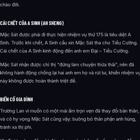
chào đời.
CÁI CHẾT CỦA A SINH (AH SHENG)
Mặc Sát được phái đi thực hiện nhiệm vụ thứ 175 là tiêu diệt A
Sinh. Trước khi chết, A Sinh cầu xin Mặc Sát tha cho Tiểu Cường.
Cái chết của A Sinh kinh động đến anh em Đại – Tiểu Cường.
Mặc Sát nhận được chỉ thị “đừng làm chuyện thừa thãi”, nên đã
không hành động chống lại hai anh em họ và rút lui, khiến nhiệm v
này không được hoàn thành triệt để.
BIẾN CỐ GIA ĐÌNH
Trương Lan vì muốn có một mái ấm trọn vẹn đã thay đổi bản thân,
và cô hy vọng Mặc Sát cũng vậy: buông bỏ thân phận anh hùng,
tránh xa thị phi.