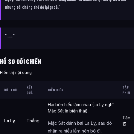
nhưng tôi chẳng thể để lại gì cả.”
“……”
HỒ SƠ ĐỐI CHIẾN
Hiển thị nội dung
KẾT
TẬP
ĐỐI THỦ
DIỄN BIẾN
QUẢ
PHIM
Hai bên hiểu lầm nhau (La Lỵ nghĩ
Mặc Sát là biến thái).
Tập
La Lỵ
Thắng
Mặc Sát đánh bại La Lỵ, sau đó
15
nhận ra hiểu lầm nên bỏ đi.