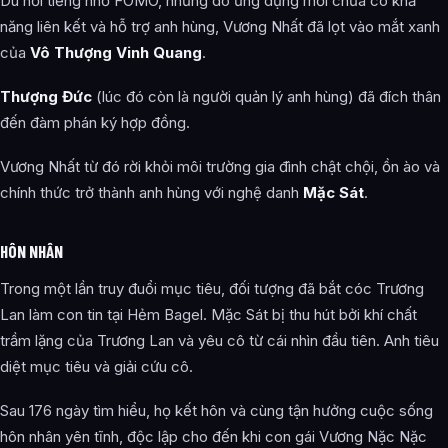
Dù nổi tiếng nhờ FOMO, nhưng do ứng dụng mới chưa có khả
năng liên kết và hỗ trợ anh hùng, Vương Nhất đã lọt vào mắt xanh
của
Vô Thượng Vinh Quang
.
Thượng Đức
(lúc đó còn là người quản lý anh hùng) đã đích thân
đến đàm phán ký hợp đồng.
Vương Nhất từ đó rời khỏi môi trường gia đình chật chội, ồn ào và
chính thức trở thành anh hùng với nghệ danh
Mặc Sát
.
HÔN NHÂN
Trong một lần truy đuổi mục tiêu, đối tượng đã bắt cóc Trương
Lan làm con tin tại Hẻm Bagel. Mặc Sát bị thu hút bởi khí chất
trầm lặng của Trương Lan và yêu cô từ cái nhìn đầu tiên. Anh tiêu
diệt mục tiêu và giải cứu cô.
Sau 176 ngày tìm hiểu, họ kết hôn và cùng tận hưởng cuộc sống
hôn nhân yên tĩnh, độc lập cho đến khi con gái Vương Nặc Nặc