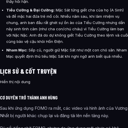
thấy hối hận.
Tiểu Cường & Đại Cường:
Mặc Sát từng giết cha của họ (A Sinh)
và để mặc hai đứa trẻ mồ côi. Nhiều năm sau, khi làm nhiệm vụ
chung, anh ban đầu rất ghét sự ồn ào của Tiểu Cường nhưng dần
nảy sinh tình cảm (như cha con/chú cháu) vì Tiểu Cường làm bạn
với Nặc Nặc. Anh đã do dự không giết Tiểu Cường theo lệnh và cuố
cùng bảo vệ cậu khỏi Hồn Điện.
Nham Mạc:
Sếp cũ, người giữ Mặc Sát như một con chó săn. Nham
Mạc quyết định thủ tiêu Mặc Sát khi nghi ngờ anh biết quá nhiều.
LỊCH SỬ & CỐT TRUYỆN
Hiển thị nội dung
CƠ DUYÊN TRỞ THÀNH ANH HÙNG
Sau khi ứng dụng FOMO ra mắt, các video và hình ảnh của Vương
Nhất bị người khác chụp lại và đăng tải lên nền tảng này.