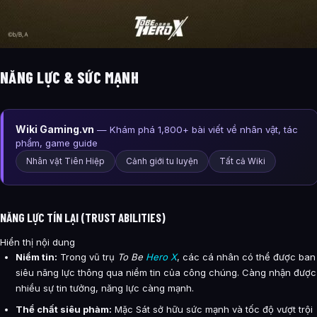
NĂNG LỰC & SỨC MẠNH
Wiki Gaming.vn
— Khám phá 1,800+ bài viết về nhân vật, tác
phẩm, game guide
Nhân vật Tiên Hiệp
Cảnh giới tu luyện
Tất cả Wiki
NĂNG LỰC TÍN LẠI (TRUST ABILITIES)
Hiển thị nội dung
Niềm tin:
Trong vũ trụ
To Be
Hero X
, các cá nhân có thể được ban
siêu năng lực thông qua niềm tin của công chúng. Càng nhận được
nhiều sự tin tưởng, năng lực càng mạnh.
Thể chất siêu phàm:
Mặc Sát sở hữu sức mạnh và tốc độ vượt trội