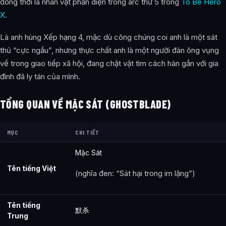
đồng thời là nhân vật phản diện trong arc thứ 5 trong
To Be Hero
Âm thầm quan sát
X
.
Nhiệm vụ hộ tống & Sự thật bị phơi bày
Là anh hùng Xếp hạng 4, mặc dù công chúng coi anh là một sát
Cuộc tấn công của Cuồng Hoan (Carnival)
thủ “cực ngầu”, nhưng thực chất anh là một người đàn ông vụng
Sự kiện Phế tích
về trong giao tiếp xã hội, đang chật vật tìm cách hàn gắn với gia
đình đã ly tán của mình.
Hậu quả
Câu nói ấn tượng
TỔNG QUAN VỀ MẶC SÁT (GHOSTBLADE)
Hồ sơ đối chiến
MỤC
CHI TIẾT
Bài hát nhân vật
Mặc Sát
Đánh giá từ nhân vật khác
Tên tiếng Việt
(nghĩa đen: “Sát hại trong im lặng”)
Thông tin bên lề
Hình ảnh về Mặc Sát (Ghostblade)
Tên tiếng
默杀
Bài Viết Liên Quan
Trung