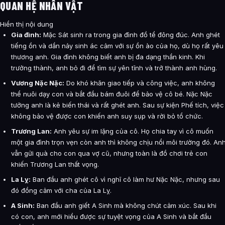
QUAN HỆ NHÂN VẬT
Hiển thị nội dung
Gia đình:
Mặc Sát sinh ra trong gia đình đồ tể đông đúc. Anh ghét
tiếng ồn và dần nảy sinh ác cảm với sự ồn ào của họ, dù họ rất yêu
thương anh. Gia đình không biết anh bị đa dạng thần kinh. Khi
trưởng thành, anh bỏ đi để tìm sự yên tĩnh và trở thành anh hùng.
Vương Nặc Nặc:
Do khó khăn giao tiếp và công việc, anh không
thể nuôi dạy con và bắt đầu bám đuôi để bảo vệ cô bé. Nặc Nặc
tưởng anh là kẻ biến thái và rất ghét anh. Sau sự kiện Phế tích, việc
không bảo vệ được con khiến anh suy sụp và rời bỏ tổ chức.
Trương Lan:
Anh yêu sự im lặng của cô. Họ chia tay vì cô muốn
một gia đình trọn vẹn còn anh thì không chịu nổi môi trường đó. An
vẫn gửi quà cho con qua vợ cũ, nhưng toàn là đồ chơi trẻ con
khiến Trương Lan thất vọng.
La Lỵ:
Ban đầu anh ghét cô vì nghĩ cô làm hư Nặc Nặc, nhưng sau
đó đồng cảm với cha của La Lỵ.
A Sinh:
Ban đầu anh giết A Sinh mà không chút cảm xúc. Sau khi
có con, anh mới hiểu được sự tuyệt vọng của A Sinh và bắt đầu