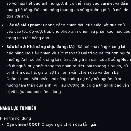
so với hầu hết các anh hùng. Anh có thể nhảy cao vài mét và đấm
thủng bê tông. Đối thủ thông thường có súng không phải là mối đe
dọa với anh.
Tốc độ siêu phàm:
Phong cách chiến đấu của Mặc Sát dựa chủ
yếu vào tốc độ vượt trội, cho phép anh chém và phân xác mục tiêu
trong tích tắc bằng dao.
Sức bền & Khả năng chịu đựng:
Mặc Sát có khả năng kháng lại
các năng lực siêu nhiên và sức mạnh từ Giá trị Sợ hãi tốt hơn người
thường. Anh có thể kháng lại màn sương trầm cảm của Cuồng Hoan
và là người duy nhất trong trại nhận ra điều bất thường. Sau đó, dù
bị nhiễm các hạt giá trị sợ hãi, anh vẫn chiến đấu và đánh bại
Cuồng Hoan. Một phần khả năng kháng cự này bắt nguồn từ xu
hướng tâm thần của anh, vì Tiểu Cường dù có giá trị tín lại cao vẫn
bị vô hiệu hóa bởi màn sương.
NĂNG LỰC TỰ NHIÊN
Hiển thị nội dung
Cận chiến (CQC):
Chuyên gia chiến đấu tầm gần.