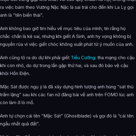
ra việc bám theo Vương Nặc Nặc là sai trái cho đến khi La Lỵ gọi
anh là “tên biến thái”.
Anh không bao giờ tìm hiểu về mục tiêu của mình, tin rằng họ
chắc chắn là kẻ sai, nhưng khi giết A Sinh, anh hy vọng không bị
nguyền rủa vì việc giết chóc không xuất phát từ ý muốn của anh.
Anh cũng tỏ ra do dự khi phải giết
Tiểu Cường
: tha mạng cho cậu
khi còn nhỏ, do dự trong lần gặp thứ hai, và sau đó bảo vệ cậu
khỏi Hồn Điện.
Mặc Sát được ngụ ý là đã xây dựng hình tượng anh hùng “sát thủ
trầm lặng” sau khi các fan nữ đăng bài về anh trên FOMO lúc anh
còn làm ở lò mổ.
Anh tự chọn cái tên “Mặc Sát” (Ghostblade) và gọi đó là “cái tên
ngầu nhất quả đất”.