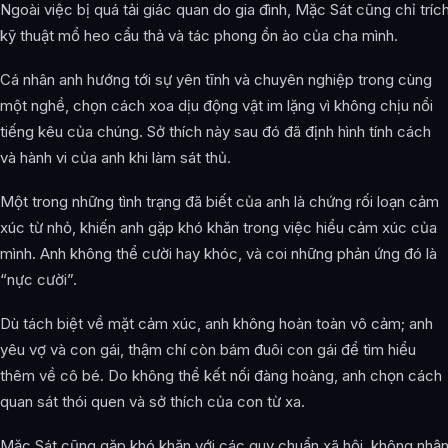
Ngoài việc bị quá tải giác quan do gia đình, Mặc Sát cũng chỉ tríc
kỹ thuật mổ heo cẩu thả và tác phong ồn ào của cha mình.
Cá nhân anh hướng tới sự yên tĩnh và chuyên nghiệp trong cùng
một nghề, chọn cách xoa dịu động vật im lặng vì không chịu nổi
tiếng kêu của chúng. Sở thích này sau đó đã định hình tính cách
và hành vi của anh khi làm sát thủ.
Một trong những tình trạng đã biết của anh là chứng rối loạn cảm
xúc từ nhỏ, khiến anh gặp khó khăn trong việc hiểu cảm xúc của
mình. Anh không thể cười hay khóc, và coi những phản ứng đó là
“nực cười”.
Dù tách biệt về mặt cảm xúc, anh không hoàn toàn vô cảm; anh
yêu vợ và con gái, thậm chí còn bám đuôi con gái để tìm hiểu
thêm về cô bé. Do không thể kết nối đàng hoàng, anh chọn cách
quan sát thói quen và sở thích của con từ xa.
Mặc Sát cũng gặp khó khăn với các quy chuẩn xã hội, không nhậ