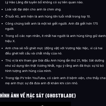
Lý Hào Lăng đã tuyên bố không có sự liên quan nào.
Loài vật đại diện cho anh là chim ưng.
Ở tuổi 40, anh hiện là anh hùng lớn tuổi nhất trong top 10.
Công chúng biết anh là một kẻ giết người. Anh đã giết hơn 175
người.
Trong số các nạn nhân, ít nhất hai người là anh hùng từng giữ danh
hiệu X.
Anh chia sẻ nỗi ghét mực (động vật) với Vương Nặc Nặc, vì cả hai
đều ghét kết cấu và chất nhầy của nó.
Thú vị là khi tham gia Giải đấu Anh hùng lần thứ 21, Mặc Sát dường
như sử dụng tên thật Vương Nhất, ngụ ý rằng anh đã thực sự từ bỏ
hình tượng anh hùng của mình.
Trong tập PV trên YouTube, có cảnh anh ở bệnh viện, cho thấy cha
mẹ anh thực sự đã đưa anh đi khám khi còn nhỏ.
HÌNH ẢNH VỀ MẶC SÁT (GHOSTBLADE)