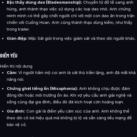
Bậc thầy dùng dao (Bladesmanship):
Chuyển từ đồ tể sang anh
hùng, anh thành thạo việc sử dụng các loại dao nhỏ. Anh chứng
minh mình có thể gây chết người chỉ với một con dao ăn trong trận
chiến với Cuồng Hoan. Anh cũng thành thạo dùng kiếm, như thấy
trong trailer.
Gián điệp:
Mặc Sát giỏi trong việc giám sát và theo dõi người khác.
ĐIỂM YẾU
Hiển thị nội dung
Câm:
Vì người hâm mộ coi anh là sát thủ trầm lặng, anh đã mất khả
năng nói.
Chứng ghét tiếng ồn (Misophonia):
Anh không chịu được đám
đông lớn hoặc môi trường ồn ào. Khi vợ yêu cầu anh giải nghệ và
sống cùng đại gia đình, điều đó đã kích hoạt cơn hoảng loạn.
Gia đình:
Con gái là điểm yếu cảm xúc của anh. Anh không thể
theo dõi cô bé hiệu quả mà không bị lộ và sẵn sàng liều mạng để
bảo vệ cô.