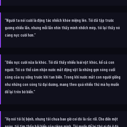
“Người ta nói cười là động tác nhếch khóe miệng lên. Tôi đã tập trước
gương nhiều lần, nhưng mỗi lần nhìn thấy mình nhếch mép, tôi lại thấy nó
càng nực cười hơn.”
“Điều nực cười nữa là khóc. Tôi đã thấy nhiều loài vật khóc, kể cả con
người. Tôi có thể cảm nhận nước mắt động vật là những gợn sóng cuối
cùng của sự sống trước khi tan biến. Trong khi nước mắt con người giống
như những con sóng từ đại dương, mang theo quá nhiều thứ mà họ muốn
để lại trên bờ biển.”
“Họ nói tôi bị bệnh, nhưng tôi chưa bao giờ coi đó là rắc rối. Cho đến một
ngày, tôi tìm thấy bãi biển của riêng mình. Tôi muốn để lại thứ gì đó ở đó,