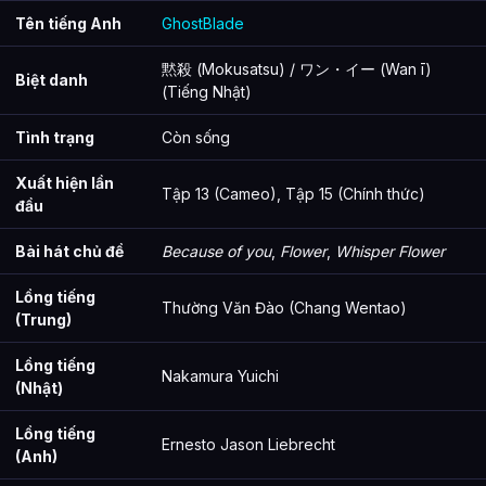
Câu Hỏi Thường Gặp
Tên tiếng Anh
GhostBlade
Mặc Sát (Ghostblade) là gì?
黙殺 (Mokusatsu) / ワン・イー (Wan ī)
Biệt danh
(Tiếng Nhật)
Thông tin về Mặc Sát (Ghostblade) được tổng hợp từ đâu?
Tình trạng
Còn sống
Xuất hiện lần
Tập 13 (Cameo), Tập 15 (Chính thức)
đầu
Bài hát chủ đề
Because of you
,
Flower
,
Whisper Flower
Lồng tiếng
Thường Văn Đào (Chang Wentao)
(Trung)
Lồng tiếng
Nakamura Yuichi
(Nhật)
Lồng tiếng
Ernesto Jason Liebrecht
(Anh)