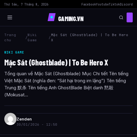
Thứ Sáu, 7 Tháng 8, 2026
Facebook
Youtube
Tiktok
Discord
GAMING.VN
Trang
Wiki
Mặc Sát (Ghostblade) | To Be Hero
/
/
chu
Game
X
WIKI GAME
Mặc Sát (Ghostblade) | To Be Hero X
Tổng quan về Mặc Sát (Ghostblade) Mục Chi tiết Tên tiếng
Việt Mặc Sát (nghĩa đen: “Sát hại trong im lặng”) Tên tiếng
Trung 默杀 Tên tiếng Anh GhostBlade Biệt danh 黙殺
(Mokusat...
Zenden
30/01/2026 - 12:50