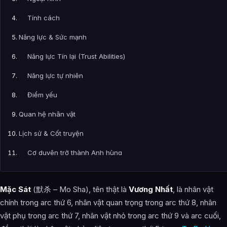
Tính cách
Năng lực & Sức mạnh
Năng lực Tín lại (Trust Abilities)
Năng lực tự nhiên
Điểm yếu
Quan hệ nhân vật
Lịch sử & Cốt truyện
Cơ duyên trở thành Anh hùng
Hôn nhân
Mặc Sát
(默杀 – Mo Sha), tên thật là
Vương Nhất
, là nhân vật
Cái chết của A Sinh (Ah Sheng)
chính trong arc thứ 6, nhân vật quan trọng trong arc thứ 8, nhân
Biến cố gia đình
vật phụ trong arc thứ 7, nhân vật nhỏ trong arc thứ 9 và arc cuối,