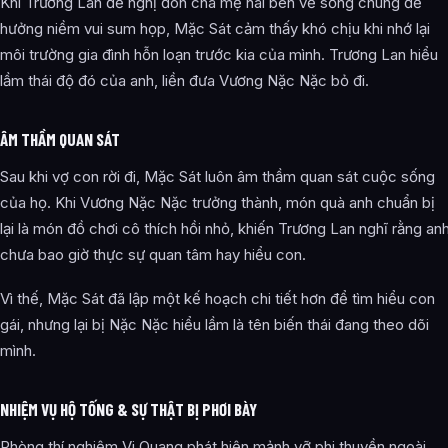
Khi Trương Lan đề nghị đón cha mẹ hai bên về sống chung để
hưởng niềm vui sum họp, Mặc Sát cảm thấy khó chịu khi nhớ lại
môi trường gia đình hỗn loạn trước kia của mình. Trương Lan hiểu
lầm thái độ đó của anh, liền đưa Vương Nặc Nặc bỏ đi.
ÂM THẦM QUAN SÁT
Sau khi vợ con rời đi, Mặc Sát luôn âm thầm quan sát cuộc sống
của họ. Khi Vương Nặc Nặc trưởng thành, món quà anh chuẩn bị
lại là món đồ chơi cô thích hồi nhỏ, khiến Trương Lan nghĩ rằng an
chưa bao giờ thực sự quan tâm hay hiểu con.
Vì thế, Mặc Sát đã lập một kế hoạch chi tiết hơn để tìm hiểu con
gái, nhưng lại bị Nặc Nặc hiểu lầm là tên biến thái đang theo dõi
mình.
NHIỆM VỤ HỘ TỐNG & SỰ THẬT BỊ PHƠI BÀY
Phòng thí nghiệm Vi Quang phát hiện mảnh vỡ phi thuyền ngoài