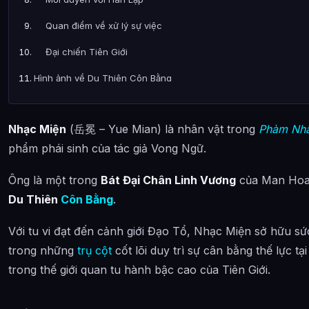
Quan điểm về xử lý sự việc
Đại chiến Tiên Giới
Hình ảnh về Du Thiên Côn Bằng
Bài Viết Liên Quan
Nhạc Miện
(岳冕 – Yue Mian) là nhân vật trong
Phàm Nhâ
Câu Hỏi Thường Gặp
phẩm phái sinh của tác giả Vong Ngữ.
Nhạc Miện (Du Thiên Côn Bằng) là ai?
Ông là một trong
Bát Đại Chân Linh Vương
của Man Hoang
Cảnh giới tu luyện của Nhạc Miện (Du Thiên Côn Bằng) như 
Du Thiên
Côn Bằng
.
Nhạc Miện (Du Thiên Côn Bằng) xuất hiện trong tác phẩm n
Với tu vi đạt đến cảnh giới Đạo Tổ, Nhạc Miện sở hữu sứ
Thông tin về Nhạc Miện (Du Thiên Côn Bằng) được tổng hợp
trong những
trụ cột
cốt lõi duy trì sự cân bằng thế lực t
trong thế giới quan tu hành bậc cao của Tiên Giới.