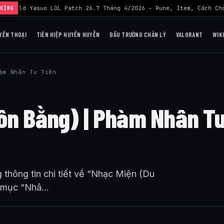
›
Build Yasuo LOL Patch 26.7 Tháng 4/2026 – Rune, Item, Cách Chơ
KING
YỀN THOẠI
TIÊN HIỆP HUYỀN HUYỄN
ĐẤU TRƯỜNG CHÂN LÝ
VALORANT
WIK
àm Nhân Tu Tiên
ôn Bằng) | Phàm Nhân T
thông tin chi tiết về “Nhạc Miện (Du
 mục “Nhâ...