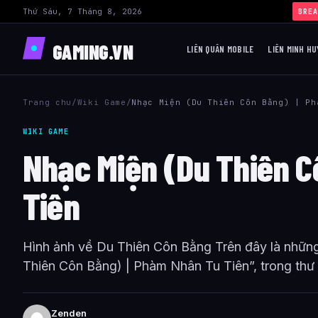
Thứ Sáu, 7 Tháng 8, 2026
BREA
GAMING.VN
LIÊN QUÂN MOBILE
LIÊN MINH HU
Trang chu
/
Wiki Game
/
Nhạc Miện (Du Thiên Côn Bằng) | Ph
WIKI GAME
Nhạc Miện (Du Thiên C
Tiên
Hình ảnh về Du Thiên Côn Bằng Trên đây là những 
Thiên Côn Bằng) | Phàm Nhân Tu Tiên”, trong thư
Zenden