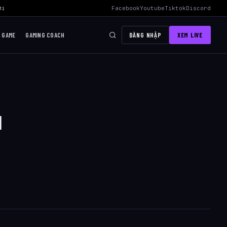
i Mid Hiệu Quả Nhất
›
AWC 2026 Liên Quân Mobile – Lịch Thi Đấu, Đ
Facebook
Youtube
Tiktok
Discord
I GAME
GAMING COACH
ĐĂNG NHẬP
XEM LIVE
u