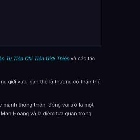
n Tu Tiên
Chi Tiên Giới Thiên
và các tác
 giới vực, bản thể là thượng cổ thần thú
thế nào?
ào?
c mạnh thông thiên, đóng vai trò là một
 từ đâu?
ại Man Hoang và là điểm tựa quan trọng