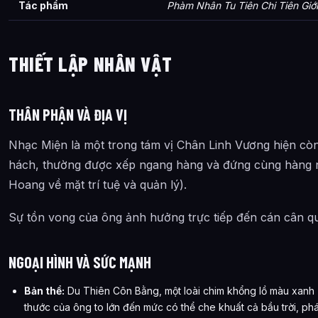
Tác phẩm
Phàm Nhân Tu Tiên Chi Tiên Giới
THIẾT LẬP NHÂN VẬT
THÂN PHẬN VÀ ĐỊA VỊ
Nhạc Miện là một trong tám vị Chân Linh Vương hiện còn
hách, thường được xếp ngang hàng và đứng cùng hàng 
Hoang về mặt trí tuệ và quản lý).
Sự tồn vong của ông ảnh hưởng trực tiếp đến cán cân qu
NGOẠI HÌNH VÀ SỨC MẠNH
Bản thể:
Du Thiên Côn Bằng, một loài chim khổng lồ màu xanh (
thước của ông to lớn đến mức có thể che khuất cả bầu trời, p