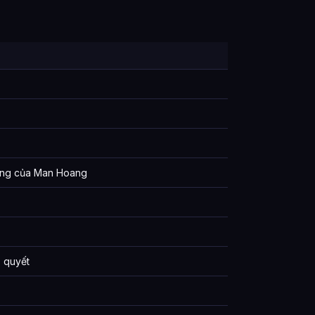
ương của Man Hoang
 quyết