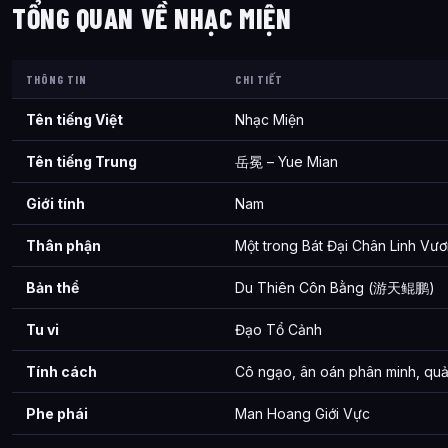
TỔNG QUAN VỀ NHẠC MIỆN
THÔNG TIN
CHI TIẾT
Tên tiếng Việt
Nhạc Miện
Tên tiếng Trung
岳冕 – Yue Mian
Giới tính
Nam
Thân phận
Một trong Bát Đại Chân Linh V
Bản thể
Du Thiên Côn Bằng (游天鲲鹏)
Tu vi
Đạo Tổ Cảnh
Tính cách
Cô ngạo, ân oán phân minh, quả
Phe phái
Man Hoang Giới Vực