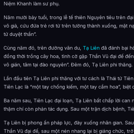
Niệm Khanh làm sư phụ.
Năm mười bảy tuổi, trong lễ tế thiên Nguyên tiêu trên đạ
võ giả, cứu đứa trẻ rơi từ trên tường thành xuống, mặt n
tử duyệt thần”.
Cùng năm đó, trên đường vân du,
Tạ Liên
đã đánh bại h
đồng thời trồng cây hoa, tình cờ gặp Thần Vũ đại đế đến 
vô gián, tâm tại đào nguyên”. Đêm đó, Tạ Liên phi thăng.
Lần đầu tiên Tạ Liên phi thăng với tư cách là Thái tử Tiên
Tiên Lạc là “một tay chống kiếm, một tay cầm hoa”, biệt
Ba năm sau, Tiên Lạc đại loạn, Tạ Liên bất chấp lời ca
thậm chí còn phản tác dụng. Sau một trận dịch bệnh, Tiê
Tạ Liên bị phong ấn pháp lực, đày xuống nhân gian. Sau đ
Thần Vũ đại đế, sau một nén nhang lại bị giáng chức, trở 