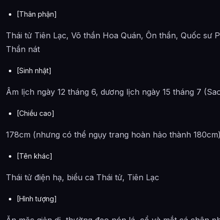
Tả Tả
[Thân phận]
Bạch Cẩm
Thái tử Tiên Lạc, Võ thần Hoa Quán, Ôn thần, Quốc sư
Khắc Ma
Thần nát
Tiểu Dĩnh
[Sinh nhật]
Lang Dĩnh
Âm lịch ngày 12 tháng 6, dương lịch ngày 15 tháng 7 (S
Lang Anh
[Chiều cao]
Dung Quảng
178cm (nhưng có thể ngụy trang hoàn hảo thành 180cm
Bài Viết Liên Quan
Câu Hỏi Thường Gặp
[Tên khác]
Danh sách các nhân vật trong Thiên Quan Tứ Phúc là ai?
Thái tử điện hạ, biểu ca Thái tử, Tiên Lạc
Cảnh giới tu luyện của Danh sách các nhân vật trong Thiê
[Hình tượng]
Các mối quan hệ quan trọng của Danh sách các nhân vật tr
Ăn mặc giản dị, thường đeo nón lá, cổ và mắt cá chân p