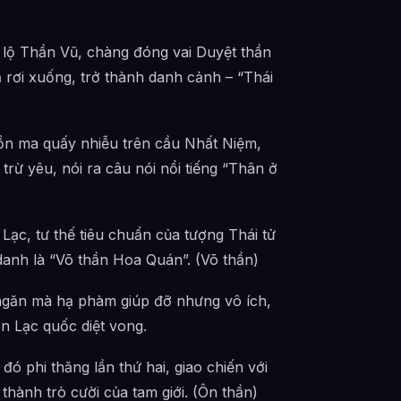
i lộ Thần Vũ, chàng đóng vai Duyệt thần
ạ rơi xuống, trở thành danh cảnh – “Thái
ồn ma quấy nhiễu trên cầu Nhất Niệm,
trừ yêu, nói ra câu nói nổi tiếng “Thân ở
 Lạc, tư thế tiêu chuẩn của tượng Thái tử
 danh là “Võ thần Hoa Quán”. (Võ thần)
n ngăn mà hạ phàm giúp đỡ nhưng vô ích,
n Lạc quốc diệt vong.
ó phi thăng lần thứ hai, giao chiến với
thành trò cười của tam giới. (Ôn thần)