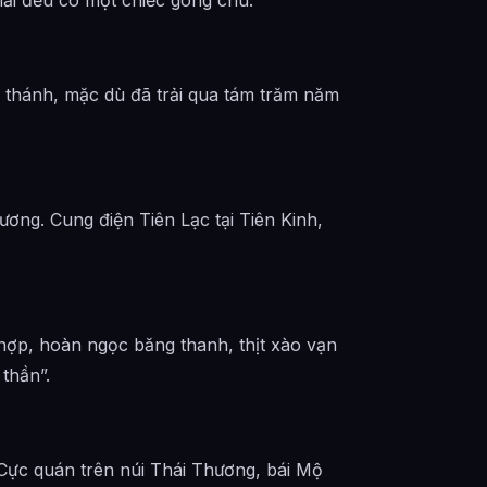
Phúc được tổng hợp từ đâu?
n thánh, mặc dù đã trải qua tám trăm năm
ương. Cung điện Tiên Lạc tại Tiên Kinh,
ợp, hoàn ngọc băng thanh, thịt xào vạn
thần”.
g Cực quán trên núi Thái Thương, bái Mộ