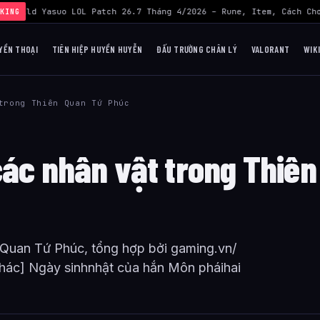
›
Build Yasuo LOL Patch 26.7 Tháng 4/2026 – Rune, Item, Cách Chơ
KING
YỀN THOẠI
TIÊN HIỆP HUYỀN HUYỄN
ĐẤU TRƯỜNG CHÂN LÝ
VALORANT
WIK
trong Thiên Quan Tứ Phúc
các nhân vật trong Thiên
 Quan Tứ Phúc, tổng hợp bởi gaming.vn/
khác] Ngày sinhnhật của hắn Môn pháihai