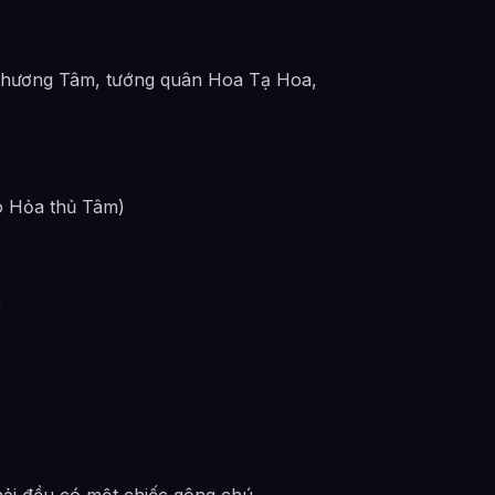
 Phương Tâm, tướng quân Hoa Tạ Hoa,
ao Hỏa thủ Tâm)
)
n Quan Tứ Phúc như thế nào?
ong Thiên Quan Tứ Phúc là gì?
hải đều có một chiếc gông chú.