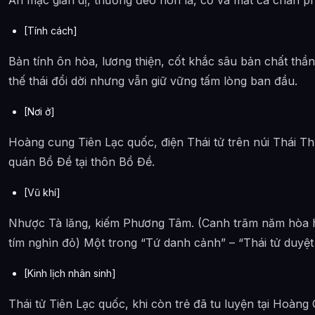
Thông tin về Danh sách các nhân vật trong Thiên Quan Tứ 
[Tính cách]
Bản tính ôn hòa, lương thiện, cốt khắc sâu bản chất thầ
thế thái đổi dời nhưng vẫn giữ vững tấm lòng ban đầu.
[Nơi ở]
Hoàng cung Tiên Lạc quốc, điện Thái tử trên núi Thái Th
quán Bồ Đề tại thôn Bồ Đề.
[Vũ khí]
Nhược Tà lăng, kiếm Phương Tâm. (Canh trăm năm hòa h
tím nghìn đỏ) Một trong “Tứ danh cảnh” – “Thái tử duyệt 
[Kinh lịch nhân sinh]
Thái tử Tiên Lạc quốc, khi còn trẻ đã tu luyện tại Hoàn