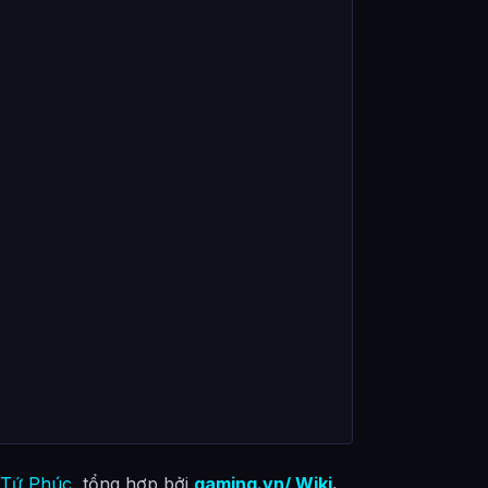
 Tứ Phúc
, tổng hợp bởi
gaming.vn/ Wiki
.