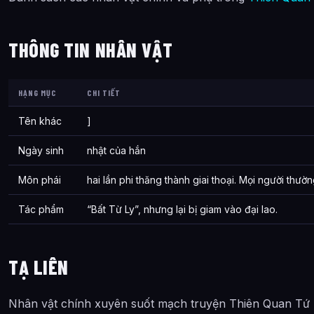
Thích Dung
THÔNG TIN NHÂN VẬT
Bạch Vô Tướng
Quân Ngô
HẠNG MỤC
CHI TIẾT
Mai Niệm Khanh
Tên khác
]
Lang Thiên Thu
Ngày sinh
nhật của hắn
Quyền Nhất Chân
Môn phái
hai lần phi thăng thành giai thoại. Mọi người thư
Dẫn Ngọc
Tác phẩm
“Bất Từ Ly”, nhưng lại bị giam vào đại lao.
Tuyên Cơ
Vũ Sư Hoàng
TẠ LIÊN
Hắc Ngưu
Kiếm Lan
Nhân vật chính xuyên suốt mạch truyện Thiên Quan Tứ