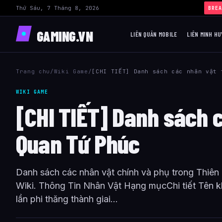
Thứ Sáu, 7 Tháng 8, 2026
BREA
GAMING.VN
LIÊN QUÂN MOBILE
LIÊN MINH HU
Trang chu
/
Wiki Game
/
[CHI TIẾT] Danh sách các nhân vật 
WIKI GAME
[CHI TIẾT] Danh sách 
Quan Tứ Phúc
Danh sách các nhân vật chính và phụ trong Thiên
Wiki. Thông Tin Nhân Vật Hạng mụcChi tiết Tên 
lần phi thăng thành giai...