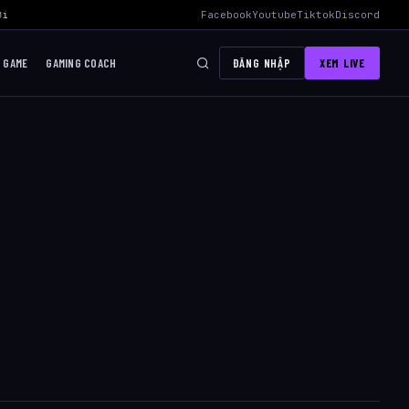
i Mid Hiệu Quả Nhất
›
AWC 2026 Liên Quân Mobile – Lịch Thi Đấu, Đ
Facebook
Youtube
Tiktok
Discord
I GAME
GAMING COACH
ĐĂNG NHẬP
XEM LIVE