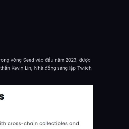
trong vòng Seed vào đầu năm 2023, được
n thần Kevin Lin, Nhà đồng sáng lập Twitch