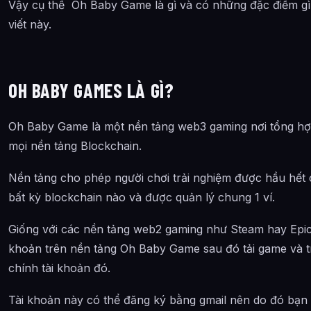
Vậy cụ thể Oh Baby Game là gì và có những đặc điểm gì, 
viết này.
OH BABY GAMES LÀ GÌ?
Oh Baby Game là một nền tảng web3 gaming nơi tổng hợp
mọi nền tảng Blockchain.
Nền tảng cho phép người chơi trải nghiệm được hầu hết
bất kỳ blockchain nào và được quản lý chung 1 ví.
Giống với các nền tảng web2 gaming như Steam hay Epic S
khoản trên nền tảng Oh Baby Game sau đó tải game và tr
chính tài khoản đó.
Tài khoản này có thể đăng ký bằng gmail nên do đó bạn 