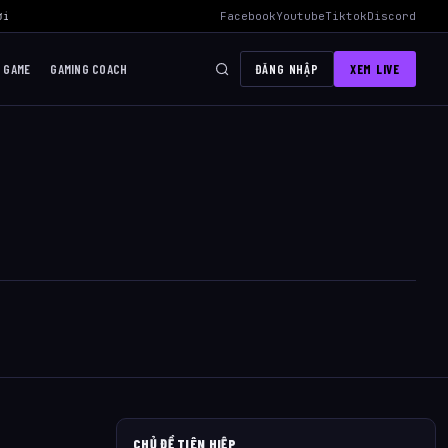
i Mid Hiệu Quả Nhất
›
AWC 2026 Liên Quân Mobile – Lịch Thi Đấu, Đ
Facebook
Youtube
Tiktok
Discord
I GAME
GAMING COACH
ĐĂNG NHẬP
XEM LIVE
CHỦ ĐỀ TIÊN HIỆP