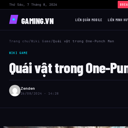
Thứ Sáu, 7 Tháng 8, 2026
BREA
GAMING.VN
LIÊN QUÂN MOBILE
LIÊN MINH HU
Trang chu
/
Wiki Game
/
Quái vật trong One-Punch Man
WIKI GAME
Quái vật trong One-Pu
Zenden
26/08/2024 - 14:28