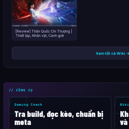
[Review] Thần Quốc Chi Thượng |
Thiết lập, Nhân vật, Cảnh giới
Xem tất cả Wiki 
// CÔNG CỤ
Gaming Coach
Wik
Tra build, đọc kèo, chuẩn bị
Kh
meta
và