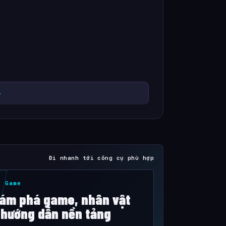
→
Đi nhanh tới công cụ phù hợp
i Game
ám phá game, nhân vật
 hướng dẫn nền tảng