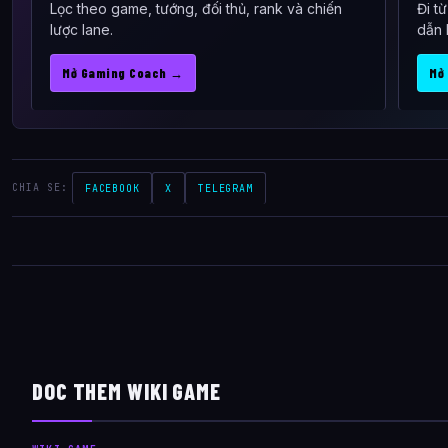
Lọc theo game, tướng, đối thủ, rank và chiến
Đi t
lược lane.
dẫn 
Mở Gaming Coach →
Mở
CHIA SE:
FACEBOOK
X
TELEGRAM
DOC THEM WIKI GAME