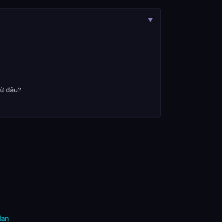
▼
từ đâu?
Man