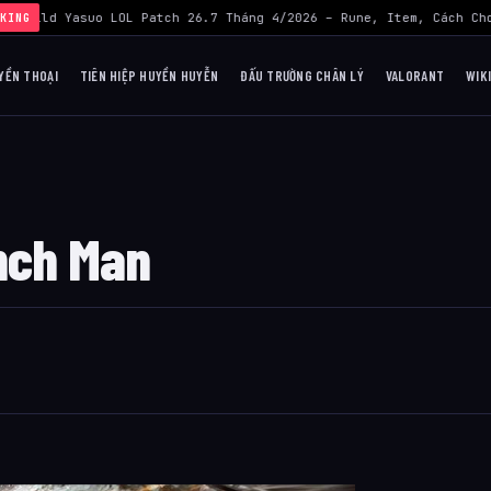
›
Build Yasuo LOL Patch 26.7 Tháng 4/2026 – Rune, Item, Cách Chơ
KING
YỀN THOẠI
TIÊN HIỆP HUYỀN HUYỄN
ĐẤU TRƯỜNG CHÂN LÝ
VALORANT
WIK
nch Man