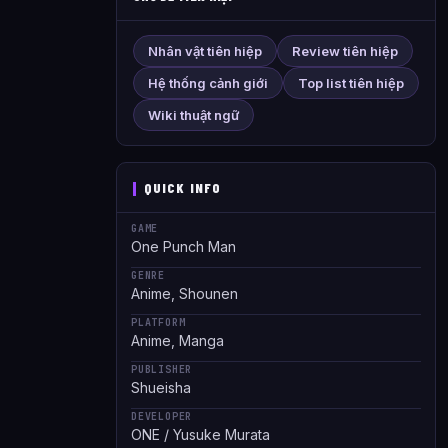
Nhân vật tiên hiệp
Review tiên hiệp
Hệ thống cảnh giới
Top list tiên hiệp
Wiki thuật ngữ
QUICK INFO
GAME
One Punch Man
GENRE
Anime, Shounen
PLATFORM
Anime, Manga
PUBLISHER
Shueisha
DEVELOPER
ONE / Yusuke Murata