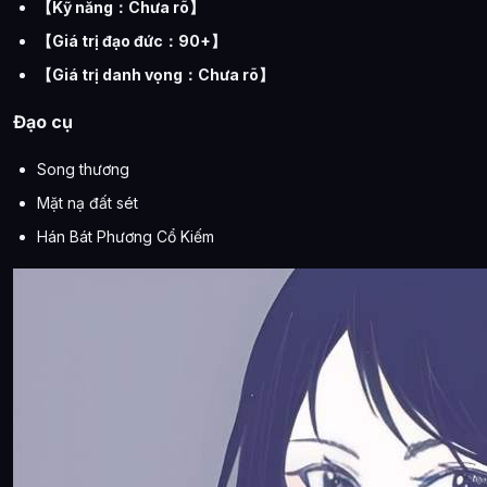
【Kỹ năng：Chưa rõ】
【Giá trị đạo đức：90+】
【Giá trị danh vọng：Chưa rõ】
Đạo cụ
Song thương
Mặt nạ đất sét
Hán Bát Phương Cổ Kiếm