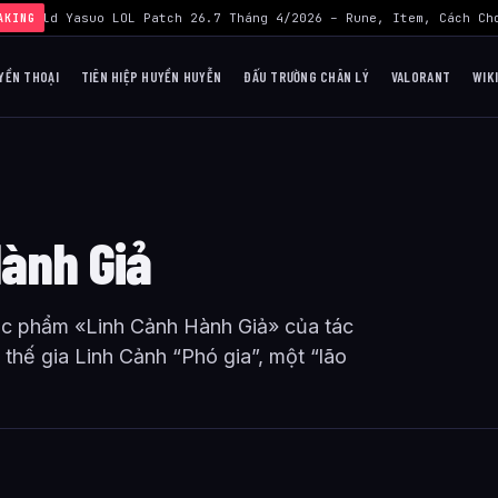
›
Build Yasuo LOL Patch 26.7 Tháng 4/2026 – Rune, Item, Cách Chơ
AKING
YỀN THOẠI
TIÊN HIỆP HUYỀN HUYỄN
ĐẤU TRƯỜNG CHÂN LÝ
VALORANT
WIK
Hành Giả
ác phẩm «Linh Cảnh Hành Giả» của tác
thế gia Linh Cảnh “Phó gia”, một “lão