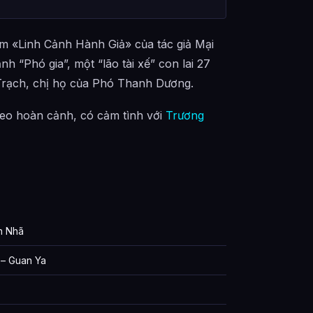
m «Linh Cảnh Hành Giả» của tác giả Mại
h “Phó gia”, một “lão tài xế” con lai 27
Trạch, chị họ của Phó Thanh Dương.
heo hoàn cảnh, có cảm tình với
Trương
n Nhã
– Guan Ya