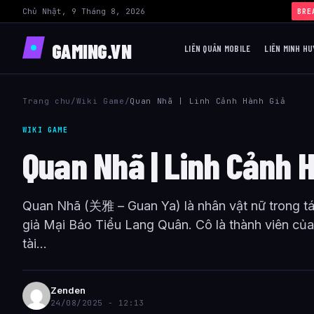
Chủ Nhật, 9 Tháng 8, 2026
BRE
GAMING.VN
LIÊN QUÂN MOBILE
LIÊN MINH HU
Trang chu
/
Wiki Game
/
Quan Nhã | Linh Cảnh Hành Giả
WIKI GAME
Quan Nhã | Linh Cảnh 
Quan Nhã (关雅 – Guan Ya) là nhân vật nữ trong t
giả Mại Báo Tiểu Lang Quân. Cô là thành viên của 
tài...
Zenden
24/08/2025 - 12:13