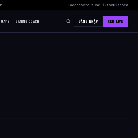
i Mid Hiệu Quả Nhất
›
AWC 2026 Liên Quân Mobile – Lịch Thi Đấu, Đ
Facebook
Youtube
Tiktok
Discord
I GAME
GAMING COACH
ĐĂNG NHẬP
XEM LIVE