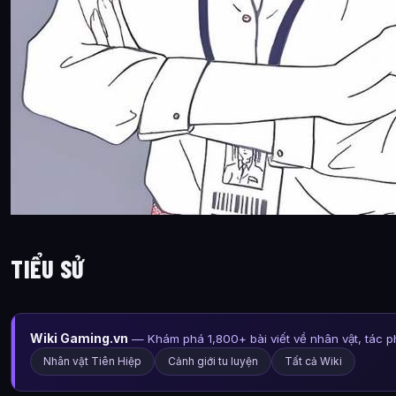
TIỂU SỬ
Wiki Gaming.vn
— Khám phá 1,800+ bài viết về nhân vật, tác 
Nhân vật Tiên Hiệp
Cảnh giới tu luyện
Tất cả Wiki