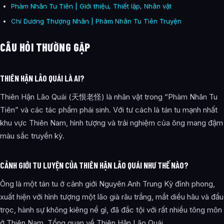
Phàm Nhân Tu Tiên | Giới thiệu, Thiết lập, Nhân vật
Chí Dương Thượng Nhân | Phàm Nhân Tu Tiên Truyện
CÂU HỎI THƯỜNG GẶP
THIÊN HẬN LÃO QUÁI LÀ AI?
Thiên Hận Lão Quái (天恨老怪) là nhân vật trong “Phàm Nhân Tu
Tiên” và các tác phẩm phái sinh. Với tư cách là tán tu mạnh nhất
khu vực Thiên Nam, hình tượng và trải nghiệm của ông mang đậm
màu sắc truyền kỳ.
CẢNH GIỚI TU LUYỆN CỦA THIÊN HẬN LÃO QUÁI NHƯ THẾ NÀO?
Ông là một tán tu ở cảnh giới Nguyên Anh Trung Kỳ đỉnh phong,
xuất hiện với hình tượng một lão già râu trắng, mắt diều hâu và đầu
trọc, hành sự không kiêng nể gì, đã đắc tội với rất nhiều tông môn
ở Thiên Nam. Tổng quan về Thiên Hận Lão Quái