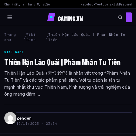
Chủ Nhật, 9 Tháng 8, 2026
Facebook
Youtube
Tiktok
Discord
GAMING.VN
Trang
Wiki
Thiên Hận Lão Quái | Phàm Nhân Tu
/
/
chu
Game
Tiên
WIKI GAME
Thiên Hận Lão Quái | Phàm Nhân Tu Tiên
Thiên Hận Lão Quái (天恨老怪) là nhân vật trong “Phàm Nhân
Tu Tiên” và các tác phẩm phái sinh. Với tư cách là tán tu
mạnh nhất khu vực Thiên Nam, hình tượng và trải nghiệm của
ông mang đậm ...
Zenden
17/11/2025 - 23:04