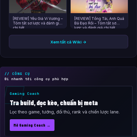
[REVIEW] Yêu Giả Vi Vương –
[REVIEW] Tổng Tài, Anh Quá
Tóm tắt sơ lược và đánh giá
Bá Đạo Rồi – Tóm tắt sơ
chi tiết
lược và đánh giá chi tiết
Xem tất cả Wiki →
// CÔNG CỤ
Đi nhanh tới công cụ phù hợp
Gaming Coach
Tra build, đọc kèo, chuẩn bị meta
Lọc theo game, tướng, đối thủ, rank và chiến lược lane.
Mở Gaming Coach →