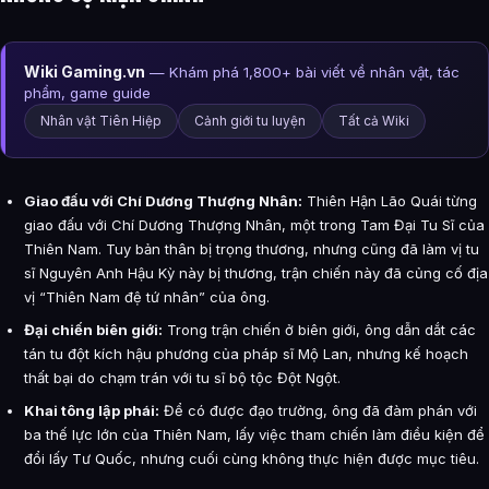
Wiki Gaming.vn
— Khám phá 1,800+ bài viết về nhân vật, tác
phẩm, game guide
Nhân vật Tiên Hiệp
Cảnh giới tu luyện
Tất cả Wiki
Giao đấu với Chí Dương Thượng Nhân:
Thiên Hận Lão Quái từng
giao đấu với Chí Dương Thượng Nhân, một trong Tam Đại Tu Sĩ của
Thiên Nam. Tuy bản thân bị trọng thương, nhưng cũng đã làm vị tu
sĩ Nguyên Anh Hậu Kỳ này bị thương, trận chiến này đã củng cố địa
vị “Thiên Nam đệ tứ nhân” của ông.
Đại chiến biên giới:
Trong trận chiến ở biên giới, ông dẫn dắt các
tán tu đột kích hậu phương của pháp sĩ Mộ Lan, nhưng kế hoạch
thất bại do chạm trán với tu sĩ bộ tộc Đột Ngột.
Khai tông lập phái:
Để có được đạo trường, ông đã đàm phán với
ba thế lực lớn của Thiên Nam, lấy việc tham chiến làm điều kiện để
đổi lấy Tư Quốc, nhưng cuối cùng không thực hiện được mục tiêu.