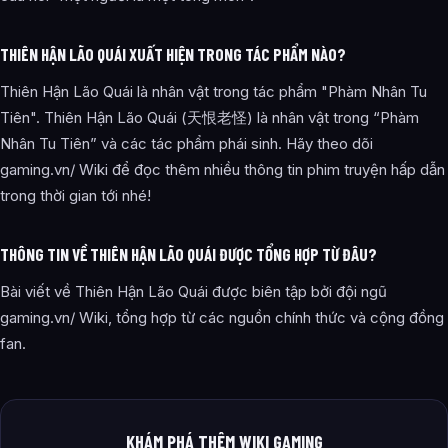
THIÊN HẬN LÃO QUÁI XUẤT HIỆN TRONG TÁC PHẨM NÀO?
Thiên Hận Lão Quái là nhân vật trong tác phẩm "Phàm Nhân Tu
Tiên". Thiên Hận Lão Quái (天恨老怪) là nhân vật trong “Phàm
Nhân Tu Tiên” và các tác phẩm phái sinh. Hãy theo dõi
gaming.vn/ Wiki để đọc thêm nhiều thông tin phim truyện hấp dẫn
trong thời gian tới nhé!
THÔNG TIN VỀ THIÊN HẬN LÃO QUÁI ĐƯỢC TỔNG HỢP TỪ ĐÂU?
Bài viết về Thiên Hận Lão Quái được biên tập bởi đội ngũ
gaming.vn/ Wiki, tổng hợp từ các nguồn chính thức và cộng đồng
fan.
KHÁM PHÁ THÊM WIKI GAMING