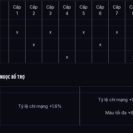
Cấp
Cấp
Cấp
Cấp
Cấp
Cấp
Cấp
C
1
2
3
4
5
6
7
x
x
x
x
x
x
x
NGỌC BỔ TRỢ
Tỷ lệ chí mạng 
Tỷ lệ chí mạng +1.6%
Máu tối đa +