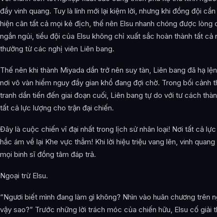
đầy vinh quang. Tuy là lính mới lại kiệm lời, nhưng khi đồng đội c
hiện cân tất cả mọi kẻ địch, thế nên Elsu nhanh chóng được lòng
ngắn ngủi, tiểu đội của Elsu không chỉ xuất sắc hoàn thành tất c
thưởng từ các nghị viên Liên bang.
Thế nên khi thành Miyada dần trở nên suy tàn, Liên bang đã hạ lện
nơi vô vàn hiểm nguy đầy gian khổ đang đợi chờ. Trong bối cảnh th
tranh dần tiến đến giai đoạn cuối, Liên bang tự do với tư cách th
tất cả lực lượng cho trận đại chiến.
Đây là cuộc chiến vĩ đại nhất trong lịch sử nhân loại! Nơi tất cả lự
hắc ám về lại Khe vực thẳm! Khi lời hiệu triệu vang lên, vinh quang
mọi binh sĩ đồng tâm đáp trả.
Ngoại trừ Elsu.
“Ngươi biết mình đang làm gì không? Nhìn vào huân chương trên n
vậy sao?” Trước những lời trách móc của chiến hữu, Elsu cố giải t