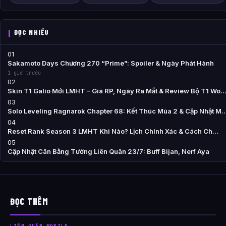
ĐỌC NHIỀU
01
Sakamoto Days Chương 270 “Prime”: Spoiler & Ngày Phát Hành
1 giờ trước
02
Skin T1 Galio Mới LMHT – Giá RP, Ngày Ra Mắt & Review Bộ T1 Wo
03
Solo Leveling Ragnarok Chapter 68: Kết Thúc Mùa 2 & Cập Nhật M
04
Reset Rank Season 3 LMHT Khi Nào? Lịch Chính Xác & Cách Ch…
05
Cập Nhật Cân Bằng Tướng Liên Quân 23/7: Buff Bijan, Nerf Aya
ĐỌC THÊM