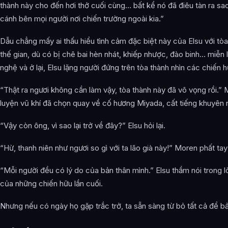
thành này cho đến hơi thở cuối cùng… bất kể nó đã điêu tàn ra sao.
cánh bên mọi người nơi chiến trường ngoài kia.”
Dẫu chẳng mấy ai thấu hiểu tình cảm đặc biệt này của Elsu với tòa
thế gian, dù có bị chê bai hèn nhát, khiếp nhược, đào binh… miễn l
nghệ và ở lại, Elsu lặng người đứng trên tòa thành nhìn các chiến h
“Thật ra ngươi không cần làm vậy, tòa thành này đã vô vọng rồi.” 
luyện vũ khí đã chọn quay về cố hương Miyada, cất tiếng khuyên 
“Vậy còn ông, vì sao lại trở về đây?” Elsu hỏi lại.
“Hừ, thanh niên như ngươi so gì với ta lão già này!” Moren phất t
“Mỗi người đều có lý do của bản thân mình.” Elsu thầm nói trong 
của những chiến hữu lần cuối.
Nhưng nếu có ngày họ gặp trắc trở, ta sẵn sàng từ bỏ tất cả để b