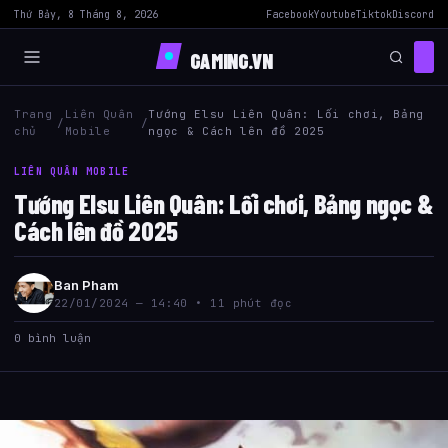
Thứ Bảy, 8 Tháng 8, 2026
Facebook
Youtube
Tiktok
Discord
GAMING.VN
Trang
Liên Quân
Tướng Elsu Liên Quân: Lối chơi, Bảng
/
/
chủ
Mobile
ngọc & Cách lên đồ 2025
LIÊN QUÂN MOBILE
Tướng Elsu Liên Quân: Lối chơi, Bảng ngọc &
Cách lên đồ 2025
Ban Pham
22/01/2024 — 14:40 • 11 phút đọc
0 bình luận