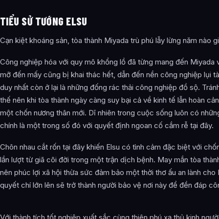
TIỂU SỬ TƯỚNG ELSU
Cạn kiệt khoáng sản, tòa thành Miyada trù phú lẫy lừng năm nào g
Công nghiệp hóa với quy mô khổng lồ đã từng mang đến Miyada v
mỡ đến mấy cũng bị khai thác hết, dẫn đến nền công nghiệp lụi tàn
duy nhất còn ở lại là những đống rác thải công nghiệp đồ sộ. Trán
thế nên khi tòa thành ngày càng suy bại cả về kinh tế lẫn hoàn cả
một chốn nương thân mới. Dĩ nhiên trong cuộc sống luôn có những
chính là một trong số đó với quyết định ngoan cố cắm rễ tại đây.
Chôn nhau cắt rốn tại đây khiến Elsu có tình cảm đặc biệt với chố
lần lượt từ giã cõi đời trong một trận dịch bệnh. May mắn tòa thàn
nên phúc lợi xã hội thừa sức đảm bảo một thời thơ ấu an lành cho 
quyết chí lớn lên sẽ trở thành người bảo vệ nơi này để đền đáp c
Với thành tích tốt nghiệp xuất sắc cùng thiên phú xạ thủ kinh ngườ