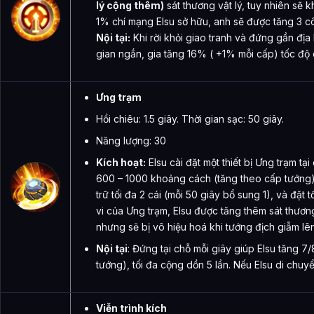
lý cộng thêm)
sát thương vật lý, tuy nhiên sẽ 
1% chí mạng Elsu sở hữu, anh sẽ được tăng 3 cô
Nội tại:
Khi rời khỏi giao tranh và đứng gần địa h
gian ngắn, gia tăng 16% ( +1% mỗi cấp) tốc độ
Ưng trạm
Hồi chiêu: 1.5 giây. Thời gian sạc: 50 giây.
Năng lượng: 30
Kích hoạt:
Elsu cài đặt một thiết bị Ưng trạm t
600 – 1000 khoảng cách (tăng theo cấp tướng). 
trữ tối đa 2 cái (mỗi 50 giây bổ sung 1), và đặt
vi của Ưng trạm, Elsu được tăng thêm sát thươn
nhưng sẽ bị vô hiệu hoá khi tướng địch giẫm lên
Nội tại
: Đứng tại chỗ mỗi giây giúp Elsu tăng 7
tướng), tối đa cộng dồn 5 lần. Nếu Elsu di chuy
Viễn trình kích