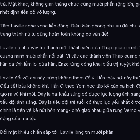
trả. Mặt khác, không gian thăng chức cũng mười phần rộng lớn, giố
nhất định tiền đồ vô lượng.
Tâm Laville nghe xong liền động. Điều kiện phong phú ưu đãi như 
trang thành nữ tu cũng hoàn toàn không có vấn đề!
Laville cứ như vậy trở thành một thành viên của Tháp quang minh.Tí
quang minh mười phần nổi bật. Vì vậy các thành viên Tháp quang mi
hắn cá tính lắm lời của hắn, Enzo từng công khai biểu thị tuyệt k
Laville đối với cái này cũng không thèm để ý. Hắn thấy nơi này th
điều tiết bầu không khí. Hắn đi theo Yorn học tập kỹ xảo xạ kích
tạo ra vũ khí mới. Đây là hai khẩu súng có được lực lượng ánh sáng
tiểu đội ánh sáng. Đây là tiểu đội trẻ tuổi có thực lực yếu nhất ở
chính là tiến về kẽ nứt hỗn mang- chỗ giao nhau giữa rừng Verno
động của ma tộc.
Đối mặt khiêu chiến sắp tới, Laville lòng tin mười phần.