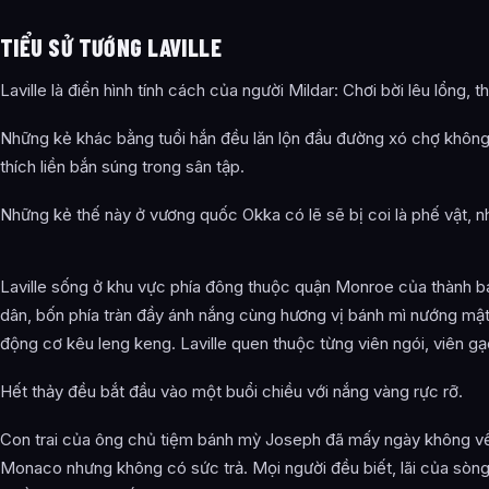
TIỂU SỬ TƯỚNG LAVILLE
Laville là điển hình tính cách của người Mildar: Chơi bời lêu lổng, th
Những kẻ khác bằng tuổi hắn đều lăn lộn đầu đường xó chợ không c
thích liền bắn súng trong sân tập.
Những kẻ thế này ở vương quốc Okka có lẽ sẽ bị coi là phế vật, như
Laville sống ở khu vực phía đông thuộc quận Monroe của thành b
dân, bốn phía tràn đầy ánh nắng cùng hương vị bánh mì nướng m
động cơ kêu leng keng. Laville quen thuộc từng viên ngói, viên g
Hết thảy đều bắt đầu vào một buổi chiều với nắng vàng rực rỡ.
Con trai của ông chủ tiệm bánh mỳ Joseph đã mấy ngày không về
Monaco nhưng không có sức trả. Mọi người đều biết, lãi của sòn