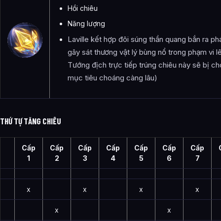
Hồi chiêu
Năng lượng
Laville kết hợp đôi súng thần quang bắn ra p
gây sát thương vật lý bùng nổ trong phạm vi 
Tướng địch trực tiếp trúng chiêu này sẽ bị ch
mục tiêu choáng càng lâu)
THỨ TỰ TĂNG CHIÊU
Cấp
Cấp
Cấp
Cấp
Cấp
Cấp
Cấp
1
2
3
4
5
6
7
x
x
x
x
x
x