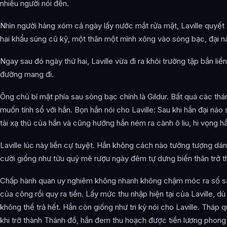
nhiều người nói đến.
Nhìn người hàng xóm cả ngày lấy nước mắt rửa mặt, Laville quyết 
hai khẩu súng cũ kỹ, một thân một mình xông vào sòng bạc, đại 
Ngay sau đó ngày thứ hai, Laville vừa đi ra khỏi trường tập bắn l
đường mang đi.
Ông chủ bí mật phía sau sòng bạc chính là Gildur. Bất quá các thánh
muốn tính sổ với hắn. Bọn hắn nói cho Laville: Sau khi hắn đại náo
tài xạ thủ của hắn và cũng hướng hắn ném ra cành ô liu, hi vọng 
Laville lúc này liền cự tuyệt. Hắn không cách nào tưởng tượng dá
cười giống như tửu quỷ mê rượu ngày đêm tự dưng biến thân trở t
Chấp hành quan uy nghiêm không nhanh không chậm móc ra sổ sách
của công rồi quy ra tiền. Lấy mức thu nhập hiện tại của Laville,
không thể trả hết. Hắn còn giống như tri kỷ nói cho Laville. Tháp
khi trở thành Thánh đồ, hắn đem thu hoạch được tiền lương phong