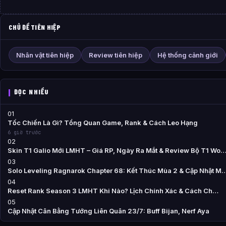
CHỦ ĐỀ TIÊN HIỆP
Nhân vật tiên hiệp
Review tiên hiệp
Hệ thống cảnh giới
ĐỌC NHIỀU
01
Tốc Chiến Là Gì? Tổng Quan Game, Rank & Cách Leo Hạng
6 giờ trước
02
Skin T1 Galio Mới LMHT – Giá RP, Ngày Ra Mắt & Review Bộ T1 Wo
03
Solo Leveling Ragnarok Chapter 68: Kết Thúc Mùa 2 & Cập Nhật M
04
Reset Rank Season 3 LMHT Khi Nào? Lịch Chính Xác & Cách Ch…
05
Cập Nhật Cân Bằng Tướng Liên Quân 23/7: Buff Bijan, Nerf Aya