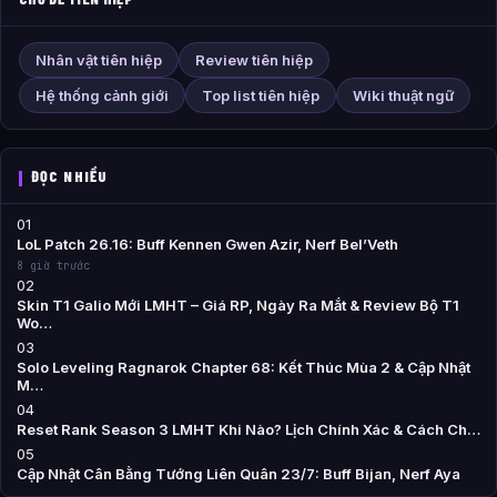
Nhân vật tiên hiệp
Review tiên hiệp
Hệ thống cảnh giới
Top list tiên hiệp
Wiki thuật ngữ
ĐỌC NHIỀU
01
LoL Patch 26.16: Buff Kennen Gwen Azir, Nerf Bel’Veth
8 giờ trước
02
Skin T1 Galio Mới LMHT – Giá RP, Ngày Ra Mắt & Review Bộ T1
Wo…
03
Solo Leveling Ragnarok Chapter 68: Kết Thúc Mùa 2 & Cập Nhật
M…
04
Reset Rank Season 3 LMHT Khi Nào? Lịch Chính Xác & Cách Ch…
05
Cập Nhật Cân Bằng Tướng Liên Quân 23/7: Buff Bijan, Nerf Aya