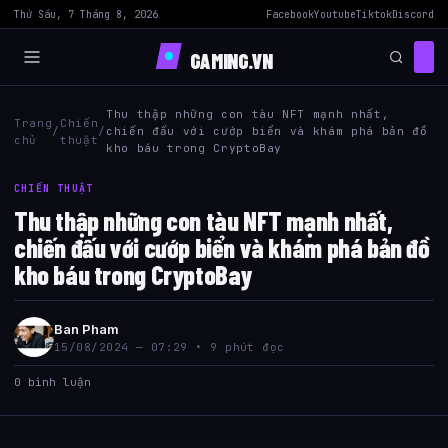
Thứ Sáu, 7 Tháng 8, 2026
Facebook
Youtube
Tiktok
Discord
GAMING.VN
Thu thập những con tàu NFT mạnh nhất,
Trang
Chiến
/
/
chiến đấu với cướp biển và khám phá bản đồ
chủ
thuật
kho báu trong CryptoBay
CHIẾN THUẬT
Thu thập những con tàu NFT mạnh nhất,
chiến đấu với cướp biển và khám phá bản đồ
kho báu trong CryptoBay
Ban Pham
15/08/2024 — 07:29 • 9 phút đọc
0 bình luận