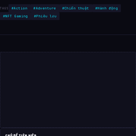
#Action
#Adventure
#Chiến thuật
#Hành động
TAGS
#NFT Gaming
#Phiêu lưu
CHỦ ĐỀ TIÊN HIỆP