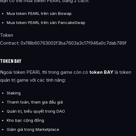
Bạn có thể mua token PEARL bằng 2 cách:
Mua token PEARL trên sàn Biswap
Mua token PEARL trên sàn PancakeSwap
Token
Contract: 0x118b60763002f3ba7603a3c17f946a0c7dab789f
TOKEN BAY
Ngoài token PEARL thì trong game còn có
token BAY
là token
quản trị game với các tính năng:
Staking
Thanh toán, tham gia đấu giá
Quản trị, biểu quyết trong DAO
Kho bạc cộng đồng
Giảm giá trong Marketplace