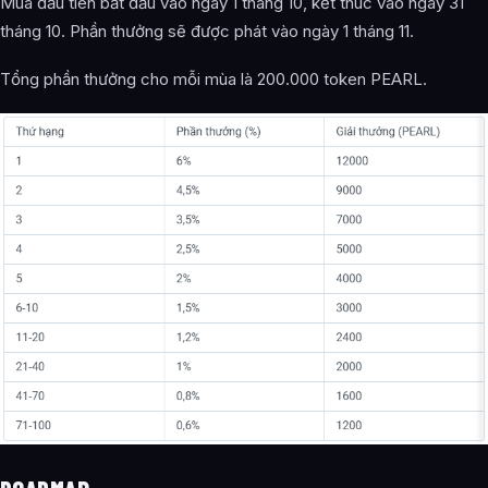
Mùa đầu tiên bắt đầu vào ngày 1 tháng 10, kết thúc vào ngày 31
tháng 10. Phần thưởng sẽ được phát vào ngày 1 tháng 11.‌
Tổng phần thưởng cho mỗi mùa là 200.000 token PEARL.