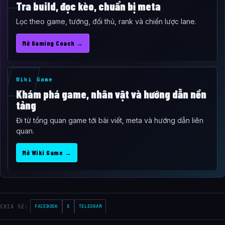
Tra build, đọc kèo, chuẩn bị meta
Lọc theo game, tướng, đối thủ, rank và chiến lược lane.
Mở Gaming Coach →
Wiki Game
Khám phá game, nhân vật và hướng dẫn nền
tảng
Đi từ tổng quan game tới bài viết, meta và hướng dẫn liên
quan.
Mở Wiki Game →
CHIA SẺ:
FACEBOOK
X
TELEGRAM