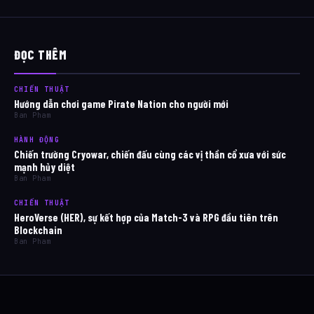
ĐỌC THÊM
CHIẾN THUẬT
Hướng dẫn chơi game Pirate Nation cho người mới
Ban Pham
HÀNH ĐỘNG
Chiến trường Cryowar, chiến đấu cùng các vị thần cổ xưa với sức
mạnh hủy diệt
Ban Pham
CHIẾN THUẬT
HeroVerse (HER), sự kết hợp của Match-3 và RPG đầu tiên trên
Blockchain
Ban Pham