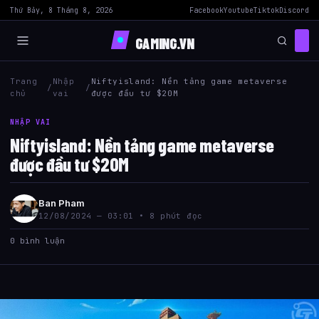
Thứ Bảy, 8 Tháng 8, 2026
Facebook
Youtube
Tiktok
Discord
GAMING.VN
Trang
Nhập
Niftyisland: Nền tảng game metaverse
/
/
chủ
vai
được đầu tư $20M
NHẬP VAI
Niftyisland: Nền tảng game metaverse
được đầu tư $20M
Ban Pham
12/08/2024 — 03:01 • 8 phút đọc
0 bình luận