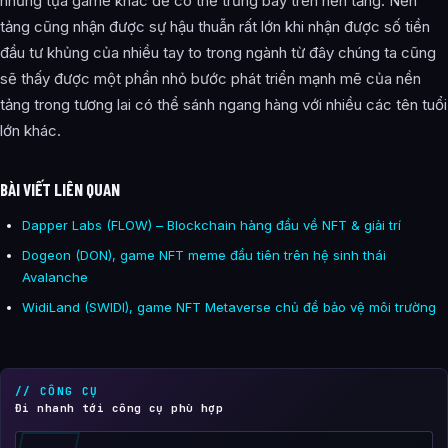
những tựa game khác để có thể trưng bày trên nền tảng. Nền
tảng cũng nhận được sự hậu thuẫn rất lớn khi nhận được số tiền
đầu tư khủng của nhiều tay to trong ngành từ đây chúng ta cũng
sẽ thấy được một phần nhỏ bước phát triển mạnh mẽ của nền
tảng trong tương lai có thể sánh ngang hàng với nhiều các tên tuổi
lớn khác.
BÀI VIẾT LIÊN QUAN
Dapper Labs (FLOW) – Blockchain hàng đầu về NFT & giải trí
Dogeon (DON), game NFT meme đầu tiên trên hệ sinh thái
Avalanche
WidiLand (SWIDI), game NFT Metaverse chủ đề bảo vệ môi trường
// CÔNG CỤ
Đi nhanh tới công cụ phù hợp