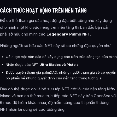
CÁCH THỨC HOẠT ĐỘNG TRÊN NỀN TẢNG
Để có thể tham gia các hoạt động đặc biệt cũng như xây dựng
cho mình một khu vực riêng trên nền tảng thì ban đầu bạn cần
phải sở hữu cho mình các
Legendary Palms NFT.
Những người sở hữu các NFT này sẽ có những đặc quyền như:
Có được một hòn đảo để xây dựng các kiến trúc sáng tạo của mình
Nhận được các NFT
Ultra Blades và Pistols
Được quyền tham gia palmDAO, những người tham gia sẽ có quyền
bỏ phiếu về những quyết định của nền tảng trong tương lai
Đây có thể được coi là bộ sưu tập NFT cốt lõi của nền tảng Nifty
Island và bạn có thể mua trực tiếp các NFT này trên OpenSea với
6 mức độ hiếm khác nhau, độ hiếm càng cao thì phần thưởng
NFT nhận lại cũng sẽ cao tương ứng.