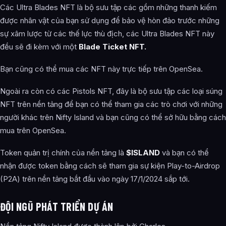
Các Ultra Blades NFT là bộ sưu tập các gồm những thanh kiếm
được nhân vật của bạn sử dụng để bảo vệ hòn đảo trước những
sự xâm lược từ các thế lực thù địch, các Ultra Blades NFT này
đều sẽ đi kèm với một
Blade Ticket NFT.
Bạn cũng có thể mua các NFT này trực tiếp trên OpenSea.
Ngoài ra còn có các Pistols NFT, đây là bộ sưu tập các loại súng
NFT trên nền tảng để bạn có thể tham gia các trò chơi với những
người khác trên Nifty Island và bạn cũng có thể sở hữu bằng cách
mua trên OpenSea.
Token quản trị chính của nền tảng là
$ISLAND
và bạn có thể
nhận được token bằng cách sẽ tham gia sự kiện Play-to-Airdrop
(P2A) trên nền tảng bắt đầu vào ngày 17/1/2024 sắp tới.
ĐỘI NGŨ PHÁT TRIỂN DỰ ÁN