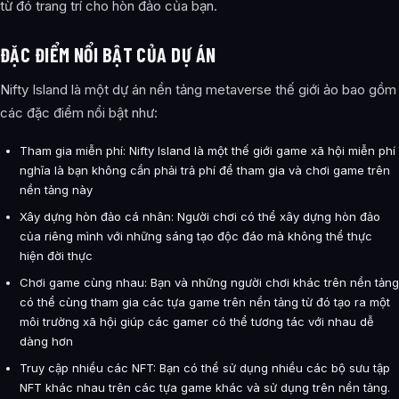
từ đó trang trí cho hòn đảo của bạn.
ĐẶC ĐIỂM NỔI BẬT CỦA DỰ ÁN
Nifty Island là một dự án nền tảng metaverse thế giới ảo bao gồm
các đặc điểm nổi bật như:
Tham gia miễn phí: Nifty Island là một thế giới game xã hội miễn phí
nghĩa là bạn không cần phải trả phí để tham gia và chơi game trên
nền tảng này
Xây dựng hòn đảo cá nhân: Người chơi có thể xây dựng hòn đảo
của riêng mình với những sáng tạo độc đáo mà không thể thực
hiện đời thực
Chơi game cùng nhau: Bạn và những người chơi khác trên nền tảng
có thể cùng tham gia các tựa game trên nền tảng từ đó tạo ra một
môi trường xã hội giúp các gamer có thể tương tác với nhau dễ
dàng hơn
Truy cập nhiều các NFT: Bạn có thể sử dụng nhiều các bộ sưu tập
NFT khác nhau trên các tựa game khác và sử dụng trên nền tảng.