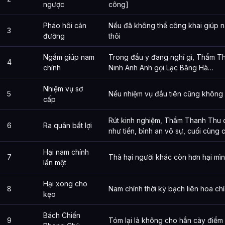
ngược
công]
Pháo hôi cản
Nếu đã không thể công khai giúp n
3
đường
thôi
Ngầm giúp nam
Trong đầu y đang nghĩ gì, Thẩm Th
4
chính
Ninh Anh Anh gọi Lạc Băng Hà…
Nhiệm vụ sơ
5
Nếu nhiệm vụ đầu tiên cũng không 
cấp
Rút kinh nghiệm, Thẩm Thanh Thu c
6
Ra quân bất lợi
như tiền, bình an vô sự, cuối cùng
Hại nam chính
7
Thà hại người khác còn hơn hại mì
lần một
Hại xong cho
8
Nam chính thời kỳ bạch liên hoa ch
kẹo
Bách Chiến
9
Tóm lại là không cho hắn cày điểm