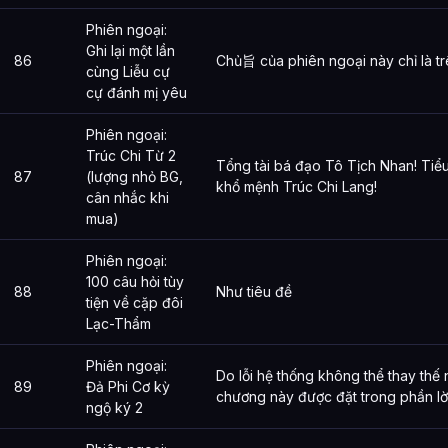
Phiên ngoại:
Ghi lại một lần
86
Chủ旨 của phiên ngoại này chỉ là tr
cùng Liễu cự
cự đánh mị yêu
Phiên ngoại:
Trúc Chi Từ 2
Tổng tài bá đạo Tô Tịch Nhan! Tiể
87
(lượng nhỏ BG,
khổ mệnh Trúc Chi Lang!
cân nhắc khi
mua)
Phiên ngoại:
100 câu hỏi tùy
88
Như tiêu đề
tiện về cặp đôi
Lạc-Thẩm
Phiên ngoại:
Do lỗi hệ thống không thể thay thế
89
Đả Phi Cơ kỳ
chương này được đặt trong phần lời
ngộ ký 2