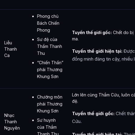
Phong chủ
Bách Chiến
Phong
Tuyến thế giới gốc:
Chết do bị 
ma.
Sư đệ của
Liễu
Thẩm Thanh
Thanh
Tuyến thế giới hiện tại:
Được 
Thu
Ca
đồng minh đáng tin cậy, nhiều 
“Chiến Thần”
phái Thương
Khung Sơn
Lớn lên cùng Thẩm Cửu, luôn c
Chưởng môn
đệ.
phái Thương
Khung Sơn
Tuyến thế giới gốc:
Chết thảm
Nhạc
Sư huynh
Cửu.
Thanh
của Thẩm
Nguyên
Thanh Thu
Tuyến thế giới hiện tại:
Thoát 