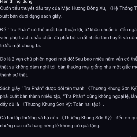
Hiển thị nội dung
Cuốn tiểu thuyết đầu tay của Mặc Hương Đồng Xú, 《Hệ Thống 
xuất bản dưới dạng sách giấy.
Để “Tra Phản” có thể xuất bản thuận lợi, từ khâu chuẩn bị đến 
viên phụ trách chắc chắn đã phải bỏ ra rất nhiều tâm huyết và c
trước mặt chúng ta.
Đó là 2 vạn chữ phiên ngoại mới đó! Sau bao nhiêu năm vẫn có thể
thật sự không dám nghĩ tới, bản thương mại giống như một giấc 
thành sự thật.
Sách giấy “Tra Phản” được đổi tên thành 《Thương Khung Sơn Ký》. 
phải xuất bản thành nhiều tập, “Tra Phản” cũng không ngoại lệ, lần
đầy đủ là 《Thương Khung Sơn Ký: Toàn hai tập》.
Cả hai tập thượng và hạ của 《Thương Khung Sơn Ký》 đều có quà 
nhưng các cửa hàng riêng lẻ không có quà tặng.