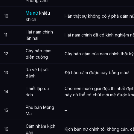
Phong Chủ
Ma nữ
khiêu
10
Hắn thật sự không cố ý phá đám nữ
khích
Hại nam chính
11
Hại nam chính đã có kinh nghiệm nê
lần hai
Cày hảo cảm
12
Cày hảo cảm của nam chính thời kỳ
điên cuồng
Ra vẻ bị sét
13
Độ hảo cảm được cày bằng máu!
đánh
Thiết lập cũ
Cho nên muốn giải độc thì nhất định
14
rích
này có thể có chút mới mẻ được kh
Phụ bản Mộng
15
–
Ma
Cầm nhầm kịch
16
Kịch bản nữ chính tôi không cần, c
bản