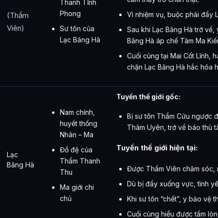
Thanh Tĩnh
Phong
Vì nhiệm vụ, buộc phải đẩy
(Thẩm
Viên)
Sư tôn của
Sau khi Lạc Băng Hà trở về, 
Lạc Băng Hà
Băng Hà áp chế Tâm Ma Kiế
Cuối cùng tại Mai Cốt Lĩnh, 
chặn Lạc Băng Hà hắc hóa h
Tuyến thế giới gốc:
Nam chính,
Bị sư tôn Thẩm Cửu ngược đã
huyết thống
Thâm Uyên, trở về báo thù t
Nhân – Ma
Tuyến thế giới hiện tại:
Đồ đệ của
Lạc
Thẩm Thanh
Băng Hà
Được Thẩm Viên chăm sóc, nả
Thu
Dù bị đẩy xuống vực, tình y
Ma giới chi
chủ
Khi sư tôn “chết”, y bảo vệ th
Cuối cùng hiểu được tấm lòn