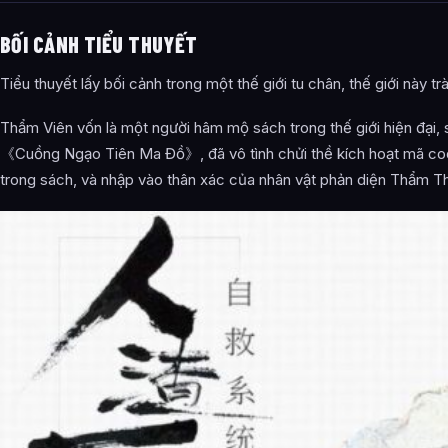
BỐI CẢNH TIỂU THUYẾT
Tiểu thuyết lấy bối cảnh trong một thế giới tu chân, thế giới này 
Thẩm Viên vốn là một người hâm mộ sách trong thế giới hiện đại, 
《Cuồng Ngạo Tiên Ma Đồ》, đã vô tình chửi thề kích hoạt mã code
trong sách, và nhập vào thân xác của nhân vật phản diện Thẩm T