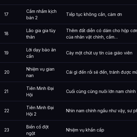
Cầm nhầm kịch
17
Tiếp tục không cần, cảm ơn
bản 2
Lão gia gia tùy
Thêm đất diễn có dám cho hộp cơm 
18
thân
của nhân vật chính, cầm…
Lời dạy bảo ân
19
Cày một chút uy tín của giáo viên
cần
Nhiệm vụ gian
20
Cái gì đến rồi sẽ đến, tránh được 
nan
Tiên Minh Đại
21
Cuối cùng cũng nuôi lớn nam chính 
Hội
Tiên Minh Đại
22
Nhìn nam chính ngầu như vậy, sư 
Hội 2
Biến cố đột
23
Nhiệm vụ khẩn cấp
ngột