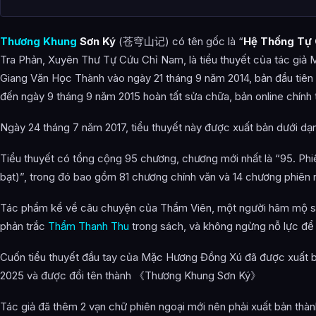
Câu Hỏi Thường Gặp
Thương Khung Sơn Ký (Tra Phản) là gì?
Thương Khung
Sơn Ký
(苍穹山记) có tên gốc là “
Hệ Thống Tự 
Tra Phản, Xuyên Thư Tự Cứu Chỉ Nam, là tiểu thuyết của tác giả
Thông tin về Thương Khung Sơn Ký (Tra Phản) được tổng hợp 
Giang Văn Học Thành vào ngày 21 tháng 9 năm 2014, bản đầu tiên 
đến ngày 9 tháng 9 năm 2015 hoàn tất sửa chữa, bản online chính 
Ngày 24 tháng 7 năm 2017, tiểu thuyết này được xuất bản dưới dạn
Tiểu thuyết có tổng cộng 95 chương, chương mới nhất là “95. Phiê
bạt)”, trong đó bao gồm 81 chương chính văn và 14 chương phiên
Tác phẩm kể về câu chuyện của Thẩm Viên, một người hâm mộ sá
phản trắc
Thẩm Thanh Thu
trong sách, và không ngừng nỗ lực để 
Cuốn tiểu thuyết đầu tay của Mặc Hương Đồng Xú đã được xuất b
2025 và được đổi tên thành 《Thương Khung Sơn Ký》
Tác giả đã thêm 2 vạn chữ phiên ngoại mới nên phải xuất bản thành 