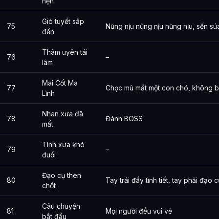
hẹn
Gió tuyết sắp
75
Nũng nịu nũng nịu nũng nịu, sến sú
đến
Thâm uyên tái
76
–
lâm
Mai Cốt Ma
77
Chọc mù mắt một con chó, không b
Lĩnh
Nhan xưa đã
78
Đánh BOSS
mất
Tình xưa khó
79
–
đuổi
Đạo cụ then
80
Tay trái đẩy tình tiết, tay phải đạo 
chốt
Câu chuyện
81
Mọi người đều vui vẻ
bắt đầu