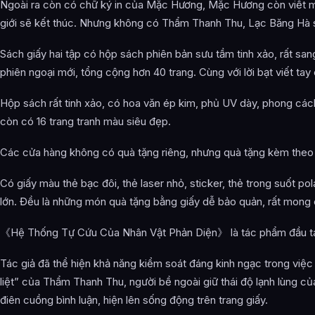
Ngoài ra còn có chữ ký in của Mặc Hương, Mặc Hương còn viết mộ
giới sẽ kết thúc. Nhưng không có Thẩm Thanh Thu, Lạc Băng Hà s
Sách giấy hai tập có hộp sách phiên bản sưu tầm tinh xảo, rất s
phiên ngoại mới, tổng cộng hơn 40 trang. Cùng với lời bạt viết tay 
Hộp sách rất tinh xảo, có hoa văn ép kim, phủ UV dày, phong cách
còn có 16 trang tranh màu siêu đẹp.
Các cửa hàng không có quà tặng riêng, nhưng quà tặng kèm theo s
Có giấy màu thẻ bạc đôi, thẻ laser nhỏ, sticker, thẻ trong suốt pol
lớn. Đều là những món quà tặng bằng giấy dễ bảo quản, rất mong 
《Hệ Thống Tự Cứu Của Nhân Vật Phản Diện》 là tác phẩm đầu t
Tác giả đã thể hiện khả năng kiểm soát đáng kinh ngạc trong việc
liệt” của Thẩm Thanh Thu, người bề ngoài giữ thái độ lạnh lùng củ
điên cuồng bình luận, hiện lên sống động trên trang giấy.