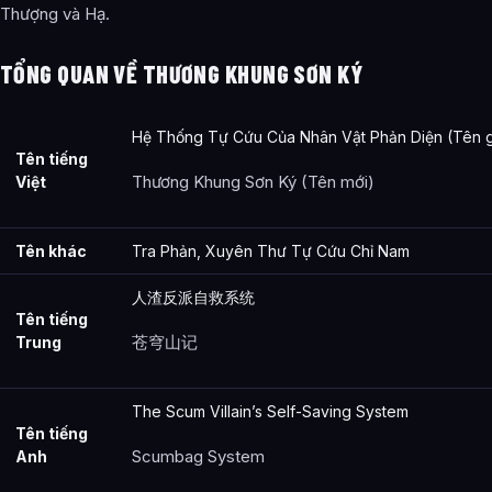
Thượng và Hạ.
TỔNG QUAN VỀ THƯƠNG KHUNG SƠN KÝ
Hệ Thống Tự Cứu Của Nhân Vật Phản Diện (Tên 
Tên tiếng
Thương Khung Sơn Ký (Tên mới)
Việt
Tên khác
Tra Phản, Xuyên Thư Tự Cứu Chỉ Nam
人渣反派自救系统
Tên tiếng
苍穹山记
Trung
The Scum Villain’s Self-Saving System
Tên tiếng
Scumbag System
Anh