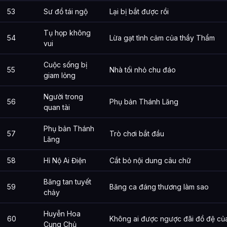
53
Sư đồ tái ngộ
Lại bị bắt được rồi
Tụ họp không
54
Lừa gạt tình cảm của thầy Thẩm
vui
Cuộc sống bị
55
Nhà tối nhỏ chu đáo
giam lỏng
Người trong
56
Phụ bản Thánh Lăng
quan tài
Phụ bản Thánh
57
Trò chơi bắt đầu
Lăng
58
Hỉ Nộ Ai Điện
Cắt bỏ nội dung câu chữ
Băng tan tuyết
59
Băng ca đáng thương làm sao
chảy
Huyễn Hoa
60
Không ai được ngược đãi đồ đệ của 
Cung Chủ