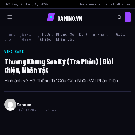
Thứ Bảy, 8 Tháng 8, 2026
Facebook
Youtube
Tiktok
Discord
GAMING.VN
Trang
Wiki
Thương Khung Sơn Ký (Tra Phản) | Giới
/
/
chu
Game
thiệu, Nhân vật
WIKI GAME
Thương Khung Sơn Ký (Tra Phản) | Giới
thiệu, Nhân vật
Hình ảnh về Hệ Thống Tự Cứu Của Nhân Vật Phản Diện ...
Zenden
11/11/2025 - 23:44