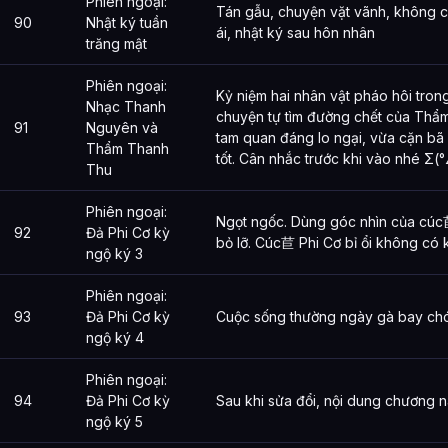
Phiên ngoại:
Tán gẫu, chuyện vặt vãnh, không c
90
Nhật ký tuần
ái, nhật ký sau hôn nhân
trăng mật
Phiên ngoại:
Kỷ niệm hai nhân vật pháo hôi tr
Nhạc Thanh
chuyện tự tìm đường chết của Thẩm
91
Nguyên và
tam quan đáng lo ngại, vừa cặn bã
Thẩm Thanh
tốt. Cân nhắc trước khi vào nhé Σ(
Thu
Phiên ngoại:
Ngọt ngốc. Dùng góc nhìn của cúc苣 
92
Đả Phi Cơ kỳ
bỏ lỡ. Cúc苣 Phi Cơ bỉ ổi không có 
ngộ ký 3
Phiên ngoại:
93
Đả Phi Cơ kỳ
Cuộc sống thường ngày gà bay chó
ngộ ký 4
Phiên ngoại:
94
Đả Phi Cơ kỳ
Sau khi sửa đổi, nội dung chương 
ngộ ký 5