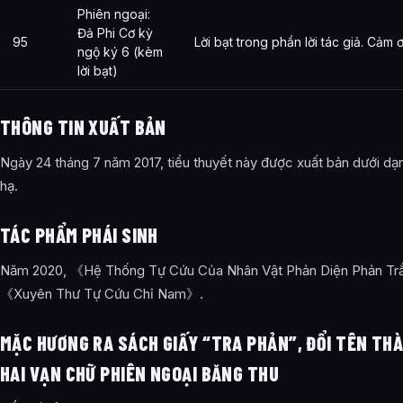
Phiên ngoại:
Đả Phi Cơ kỳ
95
Lời bạt trong phần lời tác giả. Cả
ngộ ký 6 (kèm
lời bạt)
THÔNG TIN XUẤT BẢN
Ngày 24 tháng 7 năm 2017, tiểu thuyết này được xuất bản dưới dạn
hạ.
TÁC PHẨM PHÁI SINH
Năm 2020, 《Hệ Thống Tự Cứu Của Nhân Vật Phản Diện Phản Trắ
《Xuyên Thư Tự Cứu Chỉ Nam》.
MẶC HƯƠNG RA SÁCH GIẤY “TRA PHẢN”, ĐỔI TÊN TH
HAI VẠN CHỮ PHIÊN NGOẠI BĂNG THU