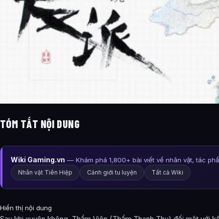
TÓM TẮT NỘI DUNG
Wiki Gaming.vn
— Khám phá 1,800+ bài viết về nhân vật, tác ph
Nhân vật Tiên Hiệp
Cảnh giới tu luyện
Tất cả Wiki
Hiển thị nội dung
Sau khi xuyên không, Thẩm Viên (Thẩm Thanh Thu) đối mặt với kết