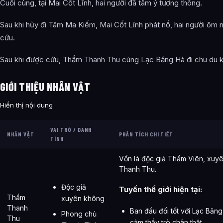
Cuối cùng, tại Mai Cốt Lĩnh, hai người đã tâm ý tương thông.
Sau khi hủy đi Tâm Ma Kiếm, Mai Cốt Lĩnh phát nổ, hai người ôm
cứu.
Sau khi được cứu, Thẩm Thanh Thu cùng Lạc Băng Hà đi chu du k
GIỚI THIỆU NHÂN VẬT
Hiển thị nội dung
VAI TRÒ / DANH
NHÂN VẬT
PHÂN TÍCH CHI TIẾT
TÍNH
Vốn là độc giả Thẩm Viên, xuy
Thanh Thu.
Độc giả
Tuyến thế giới hiện tại:
Thẩm
xuyên không
Thanh
Ban đầu đối tốt với Lạc Băng
Phong chủ
Thu
cảm thầy trò chân thật.