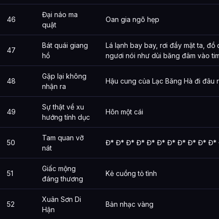
Đại náo ma
46
Oan gia ngõ hẹp
quật
Bát quái giang
Lá lạnh bay bay, rơi đầy mặt ta, đồ 
47
hồ
ngươi nói như dùi băng đâm vào tim 
Gặp lại không
48
Hậu cung của Lạc Băng Hà đi đâu r
nhận ra
Sự thật về xu
49
Hôn một cái
hướng tính dục
Tam quan vỡ
50
Đ* Đ* Đ* Đ* Đ* Đ* Đ* Đ* Đ* Đ* Đ*
nát
Giấc mộng
51
Kẻ cuồng tỏ tình
đáng thương
Xuân Sơn Di
52
Bản nhạc vàng
Hận