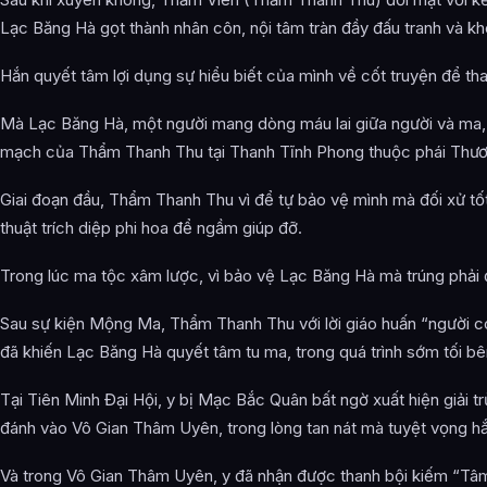
Lạc Băng Hà gọt thành nhân côn, nội tâm tràn đầy đấu tranh và k
Hắn quyết tâm lợi dụng sự hiểu biết của mình về cốt truyện để t
Mà Lạc Băng Hà, một người mang dòng máu lai giữa người và ma, 
mạch của Thẩm Thanh Thu tại Thanh Tĩnh Phong thuộc phái Thư
Giai đoạn đầu, Thẩm Thanh Thu vì để tự bảo vệ mình mà đối xử tốt
thuật trích diệp phi hoa để ngầm giúp đỡ.
Trong lúc ma tộc xâm lược, vì bảo vệ Lạc Băng Hà mà trúng phải 
Sau sự kiện Mộng Ma, Thẩm Thanh Thu với lời giáo huấn “người có
đã khiến Lạc Băng Hà quyết tâm tu ma, trong quá trình sớm tối b
Tại Tiên Minh Đại Hội, y bị Mạc Bắc Quân bất ngờ xuất hiện giải t
đánh vào Vô Gian Thâm Uyên, trong lòng tan nát mà tuyệt vọng h
Và trong Vô Gian Thâm Uyên, y đã nhận được thanh bội kiếm “Tâ