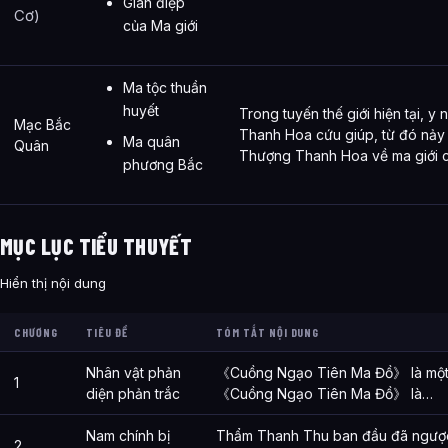
Gián điệp
Cơ)
của Ma giới
Ma tộc thuần
huyết
Trong tuyến thế giới hiện tại, 
Mạc Bắc
Thanh Hoa cứu giúp, từ đó nảy 
Ma quân
Quân
Thượng Thanh Hoa về ma giới c
phương Bắc
MỤC LỤC TIỂU THUYẾT
Hiển thị nội dung
CHƯƠNG
TIÊU ĐỀ
TÓM TẮT NỘI DUNG
Nhân vật phản
《Cuồng Ngạo Tiên Ma Đồ》 là một t
1
diện phản trắc
《Cuồng Ngạo Tiên Ma Đồ》 là…
Nam chính bị
Thẩm Thanh Thu ban đầu đã ngược đ
2