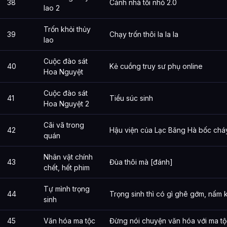
38
Cảnh nhà tối nhỏ 2.0
lao 2
Trốn khỏi thủy
39
Chạy trốn thôi la la la
lao
Cuộc đào sát
40
Kẻ cuồng truy sư phụ online
Hoa Nguyệt
Cuộc đào sát
41
Tiểu súc sinh
Hoa Nguyệt 2
Cãi vã trong
42
Hậu viện của Lạc Băng Hà bốc chá
quán
Nhân vật chính
43
Đùa thôi mà [đánh]
chết, hết phim
Tự mình trọng
44
Trọng sinh thì có gì ghê gớm, nấm 
sinh
45
Văn hóa ma tộc
Đừng nói chuyện văn hóa với ma tộ