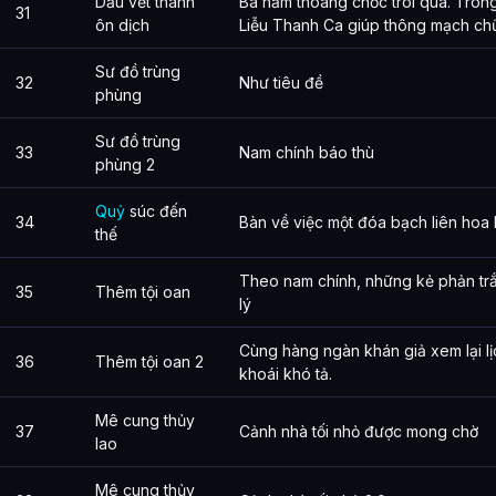
Dấu vết thành
Ba năm thoáng chốc trôi qua. Trong
31
ôn dịch
Liễu Thanh Ca giúp thông mạch c
Sư đồ trùng
32
Như tiêu đề
phùng
Sư đồ trùng
33
Nam chính báo thù
phùng 2
Quỷ
súc đến
34
Bàn về việc một đóa bạch liên hoa 
thế
Theo nam chính, những kẻ phản trắc
35
Thêm tội oan
lý
Cùng hàng ngàn khán giả xem lại lị
36
Thêm tội oan 2
khoái khó tả.
Mê cung thủy
37
Cảnh nhà tối nhỏ được mong chờ
lao
Mê cung thủy