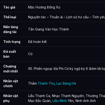
Tác giả
Mặc Hương Đồng Xú
Thể loại
Nguyên tác – Thuần ái – Lịch sử hư cấu – Tình yê
Nền tảng
Tấn Giang Văn Học Thành
đăng tải
Tình trạng
Đã hoàn kết
Đã xuất
Có
bản
Chương
95. Phiên ngoại: Đả Phi Cơ kỳ ngộ ký 6 (kèm lời bạ
mới nhất
Nhân vật
Thẩm
Thanh Thu
,
Lạc Băng Hà
chính
Nhân vật
Liễu Thanh Ca, Nhạc Thanh Nguyên, Thượng Than
phụ
Mạc Bắc Quân,
Liễu Minh
Yên, Ninh Anh Anh