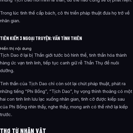
Trong lúc tình thế cấp bách, cô thi triển pháp thuật đưa họ trở về
nhân gian.
TIÊN KIẾM 3 NGOẠI TRUYỆN: VẤN TÌNH THIÊN
Hiển thị nội dung
Tịch Dao ở lại bị Thần giới tước bỏ hình thể, tinh thần hóa thành
hàng ức vạn tinh linh, tiếp tục canh giữ rễ Thần Thụ để nuôi
dưỡng.
Tinh thần của Tịch Dao chỉ còn sót lại chút pháp thuật, phát ra
những tiếng “Phi Bồng”, “Tịch Dao”, hy vọng thỉnh thoảng có một
hai con tinh linh lưu lạc xuống nhân gian, tình cờ được kiếp sau
của Phi Bồng nhìn thấy, nghe thấy, mong anh có thể nhớ lại kiếp
trước.
THƠ TỪ NHÂN VẬT