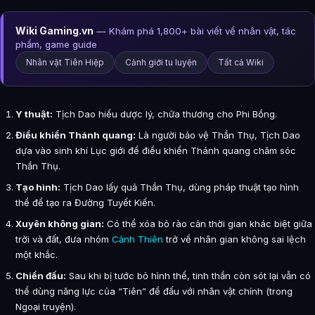
Wiki Gaming.vn
— Khám phá 1,800+ bài viết về nhân vật, tác
phẩm, game guide
Nhân vật Tiên Hiệp
Cảnh giới tu luyện
Tất cả Wiki
Y thuật:
Tịch Dao hiểu dược lý, chữa thương cho Phi Bồng.
Điều khiển Thánh quang:
Là người bảo vệ Thần Thụ, Tịch Dao
dựa vào sinh khí Lục giới để điều khiển Thánh quang chăm sóc
Thần Thụ.
Tạo hình:
Tịch Dao lấy quả Thần Thụ, dùng pháp thuật tạo hình
thể để tạo ra Đường Tuyết Kiến.
Xuyên không gian:
Có thể xóa bỏ rào cản thời gian khác biệt giữa
trời và đất, đưa nhóm
Cảnh Thiên
trở về nhân gian không sai lệch
một khắc.
Chiến đấu:
Sau khi bị tước bỏ hình thể, tinh thần còn sót lại vẫn có
thể dùng năng lực của “Tiên” để đấu với nhân vật chính (trong
Ngoại truyện).