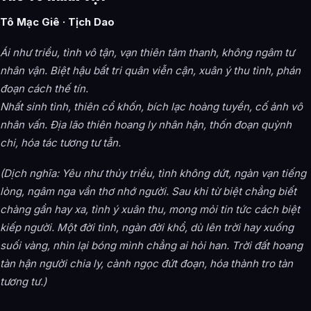
Tô Mạc Giê · Tịch Dao
Ái như triều, tình vô tận, vạn thiên tâm thanh, không ngâm tư
nhân vận. Biệt hậu bất tri quân viễn cận, xuân ý thu tình, phán
đoạn cách thế tín.
Nhất sinh tình, thiên cổ khốn, bích lạc hoàng tuyền, cố ảnh vô
nhân vấn. Địa lão thiên hoang ly nhân hận, thốn đoạn quỳnh
chi, hóa tác tương tư tẫn.
(Dịch nghĩa: Yêu như thủy triều, tình không dứt, ngàn vạn tiếng
lòng, ngâm nga vần thơ nhớ người. Sau khi từ biệt chẳng biết
chàng gần hay xa, tình ý xuân thu, mong mỏi tin tức cách biệt
kiếp người. Một đời tình, ngàn đời khổ, dù lên trời hay xuống
suối vàng, nhìn lại bóng mình chẳng ai hỏi han. Trời đất hoang
tàn hận người chia ly, cành ngọc đứt đoạn, hóa thành tro tàn
tương tư.)