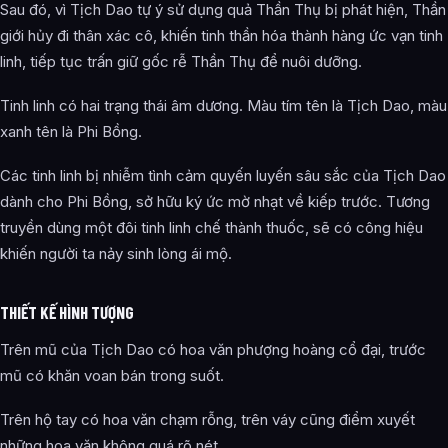
Sau đó, vì Tịch Dao tự ý sử dụng quả Thần Thụ bị phát hiện, Thần
giới hủy đi thân xác cô, khiến tinh thần hóa thành hàng ức vạn tinh
linh, tiếp tục trấn giữ gốc rễ Thần Thụ để nuôi dưỡng.
Tinh linh có hai trạng thái âm dương. Màu tím tên là Tịch Dao, màu
xanh tên là Phi Bồng.
Các tinh linh bị nhiễm tình cảm quyến luyến sâu sắc của Tịch Dao
dành cho Phi Bồng, sở hữu ký ức mờ nhạt về kiếp trước. Tương
truyền dùng một đôi tinh linh chế thành thuốc, sẽ có công hiệu
khiến người ta nảy sinh lòng ái mộ.
THIẾT KẾ HÌNH TƯỢNG
Trên mũ của Tịch Dao có hoa văn phượng hoàng cổ đại, trước
mũ có khăn voan bán trong suốt.
Trên hộ tay có hoa văn chạm rỗng, trên váy cũng điểm xuyết
những hoa văn không quá rõ nét.