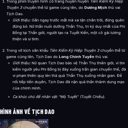
Trong phim truyền hình cổ trang huyền huyễn
Tiên Kiếm Kỳ Hiệp
Truyện 3
chuyển thể từ game cùng tên, do
Dương Mịch
thủ vai
Tịch Dao.
Giới thiệu:
Gần ngay trước mắt mà xa tận chân trời, đừng quên
đừng bỏ. Nữ thần nuôi dưỡng Thần Thụ, tri kỷ duy nhất của Phi
Bồng tại Thần giới, người tạo ra Tuyết Kiến, một cô gái lương
thiện và si tình.
Trong vở kịch sân khấu
Tiên Kiếm Kỳ Hiệp Truyện 3
chuyển thể từ
game cùng tên, Tịch Dao do
Long Chính Tuyền
thủ vai.
Giới thiệu:
Nữ quan Tịch Dao bảo vệ Thần Thụ thiên giới, vì tìm
kiếm người yêu Phi Bồng bị đày xuống trần gian chuyển thế, đã
vi phạm thiên quy lén thả quả Thần Thụ xuống nhân gian. Để
nối tiếp tiền duyên, Tịch Dao đã nặn quả thần thành dung mạo
của chính mình.
Ca khúc chủ đề nhân vật:
“Mộ Tuyết” (Tuyết Chiều).
HÌNH ẢNH VỀ TỊCH DAO