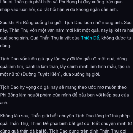
Lâu bị Thần giới phát hiện và Phi Bồng bị đày xuống trần gian
nhập vào luân hồi, cô rất hối hận vì đã không ngăn cản anh.
Sau khi Phi Bồng xuống hạ giới, Tịch Dao luôn nhớ mong anh. Sau
này, Thần Thụ vốn một vạn năm mới kết một quả, nay lại kết ra hai
quả song sinh. Quả Thần Thụ là vật của
Thiên Đế
, không được tư
dùng.
Tịch Dao vốn luôn giữ quy tắc nay đã lén giấu đi một quả, dùng
quả làm tim, cành lá làm thân, lấy chính mình làm hình mẫu, tạo ra
một nữ tử (Đường Tuyết Kiến), đưa xuống hạ giới.
Tịch Dao hy vọng cô gái này sẽ mang theo ước mơ muốn theo
Phi Bồng làm người phàm của mình để bầu bạn với kiếp sau của
anh.
Không lâu sau, Thần giới biết chuyện Tịch Dao tàng trữ trái phép
quả Thần Thụ, Thiên Đế phái binh bắt giữ cô. Biết chuyện mình tư
dùng quả thần đã bại lộ, Tịch Dao đứng trên đỉnh Thần Thụ đợi