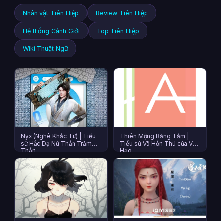
Nhân vật Tiên Hiệp
Review Tiên Hiệp
Hệ thống Cảnh Giới
Top Tiên Hiệp
Wiki Thuật Ngữ
Nyx (Nghê Khắc Tư) | Tiểu
Thiên Mộng Băng Tằm |
sử Hắc Dạ Nữ Thần Trảm
Tiểu sử Võ Hồn Thú của Vũ
Thần
Hạo