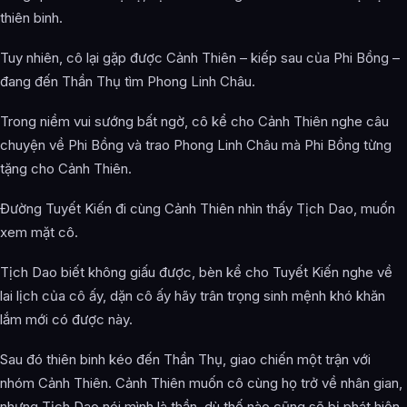
thiên binh.
Tuy nhiên, cô lại gặp được Cảnh Thiên – kiếp sau của Phi Bồng –
đang đến Thần Thụ tìm Phong Linh Châu.
Trong niềm vui sướng bất ngờ, cô kể cho Cảnh Thiên nghe câu
chuyện về Phi Bồng và trao Phong Linh Châu mà Phi Bồng từng
tặng cho Cảnh Thiên.
Đường Tuyết Kiến đi cùng Cảnh Thiên nhìn thấy Tịch Dao, muốn
xem mặt cô.
Tịch Dao biết không giấu được, bèn kể cho Tuyết Kiến nghe về
lai lịch của cô ấy, dặn cô ấy hãy trân trọng sinh mệnh khó khăn
lắm mới có được này.
Sau đó thiên binh kéo đến Thần Thụ, giao chiến một trận với
nhóm Cảnh Thiên. Cảnh Thiên muốn cô cùng họ trở về nhân gian,
nhưng Tịch Dao nói mình là thần, dù thế nào cũng sẽ bị phát hiện.