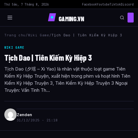
Thứ Sáu, 7 Tháng 8, 2026
Facebook
Youtube
Tiktok
Discord
GAMING.VN
Trang chu
/
Wiki Game
/
Tịch Dao | Tiên Kiếm Kỳ Hiệp 3
WIKI GAME
Tịch Dao | Tiên Kiếm Kỳ Hiệp 3
Tịch Dao (夕瑶 – Xi Yao) là nhân vật thuộc loạt game Tiên
Kiếm Kỳ Hiệp Truyện, xuất hiện trong phim và hoạt hình Tiên
Kiếm Kỳ Hiệp Truyện 3, Tiên Kiếm Kỳ Hiệp Truyện 3 Ngoại
Truyện: Vấn Tình Th...
Zenden
31/12/2025 - 21:18