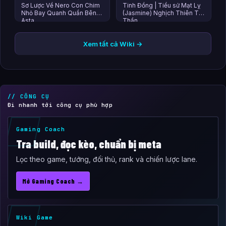
Sơ Lược Về Nero Con Chim
Tinh Đồng | Tiểu sử Mạt Lỵ
Nhỏ Bay Quanh Quẩn Bên
(Jasmine) Nghịch Thiên Tà
Asta
Thần
Xem tất cả Wiki →
// CÔNG CỤ
Đi nhanh tới công cụ phù hợp
Gaming Coach
Tra build, đọc kèo, chuẩn bị meta
Lọc theo game, tướng, đối thủ, rank và chiến lược lane.
Mở Gaming Coach →
Wiki Game