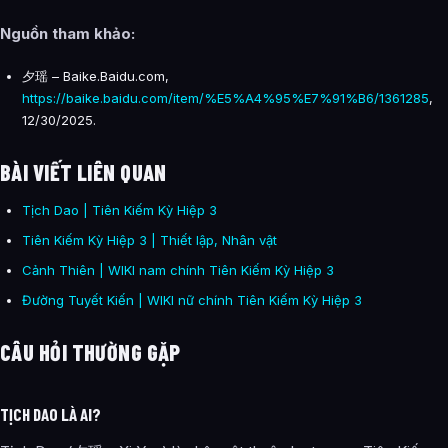
Nguồn tham khảo:
夕瑶 – Baike.Baidu.com,
https://baike.baidu.com/item/%E5%A4%95%E7%91%B6/1361285
,
12/30/2025.
BÀI VIẾT LIÊN QUAN
Tịch Dao | Tiên Kiếm Kỳ Hiệp 3
Tiên Kiếm Kỳ Hiệp 3 | Thiết lập, Nhân vật
Cảnh Thiên | WIKI nam chính Tiên Kiếm Kỳ Hiệp 3
Đường Tuyết Kiến | WIKI nữ chính Tiên Kiếm Kỳ Hiệp 3
CÂU HỎI THƯỜNG GẶP
TỊCH DAO LÀ AI?