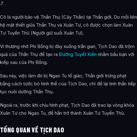
7
.
Tịch Dao xuất hiện trong tác phẩm nào?
Cô là người bảo vệ Thần Thụ (Cây Thần) tại Thần giới. Do mối liên
Thông tin về Tịch Dao được tổng hợp từ đâu?
hệ mật thiết giữa Thần Thụ và Xuân Tư, cô được chọn làm Xuân
Tư Tuyền Thủ (Người giữ suối Xuân Tư).
Vì thương nhớ Phi Bồng bị đày xuống trần gian, Tịch Dao đã trộm
quả của Thần Thụ để tạo ra
Đường Tuyết Kiến
nhằm bầu bạn với
kiếp sau của Phi Bồng.
Sau này, việc làm đó bị Ngao Tu tố giác; Thần giới trừng phạt
bằng cách tước bỏ hình thể của Tịch Dao, chỉ để lại tinh thần tiếp
tục nuôi dưỡng Thần Thụ.
Ngoài ra, trước khi chịu hình phạt, Tịch Dao đã trao lại vòng khóa
Xuân Tư cho Ngao Tu, để hắn trở thành Xuân Tư Tuyền Thủ.
TỔNG QUAN VỀ TỊCH DAO