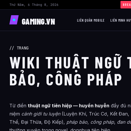
Thứ Năm, 6 Tháng 8, 2026
BREA
GAMING.VN
LIÊN QUÂN MOBILE
LIÊN MINH HU
// TRANG
WIKI THUẬT NGỮ T
BẢO, CÔNG PHÁP
Từ điển
thuật ngữ tiên hiệp — huyền huyễn
đầy đủ nhấ
niệm
cảnh giới tu luyện
(Luyện Khí, Trúc Cơ, Kết Đan
Thể, Đại Thừa, Độ Kiếp),
pháp bảo
,
công pháp
,
đan d
thường xuyên trong novel, donghua tiên hiệp.