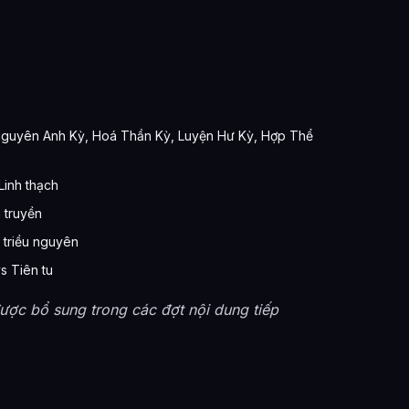
, Nguyên Anh Kỳ, Hoá Thần Kỳ, Luyện Hư Kỳ, Hợp Thể
Linh thạch
n truyền
í triều nguyên
s Tiên tu
được bổ sung trong các đợt nội dung tiếp