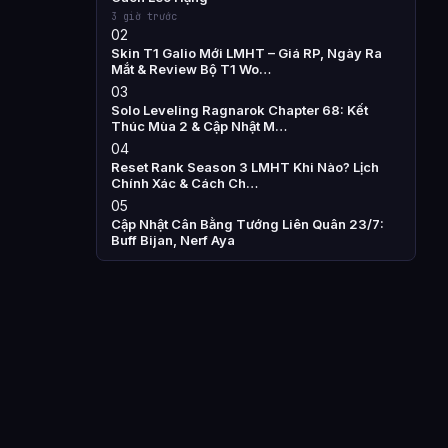
3 giờ trước
02
Skin T1 Galio Mới LMHT – Giá RP, Ngày Ra
Mắt & Review Bộ T1 Wo…
03
Solo Leveling Ragnarok Chapter 68: Kết
Thúc Mùa 2 & Cập Nhật M…
04
Reset Rank Season 3 LMHT Khi Nào? Lịch
Chính Xác & Cách Ch…
05
Cập Nhật Cân Bằng Tướng Liên Quân 23/7:
Buff Bijan, Nerf Aya