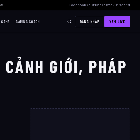
hơi Mid Hiệu Quả Nhất
›
AWC 2026 Liên Quân Mobile – Lịch Thi Đấu, 
Facebook
Youtube
Tiktok
Discord
I GAME
GAMING COACH
ĐĂNG NHẬP
XEM LIVE
N CẢNH GIỚI, PHÁP