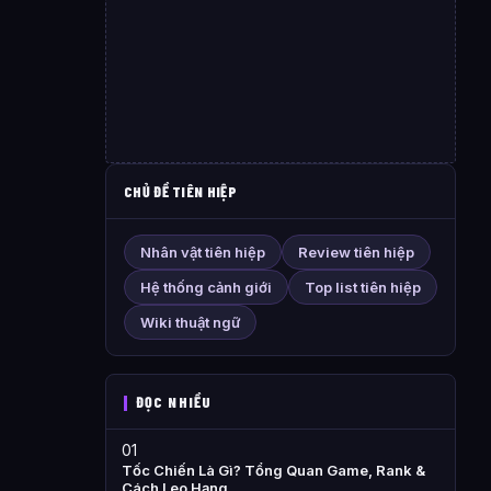
CHỦ ĐỀ TIÊN HIỆP
Nhân vật tiên hiệp
Review tiên hiệp
Hệ thống cảnh giới
Top list tiên hiệp
Wiki thuật ngữ
ĐỌC NHIỀU
01
Tốc Chiến Là Gì? Tổng Quan Game, Rank &
Cách Leo Hạng