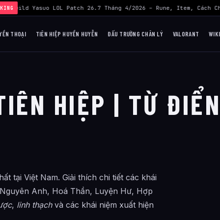
›
Build Yasuo LOL Patch 26.7 Tháng 4/2026 – Rune, Item, Cách C
KING
YỀN THOẠI
TIÊN HIỆP HUYỀN HUYỄN
ĐẤU TRƯỜNG CHÂN LÝ
VALORANT
WIK
IÊN HIỆP | TỪ ĐIỂ
t tại Việt Nam. Giải thích chi tiết các khái
, Nguyên Anh, Hoá Thần, Luyện Hư, Hợp
ược
,
linh thạch
và các khái niệm xuất hiện