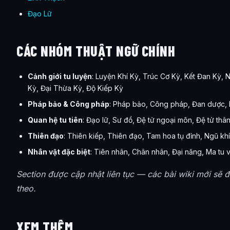
Đạo Lữ
CÁC NHÓM THUẬT NGỮ CHÍNH
Cảnh giới tu luyện
: Luyện Khí Kỳ, Trúc Cơ Kỳ, Kết Đan Kỳ
Kỳ, Đại Thừa Kỳ, Độ Kiếp Kỳ
Pháp bảo & Công pháp
: Pháp bảo, Công pháp, Đan dược, 
Quan hệ tu tiên
: Đạo lữ, Sư đồ, Đệ tử ngoại môn, Đệ tử thâ
Thiên đạo
: Thiên kiếp, Thiên đạo, Tam hoa tụ đỉnh, Ngũ kh
Nhân vật đặc biệt
: Tiên nhân, Chân nhân, Đại năng, Ma tu v
Section được cập nhật liên tục — các bài wiki mới sẽ 
theo.
XEM THÊM