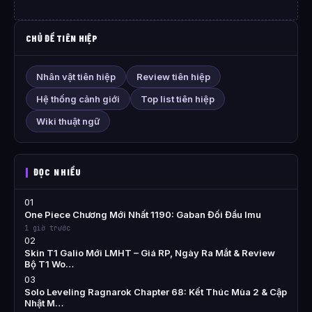
CHỦ ĐỀ TIÊN HIỆP
Nhân vật tiên hiệp
Review tiên hiệp
Hệ thống cảnh giới
Top list tiên hiệp
Wiki thuật ngữ
ĐỌC NHIỀU
01
One Piece Chương Mới Nhất 1190: Gaban Đối Đầu Imu
1 giờ trước
02
Skin T1 Galio Mới LMHT – Giá RP, Ngày Ra Mắt & Review
Bộ T1 Wo…
03
Solo Leveling Ragnarok Chapter 68: Kết Thúc Mùa 2 & Cập
Nhật M…