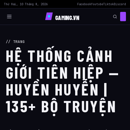
Thứ Hai, 10 Tháng 8, 2026
Facebook
Youtube
Tiktok
Discord
GAMING.VN
// TRANG
HỆ THỐNG CẢNH
GIỚI TIÊN HIỆP —
HUYỀN HUYỄN |
135+ BỘ TRUYỆN