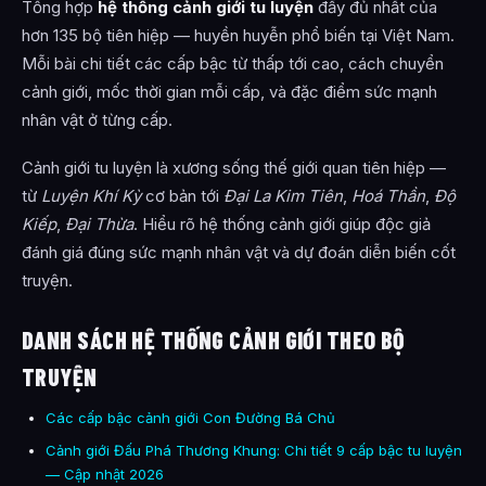
Tổng hợp
hệ thống cảnh giới tu luyện
đầy đủ nhất của
hơn 135 bộ tiên hiệp — huyền huyễn phổ biến tại Việt Nam.
Mỗi bài chi tiết các cấp bậc từ thấp tới cao, cách chuyển
cảnh giới, mốc thời gian mỗi cấp, và đặc điểm sức mạnh
nhân vật ở từng cấp.
Cảnh giới tu luyện là xương sống thế giới quan tiên hiệp —
từ
Luyện Khí Kỳ
cơ bản tới
Đại La Kim Tiên
,
Hoá Thần
,
Độ
Kiếp
,
Đại Thừa
. Hiểu rõ hệ thống cảnh giới giúp độc giả
đánh giá đúng sức mạnh nhân vật và dự đoán diễn biến cốt
truyện.
DANH SÁCH HỆ THỐNG CẢNH GIỚI THEO BỘ
TRUYỆN
Các cấp bậc cảnh giới Con Đường Bá Chủ
Cảnh giới Đấu Phá Thương Khung: Chi tiết 9 cấp bậc tu luyện
— Cập nhật 2026