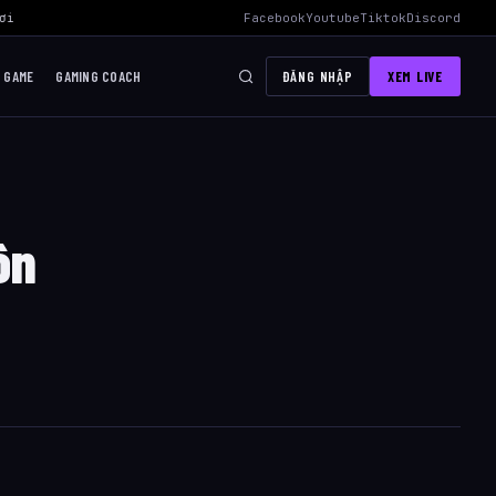
i Mid Hiệu Quả Nhất
›
AWC 2026 Liên Quân Mobile – Lịch Thi Đấu, Đ
Facebook
Youtube
Tiktok
Discord
I GAME
GAMING COACH
ĐĂNG NHẬP
XEM LIVE
ôn