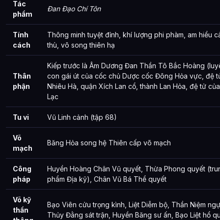
Tác
Đan Đạo Chí Tôn
phẩm
Tính
Thông minh tuyệt đỉnh, khí lượng phi phàm, am hiểu cả
cách
thù, vô song thiên hạ
Kiếp trước là Âm Dương Đan Thần Tô Bắc Hoàng (luyện
Thân
con gái út của cốc chủ Dược cốc Đông Hỏa vực, đệ tử 
phận
Nhiêu Hà, quận Xích Lan cổ, thành Lan Hỏa, đệ tử củ
Lạc
Tu vi
Vũ Linh cảnh (tập 68)
Võ
Băng Hỏa song hệ Thiên cấp võ mạch
mạch
Công
Huyền Hoàng Chân Vũ quyết, Thừa Phong quyết (tru
pháp
phẩm Địa kỹ), Chân Vũ Bá Thể quyết
Võ kỹ
Bạo Viên cửu trọng kình, Liệt Diễm bộ, Thần Niệm ngự
thần
Thủy Đằng sát trận, Huyền Băng sư ấn, Bạo Liệt hổ q