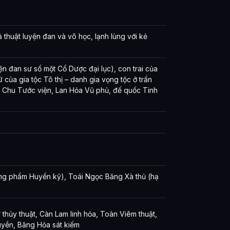
 thuật luyện đan và võ học, lạnh lùng với kẻ
 đan sư số một Cổ Dược đại lục), con trai của
của gia tộc Tô thị – danh gia vọng tộc ở trấn
a Chu Tước viện, Lan Hỏa Vũ phủ, đế quốc Tinh
ng phẩm Huyền kỹ), Toái Ngọc Băng Xà thủ (hạ
 thủy thuật, Càn Lam linh hỏa, Toàn Viêm thuật,
uyền, Băng Hỏa sát kiếm