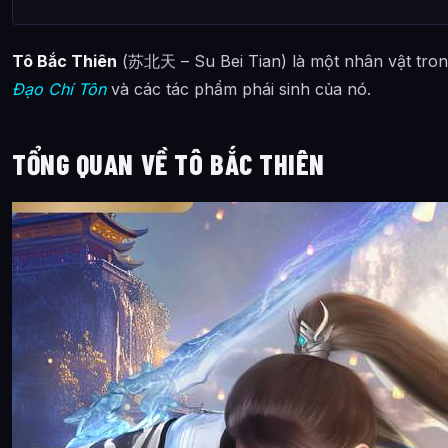
Tô Bắc Thiên
(苏北天 – Su Bei Tian) là một nhân vật tro
Đạo Chí Tôn
và các tác phẩm phái sinh của nó.
TỔNG QUAN VỀ TÔ BẮC THIÊN