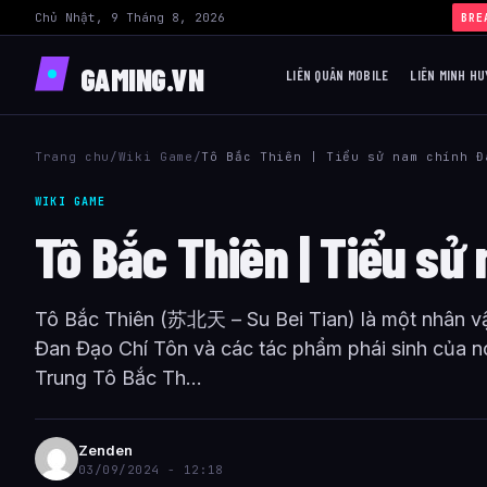
Chủ Nhật, 9 Tháng 8, 2026
BRE
GAMING.VN
LIÊN QUÂN MOBILE
LIÊN MINH HU
Trang chu
/
Wiki Game
/
Tô Bắc Thiên | Tiểu sử nam chính Đ
WIKI GAME
Tô Bắc Thiên | Tiểu sử
Tô Bắc Thiên (苏北天 – Su Bei Tian) là một nhân v
Đan Đạo Chí Tôn và các tác phẩm phái sinh của n
Trung Tô Bắc Th...
Zenden
03/09/2024 - 12:18