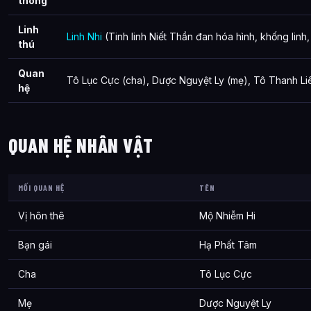
thông
Linh
Linh Nhi
(Tinh linh Niết Thần đan hóa hình, khống linh
thú
Quan
Tô Lục Cực (cha), Dược Nguyệt Ly (mẹ), Tô Thanh Liê
hệ
QUAN HỆ NHÂN VẬT
MỐI QUAN HỆ
TÊN
Vị hôn thê
Mộ Nhiễm Hi
Bạn gái
Hạ Phất Tâm
Cha
Tô Lục Cực
Mẹ
Dược Nguyệt Ly