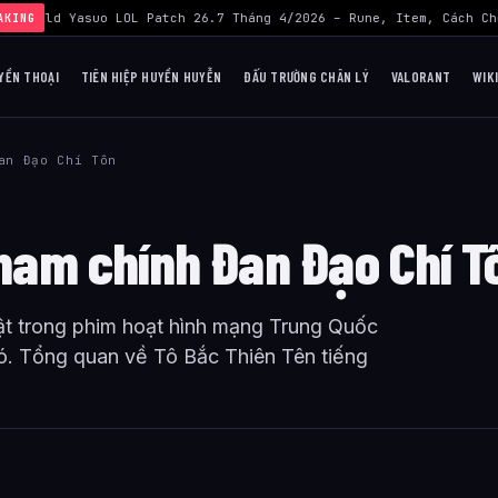
›
Build Yasuo LOL Patch 26.7 Tháng 4/2026 – Rune, Item, Cách Chơ
AKING
YỀN THOẠI
TIÊN HIỆP HUYỀN HUYỄN
ĐẤU TRƯỜNG CHÂN LÝ
VALORANT
WIK
an Đạo Chí Tôn
 nam chính Đan Đạo Chí T
ật trong phim hoạt hình mạng Trung Quốc
ó. Tổng quan về Tô Bắc Thiên Tên tiếng