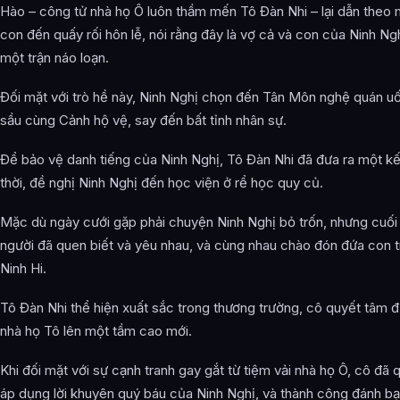
Hào – công tử nhà họ Ô luôn thầm mến Tô Đàn Nhi – lại dẫn theo
con đến quấy rối hôn lễ, nói rằng đây là vợ cả và con của Ninh Ngh
một trận náo loạn.
Đối mặt với trò hề này, Ninh Nghị chọn đến Tân Môn nghệ quán uố
sầu cùng Cảnh hộ vệ, say đến bất tỉnh nhân sự.
Để bảo vệ danh tiếng của Ninh Nghị, Tô Đàn Nhi đã đưa ra một k
thời, đề nghị Ninh Nghị đến học viện ở rể học quy củ.
Mặc dù ngày cưới gặp phải chuyện Ninh Nghị bỏ trốn, nhưng cuối
người đã quen biết và yêu nhau, và cùng nhau chào đón đứa con tr
Ninh Hi.
Tô Đàn Nhi thể hiện xuất sắc trong thương trường, cô quyết tâm đ
nhà họ Tô lên một tầm cao mới.
Khi đối mặt với sự cạnh tranh gay gắt từ tiệm vải nhà họ Ô, cô đã
áp dụng lời khuyên quý báu của Ninh Nghị, và thành công đánh bại