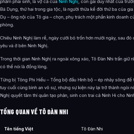
phẩm phái sinh, là vợ cả của
Ninh Nghị
, con gái duy nhất của trư
Bá Dụng, thứ hai trong gia tộc, là người thừa kế đời thứ ba của gi
Dụ – ông nội của Tô gia – chọn, phụ trách một phần kinh doanh c
phòng.
Chiêu Ninh Nghị làm rể, ngày cưới bỏ trốn hơn mười ngày, sau đó 
yêu và ở bên Ninh Nghị.
Trong thời gian Ninh Nghị ra ngoài xông xáo, Tô Đàn Nhi trấn giữ n
có thể nói là đồng lòng.
Từng bị Tông Phi Hiểu – Tổng bộ đầu Hình bộ – ép nhảy sông để t
tuy cuối cùng bình an vô sự, nhưng sự kiện này lại trở thành ngòi n
Nghị quyết tâm thí quân tạo phản, sinh con trai cả Ninh Hi cho Nin
TỔNG QUAN VỀ TÔ ĐÀN NHI
Tên tiếng Việt
Tô Đàn Nhi