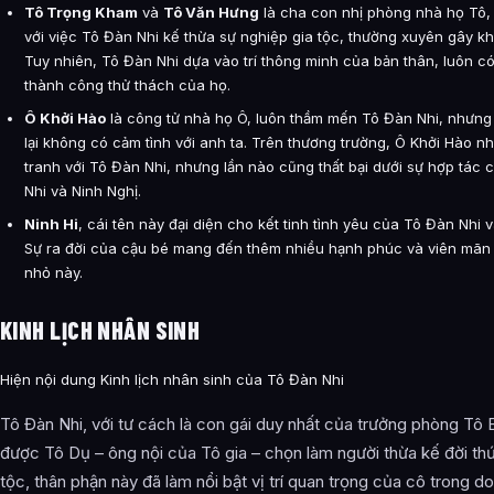
Tô Trọng Kham
và
Tô Văn Hưng
là cha con nhị phòng nhà họ Tô,
với việc Tô Đàn Nhi kế thừa sự nghiệp gia tộc, thường xuyên gây k
Tuy nhiên, Tô Đàn Nhi dựa vào trí thông minh của bản thân, luôn có
thành công thử thách của họ.
Ô Khởi Hào
là công tử nhà họ Ô, luôn thầm mến Tô Đàn Nhi, nhưng
lại không có cảm tình với anh ta. Trên thương trường, Ô Khởi Hào nh
tranh với Tô Đàn Nhi, nhưng lần nào cũng thất bại dưới sự hợp tác
Nhi và Ninh Nghị.
Ninh Hi
, cái tên này đại diện cho kết tinh tình yêu của Tô Đàn Nhi v
Sự ra đời của cậu bé mang đến thêm nhiều hạnh phúc và viên mãn 
nhỏ này.
KINH LỊCH NHÂN SINH
Hiện nội dung Kinh lịch nhân sinh của Tô Đàn Nhi
Tô Đàn Nhi, với tư cách là con gái duy nhất của trưởng phòng Tô
được Tô Dụ – ông nội của Tô gia – chọn làm người thừa kế đời thứ
tộc, thân phận này đã làm nổi bật vị trí quan trọng của cô trong d