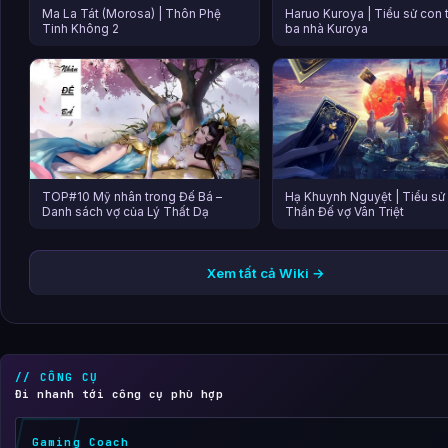
Ma La Tát (Morosa) | Thôn Phệ
Haruo Kuroya | Tiểu sử con t
Tinh Không 2
ba nhà Kuroya
TOP#10 Mỹ nhân trong Đế Bá –
Hạ Khuynh Nguyệt | Tiểu sử
Danh sách vợ của Lý Thất Dạ
Thần Đế vợ Vân Triệt
Xem tất cả Wiki →
// CÔNG CỤ
Đi nhanh tới công cụ phù hợp
Gaming Coach