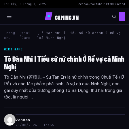
Thứ Bảy, 8 Tháng 8, 2026
Facebook
Youtube
Tiktok
Discord
GAMING.VN
Trang
Wiki
Tô Đàn Nhi | Tiểu sử nữ chính Ở Rể vợ
/
/
chu
Game
cả Ninh Nghị
WIKI GAME
Tô Đàn Nhi | Tiểu sử nữ chính Ở Rể vợ cả Ninh
Nghị
Tô Đàn Nhi (苏檀儿 – Su Tan Er) là nữ chính trong Chuế Tế (Ở
Rể) và các tác phẩm phái sinh, là vợ cả của Ninh Nghị, con
gái duy nhất của trưởng phòng Tô Bá Dụng, thứ hai trong gia
tộc, là người ...
Zenden
28/08/2024 - 13:56