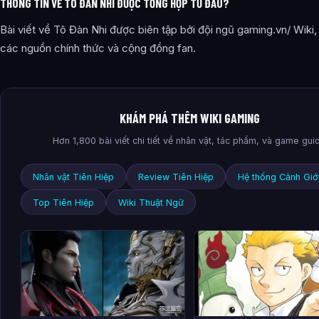
THÔNG TIN VỀ TÔ ĐÀN NHI ĐƯỢC TỔNG HỢP TỪ ĐÂU?
Bài viết về Tô Đàn Nhi được biên tập bởi đội ngũ gaming.vn/ Wiki,
các nguồn chính thức và cộng đồng fan.
KHÁM PHÁ THÊM WIKI GAMING
Hơn 1,800 bài viết chi tiết về nhân vật, tác phẩm, và game gui
Nhân vật Tiên Hiệp
Review Tiên Hiệp
Hệ thống Cảnh Giớ
Top Tiên Hiệp
Wiki Thuật Ngữ