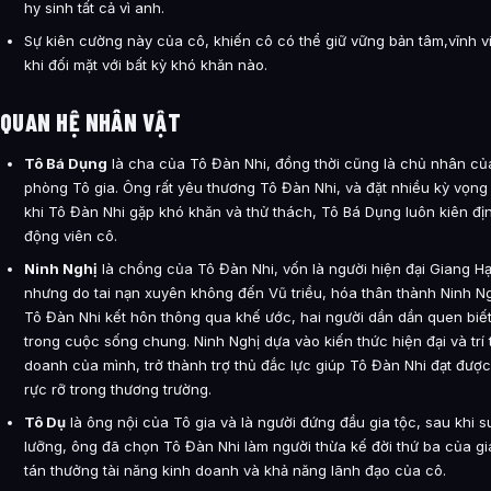
hy sinh tất cả vì anh.
Sự kiên cường này của cô, khiến cô có thể giữ vững bản tâm,vĩnh v
khi đối mặt với bất kỳ khó khăn nào.
QUAN HỆ NHÂN VẬT
Tô Bá Dụng
là cha của Tô Đàn Nhi, đồng thời cũng là chủ nhân củ
phòng Tô gia. Ông rất yêu thương Tô Đàn Nhi, và đặt nhiều kỳ vọng
khi Tô Đàn Nhi gặp khó khăn và thử thách, Tô Bá Dụng luôn kiên đị
động viên cô.
Ninh Nghị
là chồng của Tô Đàn Nhi, vốn là người hiện đại Giang H
nhưng do tai nạn xuyên không đến Vũ triều, hóa thân thành Ninh Ng
Tô Đàn Nhi kết hôn thông qua khế ước, hai người dần dần quen biế
trong cuộc sống chung. Ninh Nghị dựa vào kiến thức hiện đại và trí 
doanh của mình, trở thành trợ thủ đắc lực giúp Tô Đàn Nhi đạt được
rực rỡ trong thương trường.
Tô Dụ
là ông nội của Tô gia và là người đứng đầu gia tộc, sau khi s
lưỡng, ông đã chọn Tô Đàn Nhi làm người thừa kế đời thứ ba của gia
tán thưởng tài năng kinh doanh và khả năng lãnh đạo của cô.