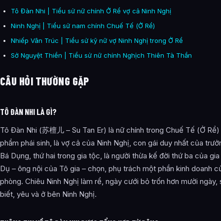
Tô Đàn Nhi | Tiểu sử nữ chính Ở Rể vợ cả Ninh Nghị
Ninh Nghị | Tiểu sử nam chính Chuế Tế (Ở Rể)
Nhiếp Vân Trúc | Tiểu sử kỹ nữ vợ Ninh Nghị trong Ở Rể
Sở Nguyệt Thiền | Tiểu sử nữ chính Nghịch Thiên Tà Thần
CÂU HỎI THƯỜNG GẶP
TÔ ĐÀN NHI LÀ GÌ?
Tô Đàn Nhi (苏檀儿 – Su Tan Er) là nữ chính trong Chuế Tế (Ở Rể)
phẩm phái sinh, là vợ cả của Ninh Nghị, con gái duy nhất của trư
Bá Dụng, thứ hai trong gia tộc, là người thừa kế đời thứ ba của gi
Dụ – ông nội của Tô gia – chọn, phụ trách một phần kinh doanh c
phòng. Chiêu Ninh Nghị làm rể, ngày cưới bỏ trốn hơn mười ngày,
biết, yêu và ở bên Ninh Nghị.