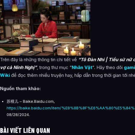
Trên đây là những thông tin chi tiết về
“Tô Đàn Nhi | Tiểu sử nữ 
vợ cả Ninh Nghị”
, trong thư mục “
Nhân Vật
“. Hãy theo dõi
gami
Wiki
để đọc thêm nhiều truyện hay, hấp dẫn trong thời gian tới nh
Nguồn tham khảo
:
苏檀儿 – Baike.Baidu.com,
https://baike.baidu.com/item/%E8%8B%8F%E6%AA%80%E5%84%
08/28/2024.
BÀI VIẾT LIÊN QUAN