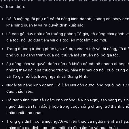
và toàn diện.
Cô là một người phụ nữ có tài năng kinh doanh, không chỉ nhạy bé
khả năng quản lý và ra quyết định xuất sắc.
Là con gái duy nhất của trưởng phòng Tô gia, cô dũng cảm gánh v
gia tộc, nỗ lực đưa tiệm vải gia tộc lên một tầm cao mới.
Trong thương trường phức tạp, cô dựa vào trí tuệ và tài năng, đã t
phó với sự cạnh tranh của đối thủ và mâu thuẫn nội bộ gia tộc.
Sự dũng cảm và quyết đoán của cô khiến cô có thể nhanh chóng th
những thay đổi của thương trường, nắm bắt mọi cơ hội, cuối cùng d
vải Tô gia nổi bật trong ngành vải Giang Ninh.
Ngoài tài năng kinh doanh, Tô Đàn Nhi còn được lòng người bởi sự
đáo, thấu hiểu.
Cô dành tình cảm sâu đậm cho chồng là Ninh Nghị, sẵn sàng hy sinh
người dần dần tâm đầu ý hợp trong cuộc sống chung, trở thành ch
chắc nhất cho nhau.
Trong gia đình, cô là một người vợ hiền thục và người mẹ nhân hậu,
chăm sóc gia đình, tạo dựng một gia đình ấm áp và hòa thuận.