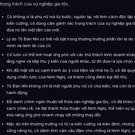
trọng trách của sự nghiệp gia tộc.
Cô không vì là phụ nữ mà lùi bước, ngược lại, với tính cách độc lậ
kiên cường, cô dũng cảm gánh vác trọng trách của sự nghiệp gia tộ
đưa nó lên một tầm cao mới.
Lý do Tô Đàn Nhi có thể nổi bật trong thương trường phần lớn là do
minh và lanh lợi của cô.
Cô luôn có thể linh hoạt ứng phó với các thử thách kinh doanh khác
lắng nghe và tiếp thu ý kiến của người khác, từ đó đưa ra lựa chọn 
Khi đối mặt với sự cạnh tranh ác ý của tiệm vải nhà họ Ô, cô đã qu
dụng chiến lược của Ninh Nghị, và thành công đánh bại đối thủ.
Tô Đàn Nhi không chỉ là một người phụ nữ có chủ kiến, mà còn là 
hành động.
Để danh chính ngôn thuận kế thừa sản nghiệp gia tộc, cô đã khéo l
sách chiêu rể, và đạt thành thỏa thuận với Ninh Nghị, thể hiện sự q
khả năng ứng phó nhanh nhạy với những thay đổi.
Mặc dù trên thương trường cô tỏ ra kiên cường và kiên định, nhưng
sống riêng tư, cô dành tình cảm sâu đậm cho chồng là Ninh Nghị, 