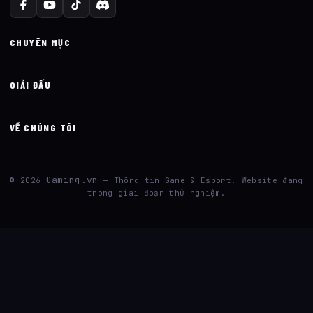
CHUYÊN MỤC
GIẢI ĐẤU
VỀ CHÚNG TÔI
Gaming.vn
© 2026
— Thông tin Game & Esport. Website đang
trong giai đoạn thử nghiệm.