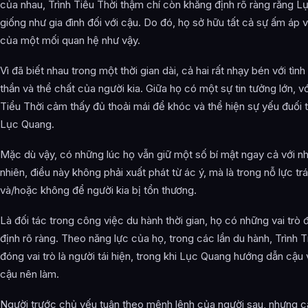
của nhau, Trình Tiểu Thời thậm chí còn khẳng định rõ ràng rằng 
giống như gia đình đối với cậu. Do đó, họ sở hữu tất cả sự ấm áp 
của một mối quan hệ như vậy.
Vì đã biết nhau trong một thời gian dài, cả hai rất nhạy bén với tình 
thần và thể chất của người kia. Giữa họ có một sự tin tưởng lớn, vớ
Tiểu Thời cảm thấy đủ thoải mái để khóc và thể hiện sự yếu đuối 
Lục Quang.
Mặc dù vậy, có những lúc họ vẫn giữ một số bí mật ngay cả với n
nhiên, điều này không phải xuất phát từ ác ý, mà là trong nỗ lực tr
và/hoặc không để người kia bị tổn thương.
Là đối tác trong công việc du hành thời gian, họ có những vai trò
định rõ ràng. Theo năng lực của họ, trong các lần du hành, Trình T
đóng vai trò là người tái hiện, trong khi Lục Quang hướng dẫn cậu
cậu nên làm.
Người trước chủ yếu tuân theo mệnh lệnh của người sau, nhưng cả 