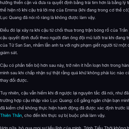
hướng thiển cận và đưa ra quyết định bằng trái tim hơn là bằng lý t
thể hiện rõ khi cậu trả lời mẹ của Emma (khi đang trong cơ thể c
Lục Quang đã nói rõ ràng là không được làm vậy.
Điều đó lại xảy ra khi cậu từ chối thua trong trận bóng rổ của Trần 
cậu quyết định đuổi theo người đàn ông đội mũ lưỡi trai khi đang 
của Từ San San, nhầm lẫn anh ta với nghi phạm giết người từ một
giám sát.
Cậu có phần tiến bộ hơn sau này, trở nên ít hỗn loạn hơn trong hàn
mình sau khi chấp nhận sự thật rằng quá khứ không phải lúc nào c
thay đổi được.
Tuy nhiên, cậu vẫn hiếm khi đi ngược lại nguyên tắc đã nói, như đã
trường hợp cậu nhập vào Lục Quang: cố gắng ngăn chặn bạn mình
đã kiềm chế không thực hiện hành động đã được xác định trước là
Thiên Thần
, cho đến khi thực sự bị buộc phải làm vậy.
Hơn nữa, bỏ qua mọi sự liều lĩnh của mình, Trình Tiểu Thời không