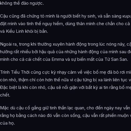
không thể đảo ngược.
Cậu cũng đã chứng tỏ mình là người biết hy sinh, và sẵn sàng κυρ
đặt mình vào tình thế nguy hiểm, dùng thân mình che chắn cho cả 
và Kiều Linh khỏi bị bắn.
Ngoài ra, trong khi thường xuyên hành động trong lúc nóng nảy, c
hưởng rất nhiều bởi hậu quả của những hành động của mình sau đó
mình cho cả cái chết của Emma và sự biến mất của Từ San San.
Trình Tiểu Thời cũng cực kỳ nhạy cảm về việc bố mẹ đã bỏ rơi mì
còn nhỏ, thậm chí còn hơn thế nữa vì cậu từng bị xa lánh liên tục vì
Đặc biệt là khi còn nhỏ, cậu sẽ nổi giận với bất kỳ ai tin rằng bố 
chết.
Mặc dù cậu cố gắng giữ tinh thần lạc quan, cho đến ngày nay vẫn
rằng họ bằng cách nào đó vẫn còn sống, cậu vẫn rất phiền muộn v
của họ.