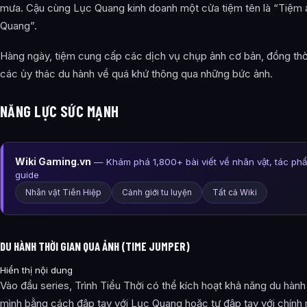
mưa. Cậu cùng Lục Quang kinh doanh một cửa tiệm tên là “Tiệm 
Quang”.
Hàng ngày, tiệm cung cấp các dịch vụ chụp ảnh cơ bản, đồng th
các ủy thác du hành về quá khứ thông qua những bức ảnh.
NĂNG LỰC SỨC MẠNH
Wiki Gaming.vn
— Khám phá 1,800+ bài viết về nhân vật, tác ph
guide
Nhân vật Tiên Hiệp
Cảnh giới tu luyện
Tất cả Wiki
DU HÀNH THỜI GIAN QUA ẢNH (TIME JUMPER)
Hiển thị nội dung
Vào đầu series, Trình Tiểu Thời có thể kích hoạt khả năng du hàn
mình bằng cách đập tay với Lục Quang hoặc tự đập tay với chính 