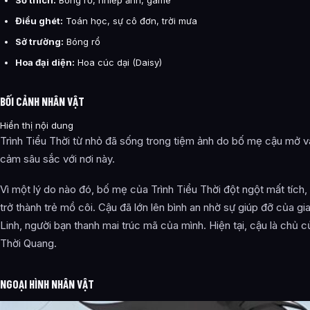
Sở thích:
Bóng rổ, nhiếp ảnh, game
Điều ghét:
Toán học, sự cô đơn, trời mưa
Sở trường:
Bóng rổ
Hoa đại diện:
Hoa cúc dại (Daisy)
BỐI CẢNH NHÂN VẬT
Hiển thị nội dung
Trình Tiểu Thời từ nhỏ đã sống trong tiệm ảnh do bố mẹ cậu mở v
cảm sâu sắc với nơi này.
Vì một lý do nào đó, bố mẹ của Trình Tiểu Thời đột ngột mất tích,
trở thành trẻ mồ côi. Cậu đã lớn lên bình an nhờ sự giúp đỡ của gi
Linh, người bạn thanh mai trúc mã của mình. Hiện tại, cậu là chủ 
Thời Quang.
NGOẠI HÌNH NHÂN VẬT