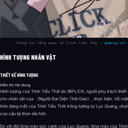
Thông tin tổng quan về Trình Tiểu Thời –
gaming.vn/
HÌNH TƯỢNG NHÂN VẬT
THIẾT KẾ HÌNH TƯỢNG
Hiển thị nội dung
Hình tượng của Trình Tiểu Thời do INPLICK, người phụ trách thiết
cho nhân vật của 《Người Đại Diện Thời Gian》, thực hiện. Về mặt 
hình dáng mắt của Trình Tiểu Thời trông tương tự Lục Quang, như
của cậu lại thon dài hơn.
So với đôi lông mày góc cạnh của Lục Quang, lông mày của Trình