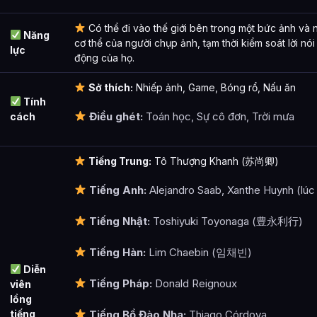
Có thể đi vào thế giới bên trong một bức ảnh và
Năng
cơ thể của người chụp ảnh, tạm thời kiểm soát lời nó
lực
động của họ.
Sở thích:
Nhiếp ảnh, Game, Bóng rổ, Nấu ăn
Tính
Điều ghét:
Toán học, Sự cô đơn, Trời mưa
cách
Tiếng Trung:
Tô Thượng Khanh (苏尚卿)
Tiếng Anh:
Alejandro Saab, Xanthe Huynh (lúc
Tiếng Nhật:
Toshiyuki Toyonaga (豊永利行)
Tiếng Hàn:
Lim Chaebin (임채빈)
Diễn
Tiếng Pháp:
Donald Reignoux
viên
lồng
tiếng
Tiếng Bồ Đào Nha:
Thiago Córdova