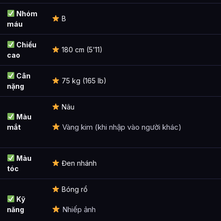
Nhóm
B
máu
Chiều
180 cm (5’11)
cao
Cân
75 kg (165 lb)
nặng
Nâu
Màu
Vàng kim (khi nhập vào người khác)
mắt
Màu
Đen nhánh
tóc
Bóng rổ
Kỹ
Nhiếp ảnh
năng