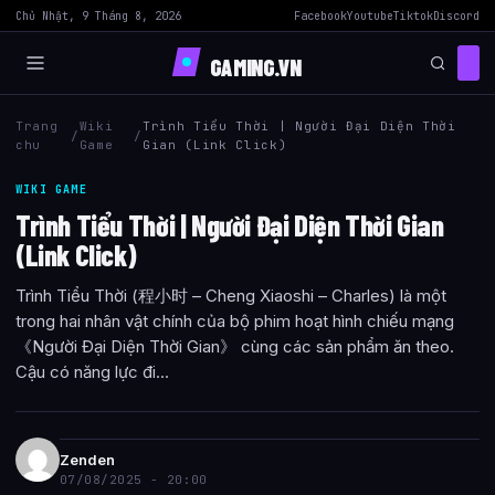
Chủ Nhật, 9 Tháng 8, 2026
Facebook
Youtube
Tiktok
Discord
GAMING.VN
Trang
Wiki
Trình Tiểu Thời | Người Đại Diện Thời
/
/
chu
Game
Gian (Link Click)
WIKI GAME
Trình Tiểu Thời | Người Đại Diện Thời Gian
(Link Click)
Trình Tiểu Thời (程小时 – Cheng Xiaoshi – Charles) là một
trong hai nhân vật chính của bộ phim hoạt hình chiếu mạng
《Người Đại Diện Thời Gian》 cùng các sản phẩm ăn theo.
Cậu có năng lực đi...
Zenden
07/08/2025 - 20:00