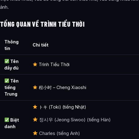
Vụ bắt cóc
ảnh.
Trao đổi con tin và Cuộc đối đầu cuối cùng
TỔNG QUAN VỀ TRÌNH TIỂU THỜI
Các tác phẩm liên quan
Bài hát nhân vật
Thông
Chi tiết
tin
Hình tượng trên phim ảnh
Tên
Hình tượng trong game
Trình Tiểu Thời
đầy đủ
Đánh giá nhân vật
Tên
Ảnh về Trình Tiểu Thời
tiếng
程小时 – Cheng Xiaoshi
Trung
Bài Viết Liên Quan
トキ (Toki) (tiếng Nhật)
Câu Hỏi Thường Gặp
정시우 (Jeong Siwoo) (tiếng Hàn)
Biệt
Trình Tiểu Thời là gì?
danh
Charles (tiếng Anh)
Thông tin về Trình Tiểu Thời được tổng hợp từ đâu?