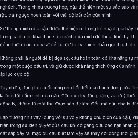
nghếch. Trong nhiều trường hợp, cậu thể hiện một sự sắc sảo và
rệt, trái ngược hoàn toàn với thái độ bất cần của mình.
Sự thông minh của cậu được thể hiện rõ trong kế hoạch gài bẫy 
trong cách cậu khai thác sức mạnh của mình để thoát khỏi Lý Thi
đồng thời cũng xoay sở để lừa được Lý Thiên Thần giải thoát cho
Không phải là người dễ bị dọa sợ, cậu hoàn toàn có khả năng tự m
trong một cuộc đấu trí, và giữ được khả năng thích ứng của mình,
áp lực cực độ.
Tuy nhiên, động lực cuối cùng cho hầu hết các hành động của Trì
là lòng tốt bẩm sinh của cậu. Cậu cực kỳ đồng cảm, và có ý thứ
công lý, không từ một thủ đoạn nào để làm điều mà cậu cho là đú
Lập trường như vậy (cùng với sự vô ý không chủ đích của cậu) đ
hiện trong sự kiên quyết của cậu khi cố gắng cứu các nạn nhân c
đất sắp xảy ra, mặc dù cậu biết làm vậy sẽ thay đổi dòng thời gi