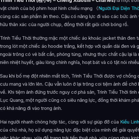
Trình Tiểu Thời (程小时 – Cheng Xiaoshi – Charles)
là một tron
Khách hàng
vật chính của bộ phim hoạt hình chiếu mạng 《
Người Đại Diện Thờ
Những người khác
cùng các sản phẩm ăn theo. Cậu có năng lực đi vào các bức ảnh
hữu thân xác của người chụp, đồng thời rất giỏi chơi bóng rổ.
Kinh lịch nhân sinh
Thời thơ ấu và Cuộc sống ban đầu
Trình Tiểu Thời thường mặc một chiếc áo khoác jacket thân đen t
trong lót một chiếc áo hoodie trắng, kết hợp với quần dài đen và g
Nhiệm vụ của Emma
ngoài trông có vẻ bất cần, phóng túng, nhưng thực chất cậu lại là
Nhiệm vụ của Dư Hạ
niên nhiệt huyết, giàu lòng chính nghĩa, hoạt bát và có tật nói nhiều
Nhiệm vụ của Lưu Tư Văn
Sau khi bố mẹ đột nhiên mất tích, Trình Tiểu Thời được vợ chồng 
cưu mang và lớn lên. Cậu vẫn luôn ở lại trông coi tiệm ảnh để ch
Nhiệm vụ của Trần Tiêu
về. Khi tiệm ảnh đứng trước nguy cơ phá sản, Trình Tiểu Thời tìn
Cuộc tìm kiếm Đậu Đậu
Lục Quang, một người cũng có siêu năng lực, đồng thời khám phá
Cuộc săn lùng Kẻ giết người hàng loạt
có khả năng đi vào trong ảnh.
Thảm kịch của Trần Bân
Hai người nhanh chóng hợp tác, cùng với sự giúp đỡ của
Kiều Lin
của chủ nhà, họ sử dụng năng lực đặc biệt của mình để giải quyết
Chuyến thăm quá khứ của gia đình họ Lý
việc khác nhau, vừa để trang trải tiền thuê nhà, vừa cùng nhau ki