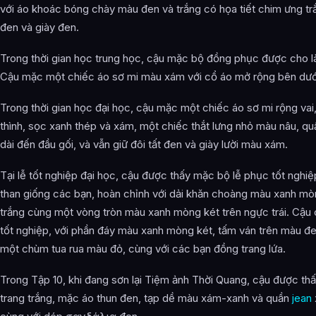
với áo khoác bóng chày màu đen và trắng có họa tiết chim ưng tr
đen và giày đen.
Trong thời gian học trung học, cậu mặc bộ đồng phục được cho l
Cậu mặc một chiếc áo sơ mi màu xám với cổ áo mở rộng bên dưới
Trong thời gian học đại học, cậu mặc một chiếc áo sơ mi rộng vai
thình, sọc xanh thép và xám, một chiếc thắt lưng nhỏ màu nâu, qu
dài đến đầu gối, và vẫn giữ đôi tất đen và giày lười màu xám.
Tại lễ tốt nghiệp đại học, cậu được thấy mặc bộ lễ phục tốt nghi
than giống các bạn, hoàn chỉnh với dải khăn choàng màu xanh mò
trắng cùng một vòng tròn màu xanh mòng két trên ngực trái. Cậu
tốt nghiệp, với phần đáy màu xanh mòng két, tấm ván trên màu đe
một chùm tua rua màu đỏ, cùng với các bạn đồng trang lứa.
Trong Tập 10, khi đang sơn lại Tiệm ảnh Thời Quang, cậu được th
trang trắng, mặc áo thun đen, tạp dề màu xám-xanh và quần
jean