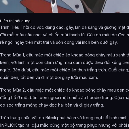
Hiển thị nội dung
Trình Tiểu Thời có vóc dáng cao, gầy, làn da sáng và gương mặt điể
đôi mắt màu nâu nhạt và chiếc mũi thanh tú. Cậu có mái tóc đen n
rẽ ngôi ngay trên mắt trái và uốn cong vài inch bên dưới gáy.
Trong Mùa 1, cậu mặc một chiếc áo khoác bóng chày màu xanh 
kem, với hình một con chim ưng màu cam được thêu đối xứng trê
ngực. Bên dưới, cậu mặc một chiếc áo thun trắng trơn. Cuối cùng
quần đen, tất đen và đi một đôi giày lười màu xám.
Trong Mùa 2, cậu mặc một chiếc áo khoác bóng chày màu đen c
đồng hồ ở một bên, bên ngoài một chiếc áo hoodie trắng. Cậu m
có sọc trắng mỏng chạy dọc hai bên và đi giày trắng.
Trên trang nhân vật do Bilibili phát hành và trong một số hình minh
INPLICK tạo ra, cậu mặc cùng một bộ trang phục nhưng với phố