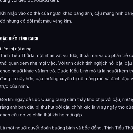
cùng với dép σανδάλια đen.
Khi nhập vào cơ thể của người khác bằng ảnh, cậu mang hình dán
đó nhưng có đôi mắt màu vàng kim.
ĐẶC ĐIỂM TÍNH CÁCH
Hiển thị nội dung
Trình Tiểu Thời là một nhân vật vui tươi, thoải mái và có phần trẻ 
thói quen xem nhẹ mọi việc. Với tính cách tinh nghịch nổi bật, cậu 
chọc người khác và làm trò. Được Kiều Linh mô tả là người kém t
đáng tin cậy hơn, cậu thường xuyên bị cô mắng mỏ và đánh đập vì
trực của mình.
Đôi khi ngay cả Lục Quang cũng cảm thấy khó chịu với cậu, nhưn
rằng anh ban đầu bị thu hút bởi cậu chính xác là vì sự ngây thơ củ
cách cậu có vẻ chân thật khi họ mới gặp.
Là một người quyết đoán bướng bỉnh và bốc đồng, Trình Tiểu Thờ