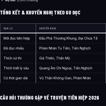
Độ dài:
2,505 chương
TỔNG KẾT & KHUYẾN NGHỊ THEO GU ĐỌC
BẠN LÀ
KHUYẾN NGHỊ
Mới đọc tiên hiệp
Đấu Phá Thương Khung, Đại Chúa Tể
Đã đọc nhiều
Phàm Nhân Tu Tiên, Tiên Nghịch
Thích sử thi
Già Thiên, Thần Mộ
Thích triết lý sâu
Quang Âm Chi Ngoại, Tiên Nghịch
Có thời gian dài
Vũ Thần Không Gian, Phàm Nhân
CÂU HỎI THƯỜNG GẶP VỀ TRUYỆN TIÊN HIỆP 2026