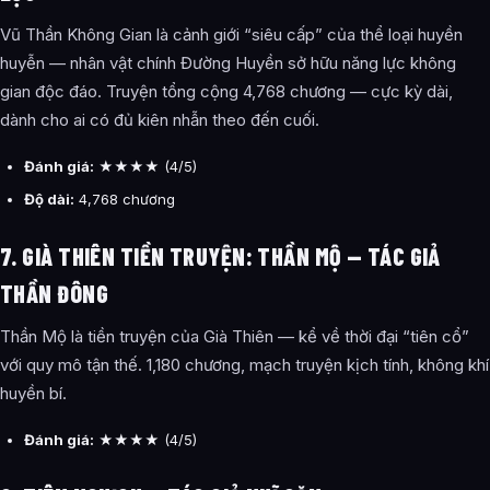
Vũ Thần Không Gian là cảnh giới “siêu cấp” của thể loại huyền
huyễn — nhân vật chính Đường Huyền sở hữu năng lực không
gian độc đáo. Truyện tổng cộng 4,768 chương — cực kỳ dài,
dành cho ai có đủ kiên nhẫn theo đến cuối.
Đánh giá:
★★★★ (4/5)
Độ dài:
4,768 chương
7. GIÀ THIÊN TIỀN TRUYỆN: THẦN MỘ — TÁC GIẢ
THẦN ĐÔNG
Thần Mộ là tiền truyện của Già Thiên — kể về thời đại “tiên cổ”
với quy mô tận thế. 1,180 chương, mạch truyện kịch tính, không khí
huyền bí.
Đánh giá:
★★★★ (4/5)