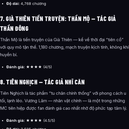
Độ dài:
4,768 chương
7. GIÀ THIÊN TIỀN TRUYỆN: THẦN MỘ — TÁC GIẢ
THẦN ĐÔNG
Thần Mộ là tiền truyện của Già Thiên — kể về thời đại “tiên cổ”
với quy mô tận thế. 1,180 chương, mạch truyện kịch tính, không khí
huyền bí.
Đánh giá:
★★★★ (4/5)
8. TIÊN NGHỊCH — TÁC GIẢ NHĨ CĂN
Tiên Nghịch là tác phẩm “tu chân chính thống” với phong cách u
tối, lạnh lẽo. Vương Lâm — nhân vật chính — là một trong những
MC tiên hiệp được fan đánh giá cao nhất nhờ độ phức tạp tâm lý.
Đánh giá:
★★★★ (4.5/5)