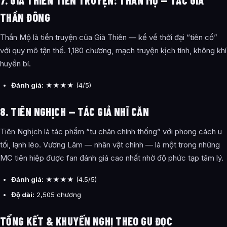
7. GIÀ THIÊN TIỀN TRUYỆN: THẦN MỘ — TÁC GIẢ
THẦN ĐÔNG
Thần Mộ là tiền truyện của Già Thiên — kể về thời đại “tiên cổ”
với quy mô tận thế. 1,180 chương, mạch truyện kịch tính, không khí
huyền bí.
Đánh giá:
★★★★ (4/5)
8. TIÊN NGHỊCH — TÁC GIẢ NHĨ CĂN
Tiên Nghịch là tác phẩm “tu chân chính thống” với phong cách u
tối, lạnh lẽo. Vương Lâm — nhân vật chính — là một trong những
MC tiên hiệp được fan đánh giá cao nhất nhờ độ phức tạp tâm lý.
Đánh giá:
★★★★ (4.5/5)
Độ dài:
2,505 chương
TỔNG KẾT & KHUYẾN NGHỊ THEO GU ĐỌC