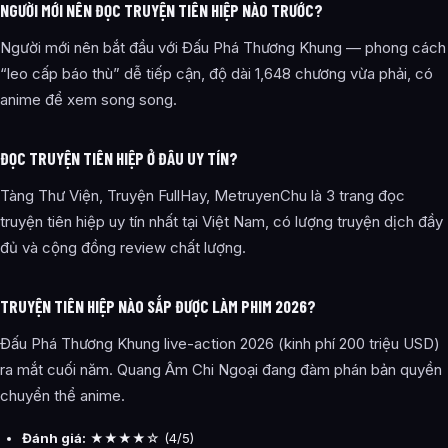
NGƯỜI MỚI NÊN ĐỌC TRUYỆN TIÊN HIỆP NÀO TRƯỚC?
Người mới nên bắt đầu với Đấu Phá Thương Khung — phong cách
“leo cấp báo thù” dễ tiếp cận, độ dài 1,648 chương vừa phải, có
anime để xem song song.
ĐỌC TRUYỆN TIÊN HIỆP Ở ĐÂU UY TÍN?
Tàng Thư Viện, Truyện FullHay, MetruyenChu là 3 trang đọc
truyện tiên hiệp uy tín nhất tại Việt Nam, có lượng truyện dịch đầy
đủ và cộng đồng review chất lượng.
TRUYỆN TIÊN HIỆP NÀO SẮP ĐƯỢC LÀM PHIM 2026?
Đấu Phá Thương Khung live-action 2026 (kinh phí 200 triệu USD)
ra mắt cuối năm. Quang Âm Chi Ngoại đang đàm phán bản quyền
chuyển thể anime.
Đánh giá:
★★★★☆ (4/5)