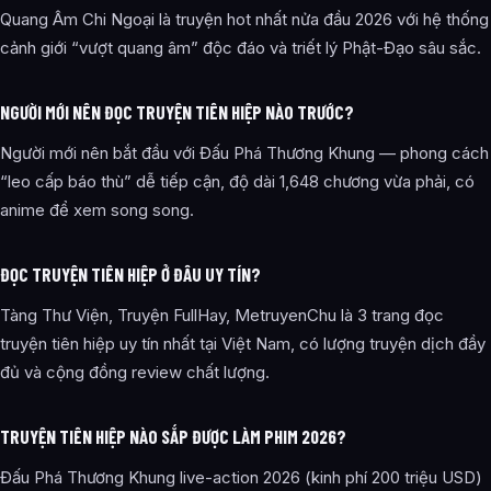
Quang Âm Chi Ngoại là truyện hot nhất nửa đầu 2026 với hệ thống
cảnh giới “vượt quang âm” độc đáo và triết lý Phật-Đạo sâu sắc.
NGƯỜI MỚI NÊN ĐỌC TRUYỆN TIÊN HIỆP NÀO TRƯỚC?
Người mới nên bắt đầu với Đấu Phá Thương Khung — phong cách
“leo cấp báo thù” dễ tiếp cận, độ dài 1,648 chương vừa phải, có
anime để xem song song.
ĐỌC TRUYỆN TIÊN HIỆP Ở ĐÂU UY TÍN?
Tàng Thư Viện, Truyện FullHay, MetruyenChu là 3 trang đọc
truyện tiên hiệp uy tín nhất tại Việt Nam, có lượng truyện dịch đầy
đủ và cộng đồng review chất lượng.
TRUYỆN TIÊN HIỆP NÀO SẮP ĐƯỢC LÀM PHIM 2026?
Đấu Phá Thương Khung live-action 2026 (kinh phí 200 triệu USD)