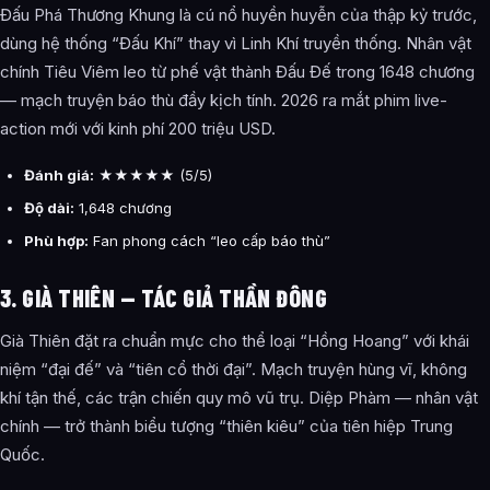
Đấu Phá Thương Khung là cú nổ huyền huyễn của thập kỷ trước,
dùng hệ thống “Đấu Khí” thay vì Linh Khí truyền thống. Nhân vật
chính Tiêu Viêm leo từ phế vật thành Đấu Đế trong 1648 chương
— mạch truyện báo thù đầy kịch tính. 2026 ra mắt phim live-
action mới với kinh phí 200 triệu USD.
Đánh giá:
★★★★★ (5/5)
Độ dài:
1,648 chương
Phù hợp:
Fan phong cách “leo cấp báo thù”
3. GIÀ THIÊN — TÁC GIẢ THẦN ĐÔNG
Già Thiên đặt ra chuẩn mực cho thể loại “Hồng Hoang” với khái
niệm “đại đế” và “tiên cổ thời đại”. Mạch truyện hùng vĩ, không
khí tận thế, các trận chiến quy mô vũ trụ. Diệp Phàm — nhân vật
chính — trở thành biểu tượng “thiên kiêu” của tiên hiệp Trung
Quốc.