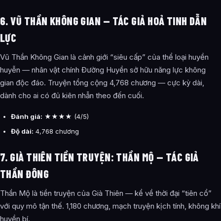
6. VŨ THẦN KHÔNG GIAN — TÁC GIẢ HOẢ TINH DẪN
LỰC
Vũ Thần Không Gian là cảnh giới “siêu cấp” của thể loại huyền
huyễn — nhân vật chính Đường Huyền sở hữu năng lực không
gian độc đáo. Truyện tổng cộng 4,768 chương — cực kỳ dài,
dành cho ai có đủ kiên nhẫn theo đến cuối.
Đánh giá:
★★★★ (4/5)
Độ dài:
4,768 chương
7. GIÀ THIÊN TIỀN TRUYỆN: THẦN MỘ — TÁC GIẢ
THẦN ĐÔNG
Thần Mộ là tiền truyện của Già Thiên — kể về thời đại “tiên cổ”
với quy mô tận thế. 1,180 chương, mạch truyện kịch tính, không khí
huyền bí.