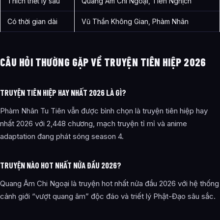
Thích triết lý sâu
Quang Âm Chi Ngoại, Tiên Nghịch
Có thời gian dài
Vũ Thần Không Gian, Phàm Nhân
CÂU HỎI THƯỜNG GẶP VỀ TRUYỆN TIÊN HIỆP 2026
TRUYỆN TIÊN HIỆP HAY NHẤT 2026 LÀ GÌ?
Phàm Nhân Tu Tiên vẫn được bình chọn là truyện tiên hiệp hay
nhất 2026 với 2,448 chương, mạch truyện tỉ mỉ và anime
adaptation đang phát sóng season 4.
TRUYỆN NÀO HOT NHẤT NỬA ĐẦU 2026?
Quang Âm Chi Ngoại là truyện hot nhất nửa đầu 2026 với hệ thống
cảnh giới “vượt quang âm” độc đáo và triết lý Phật-Đạo sâu sắc.