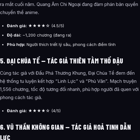
ra mắt cuối năm. Quang Âm Chi Ngoại đang đàm phán bản quyền
chuyển thể anime.
Đánh giá:
★★★★☆ (4.5/5)
Độ dài:
~1,200 chương (đang ra)
Phù hợp:
Người thích triết lý sâu, phong cách điềm tĩnh
5. ĐẠI CHÚA TỂ — TÁC GIẢ THIÊN TẰM THỔ ĐẬU
Cùng tác giả với Đấu Phá Thương Khung, Đại Chúa Tể đem đến
hệ thống tu luyện kết hợp “Linh Lực” và “Phù Văn”. Mạch truyện
1,556 chương, tốc độ tương đối nhanh, phù hợp người đã quen với
phong cách tác giả.
Đánh giá:
★★★★☆ (4/5)
6. VŨ THẦN KHÔNG GIAN — TÁC GIẢ HOẢ TINH DẪN
LỰC