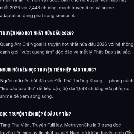
nhất 2026 với 2,448 chương, mạch truyện tỉ mỉ và anime
adaptation đang phát sóng season 4.
TRUYỆN NÀO HOT NHẤT NỬA ĐẦU 2026?
Quang Âm Chi Ngoại là truyện hot nhất nửa đầu 2026 với hệ thống
cảnh giới “vượt quang âm” độc đáo và triết lý Phật-Đạo sâu sắc.
NGƯỜI MỚI NÊN ĐỌC TRUYỆN TIÊN HIỆP NÀO TRƯỚC?
Người mới nên bắt đầu với Đấu Phá Thương Khung — phong cách
“leo cấp báo thù” dễ tiếp cận, độ dài 1,648 chương vừa phải, có
anime để xem song song.
ĐỌC TRUYỆN TIÊN HIỆP Ở ĐÂU UY TÍN?
Tàng Thư Viện, Truyện FullHay, MetruyenChu là 3 trang đọc
truyện tiên hiệp uy tín nhất tại Việt Nam, có lượng truyện dịch đầy