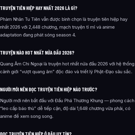
TRUYỆN TIÊN HIỆP HAY NHẤT 2026 LÀ GÌ?
Phàm Nhân Tu Tiên vẫn được bình chọn là truyện tiên hiệp hay
nhất 2026 với 2,448 chương, mạch truyện tỉ mỉ và anime
adaptation đang phát sóng season 4.
TRUYỆN NÀO HOT NHẤT NỬA ĐẦU 2026?
Quang Âm Chi Ngoại là truyện hot nhất nửa đầu 2026 với hệ thống
cảnh giới “vượt quang âm” độc đáo và triết lý Phật-Đạo sâu sắc.
NGƯỜI MỚI NÊN ĐỌC TRUYỆN TIÊN HIỆP NÀO TRƯỚC?
Người mới nên bắt đầu với Đấu Phá Thương Khung — phong cách
“leo cấp báo thù” dễ tiếp cận, độ dài 1,648 chương vừa phải, có
anime để xem song song.
ĐỌC TRUYỆN TIÊN HIỆP Ở ĐÂU UY TÍN?