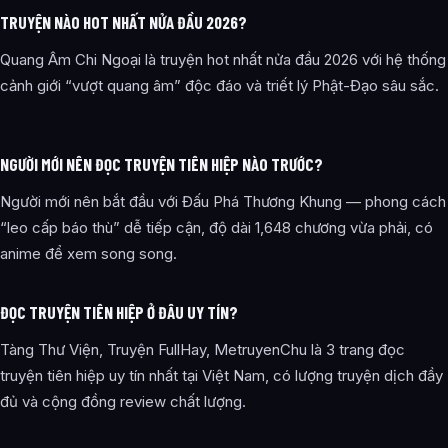
TRUYỆN NÀO HOT NHẤT NỬA ĐẦU 2026?
Quang Âm Chi Ngoại là truyện hot nhất nửa đầu 2026 với hệ thống
cảnh giới “vượt quang âm” độc đáo và triết lý Phật-Đạo sâu sắc.
NGƯỜI MỚI NÊN ĐỌC TRUYỆN TIÊN HIỆP NÀO TRƯỚC?
Người mới nên bắt đầu với Đấu Phá Thương Khung — phong cách
“leo cấp báo thù” dễ tiếp cận, độ dài 1,648 chương vừa phải, có
anime để xem song song.
ĐỌC TRUYỆN TIÊN HIỆP Ở ĐÂU UY TÍN?
Tàng Thư Viện, Truyện FullHay, MetruyenChu là 3 trang đọc
truyện tiên hiệp uy tín nhất tại Việt Nam, có lượng truyện dịch đầy
đủ và cộng đồng review chất lượng.