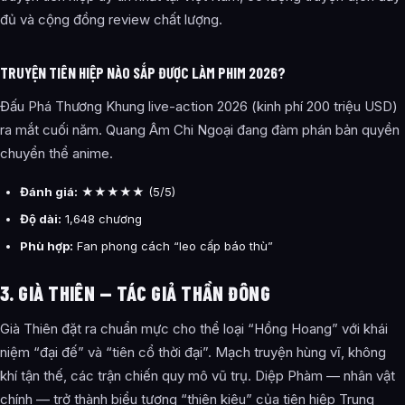
đủ và cộng đồng review chất lượng.
TRUYỆN TIÊN HIỆP NÀO SẮP ĐƯỢC LÀM PHIM 2026?
Đấu Phá Thương Khung live-action 2026 (kinh phí 200 triệu USD)
ra mắt cuối năm. Quang Âm Chi Ngoại đang đàm phán bản quyền
chuyển thể anime.
Đánh giá:
★★★★★ (5/5)
Độ dài:
1,648 chương
Phù hợp:
Fan phong cách “leo cấp báo thù”
3. GIÀ THIÊN — TÁC GIẢ THẦN ĐÔNG
Già Thiên đặt ra chuẩn mực cho thể loại “Hồng Hoang” với khái
niệm “đại đế” và “tiên cổ thời đại”. Mạch truyện hùng vĩ, không
khí tận thế, các trận chiến quy mô vũ trụ. Diệp Phàm — nhân vật
chính — trở thành biểu tượng “thiên kiêu” của tiên hiệp Trung