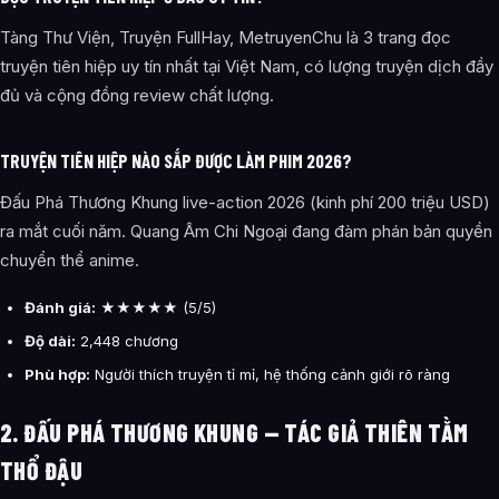
Tàng Thư Viện, Truyện FullHay, MetruyenChu là 3 trang đọc
truyện tiên hiệp uy tín nhất tại Việt Nam, có lượng truyện dịch đầy
đủ và cộng đồng review chất lượng.
TRUYỆN TIÊN HIỆP NÀO SẮP ĐƯỢC LÀM PHIM 2026?
Đấu Phá Thương Khung live-action 2026 (kinh phí 200 triệu USD)
ra mắt cuối năm. Quang Âm Chi Ngoại đang đàm phán bản quyền
chuyển thể anime.
Đánh giá:
★★★★★ (5/5)
Độ dài:
2,448 chương
Phù hợp:
Người thích truyện tỉ mỉ, hệ thống cảnh giới rõ ràng
2. ĐẤU PHÁ THƯƠNG KHUNG — TÁC GIẢ THIÊN TẰM
THỔ ĐẬU