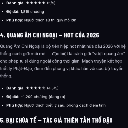
Đánh giá:
★★★★★ (5/5)
Độ dài:
1,818 chương
Phù hợp:
Người thích sử thi quy mô lớn
4. QUANG ÂM CHI NGOẠI — HOT CỦA 2026
Quang Âm Chi Ngoại là bộ tiên hiệp hot nhất nửa đầu 2026 với hệ
thống cảnh giới mới mẻ — đặc biệt là cảnh giới “vượt quang âm”
cho phép tu sĩ đứng ngoài dòng thời gian. Mạch truyện kết hợp
triết lý Phật-Đạo, đem đến phong vị khác hẳn với các bộ truyền
thống.
Đánh giá:
★★★★☆ (4.5/5)
Độ dài:
~1,200 chương (đang ra)
Phù hợp:
Người thích triết lý sâu, phong cách điềm tĩnh
5. ĐẠI CHÚA TỂ — TÁC GIẢ THIÊN TẰM THỔ ĐẬU