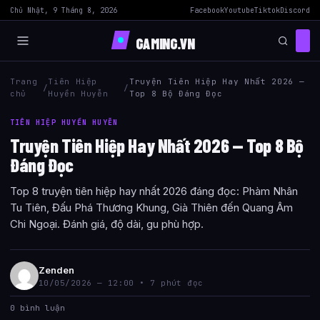
Chủ Nhật, 9 Tháng 8, 2026
Facebook
Youtube
Tiktok
Discord
GAMING.VN
Trang
Tiên Hiệp
Truyện Tiên Hiệp Hay Nhất 2026 —
/
/
chủ
Huyền Huyễn
Top 8 Bộ Đáng Đọc
TIÊN HIỆP HUYỀN HUYỄN
Truyện Tiên Hiệp Hay Nhất 2026 — Top 8 Bộ
Đáng Đọc
Top 8 truyện tiên hiệp hay nhất 2026 đáng đọc: Phàm Nhân
Tu Tiên, Đấu Phá Thương Khung, Già Thiên đến Quang Âm
Chi Ngoại. Đánh giá, độ dài, gu phù hợp.
Zenden
10/05/2026 — 12:00 • 7 phút đọc
0 bình luận