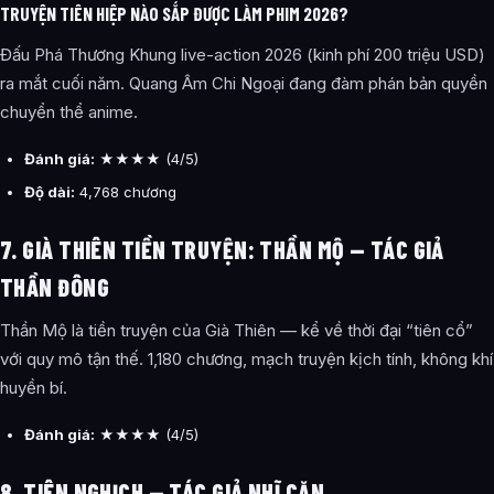
TRUYỆN TIÊN HIỆP NÀO SẮP ĐƯỢC LÀM PHIM 2026?
Đấu Phá Thương Khung live-action 2026 (kinh phí 200 triệu USD)
ra mắt cuối năm. Quang Âm Chi Ngoại đang đàm phán bản quyền
chuyển thể anime.
Đánh giá:
★★★★ (4/5)
Độ dài:
4,768 chương
7. GIÀ THIÊN TIỀN TRUYỆN: THẦN MỘ — TÁC GIẢ
THẦN ĐÔNG
Thần Mộ là tiền truyện của Già Thiên — kể về thời đại “tiên cổ”
với quy mô tận thế. 1,180 chương, mạch truyện kịch tính, không khí
huyền bí.
Đánh giá:
★★★★ (4/5)
8. TIÊN NGHỊCH — TÁC GIẢ NHĨ CĂN