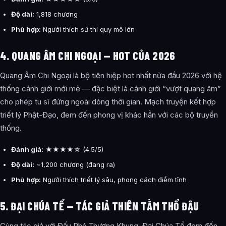
Độ dài:
1,818 chương
Phù hợp:
Người thích sử thi quy mô lớn
4. QUANG ÂM CHI NGOẠI — HOT CỦA 2026
Quang Âm Chi Ngoại là bộ tiên hiệp hot nhất nửa đầu 2026 với hệ
thống cảnh giới mới mẻ — đặc biệt là cảnh giới “vượt quang âm”
cho phép tu sĩ đứng ngoài dòng thời gian. Mạch truyện kết hợp
triết lý Phật-Đạo, đem đến phong vị khác hẳn với các bộ truyền
thống.
Đánh giá:
★★★★☆ (4.5/5)
Độ dài:
~1,200 chương (đang ra)
Phù hợp:
Người thích triết lý sâu, phong cách điềm tĩnh
5. ĐẠI CHÚA TỂ — TÁC GIẢ THIÊN TẰM THỔ ĐẬU
Cùng tác giả với Đấu Phá Thương Khung, Đại Chúa Tể đem đến