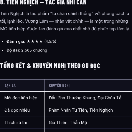
8. TIÊN NGHỊCH — TÁC GIẢ NHĨ CĂN
Tiên Nghịch là tác phẩm “tu chân chính thống” với phong cách u
tối, lạnh lẽo. Vương Lâm — nhân vật chính — là một trong những
MC tiên hiệp được fan đánh giá cao nhất nhờ độ phức tạp tâm lý.
Đánh giá:
★★★★ (4.5/5)
Độ dài:
2,505 chương
TỔNG KẾT & KHUYẾN NGHỊ THEO GU ĐỌC
BẠN LÀ
KHUYẾN NGHỊ
Mới đọc tiên hiệp
Đấu Phá Thương Khung, Đại Chúa Tể
Đã đọc nhiều
Phàm Nhân Tu Tiên, Tiên Nghịch
Thích sử thi
Già Thiên, Thần Mộ