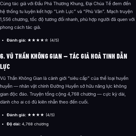
Cùng tác giả với Đấu Phá Thương Khung, Đại Chúa Tể đem đến
hệ thống tu luyện kết hợp “Linh Lực” và “Phù Văn”. Mạch truyện
1,556 chương, tốc độ tương đối nhanh, phù hợp người đã quen với
phong cách tác giả.
Đánh giá:
★★★★☆ (4/5)
6. VŨ THẦN KHÔNG GIAN — TÁC GIẢ HOẢ TINH DẪN
LỰC
Vũ Thần Không Gian là cảnh giới “siêu cấp” của thể loại huyền
huyễn — nhân vật chính Đường Huyền sở hữu năng lực không
gian độc đáo. Truyện tổng cộng 4,768 chương — cực kỳ dài,
dành cho ai có đủ kiên nhẫn theo đến cuối.
Đánh giá:
★★★★ (4/5)
Độ dài:
4,768 chương