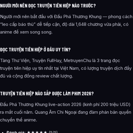
NGƯỜI MỚI NÊN ĐỌC TRUYỆN TIÊN HIỆP NÀO TRƯỚC?
Người mới nên bắt đầu với Đấu Phá Thương Khung — phong cách
“leo cấp báo thù” dễ tiếp cận, độ dài 1,648 chương vừa phải, có
anime để xem song song.
ĐỌC TRUYỆN TIÊN HIỆP Ở ĐÂU UY TÍN?
Tàng Thư Viện, Truyện FullHay, MetruyenChu là 3 trang đọc
truyện tiên hiệp uy tín nhất tại Việt Nam, có lượng truyện dịch đầy
đủ và cộng đồng review chất lượng.
TRUYỆN TIÊN HIỆP NÀO SẮP ĐƯỢC LÀM PHIM 2026?
Đấu Phá Thương Khung live-action 2026 (kinh phí 200 triệu USD)
ra mắt cuối năm. Quang Âm Chi Ngoại đang đàm phán bản quyền
chuyển thể anime.
Đánh giá:
★★★★★ (5/5)