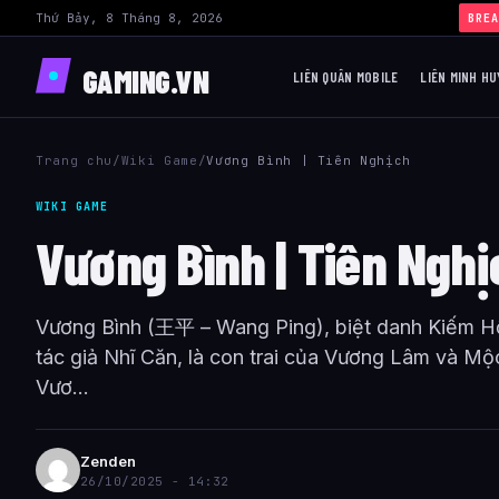
Thứ Bảy, 8 Tháng 8, 2026
BREA
GAMING.VN
LIÊN QUÂN MOBILE
LIÊN MINH HU
Trang chu
/
Wiki Game
/
Vương Bình | Tiên Nghịch
WIKI GAME
Vương Bình | Tiên Nghị
Vương Bình (王平 – Wang Ping), biệt danh Kiếm Hồn
tác giả Nhĩ Căn, là con trai của Vương Lâm và Mộc
Vươ...
Zenden
26/10/2025 - 14:32