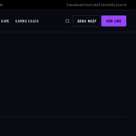
i Mid Hiệu Quả Nhất
›
AWC 2026 Liên Quân Mobile – Lịch Thi Đấu, Đ
Facebook
Youtube
Tiktok
Discord
I GAME
GAMING COACH
ĐĂNG NHẬP
XEM LIVE