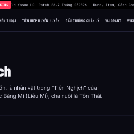
›
Build Yasuo LOL Patch 26.7 Tháng 4/2026 – Rune, Item, Cách Chơ
KING
YỀN THOẠI
TIÊN HIỆP HUYỀN HUYỄN
ĐẤU TRƯỜNG CHÂN LÝ
VALORANT
WIK
ch
, là nhân vật trong “Tiên Nghịch” của
 Băng Mi (Liễu Mi), cha nuôi là Tôn Thái.