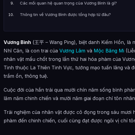
Các mối quan hệ quan trọng của Vương Bình là gì?
Thông tin về Vương Bình được tổng hợp từ đâu?
Vương Bình
(王平 – Wang Ping), biệt danh Kiếm Hồn, là n
Nhĩ Căn, là con trai của
Vương Lâm
và
Mộc Băng Mi
(Liễ
nhân vật mấu chốt trong lần thứ hai hóa phàm của Vươn
Tinh thuộc La Thiên Tinh Vực, tướng mạo tuấn lãng và đôi
trầm ổn, thông tuệ.
Cuộc đời của hắn trải qua mười chín năm sống bình phàm
lăm năm chinh chiến và mười năm giai đoạn chí tôn nhân 
Trải nghiệm của nhân vật được cô đọng trong sáu mươi h
phàm đến chinh chiến, cuối cùng đạt được ngôi vị chí tô