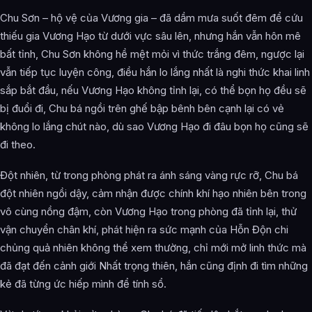
Chu Sơn – hộ vệ của Vương gia – đã dầm mưa suốt đêm để cứu
thiếu gia Vương Hạo từ dưới vực sâu lên, nhưng hắn vẫn hôn mê
bất tỉnh, Chu Sơn không hề mệt mỏi vì thức trắng đêm, ngược lại
vẫn tiếp tục luyện công, điều hắn lo lắng nhất là nghi thức khai linh
sắp bắt đầu, nếu Vương Hạo không tỉnh lại, có thể bọn họ đều sẽ
bị đuổi đi, Chu bá ngồi trên ghế bập bênh bên cạnh lại có vẻ
không lo lắng chút nào, dù sao Vương Hạo đi đâu bọn họ cũng sẽ
đi theo.
Đột nhiên, từ trong phòng phát ra ánh sáng vàng rực rỡ, Chu bá
đột nhiên ngồi dậy, cảm nhận được chính khí hạo nhiên bên trong
vô cùng nồng đậm, còn Vương Hạo trong phòng đã tỉnh lại, thử
vận chuyển chân khí, phát hiện ra sức mạnh của Hỗn Độn chi
chủng quả nhiên không thể xem thường, chỉ mới mở linh thức mà
đã đạt đến cảnh giới Nhất trọng thiên, hắn cũng định đi tìm những
kẻ đã từng ức hiếp mình để tính sổ.