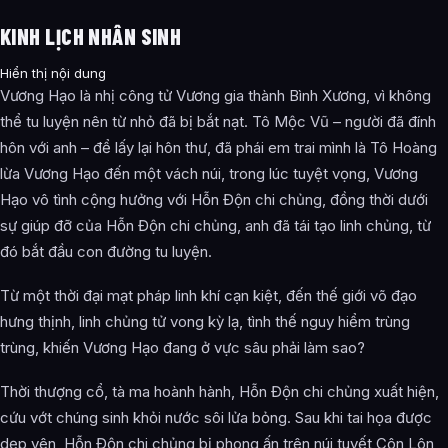
KINH LỊCH NHÂN SINH
Hiển thị nội dung
Vương Hạo là nhị công tử Vương gia thành Bình Xương, vì không
thể tu luyện nên từ nhỏ đã bị bắt nạt. Tô Mộc Vũ – người đã đính
hôn với anh – để lấy lại hôn thư, đã phái em trai mình là Tô Hoàng
lừa Vương Hạo đến một vách núi, trong lúc tuyệt vọng, Vương
Hạo vô tình cộng hưởng với Hỗn Độn chi chủng, đồng thời dưới
sự giúp đỡ của Hỗn Độn chi chủng, anh đã tái tạo linh chủng, từ
đó bắt đầu con đường tu luyện.
Từ một thời đại mạt pháp linh khí cạn kiệt, đến thế giới võ đạo
hưng thịnh, linh chủng tử vong kỳ lạ, tình thế nguy hiểm trùng
trùng, khiến Vương Hạo đang ở vực sâu phải làm sao?
Thời thượng cổ, tà ma hoành hành, Hỗn Độn chi chủng xuất hiện,
cứu vớt chúng sinh khỏi nước sôi lửa bỏng. Sau khi tai họa được
dẹp yên, Hỗn Độn chi chủng bị phong ấn trên núi tuyết Côn Lôn,