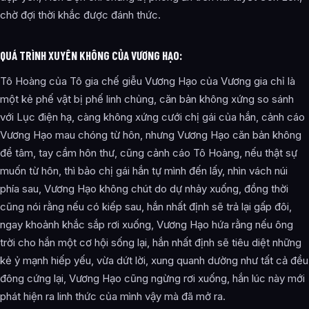
chờ đợi thời khắc được đánh thức.
QUÁ TRÌNH XUYÊN KHÔNG CỦA VƯƠNG HẠO:
Tô Hoàng của Tô gia chế giễu Vương Hạo của Vương gia chỉ là
một kẻ phế vật bị phế linh chủng, căn bản không xứng so sánh
với Lục điện hạ, càng không xứng cưới chị gái của hắn, cảnh cáo
Vương Hạo mau chóng từ hôn, nhưng Vương Hạo căn bản không
để tâm, tay cầm hôn thư, cũng cảnh cáo Tô Hoàng, nếu thật sự
muốn từ hôn, thì bảo chị gái hắn tự mình đến lấy, nhìn vách núi
phía sau, Vương Hạo không chút do dự nhảy xuống, đồng thời
cũng nói rằng nếu có kiếp sau, hắn nhất định sẽ trả lại gấp đôi,
ngay khoảnh khắc sắp rơi xuống, Vương Hạo hứa rằng nếu ông
trời cho hắn một cơ hội sống lại, hắn nhất định sẽ tiêu diệt những
kẻ ỷ mạnh hiếp yếu, vừa dứt lời, xung quanh dường như tất cả đều
đông cứng lại, Vương Hạo cũng ngừng rơi xuống, hắn lúc này mới
phát hiện ra linh thức của mình vậy mà đã mở ra.