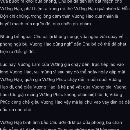
Vừa bước ra khỏi cửa phòng, Chu bá đã tiến lên bắt mạch cho
Vương Hạo, phát hiện ra trong cơ thể Vương Hạo quả nhiên là Hỗn
Độn chi chủng, trong lòng cảm thán Vương Hạo quả nhiên là
huyết mạch của người đó, quả nhiên phi phàm.
Nhưng bề ngoài, Chu bá lại không nói gì, vừa ngáp vừa quay về
phòng ngủ bù. Vương Hạo cũng nghĩ đến Chu bá có thể đã phát
hiện ra điều gì đó.
Lúc này, Vương Lâm của Vương gia chạy đến, trực tiếp lao vào
lòng Vương Hạo, vui mừng vì sau này có thể ngày ngày gặp mặt
Vương Hạo, quản gia Vương Phúc chạy đến muốn đuổi Vương
Hạo đi, chế giễu Vương Hạo là kẻ phế vật của Vương gia, Vương
Lâm tức giận mắng Vương Phúc không phân biệt tôn ti, Vương
Phúc càng chế giễu Vương Hạo vậy mà lại chui vào váy đàn bà để
cầu xin che chở.
Vương Hạo bình tĩnh bảo Chu Sơn đi khóa cửa phòng, ba chân
bốn cẳng đã đánh bại Vương Phúc và những người hắn mang