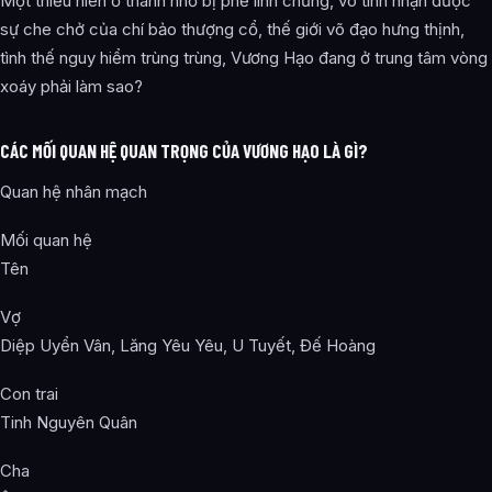
Một thiếu niên ở thành nhỏ bị phế linh chủng, vô tình nhận được
sự che chở của chí bảo thượng cổ, thế giới võ đạo hưng thịnh,
tình thế nguy hiểm trùng trùng, Vương Hạo đang ở trung tâm vòng
xoáy phải làm sao?
CÁC MỐI QUAN HỆ QUAN TRỌNG CỦA VƯƠNG HẠO LÀ GÌ?
Quan hệ nhân mạch
Mối quan hệ
Tên
Vợ
Diệp Uyển Vân, Lăng Yêu Yêu, U Tuyết, Đế Hoàng
Con trai
Tinh Nguyên Quân
Cha