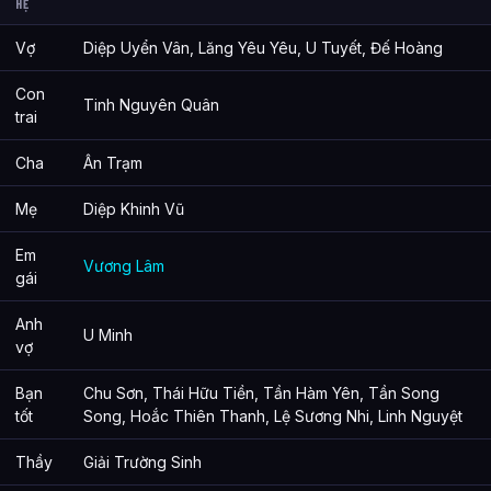
HỆ
Vợ
Diệp Uyển Vân, Lăng Yêu Yêu, U Tuyết, Đế Hoàng
Con
Tinh Nguyên Quân
trai
Cha
Ân Trạm
Mẹ
Diệp Khinh Vũ
Em
Vương Lâm
gái
Anh
U Minh
vợ
Bạn
Chu Sơn, Thái Hữu Tiền, Tần Hàm Yên, Tần Song
tốt
Song, Hoắc Thiên Thanh, Lệ Sương Nhi, Linh Nguyệt
Thầy
Giải Trường Sinh