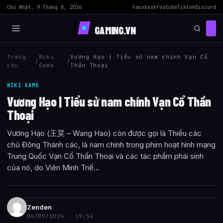
Chủ Nhật, 9 Tháng 8, 2026
Facebook
Youtube
Tiktok
Discord
GAMING.VN
Trang
Wiki
Vương Hạo | Tiểu sử nam chính Vạn Cổ
/
/
chu
Game
Thần Thoại
WIKI GAME
Vương Hạo | Tiểu sử nam chính Vạn Cổ Thần
Thoại
Vương Hạo (王昊 – Wang Hao) còn được gọi là Thiếu các
chủ Đông Thánh các, là nam chính trong phim hoạt hình mạng
Trung Quốc Vạn Cổ Thần Thoại và các tác phẩm phái sinh
của nó, do Viên Minh Triế...
Zenden
04/09/2024 - 19:54