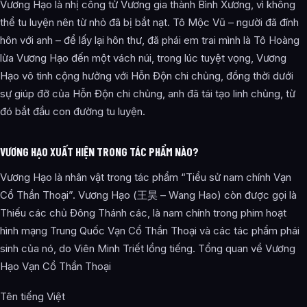
Vương Hạo là nhị công tử Vương gia thành Bình Xương, vì không
thể tu luyện nên từ nhỏ đã bị bắt nạt. Tô Mộc Vũ – người đã đính
hôn với anh – để lấy lại hôn thư, đã phái em trai mình là Tô Hoàng
lừa Vương Hạo đến một vách núi, trong lúc tuyệt vọng, Vương
Hạo vô tình cộng hưởng với Hỗn Độn chi chủng, đồng thời dưới
sự giúp đỡ của Hỗn Độn chi chủng, anh đã tái tạo linh chủng, từ
đó bắt đầu con đường tu luyện.
VƯƠNG HẠO XUẤT HIỆN TRONG TÁC PHẨM NÀO?
Vương Hạo là nhân vật trong tác phẩm “Tiểu sử nam chính Vạn
Cổ Thần Thoại”. Vương Hạo (王昊 – Wang Hao) còn được gọi là
Thiếu các chủ Đông Thánh các, là nam chính trong phim hoạt
hình mạng Trung Quốc Vạn Cổ Thần Thoại và các tác phẩm phái
sinh của nó, do Viên Minh Triết lồng tiếng. Tổng quan về Vương
Hạo Vạn Cổ Thần Thoại
Tên tiếng Việt