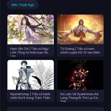
Wiki Thuật Ngữ
Hạm Vân Chi | Tiểu sử Ngự
Từ Dương | Tiểu sử nam
Linh Tông nữ nhân bạn Hàn
chính Luyện Khí 10 Vạn Năm
Lập
Nyarlathotep | Tiểu sử bệnh
Sơ Lược Về Hyakkimaru Kẻ
nhân thứ 6 trong Trảm Thần
Lang Thang Đi Tìm Lại Cơ
Thể