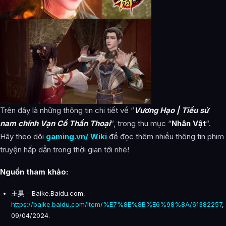
Trên đây là những thông tin chi tiết về “
Vương Hạo | Tiểu sử
nam chính Vạn Cổ Thần Thoại
“, trong thu mục “
Nhân Vật
“.
Hãy theo dõi
gaming.vn/ Wiki
để đọc thêm nhiều thông tin phim
truyện hấp dẫn trong thời gian tới nhé!
Nguồn tham khảo:
王昊 – Baike.Baidu.com,
https://baike.baidu.com/item/%E7%8E%8B%E6%98%8A/61382257
,
09/04/2024.