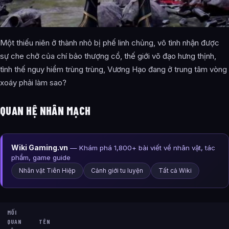
Một thiếu niên ở thành nhỏ bị phế linh chủng, vô tình nhận được
sự che chở của chí bảo thượng cổ, thế giới võ đạo hưng thịnh,
tình thế nguy hiểm trùng trùng, Vương Hạo đang ở trung tâm vòng
xoáy phải làm sao?
QUAN HỆ NHÂN MẠCH
Wiki Gaming.vn
— Khám phá 1,800+ bài viết về nhân vật, tác
phẩm, game guide
Nhân vật Tiên Hiệp
Cảnh giới tu luyện
Tất cả Wiki
MỐI
QUAN
TÊN