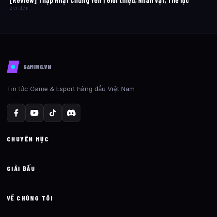
[Review] Thập Nhật Chung Yên | Giới thiệu, Nhân vật, Thế lực
Zenden
GAMING.VN
Tin tức Game & Esport hàng đầu Việt Nam
CHUYÊN MỤC
GIẢI ĐẤU
VỀ CHÚNG TÔI