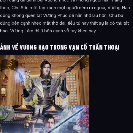
theo, Chu Sơn một tay xách một người ném ra ngoài, Vương Hạo
cũng không quên tát Vương Phúc để hắn nhớ lâu hơn, Chu bá
đứng bên cạnh nheo mắt thở dài, tiểu tử này thật sự là có thù tất
báo. Vương Lâm thì ở bên cạnh vỗ tay khen hay.
ẢNH VỀ VƯƠNG HẠO TRONG VẠN CỔ THẦN THOẠI