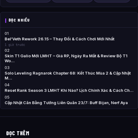
ĐỌC NHIỀU
01
Bel’Veth Rework 26.15 – Thay Đổi & Cách Chơi Mới Nhất
1 giờ trước
02
Skin T1 Galio Mới LMHT – Giá RP, Ngày Ra Mắt & Review Bộ T1
Wo…
03
Solo Leveling Ragnarok Chapter 68: Kết Thúc Mùa 2 & Cập Nhật
M…
04
Reset Rank Season 3 LMHT Khi Nào? Lịch Chính Xác & Cách Ch…
05
Cập Nhật Cân Bằng Tướng Liên Quân 23/7: Buff Bijan, Nerf Aya
ĐỌC THÊM