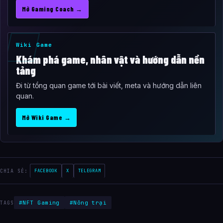
Mở Gaming Coach →
Wiki Game
Khám phá game, nhân vật và hướng dẫn nền
tảng
Đi từ tổng quan game tới bài viết, meta và hướng dẫn liên
quan.
Mở Wiki Game →
CHIA SẺ:
FACEBOOK
X
TELEGRAM
#NFT Gaming
#Nông trại
TAGS