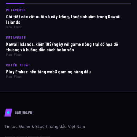
METAVERSE
Chi tiết các vật nuôi và cây trồng, thuốc nhuộm trong Kawaii
Islands
Ban Pham
METAVERSE
Kawaii Islands, kiếm 10$/ngày với game nông trại đồ họa dễ
thương và hướng dẫn cách hoàn vốn
Ban Pham
CHIẾN THUẬT
Play Ember: nền tảng web3 gaming hàng đầu
Ban Pham
GAMING.VN
Tin tức Game & Esport hàng đầu Việt Nam