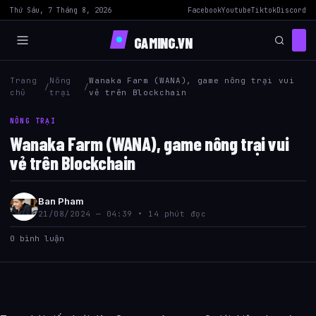
Thứ Sáu, 7 Tháng 8, 2026
Facebook
Youtube
Tiktok
Discord
GAMING.VN
Trang
Nông
Wanaka Farm (WANA), game nông trại vui
/
/
chủ
trại
vẻ trên Blockchain
NÔNG TRẠI
Wanaka Farm (WANA), game nông trại vui
vẻ trên Blockchain
Ban Pham
21/08/2024 — 04:39 • 14 phút đọc
0 bình luận