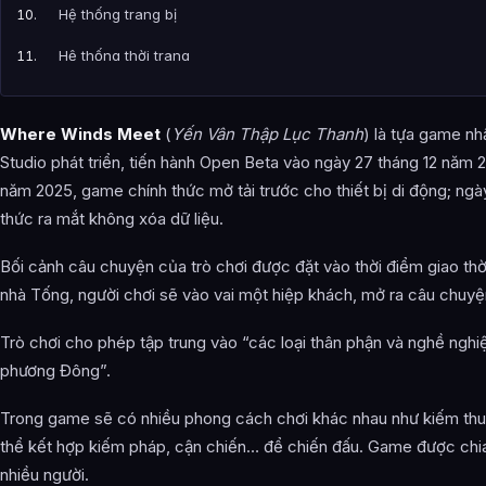
Hệ thống trang bị
Hệ thống thời trang
Hệ thống cường hóa
Where Winds Meet
(
Yến Vân Thập Lục Thanh
) là tựa game n
Vật phẩm tiêu hao
Studio phát triển, tiến hành Open Beta vào ngày 27 tháng 12 năm 2
Cảnh tượng bản đồ
năm 2025, game chính thức mở tải trước cho thiết bị di động; ngày
thức ra mắt không xóa dữ liệu.
Thiết kế và Lối chơi
Yêu cầu cấu hình
Bối cảnh câu chuyện của trò chơi được đặt vào thời điểm giao thờ
nhà Tống, người chơi sẽ vào vai một hiệp khách, mở ra câu chuyệ
Review Đánh giá
Trò chơi cho phép tập trung vào “các loại thân phận và nghề nghiệp
Lịch trình phát triển & Cập nhật
phương Đông”.
Sự kiện game
Trong game sẽ có nhiều phong cách chơi khác nhau như kiếm thuật
Ghi chép giải thưởng
thể kết hợp kiếm pháp, cận chiến… để chiến đấu. Game được chia 
Hình nền Where Winds Meet
nhiều người.