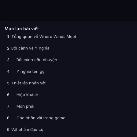
Mục lục bài viết
Tổng quan về Where Winds Meet
Bối cảnh và Ý nghĩa
Bối cảnh câu chuyện
Ý nghĩa tên gọi
Thiết lập nhân vật
Hiệp khách
Môn phái
Các nhân vật trong game
Vật phẩm đạo cụ