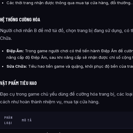
Các thời trang nhận được thông qua mua tại cửa hàng, đổi thưởng
HỆ THỐNG CƯỜNG HÓA
Người chơi nhấn B để mở túi đồ, chọn trang bị đang sử dụng, có 
Chữa.
Điệp Âm:
Trong game người chơi có thể tiến hành Điệp Âm để cườn
nâng cấp độ Điệp Âm, sau khi nâng cấp sẽ nhận được chỉ số cộng 
Sửa Chữa:
Tiêu hao tiền game và quặng, khôi phục độ bền của tran
VẬT PHẨM TIÊU HAO
Đạo cụ trong game chủ yếu dùng để cường hóa trang bị, các loại
cách như hoàn thành nhiệm vụ, mua tại cửa hàng.
PHÂN
MÔ TẢ
LOẠI