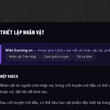
THIẾT LẬP NHÂN VẬT
Wiki Gaming.vn
— Khám phá 1,800+ bài viết về nhân vật, tác ph
Nhân vật Tiên Hiệp
Cảnh giới tu luyện
Tất cả Wiki
HIỆP KHÁCH
Nhân vật do người chơi nhập vai, trong cốt truyện mở đầu có thể 
hoặc nữ, đặt tên để khởi tạo.
Sau cốt truyện mở đầu, có thể tiêu hao vật phẩm đặc biệt tại tran