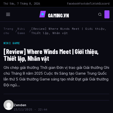
Thứ Sáu, 7 Tháng 8, 2026
Facebook
Youtube
Tiktok
Discord
GAMING.VN
Trang
Wiki
[Review] Where Winds Meet | Giới thiệu,
/
/
chu
Game
Thiết lập, Nhân vật
WIKI GAME
[Review] Where Winds Meet | Giới thiệu,
Thiết lập, Nhân vật
Ghi chép giải thưởng Thời gian Đơn vị trao giải Giải thưởng Ghi
chú Tháng 8 năm 2025 Cuộc thi Sáng tạo Game Trung Quốc
lần thứ 5 Giải thưởng Game sáng tạo nhất Đạt giải Giải thưởng
Đội ngũ...
Zenden
23/11/2025 - 22:44