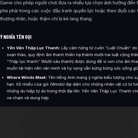
Game cho phép người chơi đưa ra nhiều lựa chọn ảnh hưởng đến t
phe phái trong các cuộc đấu tranh quyền lực hoặc theo đuổi các 
thương nhân, hoặc thậm chí là kẻ lang thang.
Ý NGHĨA TÊN GỌI
Yến Vân Thập Lục Thanh:
Lấy cảm hứng từ cuốn “Luật Chuẩn” do
soạn thảo, quy định âm thanh thiên hạ thành mười hai luật cộng thê
“Thập lục thanh” (Mười sáu thanh) được dùng để ví von cho âm th
muốn tái hiện nền văn minh và hy vọng vẫn bừng bừng sức sống giữa
Where Winds Meet:
Tên tiếng Anh mang ý nghĩa biểu tượng cho sự 
hạn. Số nhiều của gió (Winds) đại diện cho những nhân vật có tư tư
những du hiệp tự do trong thời đại lớn. Yến Vân Thập Lục Thanh ch
va chạm và dung hợp.