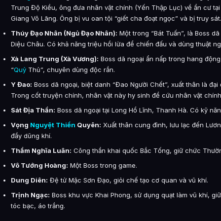
Trung Độ Kiều, ông đưa nhân vật chính (Yến Thập Lục) về ẩn cư tại
Giang Vô Lãng. Ông bị vu oan tội “giết cha đoạt ngọc” và bị truy sát
Thúy Đạo Nhân (Ngủ Đạo Nhân):
Một trong “Bát Tuấn”, là Boss dã
Diệu Châu. Có khả năng triệu hồi lừa để chiến đấu và dùng thuật ng
Xà Lang Trung (Xà Vương):
Boss dã ngoại ẩn nấp trong hang động
“
Quỷ
Thủ”, chuyên dùng độc rắn.
Y Đao:
Boss dã ngoại, biệt danh “Đao Người Chết”, xuất thân là đại
Trong cốt truyện chính, nhân vật này hy sinh để cứu nhân vật chính
Sát Địa Thần:
Boss dã ngoại tại Long Hổ Lĩnh, Thanh Hà. Có kỹ năn
Vọng
Nguyệt Thiền
Quyên:
Xuất thân cung đình, lưu lạc đến Lươ
đầy dũng khí.
Thẩm Nghĩa Luân:
Công thần khai quốc Bắc Tống, giữ chức Thườn
Vô Tướng Hoàng:
Một Boss trong game.
Dung Diên:
Đệ tử Mặc Sơn Đạo, giỏi chế tạo cơ quan và vũ khí.
Trịnh Ngạc:
Boss khu vực Khai Phong, sử dụng quạt làm vũ khí, gi
tóc bạc, áo trắng.